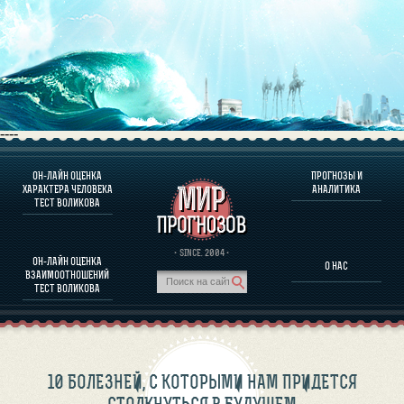
----
ОН-ЛАЙН ОЦЕНКА
ПРОГНОЗЫ И
О ПРОГРАММЕ
ХАРАКТЕРА ЧЕЛОВЕКА
АНАЛИТИКА
ТЕСТ ВОЛИКОВА
ОЦЕНКА ХАРАКТЕРA ЧЕЛОВЕКА
ОЦЕНКА ХАРАКТЕРА ВЫДАЮЩИХСЯ ЛИЧНОСТЕЙ
О ПРОГРАММЕ
· SINCE. 2004 ·
ОН-ЛАЙН ОЦЕНКА
О НАС
ТЕСТ НА СОВМЕСТИМОСТЬ ВОЛИКОВА
ВЗАИМООТНОШЕНИЙ
ПРОГНОЗЫ И АНАЛИТИКА
ТЕСТ ВОЛИКОВА
10 БОЛЕЗНЕЙ, С КОТОРЫМИ НАМ ПРИДЕТСЯ