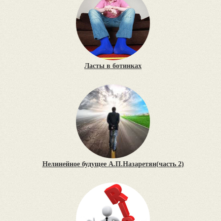
Ласты в ботинках
Нелинейное будущее А.П.Назаретян(часть 2)