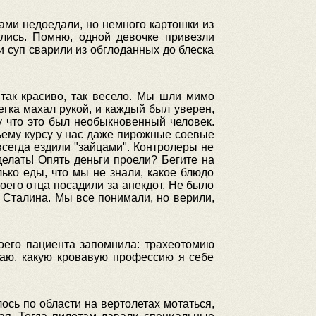
сами недоедали, но немного картошки из
ались. Помню, одной девочке привезли
и суп сварили из обглоданных до блеска
так красиво, так весело. Мы шли мимо
егка махал рукой, и каждый был уверен,
 что это был необыкновенный человек.
тьему курсу у нас даже пирожные соевые
всегда ездили "зайцами". Контролеры не
елать! Опять деньги проели? Бегите на
лько еды, что мы не знали, какое блюдо
оего отца посадили за анекдот. Не было
т Сталина. Мы все понимали, но верили,
оего пациента запомнила: трахеотомию
умаю, какую кровавую профессию я себе
ось по области на вертолетах мотаться,