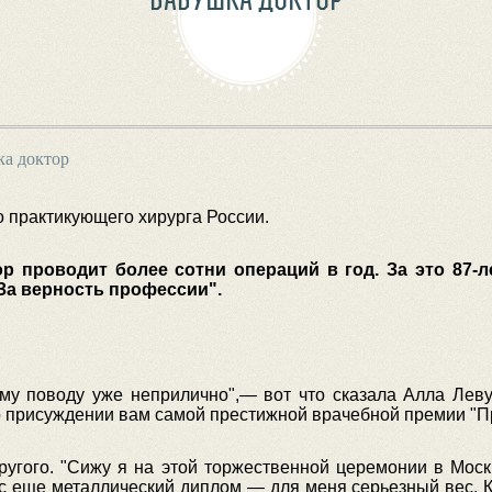
ка доктор
о практикующего хирурга России.
р проводит более сотни операций в год. За это 87
За верность профессии".
ому поводу уже неприлично",— вот что сказала Алла Леву
о присуждении вам самой престижной врачебной премии "П
другого. "Сижу я на этой торжественной церемонии в Мо
с еще металлический диплом — для меня серьезный вес. К