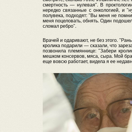
смертность — нулевая". В проктологи
нередко связанные с онкологией, и "
полувека, подходят: "Вы меня не помнит
меня поцеловать, обнять. Один подошел:
сломал ребро".
Врачей и одаривают, не без этого. "Ра
кролика подарили — сказали, что зареза
позвонила племяннице: "Забери кролик
мешком консервов, мяса, сыра. Мой брат
еще вовсю работает, видела я ее недавн