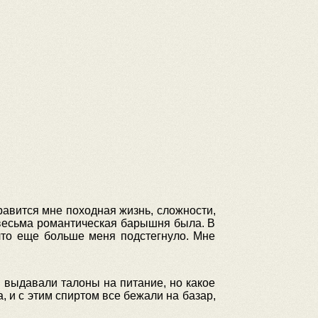
равится мне походная жизнь, сложности,
 весьма романтическая барышня была. В
что еще больше меня подстегнуло. Мне
м выдавали талоны на питание, но какое
, и с этим спиртом все бежали на базар,