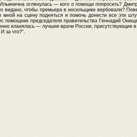
а Ильинична оглянулась — кого о помощи попросить? Дмитр
то видано, чтобы премьера в носильщики вербовали? Пове
 мной на сцену подняться и помочь донести все эти штук
нес помощник председателя правительства Геннадий Онищ
нно кланялась — лучшие врачи России, присутствующие в за
И за что?"
.