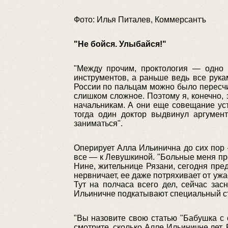
Фото: Илья Питалев, Коммерсантъ
"Не бойся. Улыбайся!"
"Между прочим, проктология — одно 
инструментов, а раньше ведь все рука
России по пальцам можно было пересчит
слишком сложное. Поэтому я, конечно, 
начальникам. А они еще совещание уст
тогда один доктор выдвинул аргумент
заниматься".
Оперирует Алла Ильинична до сих пор —
все — к Левушкиной. "Больные меня пр
Нине, жительнице Рязани, сегодня пред
нервничает, ее даже потряхивает от уж
Тут на полчаса всего дел, сейчас за
Ильиничне подкатывают специальный сту
"Вы назовите свою статью "Бабушка с
смотрите, сколько Алле Ильиничне лет.