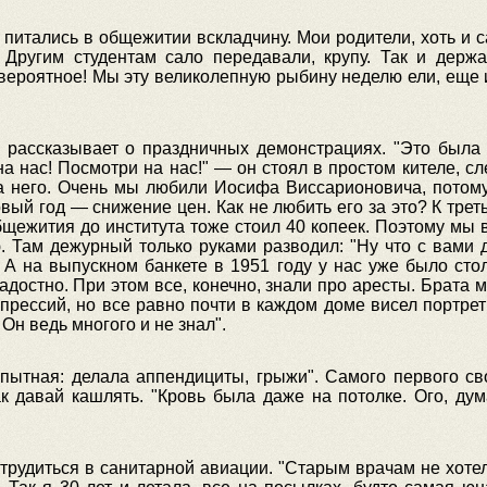
 питались в общежитии вскладчину. Мои родители, хоть и 
Другим студентам сало передавали, крупу. Так и держ
вероятное! Мы эту великолепную рыбину неделю ели, еще 
 рассказывает о праздничных демонстрациях. "Это была 
на нас! Посмотри на нас!" — он стоял в простом кителе, сл
на него. Очень мы любили Иосифа Виссарионовича, потому
ый год — снижение цен. Как не любить его за это? К тре
общежития до института тоже стоил 40 копеек. Поэтому мы 
 Там дежурный только руками разводил: "Ну что с вами д
 А на выпускном банкете в 1951 году у нас уже было сто
адостно. При этом все, конечно, знали про аресты. Брата м
репрессий, но все равно почти в каждом доме висел портре
 Он ведь многого и не знал".
пытная: делала аппендициты, грыжи". Самого первого св
ак давай кашлять. "Кровь была даже на потолке. Ого, д
трудиться в санитарной авиации. "Старым врачам не хотел