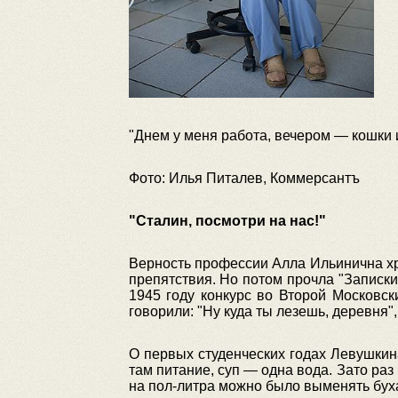
"Днем у меня работа, вечером — кошки и
Фото: Илья Питалев, Коммерсантъ
"Сталин, посмотри на нас!"
Верность профессии Алла Ильинична хра
препятствия. Но потом прочла "Записк
1945 году конкурс во Второй Московс
говорили: "Ну куда ты лезешь, деревня",
О первых студенческих годах Левушкина
там питание, суп — одна вода. Зато раз
на пол-литра можно было выменять буха