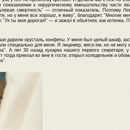
и показаниями к хирургическому вмешательству часто я
нулевая смертность" — отличный показатель. Поэтому Л
е, но у меня все хорошо, я живу", благодарят. "Многие ме
 "Ух ты моя дорогая!" — и зажал в объятиях, как котенка. 
ньше дарили хрусталь, конфеты. У меня был целый шкаф, з
ли специально для меня. Я лицемер, мясо ем, но не могу е
а". А лет 30 назад кухарка нашего первого секретаря, 
 тогда приехал ко мне в гости, открыл холодильник и обомле
о".