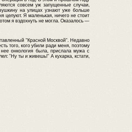
вляются совсем уж запущенные случаи,
евушкину на улицах узнают уже больше
ня целуют. Я маленькая, ничего не стоит
Потом я вздохнуть не могла. Оказалось —
аставленный "Красной Москвой". Недавно
сть того, кого убили ради меня, поэтому
у нее онкология была, прислала мужа с
л: "Ну ты и живешь!" А кухарка, кстати,