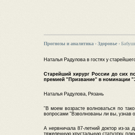
Прогнозы и аналитика
›
Здоровье
›
Бабуш
Наталья Радулова в гостях у старейшег
Старейший хирург России до сих по
премией "Призвание" в номинации "
Наталья Радулова, Рязань
"В моем возрасте волноваться по так
вопросами "Взволнованы ли вы, узнав 
А нервничала 87-летний доктор из-за 
тяжеленную хрустальную статуэтку, плю