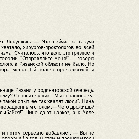
ит Левушкина.— Это сейчас есть куча
хватало, хирургов-проктологов во всей
зма. Считалось, что дело это грязное и
ктологии. "Отправляйте меня!" — говорю
олога в Рязанской области не было. Но
тора метра. Ей только проктологией и
льнице Рязани у ординаторской очередь,
чему? Спросите у них". Мы спрашиваем.
 такой опыт, ее так хвалят люди". Нина
ад операционным столом.— Чего дрожишь?
лыбайся!" Нине дают наркоз, а к Алле
 и потом серьезно добавляет: — Вы не
 операций в год. В этом и прошлом году