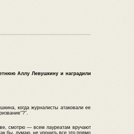
-летнюю Аллу Левушкину и наградили
шкина, когда журналисты атаковали ее
ризвание"?".
скве, смотрю — всем лауреатам вручают
ак бы, думаю, не уронить все это прямо