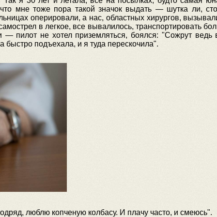
. Так я 30 лет и летала, все на посылках, будто самая 
 что мне тоже пора такой значок выдать — шутка ли, ст
льницах оперировали, а нас, областных хирургов, вызывал
 самострел в легкое, все вывалилось, транспортировать бо
 — пилот не хотел приземляться, боялся: "Сожрут ведь ва
 быстро подъехала, и я туда перескочила".
подряд, люблю копченую колбасу. И плачу часто, и смеюсь".