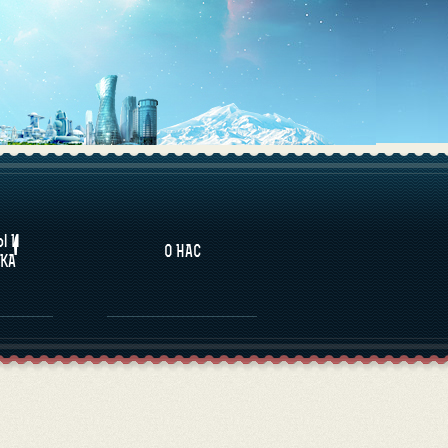
НАЛИТИКА
Ы И
О НАС
КА