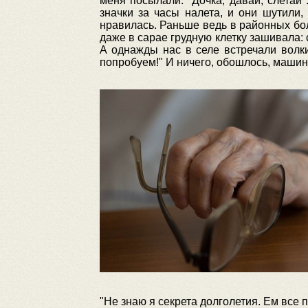
меня посылали: "Дочка, давай, слетай"
значки за часы налета, и они шутили,
нравилась. Раньше ведь в районных бо
даже в сарае грудную клетку зашивала:
А однажды нас в селе встречали волки
попробуем!" И ничего, обошлось, машина
"Не знаю я секрета долголетия. Ем все 