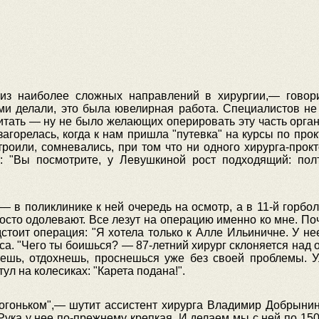
из наиболее сложных направлений в хирургии,— говор
ми делали, это была ювелирная работа. Специалистов не 
ать — ну не было желающих оперировать эту часть органи
загорелась, когда к нам пришла "путевка" на курсы по про
роили, сомневались, при том что ни одного хирурга-прокт
: "Вы посмотрите, у Левушкиной рост подходящий: пол
 в поликлинике к ней очередь на осмотр, а в 11-й горбо
осто одолевают. Все лезут на операцию именно ко мне. По
стоит операция: "Я хотела только к Алле Ильиничне. У нее
аса. "Чего ты боишься? — 87-летний хирург склоняется н
снешь, отдохнешь, проснешься уже без своей проблемы. У
л на колесиках: "Карета подана!".
 огоньком",— шутит ассистент хирурга Владимир Добрынин
 Рука у нее по-прежнему крепкая. И делаем мы с ней по 150