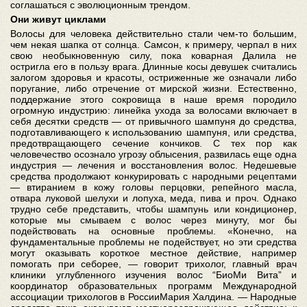
соглашаться с эволюционным трендом.
Они живут циклами
Волосы для человека действительно стали чем-то большим,
чем некая шапка от солнца. Самсон, к примеру, черпал в них
свою необыкновенную силу, пока коварная Далила не
остригла его в пользу врага. Длинные косы девушек считались
залогом здоровья и красоты, остриженные же означали либо
поругание, либо отречение от мирской жизни. Естественно,
поддержание этого сокровища в наше время породило
огромную индустрию: линейка ухода за волосами включает в
себя десятки средств — от привычного шампуня до средства,
подготавливающего к использованию шампуня, или средства,
предотвращающего сечение кончиков. С тех пор как
человечество осознало угрозу облысения, развилась еще одна
индустрия — лечения и восстановления волос. Недешевые
средства продолжают конкурировать с народными рецептами
— втиранием в кожу головы перцовки, репейного масла,
отвара луковой шелухи и лопуха, меда, пива и проч. Однако
трудно себе представить, чтобы шампунь или кондиционер,
которые мы смываем с волос через минуту, мог бы
подействовать на основные проблемы. «Конечно, на
фундаментальные проблемы не подействует, но эти средства
могут оказывать короткое местное действие, например
помогать при себорее, — говорит трихолог, главный врач
клиники углубленного изучения волос “БиоМи Вита” и
координатор образовательных программ Международной
ассоциации трихологов в РоссииМария Халдина. — Народные