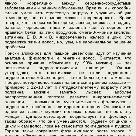
явную корреляцию между сердечно-сосудистыми
заболеваниями и ранним облысением. Вряд ли мы способны
сильно уменьшить стрессовую нагрузку и улучшить общую
атмосферу, но вот меню можно скорректировать. Врачи
говорят, что волосы любят орехи, лосося, морковь, говядину,
бананы, чернослив, яйца и зеленый чай. А вернее, им
нравятся белки из этих продуктов, омега-3-жирные кислоты,
витамины E, D, A и B, микроэлементы железо и цинк. Это
поддержка жизни волос, но, увы, не кардинальное решение
проблемы.
Поиски эликсиров для пышной шевелюры идут от изучения
анатомии, физиологии и генетики волос. Считается, что
основная причина облысения (у 90% мужчин) — так
называемая андрогенетическая алопеция. Ученые
утверждают, что практически все люди подвержены
андрогенетической алопеции — кто-то больше, кто-то меньше.
Процесс потери волос может начинаться в раннем возрасте —
примерно с 12–13 лет. К пятидесятилетнему возрасту почти
половина мужчин заметно лысеет. Наиболее
распространенная гипотеза развития андрогенетической
алопеции — повышенная чувствительность фолликулов к
андрогенам, особенно к дигидротестостерону. Он считается
одним из главных мужских половых гормонов, но есть и у
женщин. Дигидротестостерон воздействует на фолликулы
таким образом, что они уменьшаются, «худеет» от цикла к
циклу и сам волос, пока не становится почти детским пушком.
Гормон также сокращает фазу активного роста волоса. У
мужчин облысение, как правило, более заметно, чем у