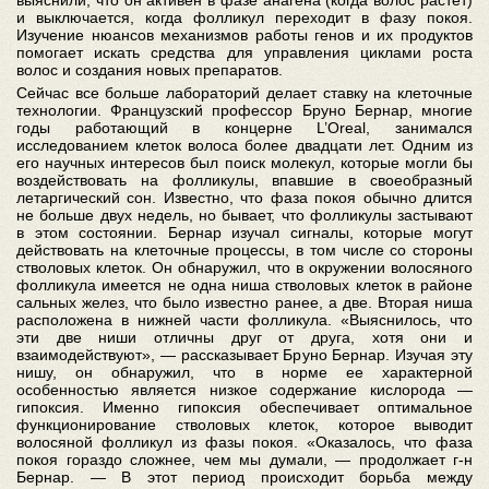
выяснили, что он активен в фазе анагена (когда волос растет)
и выключается, когда фолликул переходит в фазу покоя.
Изучение нюансов механизмов работы генов и их продуктов
помогает искать средства для управления циклами роста
волос и создания новых препаратов.
Сейчас все больше лабораторий делает ставку на клеточные
технологии. Французский профессор Бруно Бернар, многие
годы работающий в концерне L’Oreal, занимался
исследованием клеток волоса более двадцати лет. Одним из
его научных интересов был поиск молекул, которые могли бы
воздействовать на фолликулы, впавшие в своеобразный
летаргический сон. Известно, что фаза покоя обычно длится
не больше двух недель, но бывает, что фолликулы застывают
в этом состоянии. Бернар изучал сигналы, которые могут
действовать на клеточные процессы, в том числе со стороны
стволовых клеток. Он обнаружил, что в окружении волосяного
фолликула имеется не одна ниша стволовых клеток в районе
сальных желез, что было известно ранее, а две. Вторая ниша
расположена в нижней части фолликула. «Выяснилось, что
эти две ниши отличны друг от друга, хотя они и
взаимодействуют», — рассказывает Бруно Бернар. Изучая эту
нишу, он обнаружил, что в норме ее характерной
особенностью является низкое содержание кислорода —
гипоксия. Именно гипоксия обеспечивает оптимальное
функционирование стволовых клеток, которое выводит
волосяной фолликул из фазы покоя. «Оказалось, что фаза
покоя гораздо сложнее, чем мы думали, — продолжает г-н
Бернар. — В этот период происходит борьба между