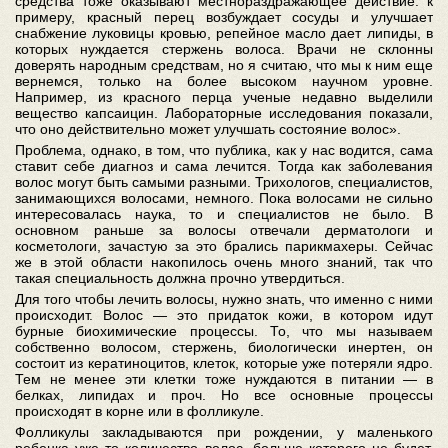
средства тоже оказывают местнораздражающее действие: к
примеру, красный перец возбуждает сосуды и улучшает
снабжение луковицы кровью, репейное масло дает липиды, в
которых нуждается стержень волоса. Врачи не склонны
доверять народным средствам, но я считаю, что мы к ним еще
вернемся, только на более высоком научном уровне.
Например, из красного перца ученые недавно выделили
вещество капсаицин. Лабораторные исследования показали,
что оно действительно может улучшать состояние волос».
Проблема, однако, в том, что публика, как у нас водится, сама
ставит себе диагноз и сама лечится. Тогда как заболевания
волос могут быть самыми разными. Трихологов, специалистов,
занимающихся волосами, немного. Пока волосами не сильно
интересовалась наука, то и специалистов не было. В
основном раньше за волосы отвечали дерматологи и
косметологи, зачастую за это брались парикмахеры. Сейчас
же в этой области накопилось очень много знаний, так что
такая специальность должна прочно утвердиться.
Для того чтобы лечить волосы, нужно знать, что именно с ними
происходит. Волос — это придаток кожи, в котором идут
бурные биохимические процессы. То, что мы называем
собственно волосом, стержень, биологически инертен, он
состоит из кератиноцитов, клеток, которые уже потеряли ядро.
Тем не менее эти клетки тоже нуждаются в питании — в
белках, липидах и проч. Но все основные процессы
происходят в корне или в фолликуле.
Фолликулы закладываются при рождении, у маленького