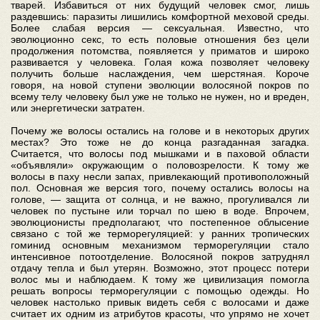
тварей. Избавиться от них будущий человек смог, лишь
раздевшись: паразиты лишились комфортной меховой среды.
Более слабая версия — сексуальная. Известно, что
эволюционно секс, то есть половые отношения без цели
продолжения потомства, появляется у приматов и широко
развивается у человека. Голая кожа позволяет человеку
получить больше наслаждения, чем шерстяная. Короче
говоря, на новой ступени эволюции волосяной покров по
всему телу человеку был уже не только не нужен, но и вреден,
или энергетически затратен.
Почему же волосы остались на голове и в некоторых других
местах? Это тоже не до конца разгаданная загадка.
Считается, что волосы под мышками и в паховой области
«объявляли» окружающим о половозрелости. К тому же
волосы в паху несли запах, привлекающий противоположный
пол. Основная же версия того, почему остались волосы на
голове, — защита от солнца, и не важно, прогуливался ли
человек по пустыне или торчал по шею в воде. Впрочем,
эволюционисты предполагают, что постепенное облысение
связано с той же терморегуляцией: у ранних тропических
гоминид основным механизмом терморегуляции стало
интенсивное потоотделение. Волосяной покров затруднял
отдачу тепла и был утерян. Возможно, этот процесс потери
волос мы и наблюдаем. К тому же цивилизация помогла
решать вопросы терморегуляции с помощью одежды. Но
человек настолько привык видеть себя с волосами и даже
считает их одним из атрибутов красоты, что упрямо не хочет