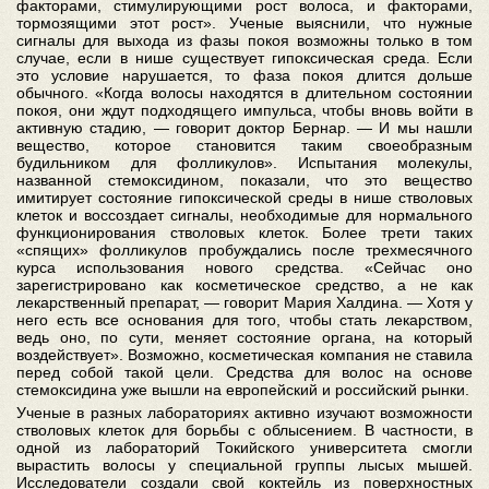
факторами, стимулирующими рост волоса, и факторами,
тормозящими этот рост». Ученые выяснили, что нужные
сигналы для выхода из фазы покоя возможны только в том
случае, если в нише существует гипоксическая среда. Если
это условие нарушается, то фаза покоя длится дольше
обычного. «Когда волосы находятся в длительном состоянии
покоя, они ждут подходящего импульса, чтобы вновь войти в
активную стадию, — говорит доктор Бернар. — И мы нашли
вещество, которое становится таким своеобразным
будильником для фолликулов». Испытания молекулы,
названной стемоксидином, показали, что это вещество
имитирует состояние гипоксической среды в нише стволовых
клеток и воссоздает сигналы, необходимые для нормального
функционирования стволовых клеток. Более трети таких
«спящих» фолликулов пробуждались после трехмесячного
курса использования нового средства. «Сейчас оно
зарегистрировано как косметическое средство, а не как
лекарственный препарат, — говорит Мария Халдина. — Хотя у
него есть все основания для того, чтобы стать лекарством,
ведь оно, по сути, меняет состояние органа, на который
воздействует». Возможно, косметическая компания не ставила
перед собой такой цели. Средства для волос на основе
стемоксидина уже вышли на европейский и российский рынки.
Ученые в разных лабораториях активно изучают возможности
стволовых клеток для борьбы с облысением. В частности, в
одной из лабораторий Токийского университета смогли
вырастить волосы у специальной группы лысых мышей.
Исследователи создали свой коктейль из поверхностных