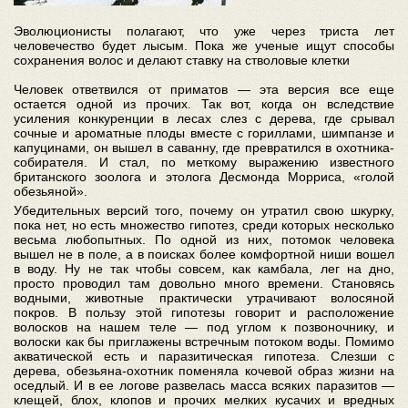
Эволюционисты полагают, что уже через триста лет
человечество будет лысым. Пока же ученые ищут способы
сохранения волос и делают ставку на стволовые клетки
Человек ответвился от приматов — эта версия все еще
остается одной из прочих. Так вот, когда он вследствие
усиления конкуренции в лесах слез с дерева, где срывал
сочные и ароматные плоды вместе с гориллами, шимпанзе и
капуцинами, он вышел в саванну, где превратился в охотника-
собирателя. И стал, по меткому выражению известного
британского зоолога и этолога Десмонда Морриса, «голой
обезьяной».
Убедительных версий того, почему он утратил свою шкурку,
пока нет, но есть множество гипотез, среди которых несколько
весьма любопытных. По одной из них, потомок человека
вышел не в поле, а в поисках более комфортной ниши вошел
в воду. Ну не так чтобы совсем, как камбала, лег на дно,
просто проводил там довольно много времени. Становясь
водными, животные практически утрачивают волосяной
покров. В пользу этой гипотезы говорит и расположение
волосков на нашем теле — под углом к позвоночнику, и
волоски как бы приглажены встречным потоком воды. Помимо
акватической есть и паразитическая гипотеза. Слезши с
дерева, обезьяна-охотник поменяла кочевой образ жизни на
оседлый. И в ее логове развелась масса всяких паразитов —
клещей, блох, клопов и прочих мелких кусачих и вредных