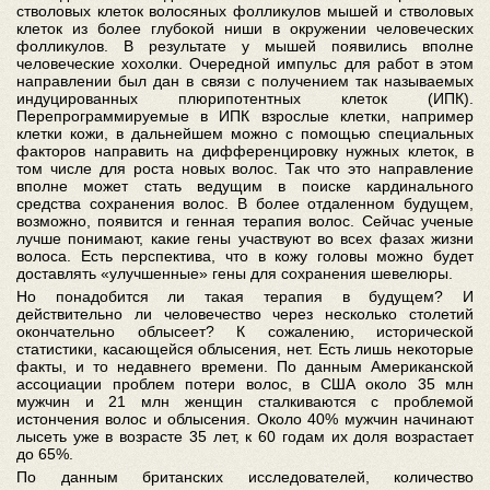
стволовых клеток волосяных фолликулов мышей и стволовых
клеток из более глубокой ниши в окружении человеческих
фолликулов. В результате у мышей появились вполне
человеческие хохолки. Очередной импульс для работ в этом
направлении был дан в связи с получением так называемых
индуцированных плюрипотентных клеток (ИПК).
Перепрограммируемые в ИПК взрослые клетки, например
клетки кожи, в дальнейшем можно с помощью специальных
факторов направить на дифференцировку нужных клеток, в
том числе для роста новых волос. Так что это направление
вполне может стать ведущим в поиске кардинального
средства сохранения волос. В более отдаленном будущем,
возможно, появится и генная терапия волос. Сейчас ученые
лучше понимают, какие гены участвуют во всех фазах жизни
волоса. Есть перспектива, что в кожу головы можно будет
доставлять «улучшенные» гены для сохранения шевелюры.
Но понадобится ли такая терапия в будущем? И
действительно ли человечество через несколько столетий
окончательно облысеет? К сожалению, исторической
статистики, касающейся облысения, нет. Есть лишь некоторые
факты, и то недавнего времени. По данным Американской
ассоциации проблем потери волос, в США около 35 млн
мужчин и 21 млн женщин сталкиваются с проблемой
истончения волос и облысения. Около 40% мужчин начинают
лысеть уже в возрасте 35 лет, к 60 годам их доля возрастает
до 65%.
По данным британских исследователей, количество