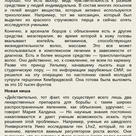
Хорошо, что есть выбор, ведь чувствительность к разным
средствам у людей индивидуальна. В состав многих лосьонов
и гелей входят вещества, которые активно используются
трихологами. Например, тот же капсаицин, который был
выделен из красного стручкового перца и сейчас опять
исследуется учеными.
Конечно, в арсенале борцов с облысением есть и другие
средства: мезотерапия, во время которой в кожу головы
вкалывают коктейль витаминов, способствующих
жизнедеятельности волос, массажи. Это все может
использоваться в комплексном лечении в зависимости от
диагноза. Есть и более мощное средство — трансплантация
волос. Оно действенно, но, к сожалению, не всем по карману.
Разве что принцу Уильяму, начавшему лысеть еще в
студенческую пору, — по информации зарубежных СМИ, он
решился на эту операцию по настоянию своей молодой
супруги герцогини Кембриджской. Она готова была выложить
за это 10 тысяч фунтов.
Новая ниша
«Действительно, тот факт, что существует всего лишь два
лекарственных препарата для борьбы с таким широко
распространенным явлением, как облысение, удручает, —
говорит Мария Халдина. — Но научные знания постоянно
накапливаются и дают ученым возможность искать пути
решения этой проблемы». Например, ученые из шведского
Университета Умео исследовали ген Lhx2, который, по их
мнению, является важным регулятором роста волос. Они