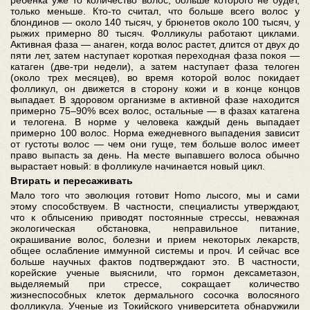
ребенка уже то количество волос, больше которого не будет,
только меньше. Кто-то считал, что больше всего волос у
блондинов — около 140 тысяч, у брюнетов около 100 тысяч, у
рыжих примерно 80 тысяч. Фолликулы работают циклами.
Активная фаза — анаген, когда волос растет, длится от двух до
пяти лет, затем наступает короткая переходная фаза покоя —
катаген (две-три недели), а затем наступает фаза телоген
(около трех месяцев), во время которой волос покидает
фолликул, он движется в сторону кожи и в конце концов
выпадает. В здоровом организме в активной фазе находится
примерно 75–90% всех волос, остальные — в фазах катагена
и телогена. В норме у человека каждый день выпадает
примерно 100 волос. Норма ежедневного выпадения зависит
от густоты волос — чем они гуще, тем больше волос имеет
право выпасть за день. На месте выпавшего волоса обычно
вырастает новый: в фолликуле начинается новый цикл.
Втирать и пересаживать
Мало того что эволюция готовит Homo лысого, мы и сами
этому способствуем. В частности, специалисты утверждают,
что к облысению приводят постоянные стрессы, неважная
экологическая обстановка, неправильное питание,
окрашивание волос, болезни и прием некоторых лекарств,
общее ослабление иммунной системы и проч. И сейчас все
больше научных фактов подтверждают это. В частности,
корейские ученые выяснили, что гормон дексаметазон,
выделяемый при стрессе, сокращает количество
жизнеспособных клеток дермального сосочка волосяного
фолликула. Ученые из Токийского университета обнаружили