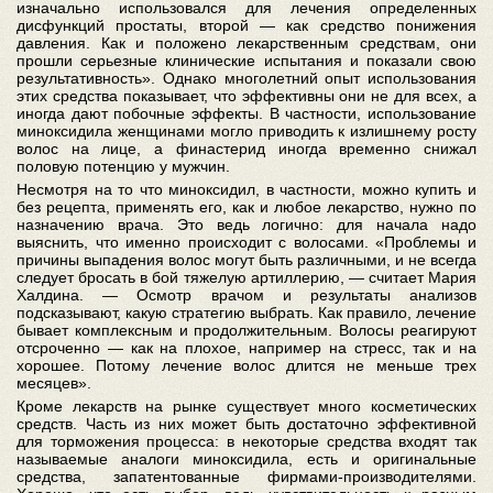
изначально использовался для лечения определенных
дисфункций простаты, второй — как средство понижения
давления. Как и положено лекарственным средствам, они
прошли серьезные клинические испытания и показали свою
результативность». Однако многолетний опыт использования
этих средства показывает, что эффективны они не для всех, а
иногда дают побочные эффекты. В частности, использование
миноксидила женщинами могло приводить к излишнему росту
волос на лице, а финастерид иногда временно снижал
половую потенцию у мужчин.
Несмотря на то что миноксидил, в частности, можно купить и
без рецепта, применять его, как и любое лекарство, нужно по
назначению врача. Это ведь логично: для начала надо
выяснить, что именно происходит с волосами. «Проблемы и
причины выпадения волос могут быть различными, и не всегда
следует бросать в бой тяжелую артиллерию, — считает Мария
Халдина. — Осмотр врачом и результаты анализов
подсказывают, какую стратегию выбрать. Как правило, лечение
бывает комплексным и продолжительным. Волосы реагируют
отсроченно — как на плохое, например на стресс, так и на
хорошее. Потому лечение волос длится не меньше трех
месяцев».
Кроме лекарств на рынке существует много косметических
средств. Часть из них может быть достаточно эффективной
для торможения процесса: в некоторые средства входят так
называемые аналоги миноксидила, есть и оригинальные
средства, запатентованные фирмами-производителями.