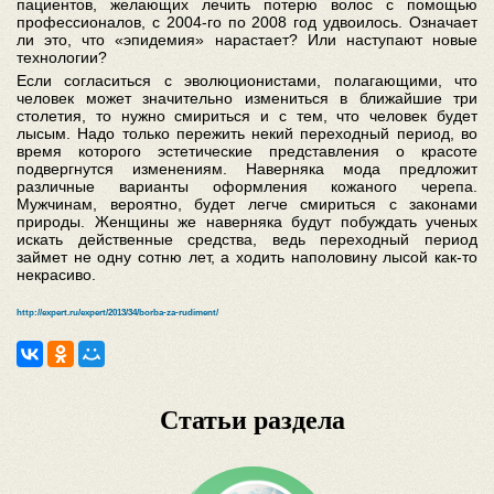
пациентов, желающих лечить потерю волос с помощью
профессионалов, с 2004-го по 2008 год удвоилось. Означает
ли это, что «эпидемия» нарастает? Или наступают новые
технологии?
Если согласиться с эволюционистами, полагающими, что
человек может значительно измениться в ближайшие три
столетия, то нужно смириться и с тем, что человек будет
лысым. Надо только пережить некий переходный период, во
время которого эстетические представления о красоте
подвергнутся изменениям. Наверняка мода предложит
различные варианты оформления кожаного черепа.
Мужчинам, вероятно, будет легче смириться с законами
природы. Женщины же наверняка будут побуждать ученых
искать действенные средства, ведь переходный период
займет не одну сотню лет, а ходить наполовину лысой как-то
некрасиво.
http://expert.ru/expert/2013/34/borba-za-rudiment/
Статьи раздела