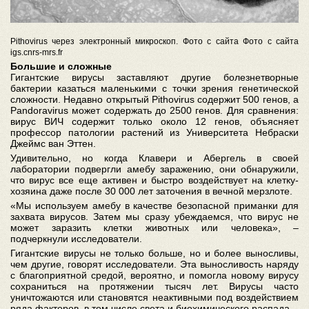
Pithovirus через электронный микроскоп. Фото с сайта Фото с сайта
igs.cnrs-mrs.fr
Большие и сложные
Гигантские вирусы заставляют другие болезнетворные
бактерии казаться маленькими с точки зрения генетической
сложности. Недавно открытый Pithovirus содержит 500 генов, а
Pandoravirus может содержать до 2500 генов. Для сравнения:
вирус ВИЧ содержит только около 12 генов, объясняет
профессор патологии растений из Университета Небраски
Джеймс ван Эттен.
Удивительно, но когда Клавери и Абергель в своей
лаборатории подвергли амебу заражению, они обнаружили,
что вирус все еще активен и быстро воздействует на клетку-
хозяина даже после 30 000 лет заточения в вечной мерзлоте.
«Мы используем амебу в качестве безопасной приманки для
захвата вирусов. Затем мы сразу убеждаемся, что вирус не
может заразить клетки животных или человека», –
подчеркнули исследователи.
Гигантские вирусы не только больше, но и более выносливы,
чем другие, говорят исследователи. Эта выносливость наряду
с благоприятной средой, вероятно, и помогла новому вирусу
сохраниться на протяжении тысяч лет. Вирусы часто
уничтожаются или становятся неактивными под воздействием
ряда факторов, в том числе света и биохимического распада.