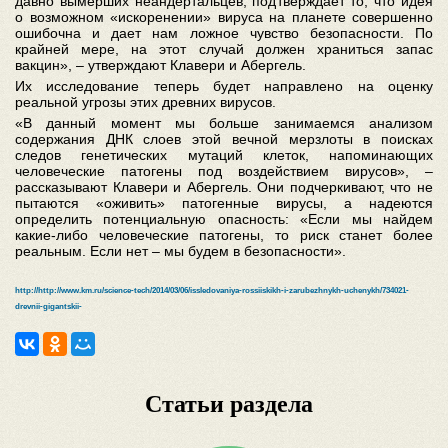
давно вымерших неандертальцев, подтверждает то, что идея
о возможном «искоренении» вируса на планете совершенно
ошибочна и дает нам ложное чувство безопасности. По
крайней мере, на этот случай должен храниться запас
вакцин», – утверждают Клавери и Абергель.
Их исследование теперь будет направлено на оценку
реальной угрозы этих древних вирусов.
«В данный момент мы больше занимаемся анализом
содержания ДНК слоев этой вечной мерзлоты в поисках
следов генетических мутаций клеток, напоминающих
человеческие патогены под воздействием вирусов», –
рассказывают Клавери и Абергель. Они подчеркивают, что не
пытаются «оживить» патогенные вирусы, а надеются
определить потенциальную опасность: «Если мы найдем
какие-либо человеческие патогены, то риск станет более
реальным. Если нет – мы будем в безопасности».
http://http://www.km.ru/science-tech/2014/03/06/issledovaniya-rossiiskikh-i-zarubezhnykh-uchenykh/734021-
drevnii-gigantskii-
Статьи раздела