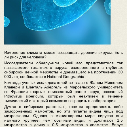
Изменение климата может возвращать древние вирусы. Есть
ли риск для человека?
Исследователи обнаружили новейшего представителя так
называемого гигантского вируса, захороненного в глубинах
сибирской вечной мерзлоты и дремавшего на протяжении 30
000 лет, сообщается в National Geographic.
Команда ученых-исследователей во главе с Жаном-Мишелем
Клавери и Шанталь Абергель из Марсельского университета
во Франции открыли неизвестный ранее вирус, названный
Pithovirus sibericum, который был неактивен в течение
тысячелетий и который возможно возродить в лаборатории.
Думая о сибирских раскопках, хочется представлять себе
замороженных мамонтов, но эти гиганты видны лишь под
микроскопом. Однако в миниатюрном мире вирусов они
намного крупнее, чем обычные виды, и достигают 1,5
микрометра в длину и 0,5 микрометра в диаметре. Вирус