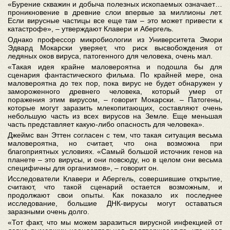
«Бурение скважин и добыча полезных ископаемых означает…
проникновение в древние слои впервые за миллионы лет.
Если вирусные частицы все еще там – это может привести к
катастрофе», – утверждают Клавери и Абергель.
Однако профессор микробиологии из Университета Эмори
Эдвард Мокарски уверяет, что риск высвобождения от
ледяных оков вируса, патогенного для человека, очень мал.
«Такая идея крайне маловероятна и подошла бы для
сценария фантастического фильма. По крайней мере, она
маловероятна до тех пор, пока вирус не будет обнаружен у
замороженного древнего человека, который умер от
поражения этим вирусом, – говорит Мокарски. – Патогены,
которые могут заразить млекопитающих, составляют очень
небольшую часть из всех вирусов на Земле. Еще меньшая
часть представляет какую-либо опасность для человека».
Джеймс ван Эттен согласен с тем, что такая ситуация весьма
маловероятна, но считает, что она возможна при
благоприятных условиях. «Самый большой источник генов на
планете – это вирусы, и они повсюду, но в целом они весьма
специфичны для организмов», – говорит он.
Исследователи Клавери и Абергель, совершившие открытие,
считают, что такой сценарий остается возможным, и
продолжают свои опыты. Как показало их последнее
исследование, большие ДНК-вирусы могут оставаться
заразными очень долго.
«Тот факт, что мы можем заразиться вирусной инфекцией от