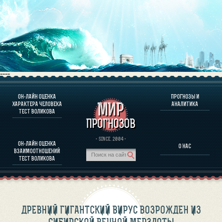
----
ОН-ЛАЙН ОЦЕНКА
ПРОГНОЗЫ И
О ПРОГРАММЕ
ХАРАКТЕРА ЧЕЛОВЕКА
АНАЛИТИКА
ТЕСТ ВОЛИКОВА
ОЦЕНКА ХАРАКТЕРA ЧЕЛОВЕКА
ОЦЕНКА ХАРАКТЕРА ВЫДАЮЩИХСЯ ЛИЧНОСТЕЙ
О ПРОГРАММЕ
· SINCE. 2004 ·
ОН-ЛАЙН ОЦЕНКА
О НАС
ТЕСТ НА СОВМЕСТИМОСТЬ ВОЛИКОВА
ВЗАИМООТНОШЕНИЙ
ПРОГНОЗЫ И АНАЛИТИКА
ТЕСТ ВОЛИКОВА
ДРЕВНИЙ ГИГАНТСКИЙ ВИРУС ВОЗРОЖДЕН ИЗ