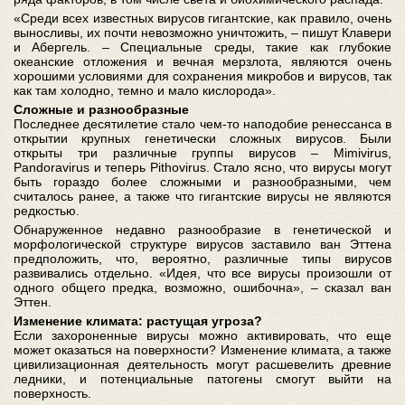
«Среди всех известных вирусов гигантские, как правило, очень
выносливы, их почти невозможно уничтожить, – пишут Клавери
и Абергель. – Специальные среды, такие как глубокие
океанские отложения и вечная мерзлота, являются очень
хорошими условиями для сохранения микробов и вирусов, так
как там холодно, темно и мало кислорода».
Сложные и разнообразные
Последнее десятилетие стало чем-то наподобие ренессанса в
открытии крупных генетически сложных вирусов. Были
открыты три различные группы вирусов – Mimivirus,
Pandoravirus и теперь Pithovirus. Стало ясно, что вирусы могут
быть гораздо более сложными и разнообразными, чем
считалось ранее, а также что гигантские вирусы не являются
редкостью.
Обнаруженное недавно разнообразие в генетической и
морфологической структуре вирусов заставило ван Эттена
предположить, что, вероятно, различные типы вирусов
развивались отдельно. «Идея, что все вирусы произошли от
одного общего предка, возможно, ошибочна», – сказал ван
Эттен.
Изменение климата: растущая угроза?
Если захороненные вирусы можно активировать, что еще
может оказаться на поверхности? Изменение климата, а также
цивилизационная деятельность могут расшевелить древние
ледники, и потенциальные патогены смогут выйти на
поверхность.