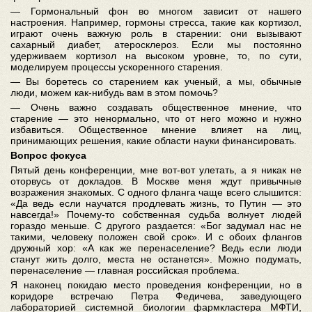
— Гормональный фон во многом зависит от нашего
настроения. Например, гормоны стресса, такие как кортизол,
играют очень важную роль в старении: они вызывают
сахарный диабет, атеросклероз. Если мы постоянно
удерживаем кортизол на высоком уровне, то, по сути,
моделируем процессы ускоренного старения.
— Вы боретесь со старением как ученый, а мы, обычные
люди, можем как-нибудь вам в этом помочь?
— Очень важно создавать общественное мнение, что
старение — это ненормально, что от него можно и нужно
избавиться. Общественное мнение влияет на лиц,
принимающих решения, какие области науки финансировать.
Вопрос фокуса
Пятый день конференции, мне вот-вот улетать, а я никак не
оторвусь от докладов. В Москве меня ждут привычные
возражения знакомых. С одного фланга чаще всего слышится:
«Да ведь если научатся продлевать жизнь, то Путин — это
навсегда!» Почему-то собственная судьба волнует людей
гораздо меньше. С другого раздается: «Бог задумал нас не
такими, человеку положен свой срок». И с обоих флангов
дружный хор: «А как же перенаселение? Ведь если люди
станут жить долго, места не останется». Можно подумать,
перенаселение — главная российская проблема.
Я наконец покидаю место проведения конференции, но в
коридоре встречаю Петра Федичева, заведующего
лабораторией системной биологии фармкластера МФТИ,