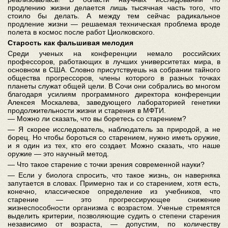
продлению жизни делается лишь тысячная часть того, что
стоило бы делать. А между тем сейчас радикальное
продление жизни — решаемая техническая проблема вроде
полета в космос после работ Циолковского.
Старость как фальшивая мелодия
Среди ученых на конференции немало российских
профессоров, работающих в лучших университетах мира, в
основном в США. Словно присутствуешь на собрании тайного
общества прогрессоров, члены которого в разных точках
планеты служат общей цели. В Сочи они собрались во многом
благодаря усилиям программного директора конференции
Алексея Москалева, заведующего лабораторией генетики
продолжительности жизни и старения в МФТИ.
— Можно ли сказать, что вы боретесь со старением?
— Я скорее исследователь, наблюдатель за природой, а не
борец. Но чтобы бороться со старением, нужно иметь оружие,
и я один из тех, кто его создает. Можно сказать, что наше
оружие — это научный метод.
— Что такое старение с точки зрения современной науки?
— Если у биолога спросить, что такое жизнь, он наверняка
запутается в словах. Примерно так и со старением, хотя есть,
конечно, классическое определение из учебников, что
старение — это прогрессирующее снижение
жизнеспособности организма с возрастом. Ученые стремятся
выделить критерии, позволяющие судить о степени старения
независимо от возраста, — допустим, по количеству