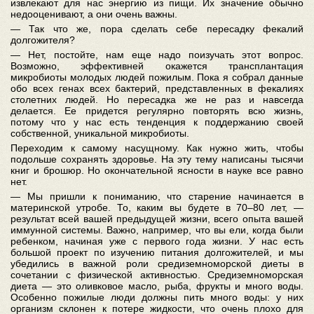
извлекают для нас энергию из пищи. Их значение обычно
недооценивают, а они очень важны.
— Так что же, пора сделать себе пересадку фекалий
долгожителя?
— Нет, постойте, нам еще надо поизучать этот вопрос.
Возможно, эффективней окажется трансплантация
микробиоты молодых людей пожилым. Пока я собрал данные
обо всех генах всех бактерий, представленных в фекалиях
столетних людей. Но пересадка же не раз и навсегда
делается. Ее придется регулярно повторять всю жизнь,
потому что у нас есть тенденция к поддержанию своей
собственной, уникальной микробиоты.
Переходим к самому насущному. Как нужно жить, чтобы
подольше сохранять здоровье. На эту тему написаны тысячи
книг и брошюр. Но окончательной ясности в науке все равно
нет.
— Мы пришли к пониманию, что старение начинается в
материнской утробе. То, каким вы будете в 70–80 лет, —
результат всей вашей предыдущей жизни, всего опыта вашей
иммунной системы. Важно, например, что вы ели, когда были
ребенком, начиная уже с первого года жизни. У нас есть
большой проект по изучению питания долгожителей, и мы
убедились в важной роли средиземноморской диеты в
сочетании с физической активностью. Средиземноморская
диета — это оливковое масло, рыба, фрукты и много воды.
Особенно пожилые люди должны пить много воды: у них
организм склонен к потере жидкости, что очень плохо для