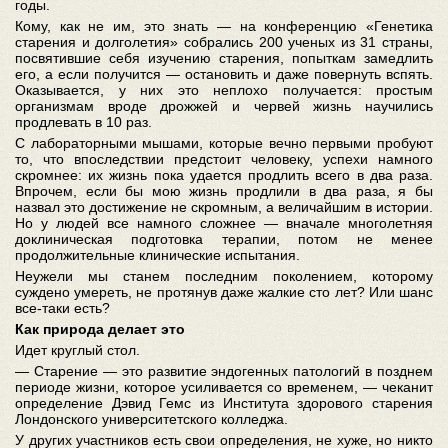
годы.
Кому, как не им, это знать — на конференцию «Генетика
старения и долголетия» собрались 200 ученых из 31 страны,
посвятившие себя изучению старения, попыткам замедлить
его, а если получится — остановить и даже повернуть вспять.
Оказывается, у них это неплохо получается: простым
организмам вроде дрожжей и червей жизнь научились
продлевать в 10 раз.
С лабораторными мышами, которые вечно первыми пробуют
то, что впоследствии предстоит человеку, успехи намного
скромнее: их жизнь пока удается продлить всего в два раза.
Впрочем, если бы мою жизнь продлили в два раза, я бы
назвал это достижение не скромным, а величайшим в истории.
Но у людей все намного сложнее — вначале многолетняя
доклиническая подготовка терапии, потом не менее
продолжительные клинические испытания.
Неужели мы станем последним поколением, которому
суждено умереть, не протянув даже жалкие сто лет? Или шанс
все-таки есть?
Как природа делает это
Идет круглый стол.
— Старение — это развитие эндогенных патологий в позднем
периоде жизни, которое усиливается со временем, — чеканит
определение Дэвид Гемс из Института здорового старения
Лондонского университетского колледжа.
У других участников есть свои определения, не хуже, но никто