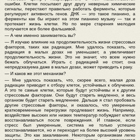
ошибки. Клетки посылают друг другу неверные химические
сигналы, перестают правильно работать ферменты, которые
регулируют активность генов. ДНК — это такое пианино, а
ферменты как бы играют на этом пианино музыку — так и
протекает жизнь клетки. Но по мере старения мелодия
получается все более фальшивой.
— А чем именно занимаетесь вы?
— Я изучаю влияние на продолжительность жизни стрессовых
факторов, таких как радиация. Мне удалось показать, что
радиация в малых дозах не уменьшает, а увеличивает
продолжительность жизни. Это не значит, что всем нужно
бежать облучаться. Играть с радиацией не стоит, она
непредсказуема даже в малых дозах, может приводить к раку.
— И каков же этот механизм?
— Мне удалось показать, что, скорее всего, малая доза
радиации приводит к отбору клеток, устойчивых к облучению.
А это те самые клетки, которые будут устойчивы и к другим
стрессовым факторам. Они будут стареть медленно, и весь
организм будет стареть медленнее. Дальше я стал пробовать
другие стрессовые факторы, и оказалось, что умеренные
кратковременные перегрузки продлевают жизнь. Например,
воздействие высоких или низких температур побуждает клетки
восстанавливаться после повреждения. И главное, если
стресс был умеренным, система не только успешно
восстанавливается, но и переходит на более высокий уровень
защиты. Это как закаливание. Некоторым организмам легко