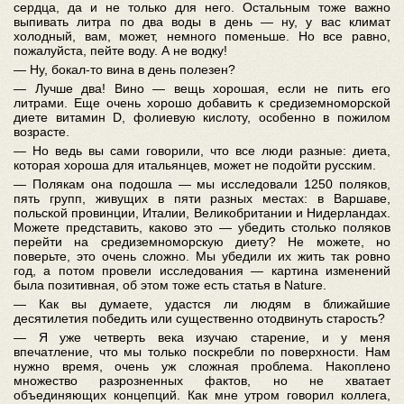
сердца, да и не только для него. Остальным тоже важно
выпивать литра по два воды в день — ну, у вас климат
холодный, вам, может, немного поменьше. Но все равно,
пожалуйста, пейте воду. А не водку!
— Ну, бокал-то вина в день полезен?
— Лучше два! Вино — вещь хорошая, если не пить его
литрами. Еще очень хорошо добавить к средиземноморской
диете витамин D, фолиевую кислоту, особенно в пожилом
возрасте.
— Но ведь вы сами говорили, что все люди разные: диета,
которая хороша для итальянцев, может не подойти русским.
— Полякам она подошла — мы исследовали 1250 поляков,
пять групп, живущих в пяти разных местах: в Варшаве,
польской провинции, Италии, Великобритании и Нидерландах.
Можете представить, каково это — убедить столько поляков
перейти на средиземноморскую диету? Не можете, но
поверьте, это очень сложно. Мы убедили их жить так ровно
год, а потом провели исследования — картина изменений
была позитивная, об этом тоже есть статья в Nature.
— Как вы думаете, удастся ли людям в ближайшие
десятилетия победить или существенно отодвинуть старость?
— Я уже четверть века изучаю старение, и у меня
впечатление, что мы только поскребли по поверхности. Нам
нужно время, очень уж сложная проблема. Накоплено
множество разрозненных фактов, но не хватает
объединяющих концепций. Как мне утром говорил коллега,