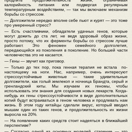
продлить продолжительность жизни, ограничивая
калорийность питания или подвергая регулярным
температурным воздействиям, — так мы включаем механизм
борьбы со стрессом.
— Долгожители нередко вполне себе пьют и курят — это тоже
про умеренный стресс?
— Есть счастливчики, обладатели удачных генов, которые
могут дожить до ста лет, не ведя здоровый образ жизни,
просто потому, что их ферменты борьбы со стрессом лучше
работают. Это феномен семейного долголетия,
передающийся из поколения в поколение. Но большей части
человечества это не касается.
— Гены — звучит как приговор.
— Только до тех пор, пока генная терапия не встала по-
настоящему на ноги. Нас, например, очень интересуют
стрессоустойчивые животные — такие удивительные
долгожители, как голый землекоп и ночница Брандта, серый и
гренландский киты. Мы изучаем их геномы, чтобы
использовать эти знания для создания новых лекарств. Когда-
нибудь их гены стрессоустойчивости в виде дополнительных
копий будут встраиваться в геном человека и продлевать нам
жизнь. В этом году китайцы сделали вирус, который вводил
мышам один из таких генов, и продолжительность их жизни
выросла на 20%.
— На появление каких средств стоит надеяться в ближайшей
перспективе?
— Согласно одной из основных моделей, старение — это