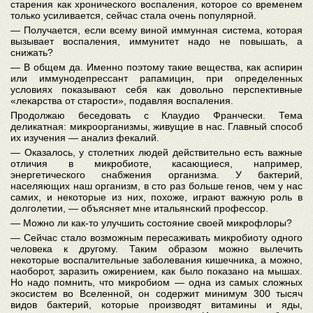
старения как хронического воспаления, которое со временем
только усиливается, сейчас стала очень популярной.
— Получается, если всему виной иммунная система, которая
вызывает воспаления, иммунитет надо не повышать, а
снижать?
— В общем да. Именно поэтому такие вещества, как аспирин
или иммунодепрессант рапамицин, при определенных
условиях показывают себя как довольно перспективные
«лекарства от старости», подавляя воспаления.
Продолжаю беседовать с Клаудио Франчески. Тема
деликатная: микроорганизмы, живущие в нас. Главный способ
их изучения — анализ фекалий.
— Оказалось, у столетних людей действительно есть важные
отличия в микробиоте, касающиеся, например,
энергетического снабжения организма. У бактерий,
населяющих наш организм, в сто раз больше генов, чем у нас
самих, и некоторые из них, похоже, играют важную роль в
долголетии, — объясняет мне итальянский профессор.
— Можно ли как-то улучшить состояние своей микрофлоры?
— Сейчас стало возможным пересаживать микробиоту одного
человека к другому. Таким образом можно вылечить
некоторые воспалительные заболевания кишечника, а можно,
наоборот, заразить ожирением, как было показано на мышах.
Но надо помнить, что микробиом — одна из самых сложных
экосистем во Вселенной, он содержит минимум 300 тысяч
видов бактерий, которые производят витамины и яды,