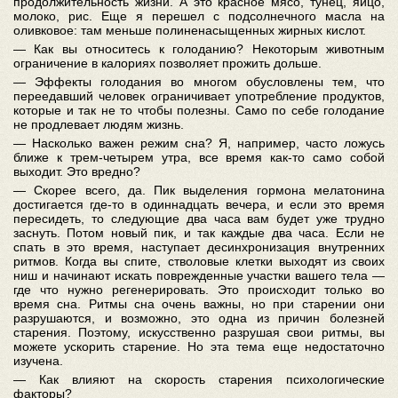
продолжительность жизни. А это красное мясо, тунец, яйцо,
молоко, рис. Еще я перешел с подсолнечного масла на
оливковое: там меньше полиненасыщенных жирных кислот.
— Как вы относитесь к голоданию? Некоторым животным
ограничение в калориях позволяет прожить дольше.
— Эффекты голодания во многом обусловлены тем, что
переедавший человек ограничивает употребление продуктов,
которые и так не то чтобы полезны. Само по себе голодание
не продлевает людям жизнь.
— Насколько важен режим сна? Я, например, часто ложусь
ближе к трем-четырем утра, все время как-то само собой
выходит. Это вредно?
— Скорее всего, да. Пик выделения гормона мелатонина
достигается где-то в одиннадцать вечера, и если это время
пересидеть, то следующие два часа вам будет уже трудно
заснуть. Потом новый пик, и так каждые два часа. Если не
спать в это время, наступает десинхронизация внутренних
ритмов. Когда вы спите, стволовые клетки выходят из своих
ниш и начинают искать поврежденные участки вашего тела —
где что нужно регенерировать. Это происходит только во
время сна. Ритмы сна очень важны, но при старении они
разрушаются, и возможно, это одна из причин болезней
старения. Поэтому, искусственно разрушая свои ритмы, вы
можете ускорить старение. Но эта тема еще недостаточно
изучена.
— Как влияют на скорость старения психологические
факторы?