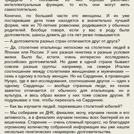
интеллектуальные функции, то есть они могут жить
самостоятельно.
Конечно, по большей части это женщины. И их уже
постаревшие дети тоже находятся в значительно лучшей
форме, чем их 70-летние ровесники, родившиеся у обычных
родителей. Вообще говоря, если у вас в роду были
долгожители, шансы дожить до ста лет резко повышаются.
— А долгожители разных стран отличаются друг от друга?
— Да, столетние итальянцы непохожи на столетних людей в
Японии или России. У них разная генетика и разные условия
жизни. Было бы, кстати, очень интересно исследовать
российских долгожителей. Но даже в одной стране бывают
совсем разные группы: например, на севере Италии
соотношение между столетними женщинами и мужчинами —
семь к одному в пользу женщин. Но на Сардинии, в провинции
Нуоро, где я вел исследования, соотношение другое — один к
одному. Сардинцы — вообще странные люди, их геном
заметно отличается от обычного для итальянцев, но и
культура, и весь образ жизни у них тоже совсем другие. Я
подумываю о том, чтобы переехать на Сардинию.
— Как вы изучаете людей, переживших столетний юбилей?
— Мы собираем их ДНК, фекалии, мочу, изучаем геном и его
активность, а в фекалиях изучаем геномы всех бактерий из их
кишечника. Старение — очень сложный процесс, но благодаря
огромному количеству собранной информации мы уже нашли
несколько генетических «маркеров» долгожительства.