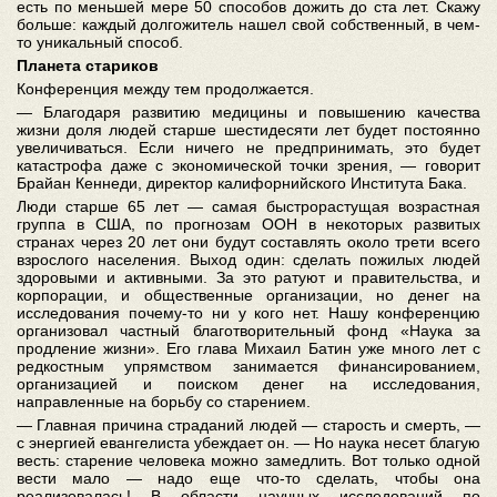
есть по меньшей мере 50 способов дожить до ста лет. Скажу
больше: каждый долгожитель нашел свой собственный, в чем-
то уникальный способ.
Планета стариков
Конференция между тем продолжается.
— Благодаря развитию медицины и повышению качества
жизни доля людей старше шестидесяти лет будет постоянно
увеличиваться. Если ничего не предпринимать, это будет
катастрофа даже с экономической точки зрения, — говорит
Брайан Кеннеди, директор калифорнийского Института Бака.
Люди старше 65 лет — самая быстрорастущая возрастная
группа в США, по прогнозам ООН в некоторых развитых
странах через 20 лет они будут составлять около трети всего
взрослого населения. Выход один: сделать пожилых людей
здоровыми и активными. За это ратуют и правительства, и
корпорации, и общественные организации, но денег на
исследования почему-то ни у кого нет. Нашу конференцию
организовал частный благотворительный фонд «Наука за
продление жизни». Его глава Михаил Батин уже много лет с
редкостным упрямством занимается финансированием,
организацией и поиском денег на исследования,
направленные на борьбу со старением.
— Главная причина страданий людей — старость и смерть, —
с энергией евангелиста убеждает он. — Но наука несет благую
весть: старение человека можно замедлить. Вот только одной
вести мало — надо еще что-то сделать, чтобы она
реализовалась! В области научных исследований по