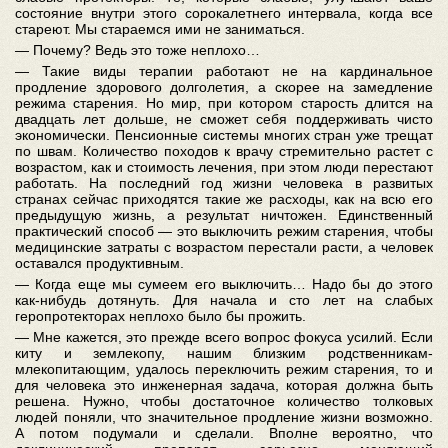
состояние внутри этого сорокалетнего интервала, когда все
стареют. Мы стараемся ими не заниматься.
— Почему? Ведь это тоже неплохо…
— Такие виды терапии работают не на кардинальное
продление здорового долголетия, а скорее на замедление
режима старения. Но мир, при котором старость длится на
двадцать лет дольше, не сможет себя поддерживать чисто
экономически. Пенсионные системы многих стран уже трещат
по швам. Количество походов к врачу стремительно растет с
возрастом, как и стоимость лечения, при этом люди перестают
работать. На последний год жизни человека в развитых
странах сейчас приходятся такие же расходы, как на всю его
предыдущую жизнь, а результат ничтожен. Единственный
практический способ — это выключить режим старения, чтобы
медицинские затраты с возрастом перестали расти, а человек
оставался продуктивным.
— Когда еще мы сумеем его выключить… Надо бы до этого
как-нибудь дотянуть. Для начала и сто лет на слабых
геропротекторах неплохо было бы прожить.
— Мне кажется, это прежде всего вопрос фокуса усилий. Если
киту и землекопу, нашим близким родственникам-
млекопитающим, удалось переключить режим старения, то и
для человека это инженерная задача, которая должна быть
решена. Нужно, чтобы достаточное количество толковых
людей поняли, что значительное продление жизни возможно.
А потом подумали и сделали. Вполне вероятно, что