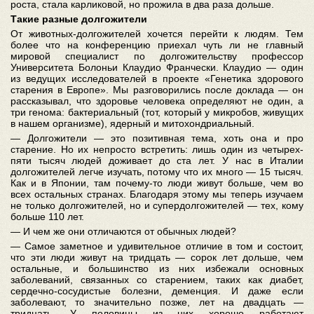
роста, стала карликовой, но прожила в два раза дольше.
Такие разные долгожители
От животных-долгожителей хочется перейти к людям. Тем
более что на конференцию приехал чуть ли не главный
мировой специалист по долгожительству профессор
Университета Болоньи Клаудио Франчески. Клаудио — один
из ведущих исследователей в проекте «Генетика здорового
старения в Европе». Мы разговорились после доклада — он
рассказывал, что здоровье человека определяют не один, а
три генома: бактериальный (тот, который у микробов, живущих
в нашем организме), ядерный и митохондриальный.
— Долгожители — это позитивная тема, хоть она и про
старение. Но их непросто встретить: лишь один из четырех-
пяти тысяч людей доживает до ста лет. У нас в Италии
долгожителей легче изучать, потому что их много — 15 тысяч.
Как и в Японии, там почему-то люди живут больше, чем во
всех остальных странах. Благодаря этому мы теперь изучаем
не только долгожителей, но и супердолгожителей — тех, кому
больше 110 лет.
— И чем же они отличаются от обычных людей?
— Самое заметное и удивительное отличие в том и состоит,
что эти люди живут на тридцать — сорок лет дольше, чем
остальные, и большинство из них избежали основных
заболеваний, связанных со старением, таких как диабет,
сердечно-сосудистые болезни, деменция. И даже если
заболевают, то значительно позже, лет на двадцать —
тридцать. У половины из них хорошо работают