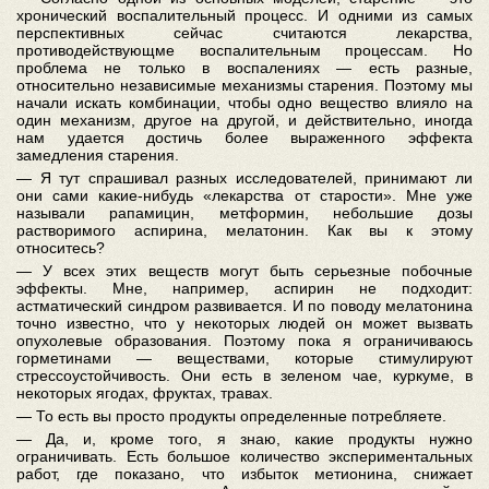
хронический воспалительный процесс. И одними из самых
перспективных сейчас считаются лекарства,
противодействующме воспалительным процессам. Но
проблема не только в воспалениях — есть разные,
относительно независимые механизмы старения. Поэтому мы
начали искать комбинации, чтобы одно вещество влияло на
один механизм, другое на другой, и действительно, иногда
нам удается достичь более выраженного эффекта
замедления старения.
— Я тут спрашивал разных исследователей, принимают ли
они сами какие-нибудь «лекарства от старости». Мне уже
называли рапамицин, метформин, небольшие дозы
растворимого аспирина, мелатонин. Как вы к этому
относитесь?
— У всех этих веществ могут быть серьезные побочные
эффекты. Мне, например, аспирин не подходит:
астматический синдром развивается. И по поводу мелатонина
точно известно, что у некоторых людей он может вызвать
опухолевые образования. Поэтому пока я ограничиваюсь
горметинами — веществами, которые стимулируют
стрессоустойчивость. Они есть в зеленом чае, куркуме, в
некоторых ягодах, фруктах, травах.
— То есть вы просто продукты определенные потребляете.
— Да, и, кроме того, я знаю, какие продукты нужно
ограничивать. Есть большое количество экспериментальных
работ, где показано, что избыток метионина, снижает