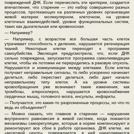
повреждений ДНК. Если перечислить эти критерии, создается
впечатление, что старение — это набор совершенно разных
процессов, протекающих на различных уровнях организации
живой материи: молекулярном, клеточном, на уровне
клеточных взаимодействий, уровне функциональных систем,
таких как дыхательная или кровеносная.
— Например?
— Например, с возрастом все большая часть клеток
утрачивает способность к делению, нарушается регенерация
тканей. Некоторые клетки переходят к программе
самоубийства. Эволюция предусмотрела, что, если ДНК
сильно повреждена, запускается программа самоликвидации
клетки, чтобы ее потомки не переродились в раковую опухоль.
Нарушаются и коммуникации между клетками. Если клетка
получает неправильные сигналы, то либо ускоренно начинает
делиться, либо перестает делиться, либо дает начало
неправильному типу клеток. А на уровне системы
кровообращения уже возникают такие изменения, как
тромбозы, атеросклероз, нарушается кровоснабжение
сердечных мышц, головного мозга, инсульты, инфаркты.
— Получается, это какие-то разрозненные процессы, но что-то
ведь их объединяет?
— Можно сказать, что главное в старении — нарушение
внутреннего равновесия в живой системе, когда ломаются
механизмы саморегуляции, которые в норме компенсируют и
ремонтируют все сбои в работе организма. ДНК клетки, ее
«мозговой центр», повреждается, в ней накапливаются