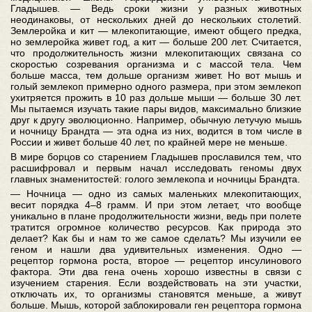
Гладышев. — Ведь сроки жизни у разных животных
неодинаковы, от нескольких дней до нескольких столетий.
Землеройка и кит — млекопитающие, имеют общего предка,
но землеройка живет год, а кит — больше 200 лет. Считается,
что продолжительность жизни млекопитающих связана со
скоростью созревания организма и с массой тела. Чем
больше масса, тем дольше организм живет. Но вот мышь и
голый землекоп примерно одного размера, при этом землекоп
ухитряется прожить в 10 раз дольше мыши — больше 30 лет.
Мы пытаемся изучать такие пары видов, максимально близкие
друг к другу эволюционно. Например, обычную летучую мышь
и ночницу Брандта — эта одна из них, водится в том числе в
России и живет больше 40 лет, по крайней мере не меньше.
В мире борцов со старением Гладышев прославился тем, что
расшифровал и первым начал исследовать геномы двух
главных знаменитостей: голого землекопа и ночницы Брандта.
— Ночница — одно из самых маленьких млекопитающих,
весит порядка 4–8 грамм. И при этом летает, что вообще
уникально в плане продолжительности жизни, ведь при полете
тратится огромное количество ресурсов. Как природа это
делает? Как бы и нам то же самое сделать? Мы изучили ее
геном и нашли два удивительных изменения. Одно —
рецептор гормона роста, второе — рецептор инсулинового
фактора. Эти два гена очень хорошо известны в связи с
изучением старения. Если воздействовать на эти участки,
отключать их, то организмы становятся меньше, а живут
больше. Мышь, которой заблокировали ген рецептора гормона