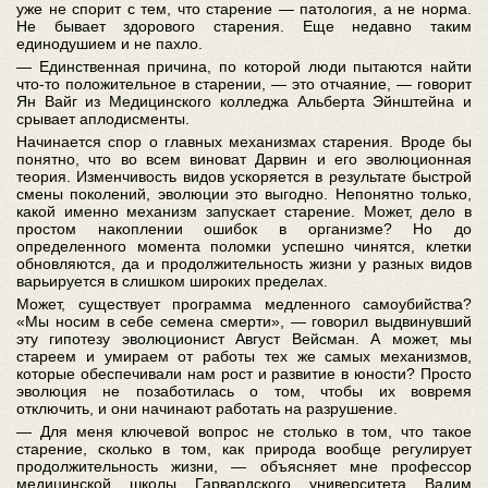
уже не спорит с тем, что старение — патология, а не норма.
Не бывает здорового старения. Еще недавно таким
единодушием и не пахло.
— Единственная причина, по которой люди пытаются найти
что-то положительное в старении, — это отчаяние, — говорит
Ян Вайг из Медицинского колледжа Альберта Эйнштейна и
срывает аплодисменты.
Начинается спор о главных механизмах старения. Вроде бы
понятно, что во всем виноват Дарвин и его эволюционная
теория. Изменчивость видов ускоряется в результате быстрой
смены поколений, эволюции это выгодно. Непонятно только,
какой именно механизм запускает старение. Может, дело в
простом накоплении ошибок в организме? Но до
определенного момента поломки успешно чинятся, клетки
обновляются, да и продолжительность жизни у разных видов
варьируется в слишком широких пределах.
Может, существует программа медленного самоубийства?
«Мы носим в себе семена смерти», — говорил выдвинувший
эту гипотезу эволюционист Август Вейсман. А может, мы
стареем и умираем от работы тех же самых механизмов,
которые обеспечивали нам рост и развитие в юности? Просто
эволюция не позаботилась о том, чтобы их вовремя
отключить, и они начинают работать на разрушение.
— Для меня ключевой вопрос не столько в том, что такое
старен
ие, сколько в том, как природа вообще регулирует
продолжительность жизни, — объясняет мне профессор
медицинской школы Гарвардского университета Вадим