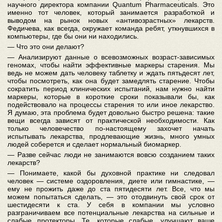
научного директора компании Quantum Pharmaceuticals. Это
именно тот человек, который занимается разработкой и
выводом на рынок новых «антивозрастных» лекарств.
Федичева, как всегда, окружает команда ребят, уткнувшихся в
компьютеры, где бы они ни находились.
— Что это они делают?
— Анализируют данные о всевозможных возраст-зависимых
геномах, чтобы найти эффективные маркеры старения. Мы
ведь не можем дать человеку таблетку и ждать пятьдесят лет,
чтобы посмотреть, как она будет замедлять старение. Чтобы
сократить период клинических испытаний, нам нужно найти
маркеры, которые в короткие сроки показывали бы, как
подействовало на процессы старения то или иное лекарство.
Я думаю, эта проблема будет довольно быстро решена: такие
вещи всегда зависят от практической необходимости. Как
только человечество по-настоящему захочет начать
испытывать лекарства, продлевающие жизнь, много умных
людей соберется и сделает нормальный биомаркер.
— Разве сейчас люди не занимаются вовсю созданием таких
лекарств?
— Понимаете, какой бы духовной практике ни следовал
человек — системе оздоровления, диете или гимнастике, —
ему не прожить даже до ста пятидесяти лет. Все, что мы
можем попытаться сделать, — это отодвинуть свой срок от
шестидесяти к ста. У себя в компании мы условно
разграничиваем все потенциальные лекарства на сильные и
слабые протекторы. Те, которые слабые, улучшают ваше