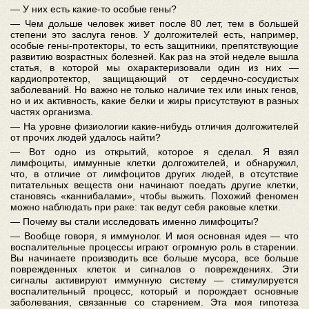
— У них есть какие-то особые гены?
— Чем дольше человек живет после 80 лет, тем в большей
степени это заслуга генов. У долгожителей есть, например,
особые гены-протекторы, то есть защитники, препятствующие
развитию возрастных болезней. Как раз на этой неделе вышла
статья, в которой мы охарактеризовали один из них —
кардиопротектор, защищающий от сердечно-сосудистых
заболеваний. Но важно не только наличие тех или иных генов,
но и их активность, какие белки и жиры присутствуют в разных
частях организма.
— На уровне физиологии какие-нибудь отличия долгожителей
от прочих людей удалось найти?
— Вот одно из открытий, которое я сделал. Я взял
лимфоциты, иммунные клетки долгожителей, и обнаружил,
что, в отличие от лимфоцитов других людей, в отсутствие
питательных веществ они начинают поедать другие клетки,
становясь «каннибалами», чтобы выжить. Похожий феномен
можно наблюдать при раке: так ведут себя раковые клетки.
— Почему вы стали исследовать именно лимфоциты?
— Вообще говоря, я иммунолог. И моя основная идея — что
воспалительные процессы играют огромную роль в старении.
Вы начинаете производить все больше мусора, все больше
поврежденных клеток и сигналов о повреждениях. Эти
сигналы активируют иммунную систему — стимулируется
воспалительный процесс, который и порождает основные
заболевания, связанные со старением. Эта моя гипотеза