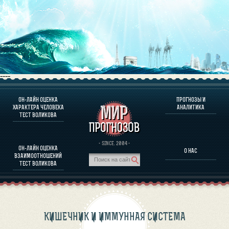
----
ОН-ЛАЙН ОЦЕНКА
ПРОГНОЗЫ И
О ПРОГРАММЕ
ХАРАКТЕРА ЧЕЛОВЕКА
АНАЛИТИКА
ТЕСТ ВОЛИКОВА
ОЦЕНКА ХАРАКТЕРA ЧЕЛОВЕКА
ОЦЕНКА ХАРАКТЕРА ВЫДАЮЩИХСЯ ЛИЧНОСТЕЙ
О ПРОГРАММЕ
· SINCE. 2004 ·
ОН-ЛАЙН ОЦЕНКА
О НАС
ТЕСТ НА СОВМЕСТИМОСТЬ ВОЛИКОВА
ВЗАИМООТНОШЕНИЙ
ПРОГНОЗЫ И АНАЛИТИКА
ТЕСТ ВОЛИКОВА
КИШЕЧНИК И ИММУННАЯ СИСТЕМА