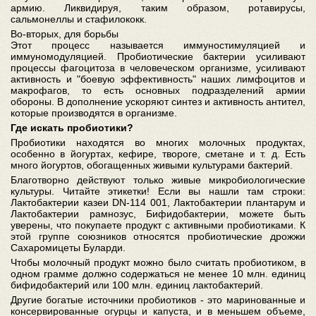
армию. Ликвидируя, таким образом, ротавирусы,
сальмонеллы и стафилококк.
Во-вторых, для борьбы
Этот процесс называется иммуностимуляцией и
иммуномодуляцией. Пробиотические бактерии усиливают
процессы фагоцитоза в человеческом организме, усиливают
активность и "боевую эффективность" наших лимфоцитов и
макрофагов, то есть основных подразделений армии
обороны. В дополнение ускоряют синтез и активность антител,
которые производятся в организме.
Где искать пробиотики?
Пробиотики находятся во многих молочных продуктах,
особенно в йогуртах, кефире, твороге, сметане и т. д. Есть
много йогуртов, обогащенных живыми культурами бактерий.
Благотворно действуют только живые микробиологические
культуры. Читайте этикетки! Если вы нашли там строки:
Лактобактерии казеи DN-114 001, Лактобактерии плантарум и
Лактобактерии рамнозус, Бифидобактерии, можете быть
уверены, что покупаете продукт с активными пробиотиками. К
этой группе союзников относятся пробиотические дрожжи
Сахаромицеты Буларди.
Чтобы молочный продукт можно было считать пробиотиком, в
одном грамме должно содержаться не менее 10 млн. единиц
бифидобактерий или 100 млн. единиц лактобактерий.
Другие богатые источники пробиотиков - это маринованные и
консервированные огурцы и капуста, и в меньшем объеме,