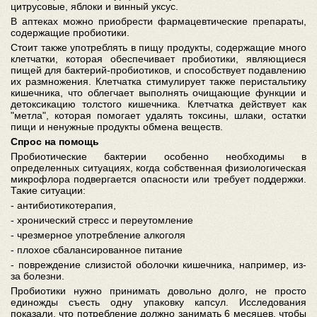
цитрусовые, яблоки и винный уксус.
В аптеках можно приобрести фармацевтические препараты,
содержащие пробиотики.
Стоит также употреблять в пищу продукты, содержащие много
клетчатки, которая обеспечивает пробиотики, являющиеся
пищей для бактерий-пробиотиков, и способствует подавлению
их размножения. Клетчатка стимулирует также перистальтику
кишечника, что облегчает выполнять очищающие функции и
детоксикацию толстого кишечника. Клетчатка действует как
"метла", которая помогает удалять токсины, шлаки, остатки
пищи и ненужные продукты обмена веществ.
Спрос на помощь
Пробиотические бактерии особенно необходимы в
определенных ситуациях, когда собственная физиологическая
микрофлора подвергается опасности или требует поддержки.
Такие ситуации:
- антибиотикотерапия,
- хронический стресс и переутомление
- чрезмерное употребление алкоголя
- плохое сбалансированное питание
- повреждение слизистой оболочки кишечника, например, из-
за болезни.
Пробиотики нужно принимать довольно долго, не просто
единожды съесть одну упаковку капсул. Исследования
показали, что потребление должно занимать 6 месяцев, чтобы