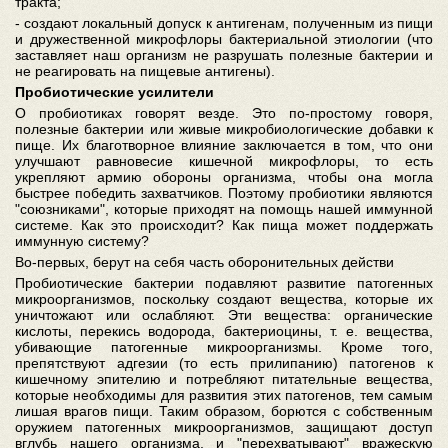
тракта;
- создают локальный допуск к антигенам, полученным из пищи
и дружественной микрофлоры бактериальной этиологии (что
заставляет наш организм не разрушать полезные бактерии и
не реагировать на пищевые антигены).
Пробиотические усилители
О пробиотиках говорят везде. Это по-простому говоря,
полезные бактерии или живые микробиологические добавки к
пище. Их благотворное влияние заключается в том, что они
улучшают равновесие кишечной микрофлоры, то есть
укрепляют армию обороны организма, чтобы она могла
быстрее победить захватчиков. Поэтому пробиотики являются
"союзниками", которые приходят на помощь нашей иммунной
системе. Как это происходит? Как пища может поддержать
иммунную систему?
Во-первых, берут на себя часть оборонительных действи
Пробиотические бактерии подавляют развитие патогенных
микроорганизмов, поскольку создают вещества, которые их
уничтожают или ослабляют. Эти вещества: органические
кислоты, перекись водорода, бактериоцины, т. е. вещества,
убивающие патогенные микроорганизмы. Кроме того,
препятствуют адгезии (то есть прилипанию) патогенов к
кишечному эпителию и потребляют питательные вещества,
которые необходимы для развития этих патогенов, тем самым
лишая врагов пищи. Таким образом, борются с собственным
оружием патогенных микроорганизмов, защищают доступ
вглубь нашего организма, и "перехватывают" вражескую