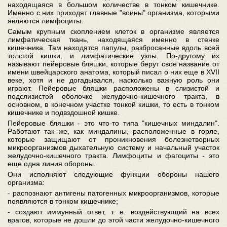
находящаяся в большом количестве в тонком кишечнике.
Именно с них приходят главные "воины" организма, которыми
являются лимфоциты.
Самым крупным скоплением клеток в организме является
лимфатическая ткань, находящаяся именно в стенке
кишечника. Там находятся папулы, разбросанные вдоль всей
толстой кишки, и лимфатические узлы. По-другому их
называют пейеровые бляшки, которые берут свое название от
имени швейцарского анатома, который писал о них еще в XVII
веке, хотя и не догадывался, насколько важную роль они
играют. Пейеровые бляшки расположены в слизистой и
подслизистой оболочке желудочно-кишечного тракта, в
основном, в конечном участке тонкой кишки, то есть в тонком
кишечнике и подвздошной кишке.
Пейеровые бляшки - это что-то типа "кишечных миндалин".
Работают так же, как миндалины, расположенные в горле,
которые защищают от проникновения болезнетворных
микроорганизмов дыхательную систему и начальный участок
желудочно-кишечного тракта. Лимфоциты и фагоциты - это
еще одна линия обороны.
Они исполняют следующие функции обороны нашего
организма:
- распознают антигены патогенных микроорганизмов, которые
появляются в тонком кишечнике;
- создают иммунный ответ, т. е. воздействующий на всех
врагов, которые не дошли до этой части желудочно-кишечного