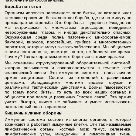
патогенные микроорганизмы.
Борьба нон-стоп
Организм человека напоминает поле битвы, на котором идет
жестокое сражение, безжалостная борьба, где ни на минуту не
прекращается стрельба. Это борьба за... здоровье. Ежедневно
мы встречаемся с множеством агрессоров, невидимых
невооруженным глазом, и иногда действительно опасных.
Окружающая среда полна патогенных микроорганизмов:
бактерий, вирусов, простейших, грибков и многоклеточных
паразитов, которые могут вызвать заболевания. Мы общаемся
с ними постоянно, и, несмотря на это, не болеем все время.
Почему? Так как организм может бороться с этими врагами.
Мы оснащены структурированной оборонительной системой,
которая развивается и совершенствуется в течение всей
человеческой жизни. Это иммунная система - наша личная
армия защитников. Состоит из отделений с различными
центрами, обладающими многими видами оружия и
различными тактическими действиями. Воины "высеваются"
по всему полю битвы, то есть во всех наших органах и
общаются при помощи различных "систем связи". Эта армия
учится быстро, ничего не забывает и умеет использовать
накопленный опыт в сражении.
Кишечные линии обороны
Иммунная система состоит из многих органов, в которых
возникают и работают иммунные клетки. Эти так называемые
лимфатические органы: костный мозг, тимус, селезенка,
лимфатические узлы, миндалины и лимфоидная ткань,