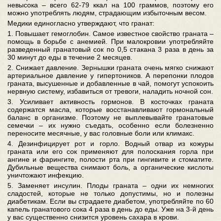
невысока – всего 62-79 ккал на 100 граммов, поэтому его
можно употреблять людям, страдающим избыточным весом.
Медики единогласно утверждают, что гранат:
1. Повышает гемоглобин. Самое известное свойство граната –
помощь в борьбе с анемией. При малокровии употребляйте
разведенный гранатовый сок по 0,5 стакана 3 раза в день за
30 минут до еды в течение 2 месяцев.
2. Снижает давление. Зернышки граната очень мягко снижают
артериальное давление у гипертоников. А перепонки плодов
граната, высушенные и добавленные в чай, помогут успокоить
нервную систему, избавиться от тревоги, наладить ночной сон.
3. Усиливает активность гормонов. В косточках граната
содержатся масла, которые восстанавливают гормональный
баланс в организме. Поэтому не выплевывайте гранатовые
семечки – их нужно съедать, особенно если болезненно
переносите месячные, у вас головные боли или климакс.
4. Дезинфицирует рот и горло. Водный отвар из кожуры
граната или его сок применяют для полоскания горла при
ангине и фарингите, полости рта при гингивите и стоматите.
Дубильные вещества снимают боль, а органические кислоты
уничтожают инфекцию.
5. Заменяет инсулин. Плоды граната – одни их немногих
сладостей, которые не только допустимы, но и полезны
диабетикам. Если вы страдаете диабетом, употребляйте по 60
капель гранатового сока 4 раза в день до еды. Уже на 3-й день
у вас существенно снизится уровень сахара в крови.