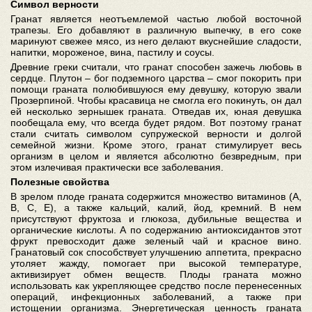
Символ верности
Гранат является неотъемлемой частью любой восточной
трапезы. Его добавляют в различную выпечку, в его соке
маринуют свежее мясо, из него делают вкуснейшие сладости,
напитки, мороженое, вина, пастилу и соусы.
Древние греки считали, что гранат способен зажечь любовь в
сердце. Плутон – бог подземного царства – смог покорить при
помощи граната полюбившуюся ему девушку, которую звали
Прозерпиной. Чтобы красавица не смогла его покинуть, он дал
ей несколько зернышек граната. Отведав их, юная девушка
пообещала ему, что всегда будет рядом. Вот поэтому гранат
стали считать символом супружеской верности и долгой
семейной жизни. Кроме этого, гранат стимулирует весь
организм в целом и является абсолютно безвредным, при
этом излечивая практически все заболевания.
Полезные свойства
В зрелом плоде граната содержится множество витаминов (А,
В, С, Е), а также кальций, калий, йод, кремний. В нем
присутствуют фруктоза и глюкоза, дубильные вещества и
органические кислоты. А по содержанию антиоксидантов этот
фрукт превосходит даже зеленый чай и красное вино.
Гранатовый сок способствует улучшению аппетита, прекрасно
утоляет жажду, помогает при высокой температуре,
активизирует обмен веществ. Плоды граната можно
использовать как укрепляющее средство после перенесенных
операций, инфекционных заболеваний, а также при
истощении организма. Энергетическая ценность граната