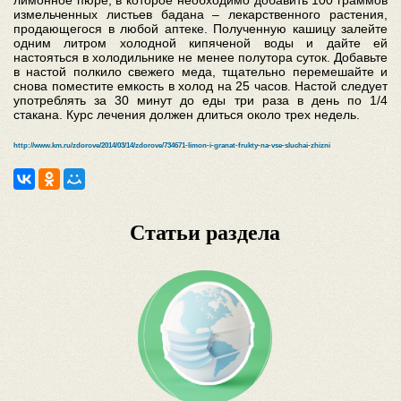
измельченных листьев бадана – лекарственного растения,
продающегося в любой аптеке. Полученную кашицу залейте
одним литром холодной кипяченой воды и дайте ей
настояться в холодильнике не менее полутора суток. Добавьте
в настой полкило свежего меда, тщательно перемешайте и
снова поместите емкость в холод на 25 часов. Настой следует
употреблять за 30 минут до еды три раза в день по 1/4
стакана. Курс лечения должен длиться около трех недель.
http://www.km.ru/zdorove/2014/03/14/zdorove/734671-limon-i-granat-frukty-na-vse-sluchai-zhizni
Статьи раздела