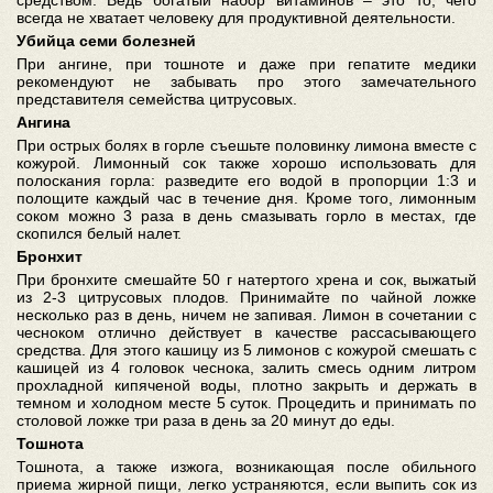
всегда не хватает человеку для продуктивной деятельности.
Убийца семи болезней
При ангине, при тошноте и даже при гепатите медики
рекомендуют не забывать про этого замечательного
представителя семейства цитрусовых.
Ангина
При острых болях в горле съешьте половинку лимона вместе с
кожурой. Лимонный сок также хорошо использовать для
полоскания горла: разведите его водой в пропорции 1:3 и
полощите каждый час в течение дня. Кроме того, лимонным
соком можно 3 раза в день смазывать горло в местах, где
скопился белый налет.
Бронхит
При бронхите смешайте 50 г натертого хрена и сок, выжатый
из 2-3 цитрусовых плодов. Принимайте по чайной ложке
несколько раз в день, ничем не запивая. Лимон в сочетании с
чесноком отлично действует в качестве рассасывающего
средства. Для этого кашицу из 5 лимонов с кожурой смешать с
кашицей из 4 головок чеснока, залить смесь одним литром
прохладной кипяченой воды, плотно закрыть и держать в
темном и холодном месте 5 суток. Процедить и принимать по
столовой ложке три раза в день за 20 минут до еды.
Тошнота
Тошнота, а также изжога, возникающая после обильного
приема жирной пищи, легко устраняются, если выпить сок из