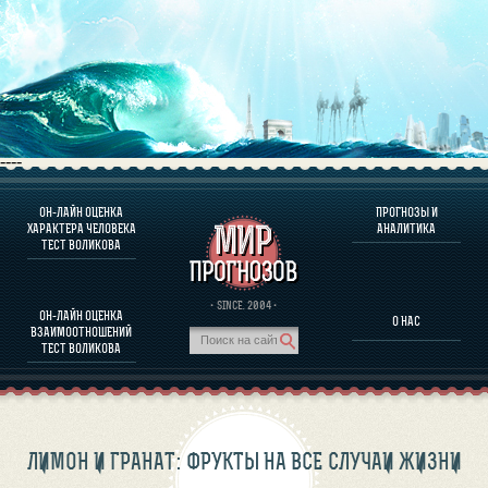
----
ОН-ЛАЙН ОЦЕНКА
ПРОГНОЗЫ И
О ПРОГРАММЕ
ХАРАКТЕРА ЧЕЛОВЕКА
АНАЛИТИКА
ТЕСТ ВОЛИКОВА
ОЦЕНКА ХАРАКТЕРA ЧЕЛОВЕКА
ОЦЕНКА ХАРАКТЕРА ВЫДАЮЩИХСЯ ЛИЧНОСТЕЙ
О ПРОГРАММЕ
· SINCE. 2004 ·
ОН-ЛАЙН ОЦЕНКА
О НАС
ТЕСТ НА СОВМЕСТИМОСТЬ ВОЛИКОВА
ВЗАИМООТНОШЕНИЙ
ПРОГНОЗЫ И АНАЛИТИКА
ТЕСТ ВОЛИКОВА
ЛИМОН И ГРАНАТ: ФРУКТЫ НА ВСЕ СЛУЧАИ ЖИЗНИ