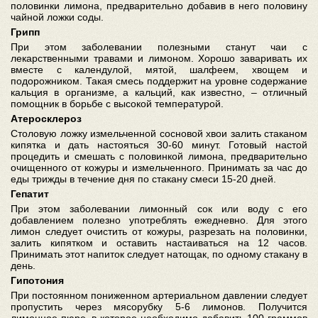
половинки лимона, предварительно добавив в него половину
чайной ложки соды.
Грипп
При этом заболевании полезными станут чаи с
лекарственными травами и лимоном. Хорошо заваривать их
вместе с календулой, мятой, шалфеем, хвощем и
подорожником. Такая смесь поддержит на уровне содержание
кальция в организме, а кальций, как известно, – отличный
помощник в борьбе с высокой температурой.
Атеросклероз
Столовую ложку измельченной сосновой хвои залить стаканом
кипятка и дать настояться 30-60 минут. Готовый настой
процедить и смешать с половинкой лимона, предварительно
очищенного от кожуры и измельченного. Принимать за час до
еды трижды в течение дня по стакану смеси 15-20 дней.
Гепатит
При этом заболевании лимонный сок или воду с его
добавлением полезно употреблять ежедневно. Для этого
лимон следует очистить от кожуры, разрезать на половинки,
залить кипятком и оставить настаиваться на 12 часов.
Принимать этот напиток следует натощак, по одному стакану в
день.
Гипотония
При постоянном пониженном артериальном давлении следует
пропустить через мясорубку 5-6 лимонов. Получится
лимонное пюре, в которое необходимо добавить 100 граммов