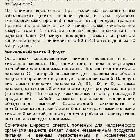
возбудителей.
10. Снимает воспаление. При различных воспалительных
заболеваниях (почек, печени, ушей и глаз, суставов,
гинекологических органов) помогает отвар кожуры граната.
Приготовить его можно так: 2 чайные ложки измельченной
кожуры залить 1 стаканом горячей воды, прокипятить на
водяной бане 30 минут, процедить, отжать и развести
кипяченой водой. Принимайте по 50 г 2-3 раза в день за 30
минут до еды.
Уникальный желтый фрукт
Основными составляющими лимона являются вода и
лимонная кислота. Но, кроме того, в нем присутствуют
важнейшие для организма витамины. Больше всего в лимоне
витамина С , который незаменим для правильного обмена
веществ в организме и участвует в питании тканей. Наряду с
ним лимон содержит витамины А, В1, В2, и D, а также
витамин, характерный исключительно для цитрусовых: цитрин
(витамин Р). По своему химическому составу последний
представляет собой сложное фенольное соединение,
обладающее высокой биологической активностью и
целебными качествами. Лимон богат минеральными солями и
лимонной кислотой, поэтому его употребление в пищу очень
полезно и важно для организма.
Сочетание широкого спектра полезных для человеческого
организма веществ делает лимон незаменимым продуктом
питания и ценным лекарственным и косметическим
средством. Ведь богатый набор витаминов – это то, чего