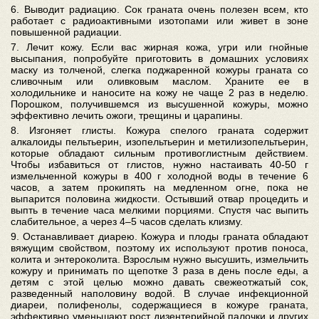
6. Выводит радиацию. Сок граната очень полезен всем, кто
работает с радиоактивными изотопами или живет в зоне
повышенной радиации.
7. Лечит кожу. Если вас жирная кожа, угри или гнойные
высыпания, попробуйте приготовить в домашних условиях
маску из толченой, слегка поджаренной кожуры граната со
сливочным или оливковым маслом. Храните ее в
холодильнике и наносите на кожу не чаще 2 раз в неделю.
Порошком, получившемся из высушенной кожуры, можно
эффективно лечить ожоги, трещины и царапины.
8. Изгоняет глисты. Кожура спелого граната содержит
алкалоиды пельтьерин, изопельтьерин и метилизопельтьерин,
которые обладают сильным противоглистным действием.
Чтобы избавиться от глистов, нужно настаивать 40-50 г
измельченной кожуры в 400 г холодной воды в течение 6
часов, а затем прокипять на медленном огне, пока не
выпарится половина жидкости. Остывший отвар процедить и
выпть в течение часа мелкими порциями. Спустя час выпить
слабительное, а через 4–5 часов сделать клизму.
9. Останавливает диарею. Кожура и плоды граната обладают
вяжущим свойством, поэтому их используют против поноса,
колита и энтероколита. Взрослым нужно высушить, измельчить
кожуру и принимать по щепотке 3 раза в день после еды, а
детям с этой целью можно давать свежеотжатый сок,
разведенный наполовину водой. В случае инфекционной
диареи, полифенолы, содержащиеся в кожуре граната,
эффективно уменьшают рост дизентерийной палочки и других