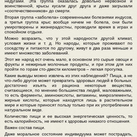
недугами. Эта группа оказалась довольно нервозной и
воинственной, крысы кусали друг друга и даже загрызали
«соотечественников» до смерти.
Вторая группа «заболела» современными болезнями индусов,
а третья группа крыс вообще ничем не болела, они были
умиротворены и жизнерадостны, проводили время в играх и
спокойном отдыхе.
Можно возразить, что у этой народности другой климат,
условия жизни и т. д. Но народы, которые проживают по
соседству и питаются по другому, живут в два раза меньше и
имеют множество заболеваний.
Этот же народ ест очень мало, в основном это сырые овощи и
фрукты и нежирные молочные продукты, и при этом для них
пройти по горам сто-двести километров – легкая прогулка.
Какие выводы можно извлечь из этих наблюдений? Пища, а не
что-либо другое может превратить здоровых людей в больных:
достаточно изъять из рациона некоторые вещества,
считающиеся, по мнению большинства людей, маловажными,
то есть ферменты, аминокислоты, витамины, микроэлементы,
жирные кислоты, которые находятся лишь в растительном
мире и которые приносят пользу только при их употреблении в
натуральном виде.
Количество пищи и ее высокая энергетическая ценность, то
есть калорийность, не имеют к здоровью никакого отношения.
Важен состав пищи.
Даже моральное состояние индивидуума может пострадать,