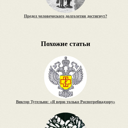
Предел человеческого долголетия достигнут?
Похожие статьи
Виктор Тутельян: «Я верю только Роспотребнадзору»