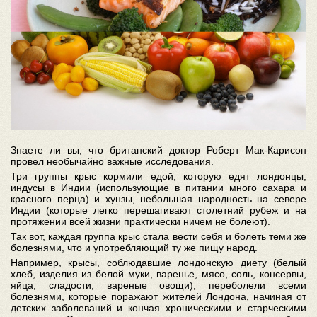
Знаете ли вы, что британский доктор Роберт Мак-Карисон
провел необычайно важные исследования.
Три группы крыс кормили едой, которую едят лондонцы,
индусы в Индии (использующие в питании много сахара и
красного перца) и хунзы, небольшая народность на севере
Индии (которые легко перешагивают столетний рубеж и на
протяжении всей жизни практически ничем не болеют).
Так вот, каждая группа крыс стала вести себя и болеть теми же
болезнями, что и употребляющий ту же пищу народ.
Например, крысы, соблюдавшие лондонскую диету (белый
хлеб, изделия из белой муки, варенье, мясо, соль, консервы,
яйца, сладости, вареные овощи), переболели всеми
болезнями, которые поражают жителей Лондона, начиная от
детских заболеваний и кончая хроническими и старческими