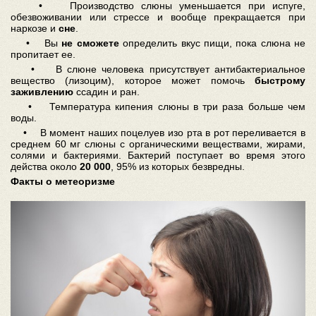
• Производство слюны уменьшается при испуге,
обезвоживании или стрессе и вообще прекращается при
наркозе и
сне
.
• Вы
не сможете
определить вкус пищи, пока слюна не
пропитает ее.
• В слюне человека присутствует антибактериальное
вещество (лизоцим), которое может помочь
быстрому
заживлению
ссадин и ран.
• Температура кипения слюны в три раза больше чем
воды.
• В момент наших поцелуев изо рта в рот переливается в
среднем 60 мг слюны с органическими веществами, жирами,
солями и бактериями. Бактерий поступает во время этого
действа около
20 000
, 95% из которых безвредны.
Факты о метеоризме