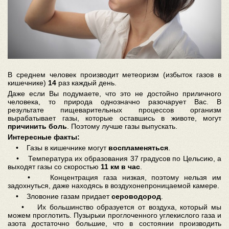
В среднем человек производит метеоризм (избыток газов в
кишечнике)
14
раз каждый день.
Даже если Вы подумаете, что это не достойно приличного
человека, то природа однозначно разочарует Вас. В
результате пищеварительных процессов организм
вырабатывает газы, которые оставшись в животе, могут
причинить боль
. Поэтому лучше газы выпускать.
Интересные факты:
• Газы в кишечнике могут
воспламеняться
.
• Температура их образования 37 градусов по Цельсию, а
выходят газы со скоростью
11 км в час
.
• Концентрация газа низкая, поэтому нельзя им
задохнуться, даже находясь в воздухонепроницаемой камере.
• Зловоние газам придает
сероводород
.
• Их большинство образуется от воздуха, который мы
можем проглотить. Пузырьки проглоченного углекислого газа и
азота достаточно большие, что в состоянии производить