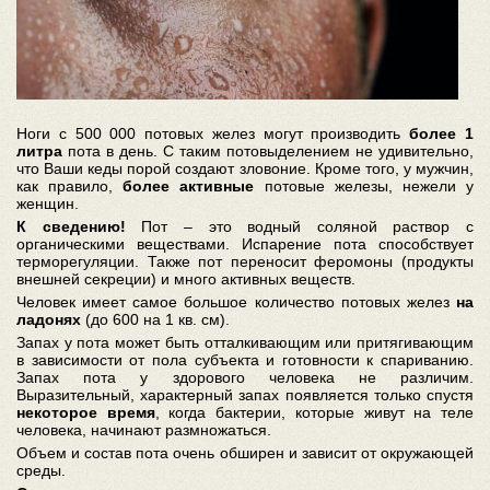
Ноги с 500 000 потовых желез могут производить
более 1
литра
пота в день. С таким потовыделением не удивительно,
что Ваши кеды порой создают зловоние. Кроме того, у мужчин,
как правило,
более активные
потовые железы, нежели у
женщин.
К сведению!
Пот – это водный соляной раствор с
органическими веществами. Испарение пота способствует
терморегуляции. Также пот переносит феромоны (продукты
внешней секреции) и много активных веществ.
Человек имеет самое большое количество потовых желез
на
ладонях
(до 600 на 1 кв. см).
Запах у пота может быть отталкивающим или притягивающим
в зависимости от пола субъекта и готовности к спариванию.
Запах пота у здорового человека не различим.
Выразительный, характерный запах появляется только спустя
некоторое время
, когда бактерии, которые живут на теле
человека, начинают размножаться.
Объем и состав пота очень обширен и зависит от окружающей
среды.