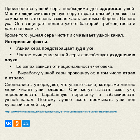
Производство ушной серы необходимо для
здоровья
ушей.
Многие люди считают ушную серу отвратительной, однако, на
самом деле это очень важная часть системы обороны Вашего
уха. Она защищает нежное ухо от бактерий, грибков, грязи и
даже насекомых.
Кроме того, ушная сера чистит и смазывает ушной канал.
Интересные факты:
• Ушная сера предотвращает зуд в ухе.
• Частое очищение ушной серы способствует
ухудшению
слуха
.
• Ее запах зависит от национальности человека.
• Выработку ушной серы провоцируют, в том числе
страх
и стресс
.
Специалисты утверждают, что ушные свечи, которыми многие
люди чистят уши,
опасны
. Они могут вызвать ожог уха,
перфорировать барабанную перепонку и заблокировать
ушной канал. Поэтому лучше всего промывать уши под
душевой теплой водой.
http://www.infoniac.ru/news/Neveroyatnye-fakty-o-chelovecheskom-tele.-Funkcii-organizma.html