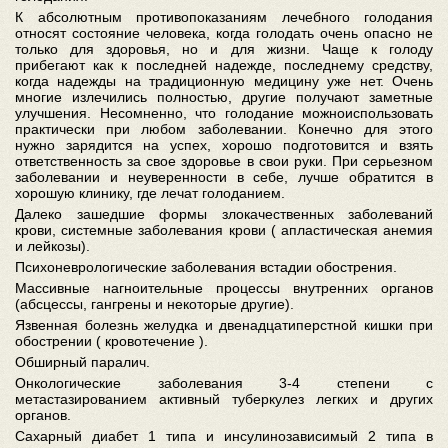
К абсолютным противопоказаниям лечебного голодания
относят состояние человека, когда голодать очень опасно не
только для здоровья, но и для жизни. Чаще к голоду
прибегают как к последней надежде, последнему средству,
когда надежды на традиционную медицину уже нет. Очень
многие излечились полностью, другие получают заметные
улучшения. Несомненно, что голодание можноиспользовать
практически при любом заболевании. Конечно для этого
нужно зарядится на успех, хорошо подготовится и взять
ответственность за свое здоровье в свои руки. При серьезном
заболевании и неуверенности в себе, лучше обратится в
хорошую клинику, где лечат голоданием.
Далеко зашедшие формы злокачественных заболеваний
крови, системные заболевания крови ( апластическая анемия
и лейкозы).
Психоневрологические заболевания встадии обострения.
Массивные нагноительные процессы внутренних органов
(абсцессы, гангрены и некоторые другие).
Язвенная болезнь желудка и двенадцатиперстной кишки при
обострении ( кровотечение ).
Обширный паралич.
Онкологические заболевания 3-4 степени с
метастазированием активный туберкулез легких и других
органов.
Сахарный диабет 1 типа и инсулинозависимый 2 типа в