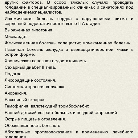
других факторов. В особо тяжелых случаях проводить
голодание в специализированных клиниках и санаториях под
наблюдениемспециалистов.
Ишемическая болезнь сердца с нарушениями ритма и
сердечной недостаточностью выше II А стадии.
Выраженная гипотония.
Миокардит.
Желчекаменная болезнь, холецистит, мочекаменная болезнь.
Язвенная болезнь желудка и двенадцатиперстной кишки в
острой форме.
Хроническая венозная недостаточность.
Сахарный диабет II типа.
Подагра.
Лихорадящие состояния.
Системная красная волчанка.
Анорексия.
Рассеяный склероз.
Гемофилия, вялотекущий тромбофлебит.
Ранний детский возраст больных и поздний старческий.
Острые пищевые отравления.
Обездвиженность больного.
Абсолютные противопоказания к применению лечебного
голодания.