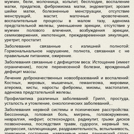
мужчин, бели, молочница, кольпит, бесплодие, воспаление
матки, придатков, фибромиома матки, эндометрит, эрозия
шейки матки, болезненные менструации, отсутствие
менструаций, мастит, маточные кровотечения,
воспалительные процессы в малом тазу, аденома
предстательной железы, уменьшение эрекции, отсутствие у
мужчин полового влечения, возбуждения эрекции,
семяизвержения, импотенция, преждевременная эякуляция,
уретрит, простатит.
Заболевания связанные с излишней полнотой:
Гормональнальное нарушение, полнота, связанная с не
правильным питанием, ожирение.
Заболевания связанные с дефицитом веса: Истощение (имеет
ограничение), после перенесенной болезни, врожденный
дефицит массы.
Лечение доброкачественных новообразований и воспалений:
Костных, жировых, мышечных, гемангеома, жировики,
атерома, кисты, наросты фибромы, миомы, мастопатия,
аденома предстательной железы.
Профилактика различных заболеваний: Грипп, простуда,
усталость и утомление, онкологических заболеваний,..
Заболевания нервной системы и психические расстройства:
Бессонница, головная боль, мигрень, головокружение,
невралгия, нефрит, остеохондроз, радикулит, грыжи дисков
позвоночника, последствия травм, судороги, нервный тик,
депрессия, галлюцинации, раздражительность, вспыльчивость,
тревожное состояние, навязчивые идеи, панический страх,