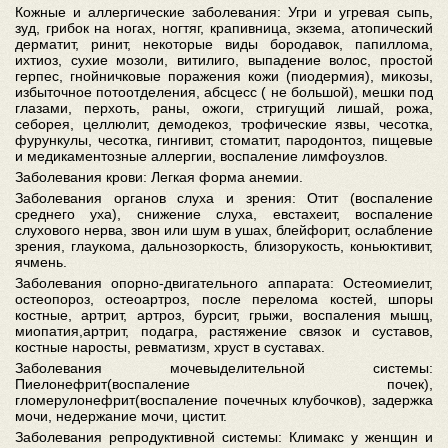
Кожные и аллергические заболевания: Угри и угревая сыпь,
зуд, грибок на ногах, ногтяг, крапивница, экзема, атопический
дерматит, ринит, некоторые виды бородавок, папиллома,
ихтиоз, сухие мозоли, витилиго, выпадение волос, простой
герпес, гнойничковые поражения кожи (пиодермия), микозы,
избыточное потоотделения, абсцесс ( не большой), мешки под
глазами, перхоть, раны, ожоги, стригущий лишай, рожа,
себорея, целлюлит, демодекоз, трофические язвы, чесотка,
фурункулы, чесотка, гингивит, стоматит, пародонтоз, пищевые
и медикаментозные аллергии, воспаление лимфоузлов.
Заболевания крови: Легкая форма анемии.
Заболевания органов слуха и зрения: Отит (воспаление
среднего уха), снижение слуха, евстахеит, воспаление
слухового нерва, звон или шум в ушах, блейфорит, ослабление
зрения, глаукома, дальнозоркость, близорукость, коньюктивит,
ячмень.
Заболевания опорно-двигательного аппарата: Остеомиелит,
остеопороз, остеоартроз, после перелома костей, шпоры
костные, артрит, артроз, бурсит, грыжи, воспаления мышц,
миопатия,артрит, подагра, растяжение связок и суставов,
костные наросты, ревматизм, хруст в суставах.
Заболевания мочевыделительной системы:
Пиелонефрит(воспаление почек),
гломерулонефрит(воспаление почечных клубочков), задержка
мочи, недержание мочи, цистит.
Заболевания репродуктивной системы: Климакс у женщин и