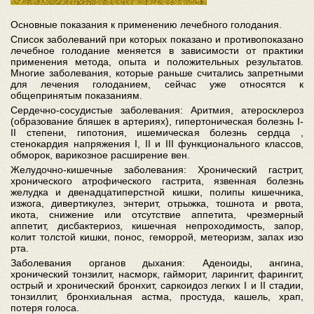
Основные показания к применению лечебного голодания.
Список заболеваний при которых показано и противопоказано
лечебное голодание меняется в зависимости от практики
применения метода, опыта и положительных результатов.
Многие заболевания, которые раньше считались запретными
для лечения голоданием, сейчас уже относятся к
общепринятым показаниям.
Сердечно-сосудистые заболевания: Аритмия, атеросклероз
(образование бляшек в артериях), гипертоническая болезнь I-
II степени, гипотония, ишемическая болезнь сердца ,
стенокардия напряжения I, II и III функционального классов,
обморок, варикозное расширение вен.
Желудочно-кишечные заболевания: Хронический гастрит,
хронического атрофического гастрита, язвенная болезнь
желудка и двенадцатиперстной кишки, полипы кишечника,
изжога, дивертикулез, энтерит, отрыжка, тошнота и рвота,
икота, снижение или отсутствие аппетита, чрезмерный
аппетит, дисбактериоз, кишечная непроходимость, запор,
колит толстой кишки, понос, геморрой, метеоризм, запах изо
рта.
Заболевания органов дыхания: Аденоиды, ангина,
хронический тонзилит, насморк, гайморит, ларингит, фарингит,
острый и хронический бронхит, саркоидоз легких I и II стадии,
тонзиллит, бронхиальная астма, простуда, кашель, храп,
потеря голоса.