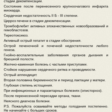
стадии декомпенсации.
Состояние после перенесенного крупноочагового инфаркта
миокарда.
Сердечная недостаточность II Б - III степени.
Цирроз печени в стадии декомпенсации.
Тромбофлебит активных злокачественных новообразований и
гемобластозов.
Тиреотоксикоз.
Активный острый гепатит в стадии обострения.
Острой печеночной и почечной недостаточности любого
генеза.
Гнойно-воспалительные заболевания органов дыхания и
брюшной полости.
Желчно-каменная болезнь с частыми приступами.
Стойкое нарушение сердечного ритма и проводимости.
Острый аппендицит.
Вторая половина беременности и период лактации у матери.
Глубокая степень истощения.
При инфекционных и паразитарных болезнях (описторхоз).
После перенесенной пересадки органа, ткани.
Неясного диагноза болезни.
P.S. Пожалуйста осваивайте методы голодания постепенно.
Не начинайте с больших сроков.