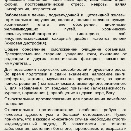
фобии, посттравматический стресс, неврозы, вялая
шизофрения, неврастения.
Заболевания печени, поджелудочной и щитовидной железы:
гормональные нарушения, холангит, полипы желчного пузыря,
хронический гепатит вне обострения, дискинезия
желчевыводящих путей, хронический
некалькулезныйпанкреатит, гипотериоз, зоб,
инсулинонезависимый сахарный диабет, истеатоз печени
(жировая дистрофия).
Общее обновление, омоложениеи очищение организма:
Преждевременное старение, увядание кожи, очищение от
радиации и других экологических факторов, повышение
иммунитета,..
Для повышения творческих способностей и духовного роста:
Во время подготовки и сдачи экзаменов, написание книги,
реферата, картины, музыкального произведения, во время
поиска решения ( математического, инженерного, жизненного
), для избавления от вредных привычек (алкозависимость,
курение, наркомания ), приобщение к церкви, вере, Богу.
Относительные противопоказания для применения лечебного
голодания.
Относительные противопоказания особенно требуют от
человека здравого ума и большой осторожности. Нужно
понимать, что в каждом конкретном случае необходим строгий
индивидуальный подход. В зависимости от тяжести
заболевания, состояния больного, переносимости, возраста и