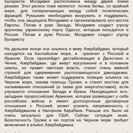
Бухареста. Молдавия расположена между двумя этими
реками. Этот регион тоже является полем битвы, по крайней
мере, для соперничающих между собой политических
фракций. Румынию необходимо вооружить и поддержать,
чтобы она защищала Молдавию и организовывала юго-восток
Европы. Попав в руки Запада, Молдавия создаст угрозу
крупному украинскому порту Одессе, которым пользуется и
Россия. Попав в руки России, Молдавия создаст угрозу
Бухаресту.
На дальнем конце оси альянса я вижу Азербайджан, который
находится на Каспийском море, и граничит с Россией и
Ираном. Если произойдет дестабилизация в Дагестане и
Чечне, Азербайджан, где живут мусульмане и в основном
шииты, но правит светская власть, станет очень важной
страной для сдерживания расползающегося джихадизма.
Азербайджан также может поддержать позиции альянса на
Черном море, оказав помощь Грузии, и станет мостом для
налаживания отношений (а также для энергопоставок), если
улучшатся отношения Запада и Ирана. Находящаяся юго-
западнее пророссийская Армения, которая размещает у себя
российские войска и имеет долгосрочные договорные
отношения с Россией, может усилить напряженность с
Азербайджаном в Нагорном Карабахе. Раньше это было не
очень актуально для США. Сейчас ситуация иная.
Безопасность Грузии и ее портов на Черном море требует
включения в альянс Азербайджана.