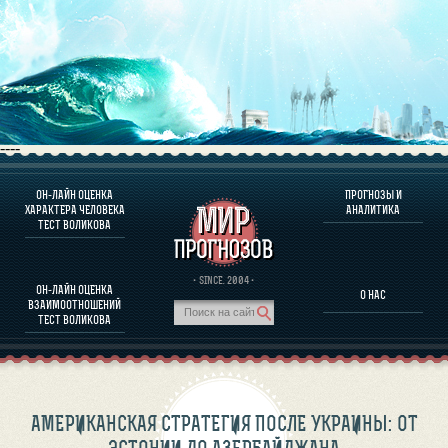
----
ОН-ЛАЙН ОЦЕНКА
ПРОГНОЗЫ И
О ПРОГРАММЕ
ХАРАКТЕРА ЧЕЛОВЕКА
АНАЛИТИКА
ТЕСТ ВОЛИКОВА
ОЦЕНКА ХАРАКТЕРA ЧЕЛОВЕКА
ОЦЕНКА ХАРАКТЕРА ВЫДАЮЩИХСЯ ЛИЧНОСТЕЙ
О ПРОГРАММЕ
· SINCE. 2004 ·
ОН-ЛАЙН ОЦЕНКА
О НАС
ТЕСТ НА СОВМЕСТИМОСТЬ ВОЛИКОВА
ВЗАИМООТНОШЕНИЙ
ПРОГНОЗЫ И АНАЛИТИКА
ТЕСТ ВОЛИКОВА
АМЕРИКАНСКАЯ СТРАТЕГИЯ ПОСЛЕ УКРАИНЫ: ОТ