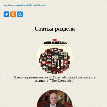
http://inosmi.ru/world/20140327/219005372.html
Статьи раздела
Что предсказывает на 2025 год обложка Британского
журнала "The Economist"