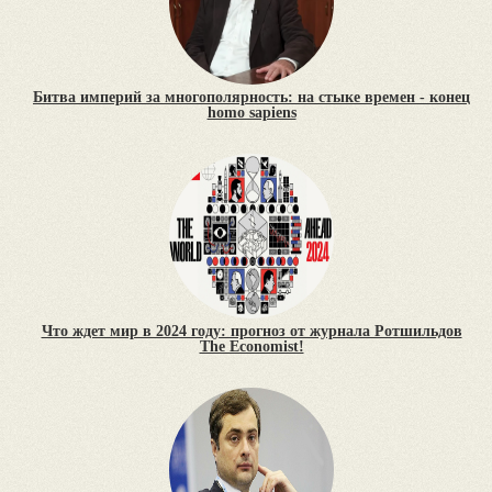
Битва империй за многополярность: на стыке времен - конец
homo sapiens
Что ждет мир в 2024 году: прогноз от журнала Ротшильдов
The Economist!