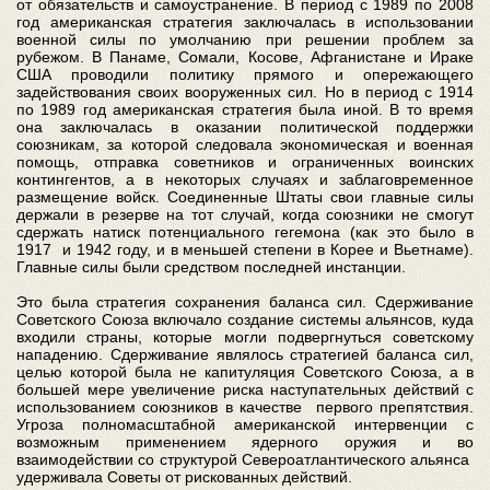
от обязательств и самоустранение. В период с 1989 по 2008
год американская стратегия заключалась в использовании
военной силы по умолчанию при решении проблем за
рубежом. В Панаме, Сомали, Косове, Афганистане и Ираке
США проводили политику прямого и опережающего
задействования своих вооруженных сил. Но в период с 1914
по 1989 год американская стратегия была иной. В то время
она заключалась в оказании политической поддержки
союзникам, за которой следовала экономическая и военная
помощь, отправка советников и ограниченных воинских
контингентов, а в некоторых случаях и заблаговременное
размещение войск. Соединенные Штаты свои главные силы
держали в резерве на тот случай, когда союзники не смогут
сдержать натиск потенциального гегемона (как это было в
1917 и 1942 году, и в меньшей степени в Корее и Вьетнаме).
Главные силы были средством последней инстанции.
Это была стратегия сохранения баланса сил. Сдерживание
Советского Союза включало создание системы альянсов, куда
входили страны, которые могли подвергнуться советскому
нападению. Сдерживание являлось стратегией баланса сил,
целью которой была не капитуляция Советского Союза, а в
большей мере увеличение риска наступательных действий с
использованием союзников в качестве первого препятствия.
Угроза полномасштабной американской интервенции с
возможным применением ядерного оружия и во
взаимодействии со структурой Североатлантического альянса
удерживала Советы от рискованных действий.