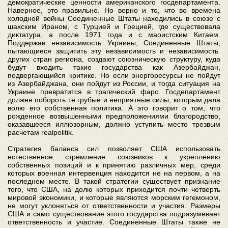
демократические ценности американского госдепартамента.
Наверное, это правильно. Но верно и то, что во времена
холодной войны Соединенные Штаты находились в союзе с
шахским Ираном, с Турцией и Грецией, где существовала
диктатура, а после 1971 года и с маоистским Китаем.
Поддержав независимость Украины, Соединенные Штаты,
пытающиеся защитить эту независимость и независимость
других стран региона, создают союзническую структуру, куда
будут входить такие государства как Азербайджан,
подвергающийся критике. Но если энергоресурсы не пойдут
из Азербайджана, они пойдут из России, и тогда ситуация на
Украине превратится в трагический фарс. Госдепартамент
должен побороть те грубые и неприятные силы, которым дала
волю его собственная политика. А это говорит о том, что
рожденное возвышенными предположениями благородство,
оказавшееся иллюзорным, должно уступить место трезвым
расчетам realpolitik.
Стратегия баланса сил позволяет США использовать
естественное стремление союзников к укреплению
собственных позиций и к принятию различных мер, среди
которых военная интервенция находится не на первом, а на
последнем месте. В такой стратегии существует признание
того, что США, на долю которых приходится почти четверть
мировой экономики, и которые являются морским гегемоном,
не могут уклоняться от ответственности и участия. Размеры
США и само существование этого государства подразумевает
ответственность и участие. Соединенные Штаты также не