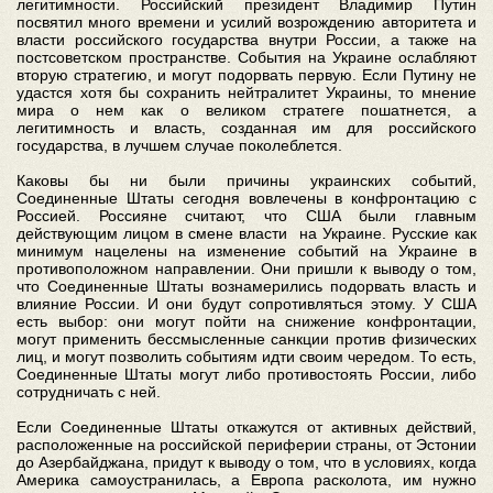
легитимности. Российский президент Владимир Путин
посвятил много времени и усилий возрождению авторитета и
власти российского государства внутри России, а также на
постсоветском пространстве. События на Украине ослабляют
вторую стратегию, и могут подорвать первую. Если Путину не
удастся хотя бы сохранить нейтралитет Украины, то мнение
мира о нем как о великом стратеге пошатнется, а
легитимность и власть, созданная им для российского
государства, в лучшем случае поколеблется.
Каковы бы ни были причины украинских событий,
Соединенные Штаты сегодня вовлечены в конфронтацию с
Россией. Россияне считают, что США были главным
действующим лицом в смене власти на Украине. Русские как
минимум нацелены на изменение событий на Украине в
противоположном направлении. Они пришли к выводу о том,
что Соединенные Штаты вознамерились подорвать власть и
влияние России. И они будут сопротивляться этому. У США
есть выбор: они могут пойти на снижение конфронтации,
могут применить бессмысленные санкции против физических
лиц, и могут позволить событиям идти своим чередом. То есть,
Соединенные Штаты могут либо противостоять России, либо
сотрудничать с ней.
Если Соединенные Штаты откажутся от активных действий,
расположенные на российской периферии страны, от Эстонии
до Азербайджана, придут к выводу о том, что в условиях, когда
Америка самоустранилась, а Европа расколота, им нужно