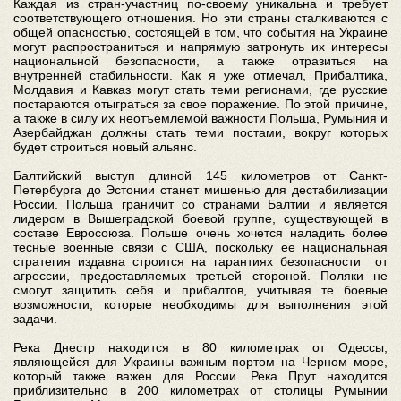
Каждая из стран-участниц по-своему уникальна и требует
соответствующего отношения. Но эти страны сталкиваются с
общей опасностью, состоящей в том, что события на Украине
могут распространиться и напрямую затронуть их интересы
национальной безопасности, а также отразиться на
внутренней стабильности. Как я уже отмечал, Прибалтика,
Молдавия и Кавказ могут стать теми регионами, где русские
постараются отыграться за свое поражение. По этой причине,
а также в силу их неотъемлемой важности Польша, Румыния и
Азербайджан должны стать теми постами, вокруг которых
будет строиться новый альянс.
Балтийский выступ длиной 145 километров от Санкт-
Петербурга до Эстонии станет мишенью для дестабилизации
России. Польша граничит со странами Балтии и является
лидером в Вышеградской боевой группе, существующей в
составе Евросоюза. Польше очень хочется наладить более
тесные военные связи с США, поскольку ее национальная
стратегия издавна строится на гарантиях безопасности от
агрессии, предоставляемых третьей стороной. Поляки не
смогут защитить себя и прибалтов, учитывая те боевые
возможности, которые необходимы для выполнения этой
задачи.
Река Днестр находится в 80 километрах от Одессы,
являющейся для Украины важным портом на Черном море,
который также важен для России. Река Прут находится
приблизительно в 200 километрах от столицы Румынии