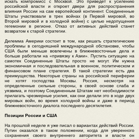
искать компромисс с Москвой. Это приведет к усилению
российской власти и откроет двери для распространения
влияния России на сам европейский континент. Соединенные
Штаты участвовали в трех войнах (в Первой мировой, во
Второй мировой и в холодной войне) с целью недопущения
гегемонии в регионе. Отказ от активных действий станет
возвратом к старой стратегии.
Дилемма Америки состоит в том, как решать стратегические
проблемы в сегодняшней международной обстановке, чтобы
США были меньше вовлечены в ближневосточные дела и
больше работали на «привязку к Азии». Пустить ситуацию на
самотек Соединенные Штаты просто не могут. Им нужна
экономичная и последовательная в военном, политическом и
финансовом плане стратегия. В такой стратегии есть два
преимущества. Некоторые страны на российской периферии
не хотят господства Москвы. Россия, несмотря на
определенные сильные стороны, в своей основе слаба и
уязвима, и поэтому Соединенным Штатам нет необходимости
прилагать чрезмерные усилия, как они делали это в ходе двух
мировых войн, во время холодной войны и даже в период
ближневосточного диалога последнего десятилетия.
Позиции России и США
На прошлой неделе я уже писал о вариантах действий России.
Путин оказался в таком положении, когда для уверенного
сохранения своего внутреннего авторитета и власти он