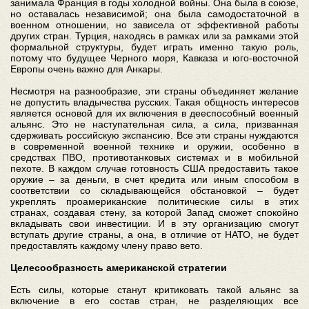
занимала Франция в годы холодной войны. Она была в союзе,
но оставалась независимой; она была самодостаточной в
военном отношении, но зависела от эффективной работы
других стран. Турция, находясь в рамках или за рамками этой
формальной структуры, будет играть именно такую роль,
потому что будущее Черного моря, Кавказа и юго-восточной
Европы очень важно для Анкары.
Несмотря на разнообразие, эти страны объединяет желание
не допустить владычества русских. Такая общность интересов
является основой для их включения в дееспособный военный
альянс. Это не наступательная сила, а сила, призванная
сдерживать российскую экспансию. Все эти страны нуждаются
в современной военной технике и оружии, особенно в
средствах ПВО, противотанковых системах и в мобильной
пехоте. В каждом случае готовность США предоставить такое
оружие – за деньги, в счет кредита или иным способом в
соответствии со складывающейся обстановкой – будет
укреплять проамериканские политические силы в этих
странах, создавая стену, за которой Запад сможет спокойно
вкладывать свои инвестиции. И в эту организацию смогут
вступать другие страны, а она, в отличие от НАТО, не будет
предоставлять каждому члену право вето.
Целесообразность американской стратегии
Есть силы, которые станут критиковать такой альянс за
включение в его состав стран, не разделяющих все