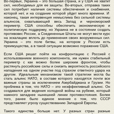
Во-первых, Украина – это большая страна, и у США не хватит
сил, необходимых для ее защиты. Во-вторых, отправка таких
сил потребует наличия системы обеспечения и снабжения,
которой нет, и на создание которой уйдет много времени. И
наконец, такая интервенция немыслима без сильной системы
альянсов, охватывающей весь Запад и черноморский
периметр. США способны обеспечить экономическую и
политическую поддержку, но Украина не в состоянии создать
противовес России, а Соединенные Штаты не могут вести курс
на эскалацию вплоть до применения своих вооруженных сил.
Украина – это поле битвы, на котором у России есть
преимущества, а в такой ситуации возможно поражение США.
Если США решат пойти на конфронтацию с Россией с
использованием военного компонента, им нужен стабильный
периметр с как можно более широким фронтом, чтобы
растянуть российские силы и снизить вероятность российского
нападения на одном участке под страхом ответного удара на
другом. Идеальным механизмом такой стратегии могла бы
стать альянс НАТО, в составе которого находятся почти все
важные страны за исключением Азербайджана и Грузии. Но
проблема в том, что НАТО – это неэффективный альянс. Он
создавался для ведения холодной войны на рубеже, который
намного западнее нынешней линии противостояния. Более
того, ранее было единое мнение о том, что СССР
представляет угрозу существованию Западной Европы.
Такого единства больше нет. У разных стран разные