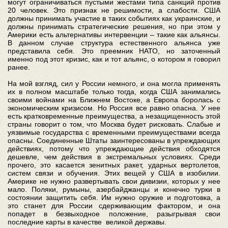
могут ограничиваться пустыми жестами типа санкций против
20 человек. Это признак не решимости, а слабости. США
должны принимать участие в таких событиях как украинские, и
должны принимать стратегические решения, но при этом у
Америки есть альтернативы интервенции – такие как альянсы.
В данном случае структура естественного альянса уже
представила себя. Это преемник НАТО, но заточенный
именно под этот кризис, как и тот альянс, о котором я говорил
ранее.
На мой взгляд, сил у России немного, и она могла применять
их в полном масштабе только тогда, когда США занимались
своими войнами на Ближнем Востоке, а Европа боролась с
экономическим кризисом. Но Россия все равно опасна. У нее
есть кратковременные преимущества, а незащищенность этой
страны говорит о том, что Москва будет рисковать. Слабые и
уязвимые государства с временными преимуществами всегда
опасны. Соединенные Штаты заинтересованы в упреждающих
действиях, потому что упреждающие действия обходятся
дешевле, чем действия в экстремальных условиях. Среди
прочего, это касается зенитных ракет, ударных вертолетов,
систем связи и обучения. Этих вещей у США в изобилии.
Америке не нужно развертывать свои дивизии, которых у нее
мало. Поляки, румыны, азербайджанцы и конечно турки в
состоянии защитить себя. Им нужно оружие и подготовка, а
это станет для России сдерживающим фактором, и она
попадет в безвыходное положение, разыгрывая свои
последние карты в качестве великой державы.