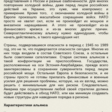
представления о России и разные озабоченности. Для многих
повторение холодной войны, даже перед лицом российских
действий на Украине, это хуже, чем компромисс и
примирение. Кроме того, с окончанием холодной войны в
Европе произошло масштабное сокращение войск. НАТО
просто не хватит сил, если не произойдет их мощное и
внезапное наращивание. А этого не произойдет из-за
финансового кризиса и из-за многих других причин.
Североатлантическому альянсу нужно единодушие, чтобы
начать действовать, а такого единодушия нет.
Страны, подвергавшиеся опасности в период с 1945 по 1989
год, это не те, что подвергаются опасности сегодня. Многие из
них тогда входили в состав Советского Союза, а остальные
были советскими сателлитами. Старая система альянсов к
такой конфронтации не приспособлена. Государства,
расположенные на оси Эстония-Азербайджан, прежде всего
заинтересованы в сохранении суверенитета перед лицом
российской мощи. Остальная Европа в безопасности, и ее
страны просто не готовы прилагать финансовые и военные
усилия для решения проблемы, которую, на их взгляд, можно
решить с минимальным для них риском. Следовательно,
Америка при осуществлении любой своей стратегии должна
будет действовать в обход НАТО, или как минимум создавать
новые структуры для наведения порядка в регионе.
Характеристики альянса