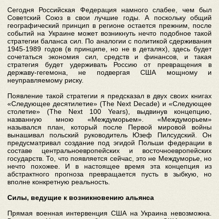
Сегодня Российская Федерация намного слабее, чем был
Советский Союз в свои лучшие годы. А поскольку общий
географический принцип в регионе остается прежним, после
событий на Украине может возникнуть нечто подобное такой
стратегии баланса сил. По аналогии с политикой сдерживания
1945-1989 годов (в принципе, но не в деталях), здесь будет
сочетаться экономия сил, средств и финансов, и такая
стратегия будет удерживать Россию от превращения в
державу-гегемона, не подвергая США мощному и
неуправляемому риску.
Появление такой стратегии я предсказал в двух своих книгах
«Следующее десятилетие» (The Next Decade) и «Следующее
столетие» (The Next 100 Years), выдвинув концепцию,
названную мною «Междуморьем». «Междуморьем»
назывался план, который после Первой мировой войны
вынашивал польский руководитель Юзеф Пилсудский. Он
предусматривал создание под эгидой Польши федерации в
составе центральноевропейских и восточноевропейских
государств. То, что появляется сейчас, это не Междуморье, но
нечто похожее. И в настоящее время эта концепция из
абстрактного прогноза превращается пусть в зыбкую, но
вполне конкретную реальность.
Силы, ведущие к возникновению альянса
Прямая военная интервенция США на Украина невозможна.