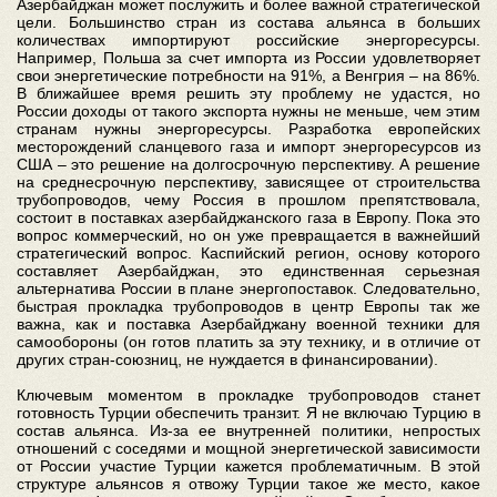
Азербайджан может послужить и более важной стратегической
цели. Большинство стран из состава альянса в больших
количествах импортируют российские энергоресурсы.
Например, Польша за счет импорта из России удовлетворяет
свои энергетические потребности на 91%, а Венгрия – на 86%.
В ближайшее время решить эту проблему не удастся, но
России доходы от такого экспорта нужны не меньше, чем этим
странам нужны энергоресурсы. Разработка европейских
месторождений сланцевого газа и импорт энергоресурсов из
США – это решение на долгосрочную перспективу. А решение
на среднесрочную перспективу, зависящее от строительства
трубопроводов, чему Россия в прошлом препятствовала,
состоит в поставках азербайджанского газа в Европу. Пока это
вопрос коммерческий, но он уже превращается в важнейший
стратегический вопрос. Каспийский регион, основу которого
составляет Азербайджан, это единственная серьезная
альтернатива России в плане энергопоставок. Следовательно,
быстрая прокладка трубопроводов в центр Европы так же
важна, как и поставка Азербайджану военной техники для
самообороны (он готов платить за эту технику, и в отличие от
других стран-союзниц, не нуждается в финансировании).
Ключевым моментом в прокладке трубопроводов станет
готовность Турции обеспечить транзит. Я не включаю Турцию в
состав альянса. Из-за ее внутренней политики, непростых
отношений с соседями и мощной энергетической зависимости
от России участие Турции кажется проблематичным. В этой
структуре альянсов я отвожу Турции такое же место, какое