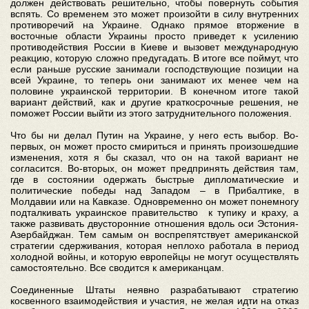
должен действовать решительно, чтобы повернуть события
вспять. Со временем это может произойти в силу внутренних
противоречий на Украине. Однако прямое вторжение в
восточные области Украины просто приведет к усилению
противодействия России в Киеве и вызовет международную
реакцию, которую сложно предугадать. В итоге все поймут, что
если раньше русские занимали господствующие позиции на
всей Украине, то теперь они занимают их менее чем на
половине украинской территории. В конечном итоге такой
вариант действий, как и другие краткосрочные решения, не
поможет России выйти из этого затруднительного положения.
Что бы ни делал Путин на Украине, у него есть выбор. Во-
первых, он может просто смириться и принять произошедшие
изменения, хотя я бы сказал, что он на такой вариант не
согласится. Во-вторых, он может предпринять действия там,
где в состоянии одержать быстрые дипломатические и
политические победы над Западом – в Прибалтике, в
Молдавии или на Кавказе. Одновременно он может понемногу
подталкивать украинское правительство к тупику и краху, а
также развивать двусторонние отношения вдоль оси Эстония-
Азербайджан. Тем самым он воспрепятствует американской
стратегии сдерживания, которая неплохо работала в период
холодной войны, и которую европейцы не могут осуществлять
самостоятельно. Все сводится к американцам.
Соединенные Штаты неявно разрабатывают стратегию
косвенного взаимодействия и участия, не желая идти на отказ