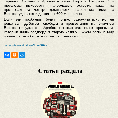
Турцией, Сирией и Ираком – из-за Тигра и Евфрата. Эти
проблемы приобретут наибольшую остроту, когда, по
прогнозам, за четыре десятилетия население Ближнего
Востока удвоится и достигнет 600 млн челове.
Если эти проблемы будут только сдерживаться, но не
решаться, добиться свободы и процветания на Ближнем
Востоке не удастся. «Арабская весна» закончится провалом,
который лишь подтвердит старую истину – «чем больше мир
меняется, тем больше остается прежним».
http://russiancouncil.ru/inner/?id_4=2443#top
Статьи раздела