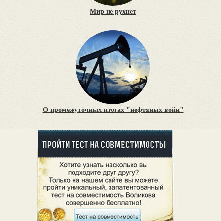
Мир не рухнет
О промежуточных итогах "нефтяных войн"