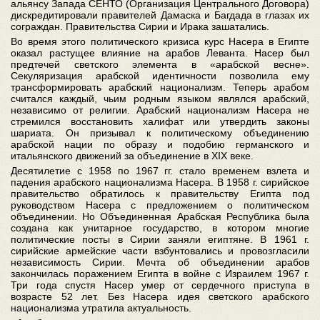
альянсу Запада СЕНТО (Организация Центрального Договора)
дискредитировали правителей Дамаска и Багдада в глазах их
сограждан. Правительства Сирии и Ирака зашатались.
Во время этого политического кризиса курс Насера в Египте
оказал растущее влияние на арабов Леванта. Насер был
предтечей светского элемента в «арабской весне».
Секуляризация арабской идентичности позволила ему
трансформировать арабский национализм. Теперь арабом
считался каждый, чьим родным языком являлся арабский,
независимо от религии. Арабский национализм Насера не
стремился восстановить халифат или утвердить законы
шариата. Он призывал к политическому объединению
арабской нации по образу и подобию германского и
итальянского движений за объединение в XIX веке.
Десятилетие с 1958 по 1967 гг. стало временем взлета и
падения арабского национализма Насера. В 1958 г. сирийское
правительство обратилось к правительству Египта под
руководством Насера с предложением о политическом
объединении. Но Объединенная Арабская Республика была
создана как унитарное государство, в котором многие
политические посты в Сирии заняли египтяне. В 1961 г.
сирийские армейские части взбунтовались и провозгласили
независимость Сирии. Мечта об объединении арабов
закончилась поражением Египта в войне с Израилем 1967 г.
Три года спустя Насер умер от сердечного приступа в
возрасте 52 лет. Без Насера идея светского арабского
национализма утратила актуальность.