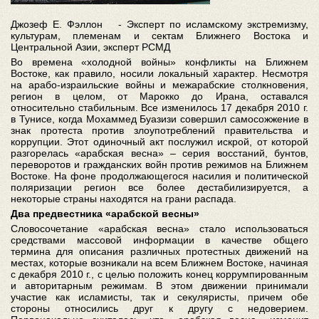
Джозеф Е. Фэллон - Эксперт по исламскому экстремизму,
культурам, племенам и сектам Ближнего Востока и
Центральной Азии, эксперт РСМД
Во времена «холодной войны» конфликты на Ближнем
Востоке, как правило, носили локальный характер. Несмотря
на арабо-израильские войны и межарабские столкновения,
регион в целом, от Марокко до Ирана, оставался
относительно стабильным. Все изменилось 17 декабря 2010 г.
в Тунисе, когда Мохаммед Буазизи совершил самосожжение в
знак протеста против злоупотреблений правительства и
коррупции. Этот одиночный акт послужил искрой, от которой
разгорелась «арабская весна» – серия восстаний, бунтов,
переворотов и гражданских войн против режимов на Ближнем
Востоке. На фоне продолжающегося насилия и политической
поляризации регион все более дестабилизируется, а
некоторые страны находятся на грани распада.
Два предвестника «арабской весны»
Словосочетание «арабская весна» стало использоваться
средствами массовой информации в качестве общего
термина для описания различных протестных движений на
местах, которые возникали на всем Ближнем Востоке, начиная
с декабря 2010 г., с целью положить конец коррумпированным
и авторитарным режимам. В этом движении принимали
участие как исламисты, так и секуляристы, причем обе
стороны относились друг к другу с недоверием.