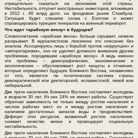
отрицательно сказаться на экономике этой страны.
Нестабильность отпугнет иностранных инвесторов, вложивших
в 2012 г. 40 млрд долл. на фондовом рынке Стамбула.
Ситуация будет слишком схожа с Египтом и может
спровоцировать турецких генералов на военный переворот.
Что ждет «арабскую весну» в будущем?
Словосочетание «арабская весна» больше скрывает, нежели
раскрывает. В журналистском лексиконе это описание без
анализа. Ассоциируясь лишь с борьбой против «коррупции» и
«авторитаризма», оно не уделяет должного внимания другим
проблемам, породившим «арабскую весну». А ведь именно
эти проблемы – демографические, экономические и
экологические – обусловливают рост нищеты и отчаяния,
которые определяют будущее Ближнего Востока, независимо
от того, является ли политическая система страны
демократической или диктаторской, исламистской, левой или
либеральной.
Две трети населения Ближнего Востока составляет молодежь
в возрасте 30 лет. Из них 24% не имеют работы. Существует
обратная зависимость не только между ростом населения и
числом рабочих мест, но и между ростом населения и
наличием достаточных запасов воды и продовольствия.
Дефицит этих ресурсов, вызванный ростом населения,
снижает качество жизни и провоцирует социальную
нестабильность.
Две трети населения Ближнего Востока составляет молодежь
в возрасте 30 лет. Из них 24% не имеют работы. Существует