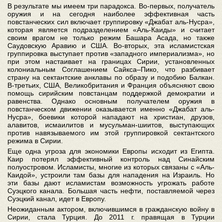
В результате мы имеем три парадокса. Во-первых, получатель
оружия и на сегодня наиболее эффективная часть
повстанческих сил включает группировку «Джабат аль-Нусра»,
которая является подразделением «Аль-Каиды» и считает
своим врагом не только режим Башара Асада, но также
Саудовскую Аравию и США. Во-вторых, эта исламистская
группировка выступает против «западного империализма», но
при этом настаивает на границах Сирии, установленных
колониальным Соглашением Сайкса–Пико, что разбивает
страну на сектантские анклавы по образу и подобию Балкан.
В-третьих, США, Великобритания и Франция объясняют свою
помощь сирийским повстанцам поддержкой демократии и
равенства. Однако основным получателем оружия в
повстанческом движении оказывается именно «Джабат аль-
Нусра», боевики которой нападают на христиан, друзов,
алавитов, исмаилитов и мусульман-шиитов, выступающих
против навязываемого им этой группировкой сектантского
режима в Сирии.
Еще одна угроза для экономики Европы исходит из Египта.
Каир потерял эффективный контроль над Синайским
полуостровом. Исламисты, многие из которых связаны с «Аль-
Каидой», устроили там базы для нападения на Израиль. Но
эти базы дают исламистам возможность угрожать работе
Суэцкого канала. Большая часть нефти, поставляемой через
Суэцкий канал, идет в Европу.
Неожиданным актором, включившимся в гражданскую войну в
Сирии, стала Турция. До 2011 г. правящая в Турции