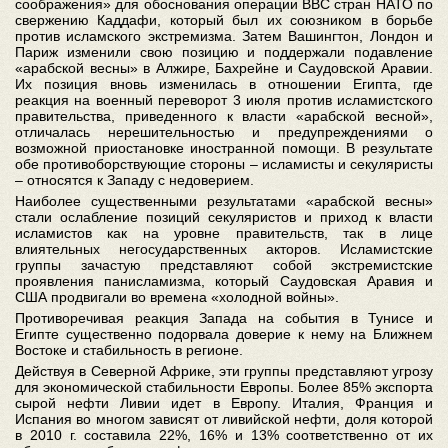
соображения» для обоснования операции ВВС стран НАТО по
свержению Каддафи, который был их союзником в борьбе
против исламского экстремизма. Затем Вашингтон, Лондон и
Париж изменили свою позицию и поддержали подавление
«арабской весны» в Алжире, Бахрейне и Саудовской Аравии.
Их позиция вновь изменилась в отношении Египта, где
реакция на военный переворот 3 июля против исламистского
правительства, приведенного к власти «арабской весной»,
отличалась нерешительностью и предупреждениями о
возможной приостановке иностранной помощи. В результате
обе противоборствующие стороны – исламисты и секуляристы
– относятся к Западу с недоверием.
Наиболее существенными результатами «арабской весны»
стали ослабление позиций секуляристов и приход к власти
исламистов как на уровне правительств, так в лице
влиятельных негосударственных акторов. Исламистские
группы зачастую представляют собой экстремистские
проявления панисламизма, который Саудовская Аравия и
США продвигали во времена «холодной войны».
Противоречивая реакция Запада на события в Тунисе и
Египте существенно подорвала доверие к нему на Ближнем
Востоке и стабильность в регионе.
Действуя в Северной Африке, эти группы представляют угрозу
для экономической стабильности Европы. Более 85% экспорта
сырой нефти Ливии идет в Европу. Италия, Франция и
Испания во многом зависят от ливийской нефти, доля которой
в 2010 г. составила 22%, 16% и 13% соответственно от их