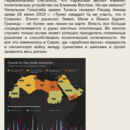
Первоначально считалось, что «арабская весна» изменит
политическое устройство на Ближнем Востоке. Но как именно?
Начальник Генштаба армии Туниса генерал Рашид Аммар
заяви 26 июня 2013 г.: «Тунис ожидает та же участь, что и
Сомали». Египет расколот. Ливия, Мали и Йемен бурлят.
Границы – не более чем линии на карте. Власть все больше
сосредотачивается в руках местных ополченцев. Во многих
случаях только ислам может успешно преодолеть племенные
различия и способствовать политической сплоченности. Но
все это изменилось в Сирии, где «арабская весна» переросла
в сектантскую войну между суннитами и шиитами и грозит
захватить весь регион.