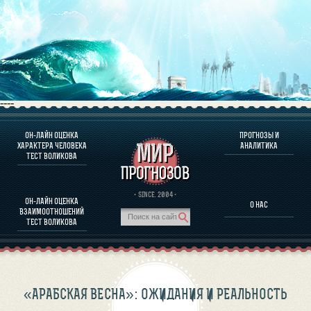
----
ОН-ЛАЙН ОЦЕНКА
ПРОГНОЗЫ И
О ПРОГРАММЕ
ХАРАКТЕРА ЧЕЛОВЕКА
АНАЛИТИКА
ТЕСТ ВОЛИКОВА
ОЦЕНКА ХАРАКТЕРA ЧЕЛОВЕКА
ОЦЕНКА ХАРАКТЕРА ВЫДАЮЩИХСЯ ЛИЧНОСТЕЙ
О ПРОГРАММЕ
· SINCE. 2004 ·
ОН-ЛАЙН ОЦЕНКА
О НАС
ТЕСТ НА СОВМЕСТИМОСТЬ ВОЛИКОВА
ВЗАИМООТНОШЕНИЙ
ПРОГНОЗЫ И АНАЛИТИКА
ТЕСТ ВОЛИКОВА
«АРАБСКАЯ ВЕСНА»: ОЖИДАНИЯ И РЕАЛЬНОСТЬ