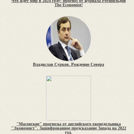
Что ждет мир в 2024 году: прогноз от журнала Ротшильдов
The Economist!
Владислав Сурков. Рождение Севера
"Масонские" прогнозы от английского еженедельника
"Экономист". Зашифрованное предсказание Запада на 2022
год.