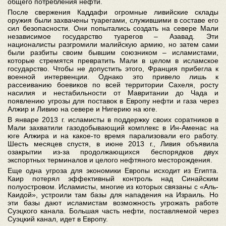
общего потребления нефти.
После свержения Каддафи огромные ливийские склады
оружия были захвачены туарегами, служившими в составе его
сил безопасности. Они попытались создать на севере Мали
независимое государство туарегов – Азавад. Эти
националисты разгромили малийскую армию, но затем сами
были разбиты своим бывшим союзником – исламистами,
которые стремятся превратить Мали в целом в исламское
государство. Чтобы не допустить этого, Франция прибегла к
военной интервенции. Однако это привело лишь к
рассеиванию боевиков по всей территории Сахеля, росту
насилия и нестабильности от Мавритании до Чада и
появлению угрозы для поставок в Европу нефти и газа через
Алжир и Ливию на севере и Нигерию на юге.
В январе 2013 г. исламисты в поддержку своих соратников в
Мали захватили газодобывающий комплекс в Ин-Аменас на
юге Алжира и на какое-то время парализовали его работу.
Шесть месяцев спустя, в июне 2013 г., Ливия объявила
озакрытии из-за продолжающихся беспорядков двух
экспортных терминалов и целого нефтяного месторождения.
Еще одна угроза для экономики Европы исходит из Египта.
Каир потерял эффективный контроль над Синайским
полуостровом. Исламисты, многие из которых связаны с «Аль-
Каидой», устроили там базы для нападения на Израиль. Но
эти базы дают исламистам возможность угрожать работе
Суэцкого канала. Большая часть нефти, поставляемой через
Суэцкий канал, идет в Европу.