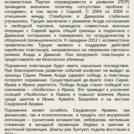
исламистская Партия справедливости и развития (ПСР)
проводила внешнюю политику «отсутствия проблем с
соседями», в том числе с Сирией. С 2004 по 2009 гг.
отношения между Стамбулом и Дамаском стабильно
улучшались. Турция заключила с режимом Асада соглашение
о свободной торговле, проводила совместные военные
операции с Сирией вдоль общей границы и подписала с
Дамаском соглашение о намерениях по сотрудничеству в
оборонной промышленности. К середине 2012 г. исламистское
правительство Турции заявило о поддержке действий
сирийских повстанцев, направленных на свержение светского
режима Асада в Дамаске. Оно вооружало повстанцев и
предоставляло им безопасное убежище.
Поражение повстанцев будет иметь серьезные последствия.
При благоприятном развитии событий конфликт не выйдет за
границы Сирии. Режим Асада одержит победу, а повстанцы
потерпят поражение. Существующий де-факто союз Сирии,
Ирака и Ирана укрепится. Победа Асада станет победой его
союзников – «Хезболлы» и Ирана. Это приведет к усилению
позиций «Хезболлы» в Ливане и повысит влияние Ирана
среди шиитов в Ираке, Кувейте, Бахрейне и на востоке
Саудовской Аравии.
Поражение может ослабить Саудовскую Аравию, как
финансово, так и психологически, и придать сил внутренней
оппозиции – суннитским исламистам, либералам, мятежным
племенам в западной провинции Хиджаз и шиитам в
восточной провинции. Шииты уже бунтуют, подняв восстание в