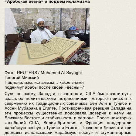
«Арабская весна» и подъем исламизма
Фото: REUTERS / Mohamed Al-Sayaghi
Георгий Мирский
Национализм, исламизм… какое знамя
поднимут арабы после своей «весны»?
Судя по всему, Запад и, в частности, США были застигнуты
врасплох политическими потрясениями, которые привели к
свержению их традиционных союзников Бен Али в Тунисе и
Хосни Мубарака в Египте. Противоречивая реакция Запада на
эти процессы существенно подорвала доверие к нему на
Ближнем Востоке и стабильность в регионе. После некоторых
колебаний США, Великобритания и Франция поддержали
«арабскую весну» в Тунисе и Египте. Позднее в Ливии эти три
державы использовали «арабскую весну» и «гуманитарные