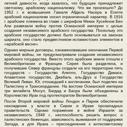
летней давности, когда казалось, что будущее принадлежит
светскому, арабскому национализму. Что же произошло? До
1952 г. и возвышения Гамаля Абдель Насера в Египте
арабский национализм носил ограниченный характер. В 1916
г. арабские племена во главе с шерифом Мекки Хусейном Бен
Али развязали войну против Османской империи с целью
создания независимого арабского государства. Поскольку это
арабское государство должно было основываться на законах
шариата, оно стало предвестником исламистских элементов в
«арабской весне».
Однако мирные договоры, ознаменовавшие окончание Первой
мировой войны, не предусматривали создание независимого
арабского государства. Вместо этого арабские земли отошли к
Великобритании и Франции. Сирия была разделена, и
получившие Север французы создали на его территории пять
государств – Государство Алеппо, Государство Дамаск,
Алавитское государство, Джабаль аль-Друз и Государство
Великий Ливан. Юг, отошедший к англичанам, был поделен на
Палестину и Трансиорданию. На востоке Османской империи
три вилайета Мосул, Багдад и Басра были объединены в
Королевство Ирак под протекторатом Великобритании.
После Второй мировой войны Лондон и Париж обеспечили
нахождение у власти в Сирии и Ираке прозападных
правительств. Однако поражение в войне Израиля за
независимость 1948 г., неспособность решить вопрос о
палестинских беженцах, зависимость выживания от поддержки
Запада, а для Ирака – присоединение к антисоветскому