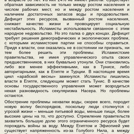
обратная зависимость не только между ростом населения и
числом рабочих мест, но и между ростом населения и
наличием достаточных запасов воды и продовольствия.
Дефицит этих ресурсов, вызванный ростом населения,
снижает качество жизни и провоцирует социальную
нестабильность. Исламисты использовали связанное с этим
народное недовольство. Но это палка о двух концах. Дефицит
требует решения демографических и экологических проблем,
с которыми исламистские партии не способны справиться.
Придя к власти, они оказались не в состоянии ни признать, ни
тем более решить эти проблемы. Исламистские
правительства, не имея управленческого опыта своих
предшественников, в них буквально утонули. Они становились
либо все менее эффективными, как в Тунисе, либо
авторитарными, как в Египте и Турции. В настоящее время
цикл «арабской весны» замкнулся. Исламисты лишились
власти в Египте, следующим может стать Тунис. В качестве
основы государственного управления может возродиться
некая разновидность секуляризма Насера. Но проблемы
остаются.
Обострение проблемы нехватки воды, скорее всего, породит
новую волну беспорядков, поскольку люди столкнутся с
угрозой жизни – меньше питьевой воды, меньше пищи, более
высокие цены на то, что доступно. Стремление правительств
захватить большую долю этого ограниченного ресурса будет
порождать войны за воду. Между Египтом и Эфиопией уже
существует напряженность из-за Голубого Нила, а между