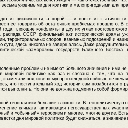
и весьма уязвимыми для критики и малопригодными для пра
одят из цикличности, а порой — и вовсе из статичности
естнее говорить об остаточных проблемах прошлого. В с
года, тлеющие конфликты в других углах постсоветского 
а распада СССР, финальный акт исторической драмы уже
ии, территориальных споров, взаимных подозрений и наци
по сути, здесь никогда не завершалась. Даже разрушитель
олитической «заморозки» государств Ближнего Востока 
численные проблемы не имеют большого значения и ими не
 мировой политике как раз и связана с тем, что на п
 «заметали под ковер» мусор «холодной войны», не желая
лось, что поступательный ход истории сам позаботится о 
тся выполнить. Но она не должна подменять собой формир
нной геополитики большие сложности. В геополитическую п
зменение климата, активизация негосударственных участн
рный и «обычный» терроризм и многие, многие другие. Есть 
овестки дня мировой политики будет снижаться, а значени