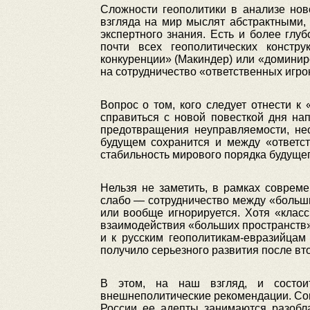
Сложности геополитики в анализе нов
взгляда на мир мыслят абстрактными,
экспертного знания. Есть и более глу
почти всех геополитических констр
конкуренции» (Макиндер) или «доминир
на сотрудничество «ответственных игро
Вопрос о том, кого следует отнести к
справиться с новой повесткой дня на
предотвращения неуправляемости, нес
будущем сохранится и между «ответст
стабильность мирового порядка будущег
Нельзя не заметить, в рамках соврем
слабо — сотрудничество между «больш
или вообще игнорируется. Хотя «клас
взаимодействия «больших пространств»;
и к русским геополитикам-евразийцам
получило серьезного развития после вт
В этом, на наш взгляд, и состоит
внешнеполитические рекомендации. Сов
России ее адепты занимаются разобл