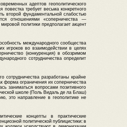
современных адептов геополитического
 повестка требует весьма конкретного
тать второй фундаментальной слабостью
ается отношениями «соперничества —
 мировой политики предполагает акцент
способность международного сообщества
их игроков во взаимодействии в целях
ерничество (конкуренция) в обозримом
дународного сотрудничества определит
го сотрудничества разработаны крайне
к форма ограничения их соперничества
ась заниматься вопросами позитивного
ической школе (Поль Видаль де ла Блаш)
ию, это направление в геополитике не
итические концепты в практические
нциозной политической публицистики: в
х коллеги усердствуют в демонизации