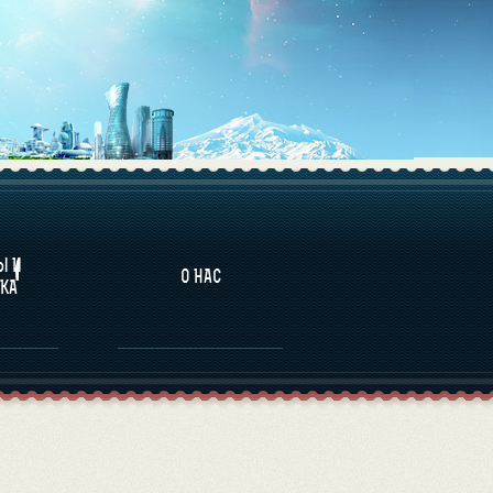
НАЛИТИКА
Ы И
О НАС
КА