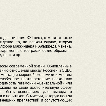
десятилетия XXI века, отметят и такое
ждение, то, во всяком случае, вторую
Хэлфора Маккиндера и Альфреда Мэхена,
и заряженные географические образы —
дора» и пр.
цессы современной жизни. Обновленные
рению отношений между Россией и США,
гментации мировой экономики и многим
еизбежное противостояние нескольких
одимость гегемонии «центральной» или
ержавы на свою исключительную сферу
ожет быть основанием для вывода о
 и политиков. О миссии, которую нельзя
о внешних препятствий и сопутствующих