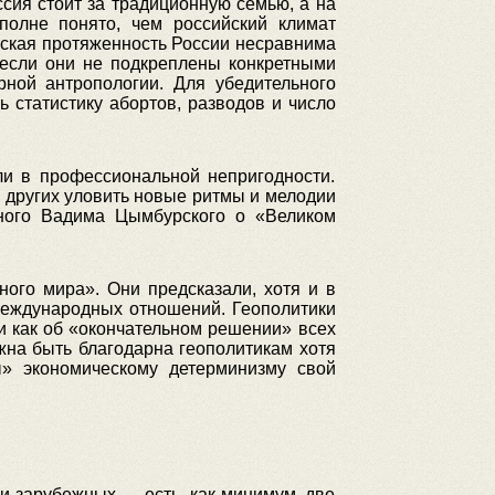
сия стоит за традиционную семью, а на
полне понято, чем российский климат
ческая протяженность России несравнима
 если они не подкреплены конкретными
рной антропологии. Для убедительного
 статистику абортов, разводов и число
ли в профессиональной непригодности.
 других уловить новые ритмы и мелодии
ного Вадима Цымбурского о «Великом
ого мира». Они предсказали, хотя и в
международных отношений. Геополитики
 как об «окончательном решении» всех
на быть благодарна геополитикам хотя
» экономическому детерминизму свой
и зарубежных — есть, как минимум, две