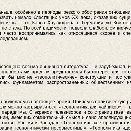
ньше, особенно в периоды резкого обострения отношени
азвать немало блестящих умов ХХ века, оказавших сущ
литиков — от Карла Хаусхофера в Германии до Збигне
 не стала. По всей видимости, подвела слабость эмпирич
ы часто воспринимались как относящиеся скорее к спе
следованиям.
освящена весьма обширная литература – и зарубежная, и
 оппонентами вряд ли представляли бы интерес для кого-
ли бы многие «геополитические» конструкции и постул
ились фундаментом распространенных общественных на
 наблюдаем в настоящее время. Причем в политическую ри
если можно так выразиться, «геополитика для чайников» — 
 парадигмы. С экранов телевизоров и со страниц газет в
аний, имеющих сомнительный смысл и явно апеллирующих к
й битвы России и Запада». «Геополитическое противосто
изации геополитически несовместимы». «Геополитика ид