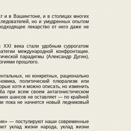
т и в Вашингтоне, и в столицах многих
следователей, но и умудренных опытом
подходящее лекарство от него даже не
ия XXI века стали удобным суррогатом
ратегии международной конфронтации.
ической парадигмы (Александр Дугин),
огиями прошлого.
нтальных, но конкретных, рационально
омика, политический плюрализм или
орые хотя и можно описать, но изменить
ьба при всем своем антагонистическом
аких шансов не оставляет — по крайней
или пока не начнется новый ледниковый
ские» — постулируют наши современные
яют уклад жизни народа, уклад жизни