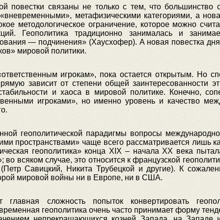
ой повестки связаны не только с тем, что большинство 
 «вневременными», метафизическими категориями, а новая
бокое методологическое ограничение, которое можно счи
укций. Геополитика традиционно занималась и заним
ования — подчинения» (Хаусхофер). А новая повестка дня
ков» мировой политики.
 «ответственным игрокам», пока остается открытым. Но 
прямую зависит от степени общей заинтересованности эт
табильности и хаоса в мировой политике. Конечно, соп
венными игроками», но именно уровень и качество меж
о.
енной геополитической парадигмы вопросы международно
ими пространствами» чаще всего рассматривается лишь ка
сическая геополитика» конца XIX – начала ХХ века пытал
 во всяком случае, это относится к французской геополит
 (Петр Савицкий, Никита Трубецкой и другие). К сожален
орой мировой войны ни в Европе, ни в США.
 главная сложность попыток конвертировать геопол
ременная геополитика очень часто принимает форму тенде
ачением непрекращающихся козней Запада, на Западе и