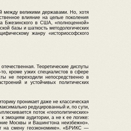
й между великими державами. Но, хотя
ественное влияние на целые поколения
ва Бжезинского в США, «полноценной»
еской базы и шаткость методологических
цифическому жанру «историософского
 отечественная. Теоретические диспуты
то, кроме узких специалистов в сфере
аты не переходили непосредственно в
строений и устойчивых политических
торику проникает даже не классическая
максимально редуцированный и, по сути,
ыплескивается поток «геополитических»
 эмоциям аудитории, а не к ее логике:
яние Москвы и Вашингтона неизбежно».
ет на смену геоэкономике». «БРИКС —