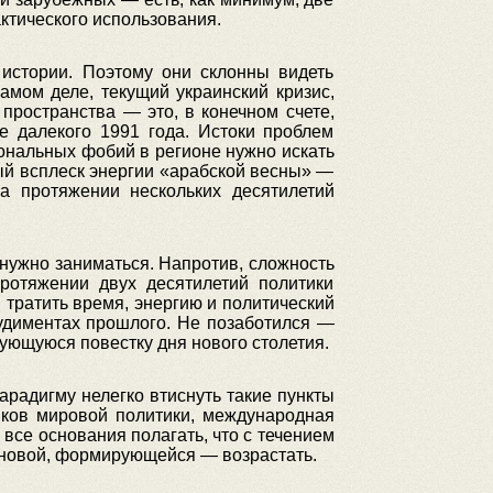
ктического использования.
 истории. Поэтому они склонны видеть
амом деле, текущий украинский кризис,
пространства — это, в конечном счете,
 далекого 1991 года. Истоки проблем
ональных фобий в регионе нужно искать
ный всплеск энергии «арабской весны» —
на протяжении нескольких десятилетий
 нужно заниматься. Напротив, сложность
ротяжении двух десятилетий политики
 тратить время, энергию и политический
рудиментах прошлого. Не позаботился —
ующуюся повестку дня нового столетия.
арадигму нелегко втиснуть такие пункты
иков мировой политики, международная
все основания полагать, что с течением
е новой, формирующейся — возрастать.