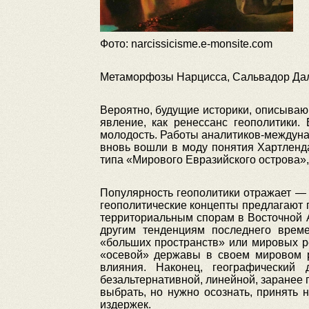
Фото: narcissicisme.e-monsite.com
Метаморфозы Нарцисса, Сальвадор Дал
Вероятно, будущие историки, описываю
явление, как ренессанс геополитики.
молодость. Работы аналитиков-междуна
вновь вошли в моду понятия Хартленд
типа «Мирового Евразийского острова»,
Популярность геополитики отражает —
геополитические концепты предлагают
территориальным спорам в Восточной 
другим тенденциям последнего време
«больших пространств» или мировых р
«осевой» державы в своем мировом р
влияния. Наконец, географический
безальтернативной, линейной, заранее 
выбрать, но нужно осознать, принять 
издержек.