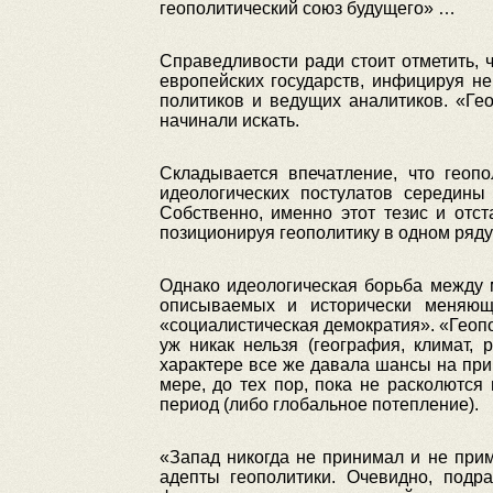
геополитический союз будущего» …
Справедливости ради стоит отметить, 
европейских государств, инфицируя н
политиков и ведущих аналитиков. «Ге
начинали искать.
Складывается впечатление, что геопо
идеологических постулатов середины
Собственно, именно этот тезис и отс
позиционируя геополитику в одном ряд
Однако идеологическая борьба между 
описываемых и исторически меняющ
«социалистическая демократия». «Геопо
уж никак нельзя (география, климат,
характере все же давала шансы на при
мере, до тех пор, пока не расколются
период (либо глобальное потепление).
«Запад никогда не принимал и не при
адепты геополитики. Очевидно, подр