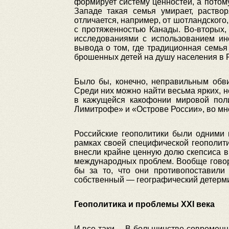
формирует систему ценностей, а потом
Западе такая семья умирает, раство
отличается, например, от шотландского
с протяженностью Канады. Во-вторых,
исследованиями с использованием инс
вывода о том, где традиционная семья
брошенных детей на душу населения в Р
Было бы, конечно, неправильным обви
Среди них можно найти весьма ярких, 
в кажущейся какофонии мировой пол
Лимитрофе» и «Острове России», во мн
Российские геополитики были одними 
рамках своей специфической геополит
внесли крайне ценную долю скепсиса 
международных проблем. Вообще говор
бы за то, что они противопоставил
собственный — географический детерм
Геополитика и проблемы XXI века
И все-таки… В большинстве современны