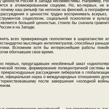
у ценности России и Запада несовместимы. Например, Рос
рятся в атомизированном социуме. Но, во-первых, не в
, почему наш рельеф так непохож на финский, а географи
 рассуждения о ценностях трудно воспринимать всерьез,
трументов социологии, социальной психологии и культу
 является большей ценностью, стоило бы сначала сравнить
оссии и на Западе.
нять всех приверженцев геополитики в шарлатанстве и
нестандартно мыслящих интеллектуалов, способных раньше
итики. Вспомним хотя бы интереснейшие работы покой
огом обогнавшие свое время.
из первых, предугадавших неизбежный закат «однополярн
ической логики, формирование полицентричной системы 
в прекраснодушные рассуждения либералов о глобализации
я, официальная наука о международных отношениях долж
и торжествовавшему после завершения «холодной войны
инизм.
х геополитических конструкций — как отечественных, так 