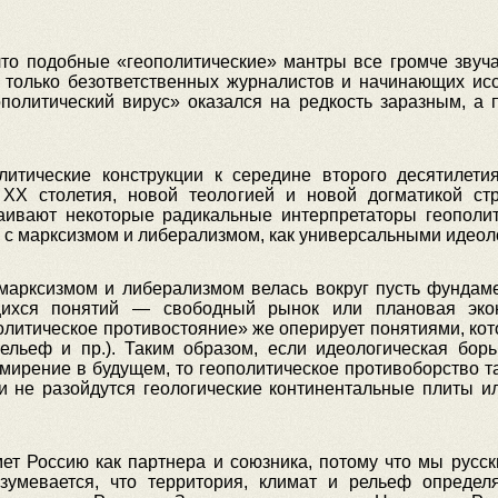
что подобные «геополитические» мантры все громче звуча
е только безответственных журналистов и начинающих ис
ополитический вирус» оказался на редкость заразным, а 
литические конструкции к середине второго десятилет
 ХХ столетия, новой теологией и новой догматикой ст
таивают некоторые радикальные интерпретаторы геополит
у с марксизмом и либерализмом, как универсальными идеол
марксизмом и либерализмом велась вокруг пусть фундаме
ихся понятий — свободный рынок или плановая экон
литическое противостояние» же оперирует понятиями, кот
 рельеф и пр.). Таким образом, если идеологическая бор
мирение в будущем, то геополитическое противоборство т
 и не разойдутся геологические континентальные плиты 
мет Россию как партнера и союзника, потому что мы рус
азумевается, что территория, климат и рельеф определ