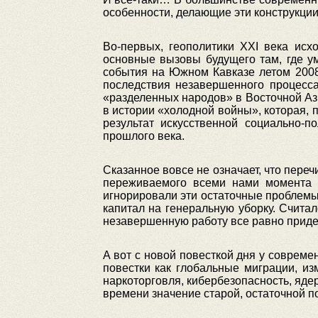
особенности, делающие эти конструкци
Во-первых, геополитики XXI века исх
основные вызовы будущего там, где ум
события на Южном Кавказе летом 2008 
последствия незавершенного процесс
«разделенных народов» в Восточной Аз
в истории «холодной войны», которая, 
результат искусственной социально-п
прошлого века.
Сказанное вовсе не означает, что пере
переживаемого всеми нами момента в
игнорировали эти остаточные проблемы,
капитал на генеральную уборку. Счита
незавершенную работу все равно приде
А вот с новой повесткой дня у совреме
повестки как глобальные миграции, и
наркоторговля, кибербезопасность, яде
времени значение старой, остаточной п