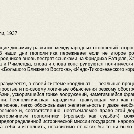
и, 1937
щие динамику развития международных отношений второго 
 В наши дни геополитика переживает если не второе ро
родников вновь пестрят ссылками на Фридриха Ратцеля, 
а и Римленда, снова и снова конструируются политическ
 «Большого Ближнего Востока», «Индо-Тихоокеанского кори
 разумеется, в своей системе координат — реальные про
 простые и по-своему логичные объяснения резкому обост
Азии, ускорившейся гонке вооружений, наметившейся фра
ни. Геополитическая парадигма, трактующая мир как н
егионов, легко обосновывает желательность и даже необх
егионе и, соответственно, неотъемлемое право этой д
 детерминизм геополитики («рельеф как судьба») м
предопределенной исторической миссии государств, народов
на себя и исполнить, независимо от каких бы то ни был