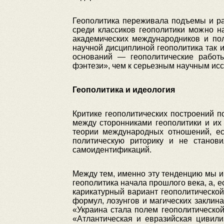
Геополитика переживала подъемы и ра
среди классиков геополитики можно н
академических международников и по
научной дисциплиной геополитика так и
оснований — геополитические работ
фэнтези», чем к серьезным научным ис
Геополитика и идеология
Критике геополитических построений п
между сторонниками геополитики и их
теории международных отношений, ес
политическую риторику и не станов
самоидентификаций.
Между тем, именно эту тенденцию мы и
геополитика начала прошлого века, а, 
карикатурный вариант геополитической
формул, лозунгов и магических заклин
«Украина стала полем геополитическо
«Атлантическая и евразийская цивил