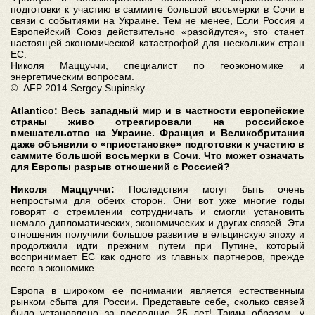
подготовки к участию в саммите большой восьмерки в Сочи в
связи с событиями на Украине. Тем не менее, Если Россия и
Европейский Союз действительно «разойдутся», это станет
настоящей экономической катастрофой для нескольких стран
ЕС.
Николя Маццуччи, специалист по геоэкономике и
энергетическим вопросам.
© AFP 2014 Sergey Supinsky
Atlantico: Весь западный мир и в частности европейские
страны живо отреагировали на российское
вмешательство на Украине. Франция и Великобритания
даже объявили о «приостановке» подготовки к участию в
саммите большой восьмерки в Сочи. Что может означать
для Европы разрыв отношений с Россией?
Николя Маццуччи:
Последствия могут быть очень
непростыми для обеих сторон. Они вот уже многие годы
говорят о стремлении сотрудничать и смогли установить
немало дипломатических, экономических и других связей. Эти
отношения получили большое развитие в ельцинскую эпоху и
продолжили идти прежним путем при Путине, который
воспринимает ЕС как одного из главных партнеров, прежде
всего в экономике.
Европа в широком ее понимании является естественным
рынком сбыта для России. Представьте себе, сколько связей
было установлено за последние 25 лет! Таким образом, у