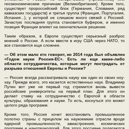
геоэкономическим причинам (Великобритания). Кроме того,
существует пророссийский блок (Германия, Словакия, ряд
кавказских государств) и третья группа (Франция, Португалия,
Испания...), у которой не слишком много связей с Россией.
Зачастую последняя группа становится буфером, и именно
позиция Франции влияет на окончательное решение.
Таким образом, в Европе существует серьезный разброс
мнений о России. А если ввести в игру США через НАТО, то
все становится еще сложнее.
— Об этом мало кто говорит, но 2014 года был объявлен
«Годом науки Россия-ЕС». Есть ли еще какие-либо
области сотрудничества, которые могут пострадать от
разрыва отношений Европы и России?
— Россия всегда рассматривала науку как один из своих ноу-
хау. Прежде всего, это касается естественных наук. Владимир
Путин вот уже не первый год стремится вновь вывести
российские университеты на первый план. Для этого он
делает ставку на сотрудничество с Европой в области
культуры, образования и науки. То есть, коснуться это может
целого ряда программ.
Кроме того, Россия хочет восстановить промышленное
полотно страны с прицелом на наукоемкие отрасли вроде
ядерной промышленности, авиастроения, космических
программ и нанотехнологий. Для этого россияне полагаются