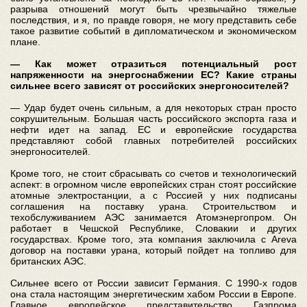
разрыва отношений могут быть чрезвычайно тяжелые
последствия, и я, по правде говоря, не могу представить себе
такое развитие событий в дипломатическом и экономическом
плане.
— Как может отразиться потенциальный рост
напряженности на энергоснабжении ЕС? Какие страны
сильнее всего зависят от российских энергоносителей?
— Удар будет очень сильным, а для некоторых стран просто
сокрушительным. Большая часть российского экспорта газа и
нефти идет на запад. ЕС и европейские государства
представляют собой главных потребителей российских
энергоносителей.
Кроме того, не стоит сбрасывать со счетов и технологический
аспект: в огромном числе европейских стран стоят российские
атомные электростанции, а с Россией у них подписаны
соглашения на поставку урана. Строительством и
техобслуживанием АЭС занимается Атомэнергопром. Он
работает в Чешской Республике, Словакии и других
государствах. Кроме того, эта компания заключила с Areva
договор на поставки урана, который пойдет на топливо для
британских АЭС.
Сильнее всего от России зависит Германия. С 1990-х годов
она стала настоящим энергетическим хабом России в Европе.
Главное европейское представительство Газпрома