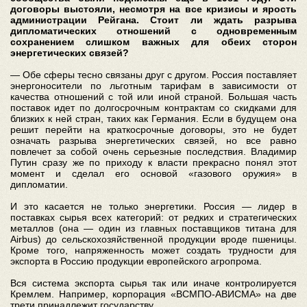
договоры выстояли, несмотря на все кризисы и ярость
администрации Рейгана. Стоит ли ждать разрыва
дипломатических отношений с одновременным
сохранением слишком важных для обеих сторон
энергетических связей?
— Обе сферы тесно связаны друг с другом. Россия поставляет
энергоносители по льготным тарифам в зависимости от
качества отношений с той или иной страной. Большая часть
поставок идет по долгосрочным контрактам со скидками для
близких к ней стран, таких как Германия. Если в будущем она
решит перейти на краткосрочные договоры, это не будет
означать разрыва энергетических связей, но все равно
повлечет за собой очень серьезные последствия. Владимир
Путин сразу же по приходу к власти прекрасно понял этот
момент и сделал его основой «газового оружия» в
дипломатии.
И это касается не только энергетики. Россия — лидер в
поставках сырья всех категорий: от редких и стратегических
металлов (она — один из главных поставщиков титана для
Airbus) до сельскохозяйственной продукции вроде пшеницы.
Кроме того, напряженность может создать трудности для
экспорта в Россию продукции европейского агропрома.
Вся система экспорта сырья так или иначе контролируется
Кремлем. Например, корпорация «ВСМПО-АВИСМА» на две
трети принадлежит государству.