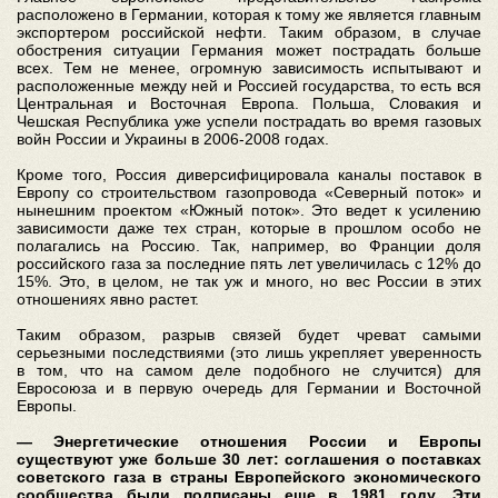
расположено в Германии, которая к тому же является главным
экспортером российской нефти. Таким образом, в случае
обострения ситуации Германия может пострадать больше
всех. Тем не менее, огромную зависимость испытывают и
расположенные между ней и Россией государства, то есть вся
Центральная и Восточная Европа. Польша, Словакия и
Чешская Республика уже успели пострадать во время газовых
войн России и Украины в 2006-2008 годах.
Кроме того, Россия диверсифицировала каналы поставок в
Европу со строительством газопровода «Северный поток» и
нынешним проектом «Южный поток». Это ведет к усилению
зависимости даже тех стран, которые в прошлом особо не
полагались на Россию. Так, например, во Франции доля
российского газа за последние пять лет увеличилась с 12% до
15%. Это, в целом, не так уж и много, но вес России в этих
отношениях явно растет.
Таким образом, разрыв связей будет чреват самыми
серьезными последствиями (это лишь укрепляет уверенность
в том, что на самом деле подобного не случится) для
Евросоюза и в первую очередь для Германии и Восточной
Европы.
— Энергетические отношения России и Европы
существуют уже больше 30 лет: соглашения о поставках
советского газа в страны Европейского экономического
сообщества были подписаны еще в 1981 году. Эти