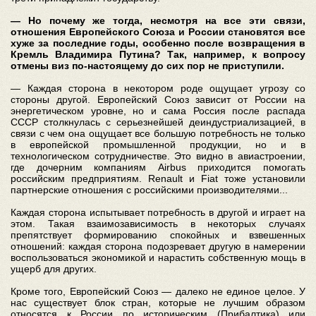
— Но почему же тогда, несмотря на все эти связи,
отношения Европейского Союза и России становятся все
хуже за последние годы, особенно после возвращения в
Кремль Владимира Путина? Так, например, к вопросу
отмены виз по-настоящему до сих пор не приступили.
— Каждая сторона в некотором роде ощущает угрозу со
стороны другой. Европейский Союз зависит от России на
энергетическом уровне, но и сама Россия после распада
СССР столкнулась с серьезнейшей деиндустриализацией, в
связи с чем она ощущает все большую потребность не только
в европейской промышленной продукции, но и в
технологическом сотрудничестве. Это видно в авиастроении,
где дочерним компаниям Airbus приходится помогать
российским предприятиям. Renault и Fiat тоже установили
партнерские отношения с российскими производителями...
Каждая сторона испытывает потребность в другой и играет на
этом. Такая взаимозависимость в некоторых случаях
препятствует формированию спокойных и взвешенных
отношений: каждая сторона подозревает другую в намерении
воспользоваться экономикой и нарастить собственную мощь в
ущерб для других.
Кроме того, Европейский Союз — далеко не единое целое. У
нас существует блок стран, которые не лучшим образом
относятся к России по историческим (Прибалтика) или