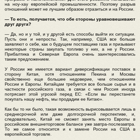
на ноу-хау европейской промышленности. Поэтому разрыв
отношений может не лучшим образом отразиться и на России.
— То есть, получается, что обе стороны уравновешивают
друг друга?
— Да, но и у той, и у другой есть способы выйти их ситуации.
Пусть они и непросты. Так, например, США все больше
заявляют о себе, как о будущем поставщике газа и призывают
некоторые страны закупать топливо у них, а не у России.
Прибалтика и Северная Европа очень заинтересовались
таким предложением.
У России же имеется вариант диверсификации поставок в
сторону Китая, хотя отношениям Пекина и Москвы
свойственно еще большее недоверие, чем отношениям
России и Европы. Китайцам требуется все больше сырья и в
частности российского газа, в связи с чем Россия иногда
потрясает этой угрозой перед ЕС: «Если вы перестанете
покупать нашу нефть, мы продадим ее Китаю».
Как бы то ни было, такая возможность вырисовывается лишь в
среднесрочной или даже долгосрочной перспективе, и,
следовательно, Китай не сможет занять место Европы в
российском внешнеторговом балансе уже завтра-послезавтра.
То же самое относится и к замене России на США в
европейской торговле.