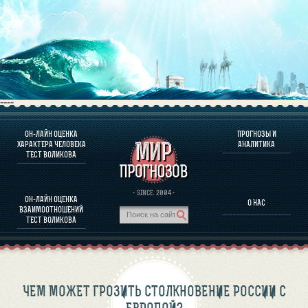
----
ОН-ЛАЙН ОЦЕНКА
ПРОГНОЗЫ И
О ПРОГРАММЕ
ХАРАКТЕРА ЧЕЛОВЕКА
АНАЛИТИКА
ТЕСТ ВОЛИКОВА
ОЦЕНКА ХАРАКТЕРA ЧЕЛОВЕКА
ОЦЕНКА ХАРАКТЕРА ВЫДАЮЩИХСЯ ЛИЧНОСТЕЙ
О ПРОГРАММЕ
· SINCE. 2004 ·
ОН-ЛАЙН ОЦЕНКА
О НАС
ТЕСТ НА СОВМЕСТИМОСТЬ ВОЛИКОВА
ВЗАИМООТНОШЕНИЙ
ПРОГНОЗЫ И АНАЛИТИКА
ТЕСТ ВОЛИКОВА
ЧЕМ МОЖЕТ ГРОЗИТЬ СТОЛКНОВЕНИЕ РОССИИ С