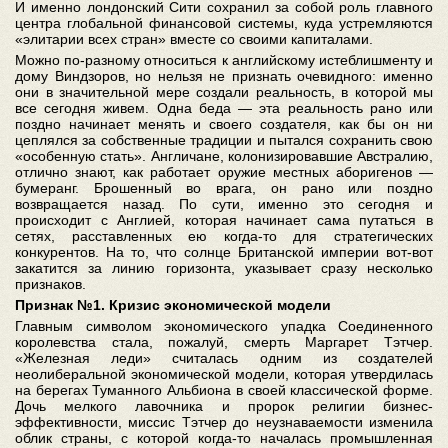
И именно лондонский Сити сохранил за собой роль главного
центра глобальной финансовой системы, куда устремляются
«элитарии всех стран» вместе со своими капиталами.
Можно по-разному относиться к английскому истеблишменту и
дому Виндзоров, но нельзя не признать очевидного: именно
они в значительной мере создали реальность, в которой мы
все сегодня живем. Одна беда — эта реальность рано или
поздно начинает менять и своего создателя, как бы он ни
цеплялся за собственные традиции и пытался сохранить свою
«особенную стать». Англичане, колонизировавшие Австралию,
отлично знают, как работает оружие местных аборигенов —
бумеранг. Брошенный во врага, он рано или поздно
возвращается назад. По сути, именно это сегодня и
происходит с Англией, которая начинает сама путаться в
сетях, расставленных ею когда-то для стратегических
конкурентов. На то, что солнце Британской империи вот-вот
закатится за линию горизонта, указывает сразу несколько
признаков.
Признак №1. Кризис экономической модели
Главным символом экономического упадка Соединенного
королевства стала, пожалуй, смерть Маргарет Тэтчер.
«Железная леди» считалась одним из создателей
неолиберальной экономической модели, которая утвердилась
на берегах Туманного Альбиона в своей классической форме.
Дочь мелкого лавочника и пророк религии бизнес-
эффективности, миссис Тэтчер до неузнаваемости изменила
облик страны, с которой когда-то началась промышленная