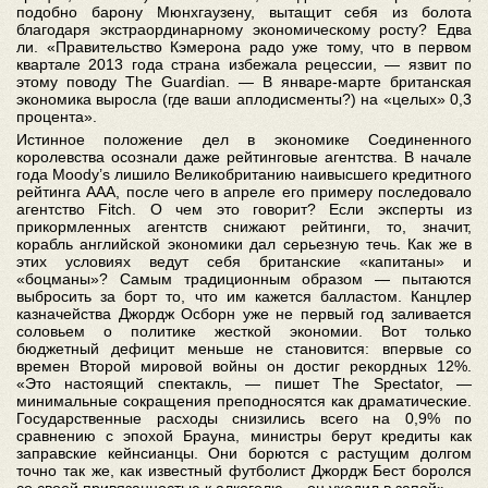
подобно барону Мюнхгаузену, вытащит себя из болота
благодаря экстраординарному экономическому росту? Едва
ли. «Правительство Кэмерона радо уже тому, что в первом
квартале 2013 года страна избежала рецессии, — язвит по
этому поводу The Guardian. — В январе-марте британская
экономика выросла (где ваши аплодисменты?) на «целых» 0,3
процента».
Истинное положение дел в экономике Соединенного
королевства осознали даже рейтинговые агентства. В начале
года Moody’s лишило Великобританию наивысшего кредитного
рейтинга ААА, после чего в апреле его примеру последовало
агентство Fitch. О чем это говорит? Если эксперты из
прикормленных агентств снижают рейтинги, то, значит,
корабль английской экономики дал серьезную течь. Как же в
этих условиях ведут себя британские «капитаны» и
«боцманы»? Самым традиционным образом — пытаются
выбросить за борт то, что им кажется балластом. Канцлер
казначейства Джордж Осборн уже не первый год заливается
соловьем о политике жесткой экономии. Вот только
бюджетный дефицит меньше не становится: впервые со
времен Второй мировой войны он достиг рекордных 12%.
«Это настоящий спектакль, — пишет The Spectator, —
минимальные сокращения преподносятся как драматические.
Государственные расходы снизились всего на 0,9% по
сравнению с эпохой Брауна, министры берут кредиты как
заправские кейнсианцы. Они борются с растущим долгом
точно так же, как известный футболист Джордж Бест боролся