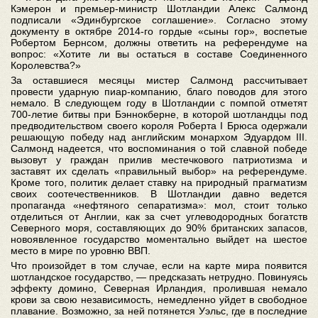
Кэмерон и премьер-министр Шотландии Алекс Салмонд
подписали «Эдинбургское соглашение». Согласно этому
документу в октябре 2014-го гордые «сыны гор», воспетые
Робертом Бернсом, должны ответить на референдуме на
вопрос: «Хотите ли вы остаться в составе Соединенного
Королевства?»
За оставшиеся месяцы мистер Салмонд рассчитывает
провести ударную пиар-компанию, благо поводов для этого
немало. В следующем году в Шотландии с помпой отметят
700-летие битвы при Бэннокберне, в которой шотландцы под
предводительством своего короля Роберта I Брюса одержали
решающую победу над английским монархом Эдуардом III.
Салмонд надеется, что воспоминания о той славной победе
вызовут у граждан прилив местечкового патриотизма и
заставят их сделать «правильный выбор» на референдуме.
Кроме того, политик делает ставку на природный прагматизм
своих соотечественников. В Шотландии давно ведется
пропаганда «нефтяного сепаратизма»: мол, стоит только
отделиться от Англии, как за счет углеводородных богатств
Северного моря, составляющих до 90% британских запасов,
новоявленное государство моментально выйдет на шестое
место в мире по уровню ВВП.
Что произойдет в том случае, если на карте мира появится
шотландское государство, — предсказать нетрудно. Повинуясь
эффекту домино, Северная Ирландия, пролившая немало
крови за свою независимость, немедленно уйдет в свободное
плавание. Возможно, за ней потянется Уэльс, где в последние