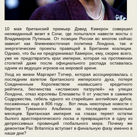
10 мая британский премьер Дэвид Кэмерон совершил
неожиданный визит в Сочи, где попытался навести мосты с
Владимиром Путиным. От позиции России во многом сейчас
зависит как ближневосточная политика Лондона, так и
энергетические проекты правящей в Британии коалиции.
Однако, что бы ни предпринимал Камерон, ему, скорее всего,
уже не предотвратить крах империи, которая на протяжении
столетий даже после официального распада оставалась
одним из ведущих игроков на мировой арене.
Уход из жизни Маргарет Тэтчер, которая ассоциировалась с
последним взлетом британского имперского духа, потеря
Соединенным Королевством наивысшего кредитного
рейтинга, бесчинства «исламских патрулей» на улицах
Лондона, отказ королевы Елизаветы II от участия в саммите
Содружества, гибель одного из старейших английских дубов,
посаженных еще в 806 году… Вот лишь некоторые новости с
берегов Туманного Альбиона за последние несколько
месяцев. Британская империя на глазах теряет остатки
былого аристократического лоска и превращается в одну из
депрессивных провинций глобального мира. Почему же
демонтаж Pax Britannica вступает в финальную фазу именно в
наши дни?