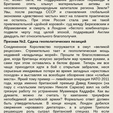
Британию опять хлынут материальные активы из
неосвоенного международным капиталом региона Земли?
Увы, после распада СССР и становления глобальной
экономики «девственно чистых» мест на планете практически
не осталось. При этом Россия стала уже не такой
привлекательной «дойной коровой»: суд между Березовским и
Абрамовичем и смерть в Лондоне «беглого комбинатора»
подвели черту под целой эпохой, подарившей Англии
двадцать лет относительного благополучия.
Признак №2. Сдача геополитических позиций
Соединенное Королевство погружается в омут «великой
рецессии». Стремительно тает и геополитическая мощь
недавней «владычицы морей». Прошли те благословенные
дни, когда британцы искусно загребали жар чужими руками, а
сами при этом оставались в белом фраке. Теперь им все
чаще приходится идти в бой с открытым забралом, неся
серьезные имиджевые потери во время западных «крестовых
походов» и выставляя на всеобщее обозрение свои «слабые
места». Яркий тому пример — ливийская операция НАТО 2011
года, когда именно британский премьер Дэвид Кэмерон (на
пару с «галльским петухом» Николя Саркози) взял на себя
грязную работу по устранению Муаммара Каддафи. Как вы
думаете, можно ли считать ту кампанию триумфом
непобедимой английской армии? Формально ответ должен
быть утвердительным. В конце концов, Лондон добился
свержения «кровавого диктатора», а в штурме Триполи
решающую роль сыграл британский спецназ. Но если