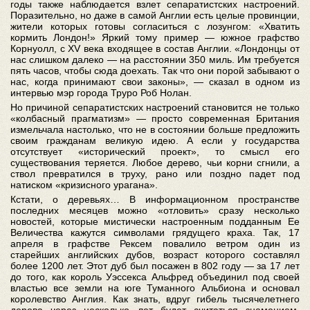
годы также наблюдается взлет сепаратистских настроений.
Поразительно, но даже в самой Англии есть целые провинции,
жители которых готовы согласиться с лозунгом: «Хватить
кормить Лондон!» Яркий тому пример — южное графство
Корнуолл, с XV века входящее в состав Англии. «Лондонцы от
нас слишком далеко — на расстоянии 350 миль. Им требуется
пять часов, чтобы сюда доехать. Так что они порой забывают о
нас, когда принимают свои законы», — сказал в одном из
интервью мэр города Труро Роб Нолан.
Но причиной сепаратистских настроений становится не только
«колбасный прагматизм» — просто современная Британия
измельчала настолько, что не в состоянии больше предложить
своим гражданам великую идею. А если у государства
отсутствует «исторический проект», то смысл его
существования теряется. Любое дерево, чьи корни сгнили, а
ствол превратился в труху, рано или поздно падет под
натиском «кризисного урагана».
Кстати, о деревьях… В информационном пространстве
последних месяцев можно «отловить» сразу несколько
новостей, которые мистически настроенным подданным Ее
Величества кажутся символами грядущего краха. Так, 17
апреля в графстве Рексем повалило ветром один из
старейших английских дубов, возраст которого составлял
более 1200 лет. Этот дуб был посажен в 802 году — за 17 лет
до того, как король Уэссекса Альфред объединил под своей
властью все земли на юге Туманного Альбиона и основал
королевство Англия. Как знать, вдруг гибель тысячелетнего