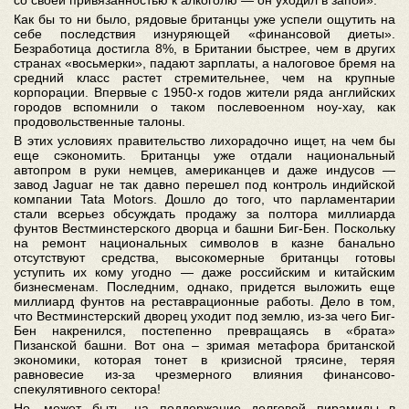
со своей привязанностью к алкоголю — он уходил в запой».
Как бы то ни было, рядовые британцы уже успели ощутить на
себе последствия изнуряющей «финансовой диеты».
Безработица достигла 8%, в Британии быстрее, чем в других
странах «восьмерки», падают зарплаты, а налоговое бремя на
средний класс растет стремительнее, чем на крупные
корпорации. Впервые с 1950-х годов жители ряда английских
городов вспомнили о таком послевоенном ноу-хау, как
продовольственные талоны.
В этих условиях правительство лихорадочно ищет, на чем бы
еще сэкономить. Британцы уже отдали национальный
автопром в руки немцев, американцев и даже индусов —
завод Jaguar не так давно перешел под контроль индийской
компании Tata Motors. Дошло до того, что парламентарии
стали всерьез обсуждать продажу за полтора миллиарда
фунтов Вестминстерского дворца и башни Биг-Бен. Поскольку
на ремонт национальных символов в казне банально
отсутствуют средства, высокомерные британцы готовы
уступить их кому угодно — даже российским и китайским
бизнесменам. Последним, однако, придется выложить еще
миллиард фунтов на реставрационные работы. Дело в том,
что Вестминстерский дворец уходит под землю, из-за чего Биг-
Бен накренился, постепенно превращаясь в «брата»
Пизанской башни. Вот она – зримая метафора британской
экономики, которая тонет в кризисной трясине, теряя
равновесие из-за чрезмерного влияния финансово-
спекулятивного сектора!
Но, может быть, на поддержание долговой пирамиды в