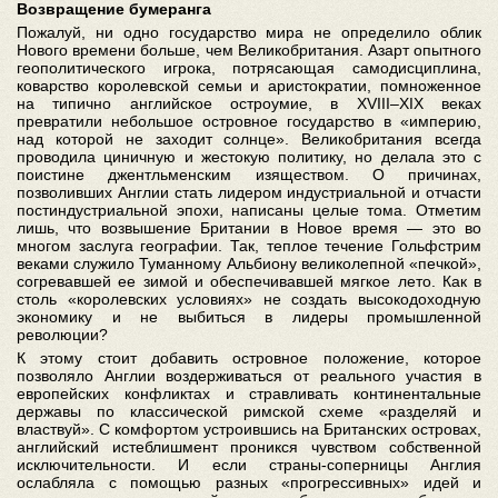
Возвращение бумеранга
Пожалуй, ни одно государство мира не определило облик
Нового времени больше, чем Великобритания. Азарт опытного
геополитического игрока, потрясающая самодисциплина,
коварство королевской семьи и аристократии, помноженное
на типично английское остроумие, в XVIII–XIX веках
превратили небольшое островное государство в «империю,
над которой не заходит солнце». Великобритания всегда
проводила циничную и жестокую политику, но делала это с
поистине джентльменским изяществом. О причинах,
позволивших Англии стать лидером индустриальной и отчасти
постиндустриальной эпохи, написаны целые тома. Отметим
лишь, что возвышение Британии в Новое время — это во
многом заслуга географии. Так, теплое течение Гольфстрим
веками служило Туманному Альбиону великолепной «печкой»,
согревавшей ее зимой и обеспечивавшей мягкое лето. Как в
столь «королевских условиях» не создать высокодоходную
экономику и не выбиться в лидеры промышленной
революции?
К этому стоит добавить островное положение, которое
позволяло Англии воздерживаться от реального участия в
европейских конфликтах и стравливать континентальные
державы по классической римской схеме «разделяй и
властвуй». С комфортом устроившись на Британских островах,
английский истеблишмент проникся чувством собственной
исключительности. И если страны-соперницы Англия
ослабляла с помощью разных «прогрессивных» идей и