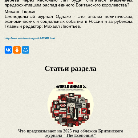
дерева через несколько лет будет считаться знамением,
предвосхитившим распад единого Британского королевства?
Михаил Тюркин
Еженедельный журнал Однако - это анализ политических,
экономических и социальных событий в России и за рубежом.
Главный редактор: Михаил Леонтьев.
http://www.voltairenet.org/article179472.html
Статьи раздела
Что предсказывает на 2025 год обложка Британского
журнала "The Economist"