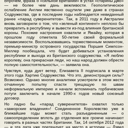
Впрочем, фраза о «сильной Британии» в устах «старины Джо»
— не более чем дань вежливости. Геополитическое
ослабление Англии явственно ощутили уже даже в странах
Содружества, где в последние годы наблюдается невиданный
ранее «парад суверенитетов». Так, в 2011 году в Австралии
вновь заговорили о том, что «зеленый континент» неплохо бы
превратить в республику и вывести из-под влияния британской
короны. Похожие настроения охватили и Ямайку, которая в
прошлом году отметила 50-летие своей формальной
независимости. Воспользовавшись торжественным моментом,
премьер-министр островного государства Поршия Симпсон-
Миллер пообещала, что будет добиваться установления
республики и выхода из Британского содружества. «Я люблю
королеву, она прекрасная леди, но наш народ должен обрести
полную самостоятельность», — заявила она.
Чувствуя, куда дует ветер, Елизавета II подписала в марте
этого года Хартию Содружества. Что это, демонстрация силы?
Возможно. Однако многие аналитики усмотрели в этом жесте
отчаянную попытку спасти трещащую по швам
неформальную империю и начали вспоминать горбачевские
потуги заключить в начале 1990-х годов новый союзный
договор.
Но ладно бы «парад суверенитетов» охватил только
«заморские владения»! Соединенное Королевство уже в
ближайшие годы может стать разъединенным — о
самоопределении вплоть до отделения все громче начинают
говорить в разных частях Британии. Так, 14 октября 2012 года
— и эта дата уже претендует на место в истории — Дэвид