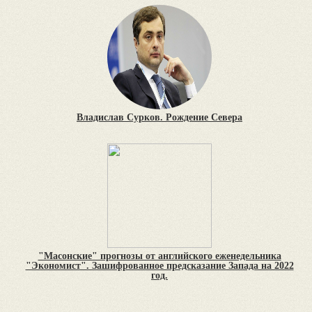
Владислав Сурков. Рождение Севера
"Масонские" прогнозы от английского еженедельника
"Экономист". Зашифрованное предсказание Запада на 2022
год.