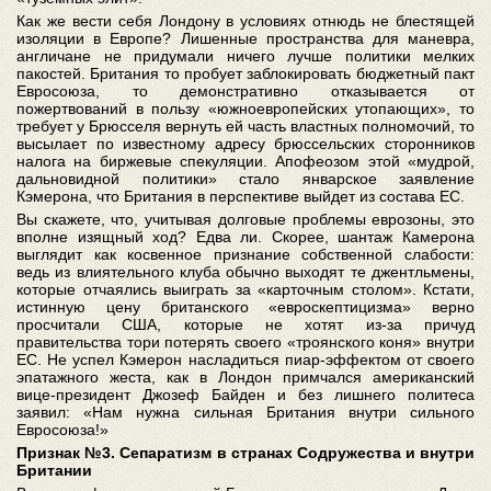
Как же вести себя Лондону в условиях отнюдь не блестящей
изоляции в Европе? Лишенные пространства для маневра,
англичане не придумали ничего лучше политики мелких
пакостей. Британия то пробует заблокировать бюджетный пакт
Евросоюза, то демонстративно отказывается от
пожертвований в пользу «южноевропейских утопающих», то
требует у Брюсселя вернуть ей часть властных полномочий, то
высылает по известному адресу брюссельских сторонников
налога на биржевые спекуляции. Апофеозом этой «мудрой,
дальновидной политики» стало январское заявление
Кэмерона, что Британия в перспективе выйдет из состава ЕС.
Вы скажете, что, учитывая долговые проблемы еврозоны, это
вполне изящный ход? Едва ли. Скорее, шантаж Камерона
выглядит как косвенное признание собственной слабости:
ведь из влиятельного клуба обычно выходят те джентльмены,
которые отчаялись выиграть за «карточным столом». Кстати,
истинную цену британского «евроскептицизма» верно
просчитали США, которые не хотят из-за причуд
правительства тори потерять своего «троянского коня» внутри
ЕС. Не успел Кэмерон насладиться пиар-эффектом от своего
эпатажного жеста, как в Лондон примчался американский
вице-президент Джозеф Байден и без лишнего политеса
заявил: «Нам нужна сильная Британия внутри сильного
Евросоюза!»
Признак №3. Сепаратизм в странах Содружества и внутри
Британии