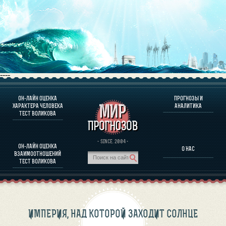
----
ОН-ЛАЙН ОЦЕНКА
ПРОГНОЗЫ И
О ПРОГРАММЕ
ХАРАКТЕРА ЧЕЛОВЕКА
АНАЛИТИКА
ТЕСТ ВОЛИКОВА
ОЦЕНКА ХАРАКТЕРA ЧЕЛОВЕКА
ОЦЕНКА ХАРАКТЕРА ВЫДАЮЩИХСЯ ЛИЧНОСТЕЙ
О ПРОГРАММЕ
· SINCE. 2004 ·
ОН-ЛАЙН ОЦЕНКА
О НАС
ТЕСТ НА СОВМЕСТИМОСТЬ ВОЛИКОВА
ВЗАИМООТНОШЕНИЙ
ПРОГНОЗЫ И АНАЛИТИКА
ТЕСТ ВОЛИКОВА
ИМПЕРИЯ, НАД КОТОРОЙ ЗАХОДИТ СОЛНЦЕ