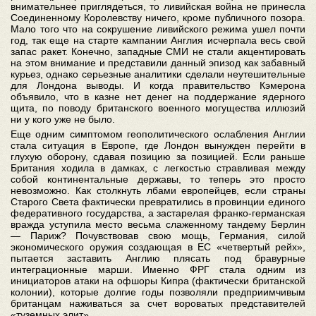
внимательнее приглядеться, то ливийская война не принесла
Соединенному Королевству ничего, кроме публичного позора.
Мало того что на сокрушение ливийского режима ушел почти
год, так еще на старте кампании Англия исчерпала весь свой
запас ракет. Конечно, западные СМИ не стали акцентировать
на этом внимание и представили данный эпизод как забавный
курьез, однако серьезные аналитики сделали неутешительные
для Лондона выводы. И когда правительство Кэмерона
объявило, что в казне нет денег на поддержание ядерного
щита, по поводу британского военного могущества иллюзий
ни у кого уже не было.
Еще одним симптомом геополитического ослабления Англии
стала ситуация в Европе, где Лондон вынужден перейти в
глухую оборону, сдавая позицию за позицией. Если раньше
Британия ходила в дамках, с легкостью стравливая между
собой континентальные державы, то теперь это просто
невозможно. Как столкнуть лбами европейцев, если страны
Старого Света фактически превратились в провинции единого
федеративного государства, а застарелая франко-германская
вражда уступила место весьма слаженному тандему Берлин
— Париж? Почувствовав свою мощь, Германия, силой
экономического оружия создающая в ЕС «четвертый рейх»,
пытается заставить Англию плясать под бравурные
интеграционные марши. Именно ФРГ стала одним из
инициаторов атаки на офшоры Кипра (фактически британской
колонии), которые долгие годы позволяли предприимчивым
британцам наживаться за счет вороватых представителей
«туземных элит».