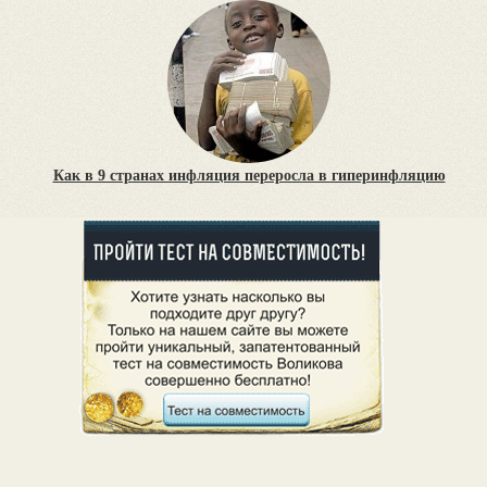
Как в 9 странах инфляция переросла в гиперинфляцию