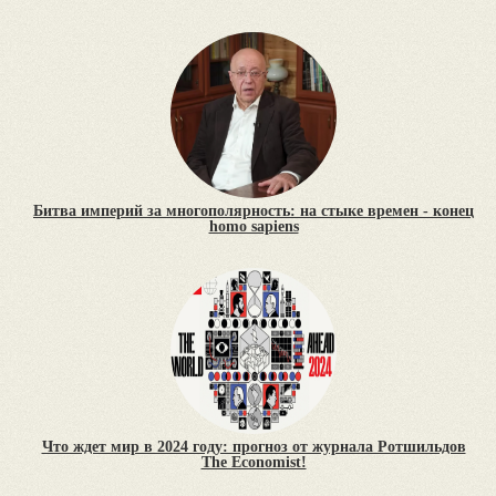
Битва империй за многополярность: на стыке времен - конец
homo sapiens
Что ждет мир в 2024 году: прогноз от журнала Ротшильдов
The Economist!