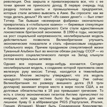
революция. Она закрыла и приватизировала все, что с ее
точки зрения не приносило доход. В первую очередь под
раздачу попали шахты и промышленные предприятия,
которые стали активно вывозить в Азию. Вы спросите: как же
тогда делать деньги? Из чего? «Из самих денег!» — был ответ
Тэтчер. Так бывшая «всемирная фабрика» окончательно
превратилась в «глобальное казино» — биржевые спекуляции
и банковские услуги лондонского Сити стали единственным
локомотивом британской экономики. В 1990-е годы, несмотря
на рост социальной напряженности, неолиберальная модель
действительно позволила Великобритании улучшить
экономические показатели и стать «финансовым сердцем»
глобального мира. Причем праздником спекулятивной жизни
Туманный Альбион был во многом обязан распаду СССР — из
разоренного социалистического лагеря на Запад хлынули
потоки материальных активов.
Однако все хорошее когда-нибудь кончается. Сегодня
неолиберальная модель, к созданию которой приложила свою
железную руку миссис Тэтчер, находится в тяжелейшем
кризисе. Многие эксперты утверждают, что эта модель
ненадолго переживет свою создательницу. Уже сейчас
Великобритания по размеру внешнего долга (9,8 трлн
долларов) занимает второе место в мире после США, а ее
долговые обязательства в 18 раз превышают греческие. То
есть к списку экономических гигантов Англию причисляют по
инерции, хотя куда честнее было бы выделить для нее
лишнюю букву G в аббревиатуре PIGS (Португалия, Италия,
Греция, Испания). Может быть, Соединенное Королевство,