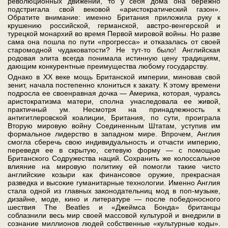
революционных движений, то у себя дома она бережно
подстригала свой вековой «аристократический газон».
Обратите внимание: именно Британия приложила руку к
крушению российской, германской, австро-венгерской и
турецкой монархий во время Первой мировой войны. Но разве
сама она пошла по пути «прогресса» и отказалась от своей
старомодной чудаковатости? Не тут-то было! Английская
родовая элита всегда понимала истинную цену традициям,
дающим конкурентные преимущества любому государству.
Однако в ХХ веке мощь Британской империи, миновав свой
зенит, начала постепенно клониться к закату. К этому времени
подросла ее своенравная дочка — Америка, которая, чураясь
аристократизма матери, сполна унаследовала ее живой,
практичный ум. Несмотря на принадлежность к
антигитлеровской коалиции, Британия, по сути, проиграла
Вторую мировую войну Соединенным Штатам, уступив им
формальное лидерство в западном мире. Впрочем, Англия
смогла сберечь свою индивидуальность и отчасти империю,
переведя ее в скрытую, сетевую форму — с помощью
Британского Содружества наций. Сохранить же колоссальное
влияние на мировую политику ей помогли такие чисто
английские козыри как финансовое оружие, прекрасная
разведка и высокие гуманитарные технологии. Именно Англия
стала одной из главных законодательниц мод в поп-музыке,
дизайне, моде, кино и литературе — после победоносного
шествия The Beatles и «Джеймса Бонда» британцы
соблазнили весь мир своей массовой культурой и внедрили в
сознание миллионов людей собственные «культурные коды».