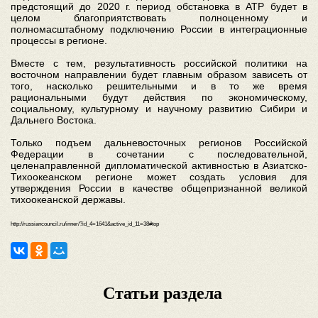
предстоящий до 2020 г. период обстановка в АТР будет в
целом благоприятствовать полноценному и
полномасштабному подключению России в интеграционные
процессы в регионе.
Вместе с тем, результативность российской политики на
восточном направлении будет главным образом зависеть от
того, насколько решительными и в то же время
рациональными будут действия по экономическому,
социальному, культурному и научному развитию Сибири и
Дальнего Востока.
Только подъем дальневосточных регионов Российской
Федерации в сочетании с последовательной,
целенаправленной дипломатической активностью в Азиатско-
Тихоокеанском регионе может создать условия для
утверждения России в качестве общепризнанной великой
тихоокеанской державы.
http://russiancouncil.ru/inner/?id_4=1641&active_id_11=38#top
Статьи раздела