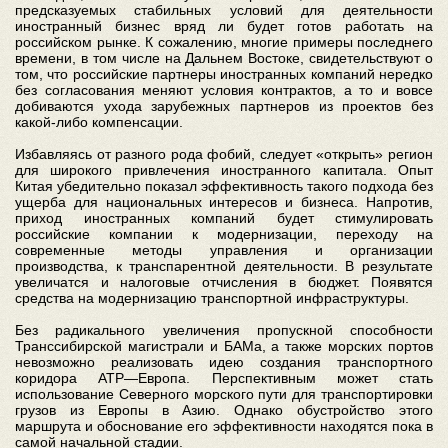
предсказуемых стабильных условий для деятельности
иностранный бизнес вряд ли будет готов работать на
российском рынке. К сожалению, многие примеры последнего
времени, в том числе на Дальнем Востоке, свидетельствуют о
том, что российские партнеры иностранных компаний нередко
без согласования меняют условия контрактов, а то и вовсе
добиваются ухода зарубежных партнеров из проектов без
какой-либо компенсации.
Избавляясь от разного рода фобий, следует «открыть» регион
для широкого привлечения иностранного капитала. Опыт
Китая убедительно показал эффективность такого подхода без
ущерба для национальных интересов и бизнеса. Напротив,
приход иностранных компаний будет стимулировать
российские компании к модернизации, переходу на
современные методы управления и организации
производства, к транспарентной деятельности. В результате
увеличатся и налоговые отчисления в бюджет. Появятся
средства на модернизацию транспортной инфраструктуры.
Без радикального увеличения пропускной способности
Транссибирской магистрали и БАМа, а также морских портов
невозможно реализовать идею создания транспортного
коридора АТР—Европа. Перспективным может стать
использование Северного морского пути для транспортировки
грузов из Европы в Азию. Однако обустройство этого
маршрута и обоснование его эффективности находятся пока в
самой начальной стадии.