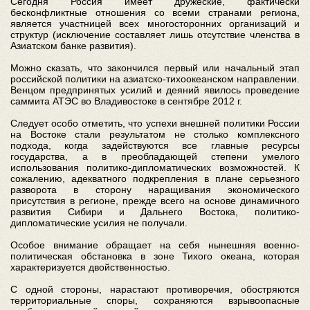
Сегодня Россия имеет дружеские, фактически
бесконфликтные отношения со всеми странами региона,
является участницей всех многосторонних организаций и
структур (исключение составляет лишь отсутствие членства в
Азиатском банке развития).
Можно сказать, что закончился первый или начальный этап
российской политики на азиатско-тихоокеанском направлении.
Венцом предпринятых усилий и деяний явилось проведение
саммита АТЭС во Владивостоке в сентябре 2012 г.
Следует особо отметить, что успехи внешней политики России
на Востоке стали результатом не столько комплексного
подхода, когда задействуются все главные ресурсы
государства, а в преобладающей степени умелого
использования политико-дипломатических возможностей. К
сожалению, адекватного подкрепления в плане серьезного
разворота в сторону наращивания экономического
присутствия в регионе, прежде всего на основе динамичного
развития Сибири и Дальнего Востока, политико-
дипломатические усилия не получали.
Особое внимание обращает на себя нынешняя военно-
политическая обстановка в зоне Тихого океана, которая
характеризуется двойственностью.
С одной стороны, нарастают противоречия, обостряются
территориальные споры, сохраняются взрывоопасные