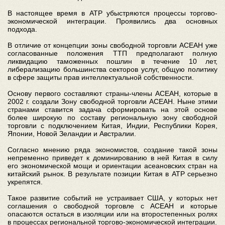
В настоящее время в АТР убыстряются процессы торгово-
экономической интеграции. Проявились два основных
подхода.
В отличие от концепции зоны свободной торговли АСЕАН уже
согласованные положения ТТП предполагают полную
ликвидацию таможенных пошлин в течение 10 лет,
либерализацию большинства секторов услуг, общую политику
в сфере защиты прав интеллектуальной собственности.
Основу первого составляют страны-члены АСЕАН, которые в
2002 г. создали Зону свободной торговли АСЕАН. Ныне этими
странами ставится задача сформировать на этой основе
более широкую по составу региональную зону свободной
торговли с подключением Китая, Индии, Республики Корея,
Японии, Новой Зеландии и Австралии.
Согласно мнению ряда экономистов, создание такой зоны
непременно приведет к доминированию в ней Китая в силу
его экономической мощи и ориентации асеановских стран на
китайский рынок. В результате позиции Китая в АТР серьезно
укрепятся.
Такое развитие событий не устраивает США, у которых нет
соглашения о свободной торговле с АСЕАН и которые
опасаются остаться в изоляции или на второстепенных ролях
в процессах региональной торгово-экономической интеграции.