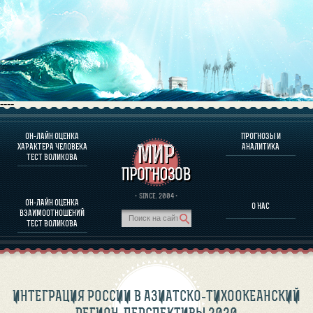
----
ОН-ЛАЙН ОЦЕНКА
ПРОГНОЗЫ И
О ПРОГРАММЕ
ХАРАКТЕРА ЧЕЛОВЕКА
АНАЛИТИКА
ТЕСТ ВОЛИКОВА
ОЦЕНКА ХАРАКТЕРA ЧЕЛОВЕКА
ОЦЕНКА ХАРАКТЕРА ВЫДАЮЩИХСЯ ЛИЧНОСТЕЙ
О ПРОГРАММЕ
· SINCE. 2004 ·
ОН-ЛАЙН ОЦЕНКА
О НАС
ТЕСТ НА СОВМЕСТИМОСТЬ ВОЛИКОВА
ВЗАИМООТНОШЕНИЙ
ПРОГНОЗЫ И АНАЛИТИКА
ТЕСТ ВОЛИКОВА
ИНТЕГРАЦИЯ РОССИИ В АЗИАТСКО-ТИХООКЕАНСКИЙ