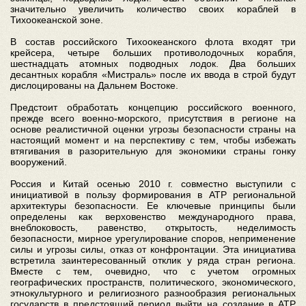
значительно увеличить количество своих кораблей в
Тихоокеанской зоне.
В состав российского Тихоокеанского флота входят три
крейсера, четыре больших противолодочных корабля,
шестнадцать атомных подводных лодок. Два больших
десантных корабля «Мистраль» после их ввода в строй будут
дислоцированы на Дальнем Востоке.
Предстоит обработать концепцию российского военного,
прежде всего военно-морского, присутствия в регионе на
основе реалистичной оценки угрозы безопасности страны на
настоящий момент и на перспективу с тем, чтобы избежать
втягивания в разорительную для экономики страны гонку
вооружений.
Россия и Китай осенью 2010 г. совместно выступили с
инициативой в пользу формирования в АТР региональной
архитектуры безопасности. Ее ключевые принципы были
определены как верховенство международного права,
внеблоковость, равенство, открытость, неделимость
безопасности, мирное урегулирование споров, неприменение
силы и угрозы силы, отказ от конфронтации. Эта инициатива
встретила заинтересованный отклик у ряда стран региона.
Вместе с тем, очевидно, что с учетом огромных
географических пространств, политического, экономического,
этнокультурного и религиозного разнообразия региональных
государств в предстоящий период выйти на создание в АТР