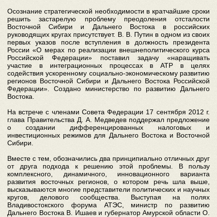
Осознание стратегической необходимости в кратчайшие сроки
решить застарелую проблему преодоления отсталости
Восточной Сибири и Дальнего Востока в российских
руководящих кругах присутствует. В. В. Путин в одном из своих
первых указов после вступления в должность президента
России «О мерах по реализации внешнеполитического курса
Российской Федерации» поставил задачу «наращивать
участие в интеграционных процессах в АТР в целях
содействия ускоренному социально-экономическому развитию
регионов Восточной Сибири и Дальнего Востока Российской
Федерации». Создано министерство по развитию Дальнего
Востока.
На встрече с членами Совета Федерации 17 сентября 2012 г.
глава Правительства Д. А. Медведев поддержал предложение
о создании дифференцированных налоговых и
инвестиционных режимов для Дальнего Востока и Восточной
Сибири.
Вместе с тем, обозначились два принципиально отличных друг
от друга подхода к решению этой проблемы. В пользу
комплексного, динамичного, инновационного варианта
развития восточных регионов, о котором речь шла выше,
высказываются многие представители политических и научных
кругов, делового сообщества. Выступая на полях
Владивостокского форума АТЭС, министр по развитию
Дальнего Востока В. Ишаев и губернатор Амурской области О.