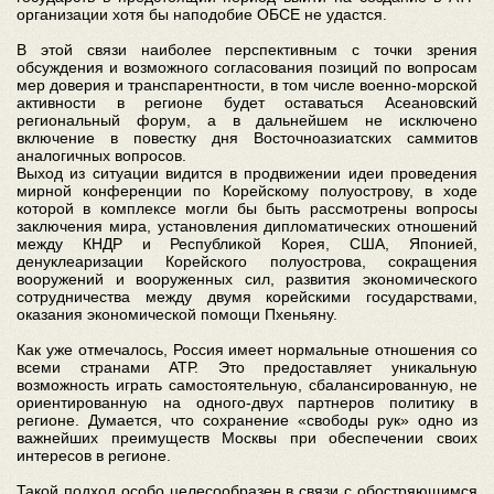
организации хотя бы наподобие ОБСЕ не удастся.
В этой связи наиболее перспективным с точки зрения
обсуждения и возможного согласования позиций по вопросам
мер доверия и транспарентности, в том числе военно-морской
активности в регионе будет оставаться Асеановский
региональный форум, а в дальнейшем не исключено
включение в повестку дня Восточноазиатских саммитов
аналогичных вопросов.
Выход из ситуации видится в продвижении идеи проведения
мирной конференции по Корейскому полуострову, в ходе
которой в комплексе могли бы быть рассмотрены вопросы
заключения мира, установления дипломатических отношений
между КНДР и Республикой Корея, США, Японией,
денуклеаризации Корейского полуострова, сокращения
вооружений и вооруженных сил, развития экономического
сотрудничества между двумя корейскими государствами,
оказания экономической помощи Пхеньяну.
Как уже отмечалось, Россия имеет нормальные отношения со
всеми странами АТР. Это предоставляет уникальную
возможность играть самостоятельную, сбалансированную, не
ориентированную на одного-двух партнеров политику в
регионе. Думается, что сохранение «свободы рук» одно из
важнейших преимуществ Москвы при обеспечении своих
интересов в регионе.
Такой подход особо целесообразен в связи с обостряющимся