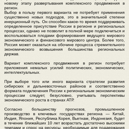
новому этапу развертывания комплексного продвижения в
регион.
Выбор в пользу первого варианта не потребует применения
существенно новых подходов, это в значительной степени
инерционный путь. Он способен какое-то время поддерживать
определенное присутствие России в регионе и региональных
процессах, однако не позволит в полной мере подключиться и
воспользоваться плодами формирования ведущего мирового
экономического и финансового мирового центра. Более того,
Россия может оказаться на обочине процесса стремительного
экономического возвышения большинства региональных
держав.
Вариант комплексного продвижения в регион потребует
приложения немалых усилий политических, экономических,
интеллектуальных.
При выборе того или иного варианта стратегии развития
сибирских и дальневосточных районов и соответственно
формата подключения России к региональным экономическим
процессам следует, безусловно, учитывать перспективы
экономического роста в странах АТР.
Согласно большинству прогнозов, промышленное
производство в ключевых государствах региона — Китай,
Индия, Япония, Республика Корея, Вьетнам, Индонезия, будет
в течение ближайших 10 лет возрастать достаточно высокими
темпами и спрос на ресурсы, необходимые для поддержания