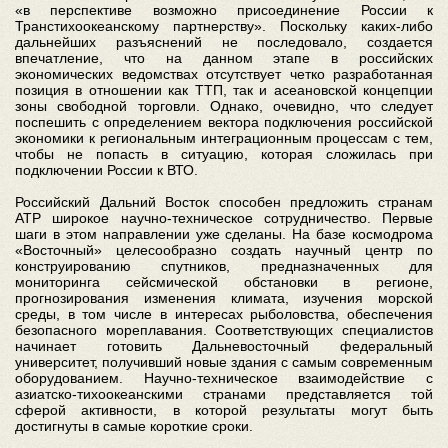
«в перспективе возможно присоединение России к
Транстихоокеанскому партнерству». Поскольку каких-либо
дальнейших разъяснений не последовало, создается
впечатление, что на данном этапе в российских
экономических ведомствах отсутствует четко разработанная
позиция в отношении как ТТП, так и асеановской концепции
зоны свободной торговли. Однако, очевидно, что следует
поспешить с определением вектора подключения российской
экономики к региональным интеграционным процессам с тем,
чтобы не попасть в ситуацию, которая сложилась при
подключении России к ВТО.
Российский Дальний Восток способен предложить странам
АТР широкое научно-техническое сотрудничество. Первые
шаги в этом направлении уже сделаны. На базе космодрома
«Восточный» целесообразно создать научный центр по
конструированию спутников, предназначенных для
мониторинга сейсмической обстановки в регионе,
прогнозирования изменения климата, изучения морской
среды, в том числе в интересах рыболовства, обеспечения
безопасного мореплавания. Соответствующих специалистов
начинает готовить Дальневосточный федеральный
университет, получивший новые здания с самым современным
оборудованием. Научно-техническое взаимодействие с
азиатско-тихоокеанскими странами представляется той
сферой активности, в которой результаты могут быть
достигнуты в самые короткие сроки.