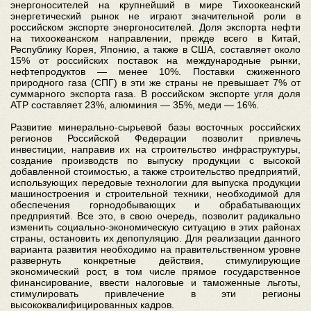
энергоносителей на крупнейший в мире Тихоокеанский
энергетический рынок не играют значительной роли в
российском экспорте энергоносителей. Доля экспорта нефти
на тихоокеанском направлении, прежде всего в Китай,
Республику Корея, Японию, а также в США, составляет около
15% от российских поставок на международные рынки,
нефтепродуктов — менее 10%. Поставки сжиженного
природного газа (СПГ) в эти же страны не превышает 7% от
суммарного экспорта газа. В российском экспорте угля доля
АТР составляет 23%, алюминия — 35%, меди — 16%.
Развитие минерально-сырьевой базы восточных российских
регионов Российской Федерации позволит привлечь
инвестиции, направив их на строительство инфраструктуры,
создание производств по выпуску продукции с высокой
добавленной стоимостью, а также строительство предприятий,
использующих передовые технологии для выпуска продукции
машиностроения и строительной техники, необходимой для
обеспечения горнодобывающих и обрабатывающих
предприятий. Все это, в свою очередь, позволит радикально
изменить социально-экономическую ситуацию в этих районах
страны, остановить их депопуляцию. Для реализации данного
варианта развития необходимо на правительственном уровне
развернуть конкретные действия, стимулирующие
экономический рост, в том числе прямое государственное
финансирование, ввести налоговые и таможенные льготы,
стимулировать привлечение в эти регионы
высококвалифицированных кадров.