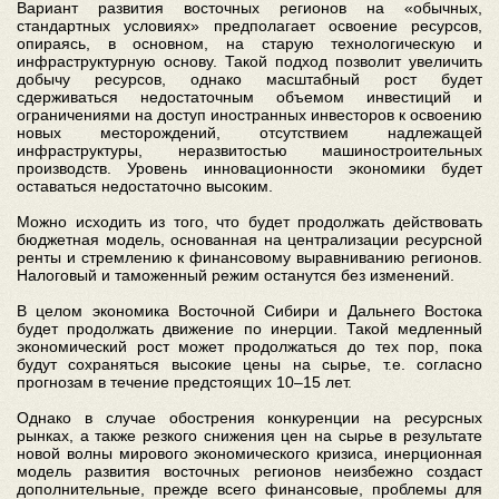
Вариант развития восточных регионов на «обычных,
стандартных условиях» предполагает освоение ресурсов,
опираясь, в основном, на старую технологическую и
инфраструктурную основу. Такой подход позволит увеличить
добычу ресурсов, однако масштабный рост будет
сдерживаться недостаточным объемом инвестиций и
ограничениями на доступ иностранных инвесторов к освоению
новых месторождений, отсутствием надлежащей
инфраструктуры, неразвитостью машиностроительных
производств. Уровень инновационности экономики будет
оставаться недостаточно высоким.
Можно исходить из того, что будет продолжать действовать
бюджетная модель, основанная на централизации ресурсной
ренты и стремлению к финансовому выравниванию регионов.
Налоговый и таможенный режим останутся без изменений.
В целом экономика Восточной Сибири и Дальнего Востока
будет продолжать движение по инерции. Такой медленный
экономический рост может продолжаться до тех пор, пока
будут сохраняться высокие цены на сырье, т.е. согласно
прогнозам в течение предстоящих 10–15 лет.
Однако в случае обострения конкуренции на ресурсных
рынках, а также резкого снижения цен на сырье в результате
новой волны мирового экономического кризиса, инерционная
модель развития восточных регионов неизбежно создаст
дополнительные, прежде всего финансовые, проблемы для