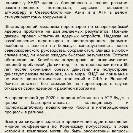
наличие у КНДР ядерных боеприпасов и планов развития
ракетно-ядерного потенциала, серьезно осложняют
атмосферу в Северо-Восточной Азии и в АТР в целом,
стимулируют гонку вооружений.
Шестисторонний механизм переговоров по северокорейской
ядерной проблеме не дал желаемых результатов. Пхеньян
дважды провел испытания ядерных устройств. Надежда на
возобновление переговоров в шестистороннем формате,
особенно в расчете на большую конструктивность нового
северокорейского руководства, сохраняются. Однако в любом
случае вряд ли можно ожидать быстрых результатов. Острота
обстановки на Корейском полуострове не ограничивается
ядерной проблемой. До сих пор, т.е. по прошествии почти 60
лет после окончания боевых действий на полуострове,
действует режим перемирия, а не мира. КНДР не признана и
не имеет дипломатических отношений с США и Японией,
боится остаться без «козырей» на переговорах в случае
отказа от своих ядерной и ракетной программ.
На предстоящий до 2020 г. период обстановка в АТР будет в
целом благоприятствовать полноценному и
полномасштабному подключению России в интеграционные
процессы в регионе.
Выход из ситуации видится в продвижении идеи проведения
мирной конференции по Корейскому полуострову, в ходе
которой в комплексе могли бы быть рассмотрены вопросы