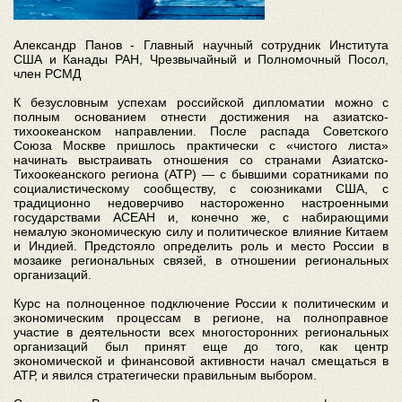
Александр Панов - Главный научный сотрудник Института
США и Канады РАН, Чрезвычайный и Полномочный Посол,
член РСМД
К безусловным успехам российской дипломатии можно с
полным основанием отнести достижения на азиатско-
тихоокеанском направлении. После распада Советского
Союза Москве пришлось практически с «чистого листа»
начинать выстраивать отношения со странами Азиатско-
Тихоокеанского региона (АТР) — с бывшими соратниками по
социалистическому сообществу, с союзниками США, с
традиционно недоверчиво настороженно настроенными
государствами АСЕАН и, конечно же, с набирающими
немалую экономическую силу и политическое влияние Китаем
и Индией. Предстояло определить роль и место России в
мозаике региональных связей, в отношении региональных
организаций.
Курс на полноценное подключение России к политическим и
экономическим процессам в регионе, на полноправное
участие в деятельности всех многосторонних региональных
организаций был принят еще до того, как центр
экономической и финансовой активности начал смещаться в
АТР, и явился стратегически правильным выбором.