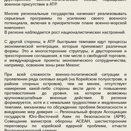
военное присутствие в АТР.
Многие региональные государства начинают реализовывать
серьезные программы по усилению своего военного
потенциала, включая в приоритетном плане военно-морской
компонент.
В регионе наблюдается рост националистических настроений.
С другой стороны, в АТР быстрыми темпами идут процессы
экономической интеграции, которые принимают различные
формы. Это и многосторонние структуры, и двусторонние и
трехсторонние соглашения, в том числе о свободной торговле,
и международные проекты экономического сотрудничества,
например, освоение зоны реки Меконг.
При всей сложности военно-политической ситуации и
проявлении ряда силовых акций (на Корейском полуострове, в
районе спорных островов), тем не менее, отсутствует
намерение какой-либо стороны вести дело к повышению
противостояния до уровня, на котором возможны
крупномасштабные военные действия. В регионе
формируется, хотя и с немалыми трудностями и медленными
темпами, механизмы по обсуждению проблем безопасности и
внедрению мер доверия — Региональный форум Ассоциации
государств Юго-Восточной Азии по безопасности (АРФ),
Совещание министров обороны АСЕАН, шестисторонние
переговоры по корейской ядерной проблеме, отчасти
Восточноазиатский саммит.