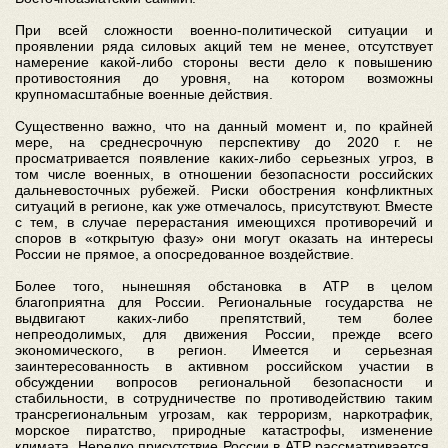
При всей сложности военно-политической ситуации и
проявлении ряда силовых акций тем не менее, отсутствует
намерение какой-либо стороны вести дело к повышению
противостояния до уровня, на котором возможны
крупномасштабные военные действия.
Существенно важно, что на данный момент и, по крайней
мере, на среднесрочную перспективу до 2020 г. не
просматривается появление каких-либо серьезных угроз, в
том числе военных, в отношении безопасности российских
дальневосточных рубежей. Риски обострения конфликтных
ситуаций в регионе, как уже отмечалось, присутствуют. Вместе
с тем, в случае перерастания имеющихся противоречий и
споров в «открытую фазу» они могут оказать на интересы
России не прямое, а опосредованное воздействие.
Более того, нынешняя обстановка в АТР в целом
благоприятна для России. Региональные государства не
выдвигают каких-либо препятствий, тем более
непреодолимых, для движения России, прежде всего
экономического, в регион. Имеется и серьезная
заинтересованность в активном российском участии в
обсуждении вопросов региональной безопасности и
стабильности, в сотрудничестве по противодействию таким
трансрегиональным угрозам, как терроризм, наркотрафик,
морское пиратство, природные катастрофы, изменение
климата. Нередко присутствие России в АТР рассматривается,