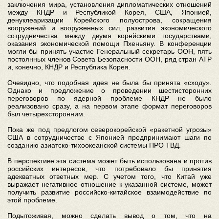
заключения мира, установления дипломатических отношений
между КНДР и Республикой Корея, США, Японией,
денуклеаризации Корейского полуострова, сокращения
вооружений и вооруженных сил, развития экономического
сотрудничества между двумя корейскими государствами,
оказания экономической помощи Пхеньяну. В конференции
могли бы принять участие Генеральный секретарь ООН, пять
постоянных членов Совета Безопасности ООН, ряд стран АТР
и, конечно, КНДР и Республика Корея.
Очевидно, что подобная идея не была бы принята «сходу».
Однако и предложение о проведении шестисторонних
переговоров по ядерной проблеме КНДР не было
реализовано сразу, а на первом этапе формат переговоров
был четырехсторонним.
Пока же под предлогом северокорейской «ракетной угрозы»
США в сотрудничестве с Японией предпринимают шаги по
созданию азиатско-тихоокеанской системы ПРО ТВД.
В перспективе эта система может быть использована и против
российских интересов, что потребовало бы принятия
адекватных ответных мер. С учетом того, что Китай уже
выражает негативное отношение к указанной системе, может
получить развитие российско-китайское взаимодействие по
этой проблеме.
Подытоживая, можно сделать вывод о том, что на