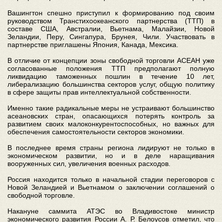
Вашингтон спешно приступил к формированию под своим
руководством Транстихоокеанского партнерства (ТТП) в
составе США, Австралии, Вьетнама, Малайзии, Новой
Зеландии, Перу, Сингапура, Брунея, Чили. Участвовать в
партнерстве приглашены Япония, Канада, Мексика.
В отличие от концепции зоны свободной торговли АСЕАН уже
согласованные положения ТТП предполагают полную
ликвидацию таможенных пошлин в течение 10 лет,
либерализацию большинства секторов услуг, общую политику
в сфере защиты прав интеллектуальной собственности.
Именно такие радикальные меры не устраивают большинство
асеановских стран, опасающихся потерять контроль за
развитием своих малоконкурентоспособных, но важных для
обеспечения самостоятельности секторов экономики.
В последнее время страны региона лидируют не только в
экономическом развитии, но и в деле наращивания
вооруженных сил, увеличения военных расходов.
Россия находится только в начальной стадии переговоров с
Новой Зеландией и Вьетнамом о заключении соглашений о
свободной торговле.
Накануне саммита АТЭС во Владивостоке министр
экономического развития России А. Р. Белоусов отметил, что