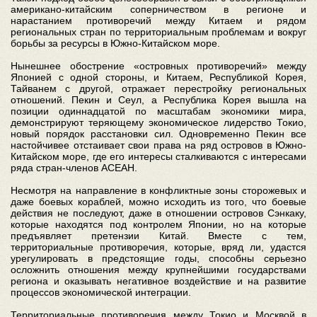
американо-китайским соперничеством в регионе и
нарастанием противоречий между Китаем и рядом
региональных стран по территориальным проблемам и вокруг
борьбы за ресурсы в Южно-Китайском море.
Нынешнее обострение «островных противоречий» между
Японией с одной стороны, и Китаем, Республикой Корея,
Тайванем с другой, отражает перестройку региональных
отношений. Пекин и Сеул, а Республика Корея вышла на
позиции одиннадцатой по масштабам экономики мира,
демонстрируют теряющему экономическое лидерство Токио,
новый порядок расстановки сил. Одновременно Пекин все
настойчивее отстаивает свои права на ряд островов в Южно-
Китайском море, где его интересы сталкиваются с интересами
ряда стран-членов АСЕАН.
Несмотря на направление в конфликтные зоны сторожевых и
даже боевых кораблей, можно исходить из того, что боевые
действия не последуют, даже в отношении островов Сэнкаку,
которые находятся под контролем Японии, но на которые
предъявляет претензии Китай. Вместе с тем,
территориальные противоречия, которые, вряд ли, удастся
урегулировать в предстоящие годы, способны серьезно
осложнить отношения между крупнейшими государствами
региона и оказывать негативное воздействие и на развитие
процессов экономической интеграции.
Территориальные противоречия между Токио и Москвой в