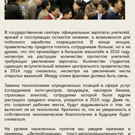
В государственном секторе официальные зарплаты учителей,
врачей и госслужащих остаются низкими, а возможности для
побочного заработка сокращаются. В конце концов,
правительству придется платить сотрудникам больше, но я не
думаю, что это произойдет в большом масштабе в 2015 году,
несмотря на растущее количество протестов учителей,
требующих увеличения зарплаты. Количество студентов,
сдающих вступительный экзамен центрального правительства,
в 2014 году снизилось, несмотря на увеличение числа
открытых вакансий. Между этими фактами должна быть связь.
Замена технологиями определенных позиций в сфере услуг
(сотрудников колл-центров, продавцов, кассиров банков,
страховых агентов), сотрудники которой были ядром
растущего среднего класса, ускорится в 2015 году. Даже те,
кто сохранит рабочие места, будут задумываться о том, не
вытеснят ли их технологии. Критично то, что их уверенность в
собственном экономическом благополучии в будущем будет
снижаться.
На уровне населенных пунктов мы увидим признаки и
примеры «Детройтизации» (пост-автопромышленности) и