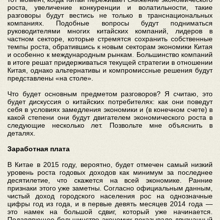
роста, увеличение конкуренции и волатильности, такие
разговоры будут вестись не только в транснациональных
компаниях. Подобные вопросы будут подниматься
руководителями многих китайских компаний, лидеров в
частном секторе, которые стремятся сохранить собственные
темпы роста, обратившись к новым секторам экономики Китая
и особенно к международным рынкам. Большинство компаний
в итоге решат придерживаться текущей стратегии в отношении
Китая, однако альтернативы и компромиссные решения будут
представлены «на столе».
Что будет основным предметом разговоров? Я считаю, это
будет дискуссия о китайских потребителях: как они поведут
себя в условиях замедления экономики и (в конечном счете) в
какой степени они будут двигателем экономического роста в
следующие несколько лет. Позвольте мне объяснить в
деталях.
Заработная плата
В Китае в 2015 году, вероятно, будет отмечен самый низкий
уровень роста годовых доходов как минимум за последнее
десятилетие, что скажется на всей экономике. Ранние
признаки этого уже заметны. Согласно официальным данным,
чистый доход городского населения рос на однозначные
цифры год из года, и в первые девять месяцев 2014 года —
это намек на большой сдвиг, который уже начинается.
Подавляющее большинство экономик показывало двузначный