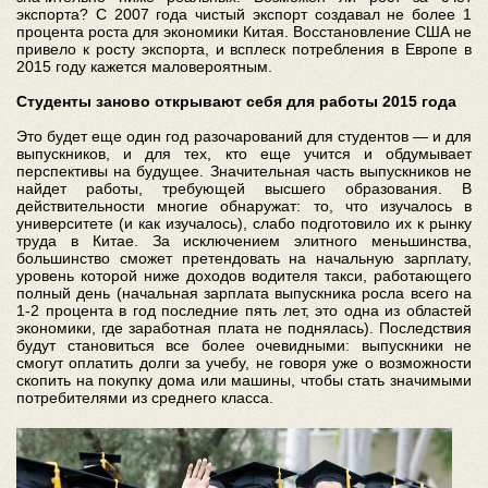
экспорта? С 2007 года чистый экспорт создавал не более 1
процента роста для экономики Китая. Восстановление США не
привело к росту экспорта, и всплеск потребления в Европе в
2015 году кажется маловероятным.
Студенты заново открывают себя для работы 2015 года
Это будет еще один год разочарований для студентов — и для
выпускников, и для тех, кто еще учится и обдумывает
перспективы на будущее. Значительная часть выпускников не
найдет работы, требующей высшего образования. В
действительности многие обнаружат: то, что изучалось в
университете (и как изучалось), слабо подготовило их к рынку
труда в Китае. За исключением элитного меньшинства,
большинство сможет претендовать на начальную зарплату,
уровень которой ниже доходов водителя такси, работающего
полный день (начальная зарплата выпускника росла всего на
1-2 процента в год последние пять лет, это одна из областей
экономики, где заработная плата не поднялась). Последствия
будут становиться все более очевидными: выпускники не
смогут оплатить долги за учебу, не говоря уже о возможности
скопить на покупку дома или машины, чтобы стать значимыми
потребителями из среднего класса.