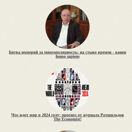
Битва империй за многополярность: на стыке времен - конец
homo sapiens
Что ждет мир в 2024 году: прогноз от журнала Ротшильдов
The Economist!