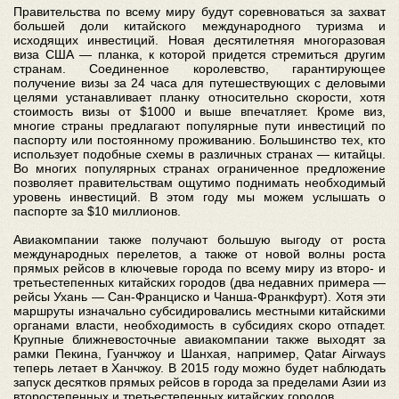
Правительства по всему миру будут соревноваться за захват
большей доли китайского международного туризма и
исходящих инвестиций. Новая десятилетняя многоразовая
виза США — планка, к которой придется стремиться другим
странам. Соединенное королевство, гарантирующее
получение визы за 24 часа для путешествующих с деловыми
целями устанавливает планку относительно скорости, хотя
стоимость визы от $1000 и выше впечатляет. Кроме виз,
многие страны предлагают популярные пути инвестиций по
паспорту или постоянному проживанию. Большинство тех, кто
использует подобные схемы в различных странах — китайцы.
Во многих популярных странах ограниченное предложение
позволяет правительствам ощутимо поднимать необходимый
уровень инвестиций. В этом году мы можем услышать о
паспорте за $10 миллионов.
Авиакомпании также получают большую выгоду от роста
международных перелетов, а также от новой волны роста
прямых рейсов в ключевые города по всему миру из второ- и
третьестепенных китайских городов (два недавних примера —
рейсы Ухань — Сан-Франциско и Чанша-Франкфурт). Хотя эти
маршруты изначально субсидировались местными китайскими
органами власти, необходимость в субсидиях скоро отпадет.
Крупные ближневосточные авиакомпании также выходят за
рамки Пекина, Гуанчжоу и Шанхая, например, Qatar Airways
теперь летает в Ханчжоу. В 2015 году можно будет наблюдать
запуск десятков прямых рейсов в города за пределами Азии из
второстепенных и третьестепенных китайских городов.