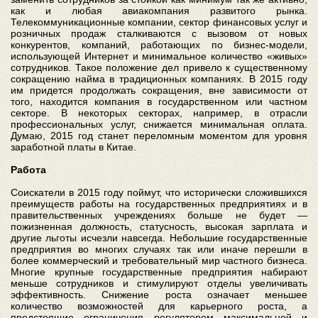
как и любая авиакомпания развитого рынка.
Телекоммуникационные компании, сектор финансовых услуг и
розничных продаж сталкиваются с вызовом от новых
конкурентов, компаний, работающих по бизнес-модели,
использующей Интернет и минимальное количество «живых»
сотрудников. Такое положение дел привело к существенному
сокращению найма в традиционных компаниях. В 2015 году
им придется продолжать сокращения, вне зависимости от
того, находится компания в государственном или частном
секторе. В некоторых секторах, например, в отрасли
профессиональных услуг, снижается минимальная оплата.
Думаю, 2015 год станет переломным моментом для уровня
заработной платы в Китае.
Работа
Соискатели в 2015 году поймут, что исторически сложившихся
преимуществ работы на государственных предприятиях и в
правительственных учреждениях больше не будет —
пожизненная должность, статусность, высокая зарплата и
другие льготы исчезли навсегда. Небольшие государственные
предприятия во многих случаях так или иначе перешли в
более коммерческий и требовательный мир частного бизнеса.
Многие крупные государственные предприятия набирают
меньше сотрудников и стимулируют отделы увеличивать
эффективность. Снижение роста означает меньшее
количество возможностей для карьерного роста, а
предстоящие ограничения регулятором максимальной и