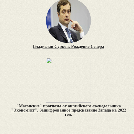
Владислав Сурков. Рождение Севера
"Масонские" прогнозы от английского еженедельника
"Экономист". Зашифрованное предсказание Запада на 2022
год.