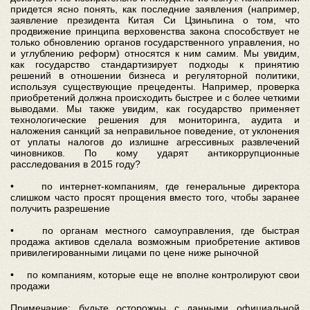
придется ясно понять, как последние заявления (например,
заявление президента Китая Си Цзиньпина о том, что
продвижение принципа верховенства закона способствует не
только обновлению органов государственного управления, но
и углублению реформ) относятся к ним самим. Мы увидим,
как государство стандартизирует подходы к принятию
решений в отношении бизнеса и регуляторной политики,
используя существующие прецеденты. Например, проверка
приобретений должна происходить быстрее и с более четкими
выводами. Мы также увидим, как государство применяет
технологические решения для мониторинга, аудита и
наложения санкций за неправильное поведение, от уклонения
от уплаты налогов до излишне агрессивных развлечений
чиновников. По кому ударят антикоррупционные
расследования в 2015 году?
• по интернет-компаниям, где генеральные директора
слишком часто просят прощения вместо того, чтобы заранее
получить разрешение
• по органам местного самоуправления, где быстрая
продажа активов сделала возможным приобретение активов
привилегированными лицами по цене ниже рыночной
• по компаниям, которые еще не вполне контролируют свои
продажи
Примечание: будьте осторожны с данными официальной