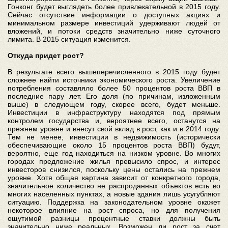
Гонконг будет выглядеть более привлекательной в 2015 году.
Сейчас отсутствие информации о доступных акциях и
минимальном размере инвестиций удерживают людей от
вложений, и потоки средств значительно ниже суточного
лимита. В 2015 ситуация изменится.
Откуда придет рост?
В результате всего вышеперечисленного в 2015 году будет
сложнее найти источники экономического роста. Увеличение
потребления составляло более 50 процентов роста ВВП в
последние пару лет. Его доля (по причинам, изложенным
выше) в следующем году, скорее всего, будет меньше.
Инвестиции в инфраструктуру находятся под прямым
контролем государства и, вероятнее всего, останутся на
прежнем уровне и внесут свой вклад в рост, как и в 2014 году.
Тем не менее, инвестиции в недвижимость (исторически
обеспечивающие около 15 процентов роста ВВП) будут,
вероятно, еще год находиться на низком уровне. Во многих
городах предложение жилья превысило спрос, и интерес
инвесторов снизился, поскольку цены остались на прежнем
уровне. Хотя общая картина зависит от конкретного города,
значительное количество не распроданных объектов есть во
многих населенных пунктах, а новые здания лишь усугубляют
ситуацию. Поддержка на законодательном уровне окажет
некоторое влияние на рост спроса, но для получения
ощутимой разницы процентные ставки должны быть
значительно ниже реальных. Возможен ли рост за счет