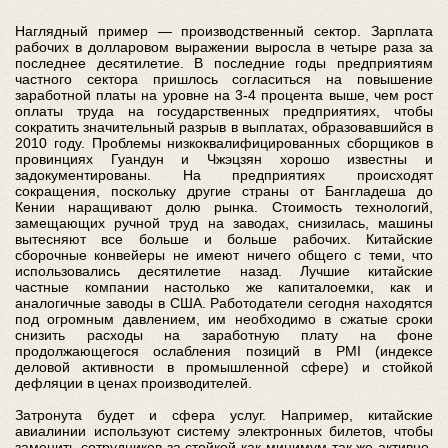
Наглядный пример — производственный сектор. Зарплата
рабочих в долларовом выражении выросла в четыре раза за
последнее десятилетие. В последние годы предприятиям
частного сектора пришлось согласиться на повышение
заработной платы на уровне на 3-4 процента выше, чем рост
оплаты труда на государственных предприятиях, чтобы
сократить значительный разрыв в выплатах, образовавшийся в
2010 году. Проблемы низкоквалифицированных сборщиков в
провинциях Гуандун и Чжэцзян хорошо известны и
задокументированы. На предприятиях происходят
сокращения, поскольку другие страны от Бангладеша до
Кении наращивают долю рынка. Стоимость технологий,
замещающих ручной труд на заводах, снизилась, машины
вытесняют все больше и больше рабочих. Китайские
сборочные конвейеры не имеют ничего общего с теми, что
использовались десятилетие назад. Лучшие китайские
частные компании настолько же капиталоемки, как и
аналогичные заводы в США. Работодатели сегодня находятся
под огромным давлением, им необходимо в сжатые сроки
снизить расходы на заработную плату на фоне
продолжающегося ослабления позиций в PMI (индексе
деловой активности в промышленной сфере) и стойкой
дефляции в ценах производителей.
Затронута будет и сфера услуг. Например, китайские
авиалинии используют систему электронных билетов, чтобы
заменить сотрудников за стойкой как минимум так же активно,