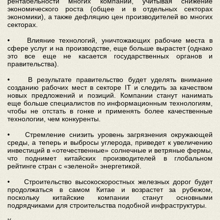
рентабельности многих компаний, учитывая снижение
экономического роста (общее и в отдельных секторах
экономики), а также дефляцию цен производителей во многих
секторах.
• Влияние технологий, уничтожающих рабочие места в
сфере услуг и на производстве, еще больше вырастет (однако
это все еще не касается государственных органов и
правительства).
• В результате правительство будет уделять внимание
созданию рабочих мест в секторе IT и следить за качеством
новых предложений и позиций. Компании станут нанимать
еще больше специалистов по информационным технологиям,
чтобы не отстать в гонке и применять более качественные
технологии, чем конкуренты.
• Стремление снизить уровень загрязнения окружающей
среды, а теперь и выбросы углерода, приведет к увеличению
инвестиций в «отечественные» солнечные и ветряные фермы,
что поднимет китайских производителей в глобальном
рейтинге стран с «зеленой» энергетикой.
• Строительство высокоскоростных железных дорог будет
продолжаться в самом Китае и возрастет за рубежом,
поскольку китайские компании станут основными
подрядчиками для строительства подобной инфраструктуры.