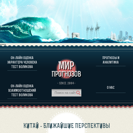
----
ОН-ЛАЙН ОЦЕНКА
ПРОГНОЗЫ И
О ПРОГРАММЕ
ХАРАКТЕРА ЧЕЛОВЕКА
АНАЛИТИКА
ТЕСТ ВОЛИКОВА
ОЦЕНКА ХАРАКТЕРA ЧЕЛОВЕКА
ОЦЕНКА ХАРАКТЕРА ВЫДАЮЩИХСЯ ЛИЧНОСТЕЙ
О ПРОГРАММЕ
· SINCE. 2004 ·
ОН-ЛАЙН ОЦЕНКА
О НАС
ТЕСТ НА СОВМЕСТИМОСТЬ ВОЛИКОВА
ВЗАИМООТНОШЕНИЙ
ПРОГНОЗЫ И АНАЛИТИКА
ТЕСТ ВОЛИКОВА
КИТАЙ - БЛИЖАЙШИЕ ПЕРСПЕКТИВЫ