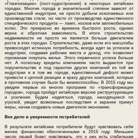
«Глазгоизации» (пост-судостроения) в некоторых китайских
городах. Многие города в значительной степени зависят от
единственной индустрии, не просто добычи ископаемых или
производства стали, но часто от производства единственного
специфического продукта — ламп, носков или автомобильных
колес. Это прекрасно во времена быстрого роста, однако
верна и обратная зависимость. В итоге строительство
недвижимости не просто не является больше двигателем
роста в этих городах. Строительство, даже если его масштабы
превосходят истинную потребность, всегда идет за успехом в
индустрии, создавая рабочие места и доход, что позволяет
горожанам покупать жилье. Этого первичного успеха больше
нет. А поскольку кредиты компаниям часто выдаются при
поручительстве и под гарантии других компаний из той же
индустрии и в том же городе, единственный дефолт может
привести к цепной реакции и краху других компаний, которые
в противном случае были бы жизнеспособны. В 2015 году мы
увидим первые из многих программ по «трансформации
городов», города пройдут китайскую версию реструктуризации
и усиления. Будем надеяться, города, находящиеся по
угрозой, увидят возможные последствия и заранее примут
меры, начав создавать новые двигатели экономики.
Все дело в уверенности потребителей
В результате китайские потребители будут чувствовать себя
менее финансово обеспеченными в 2015 году. Меньшее
число людей будет чувствовать, что у них есть стабильная