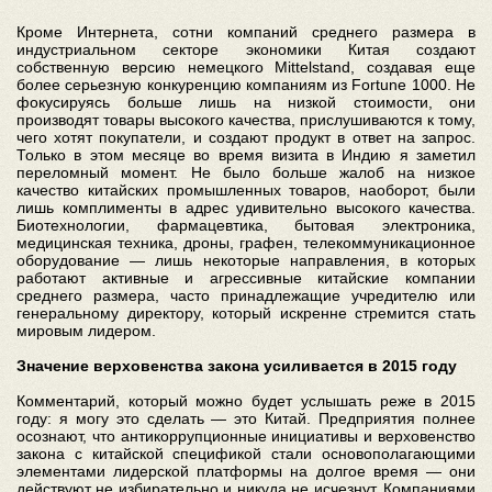
Кроме Интернета, сотни компаний среднего размера в
индустриальном секторе экономики Китая создают
собственную версию немецкого Mittelstand, создавая еще
более серьезную конкуренцию компаниям из Fortune 1000. Не
фокусируясь больше лишь на низкой стоимости, они
производят товары высокого качества, прислушиваются к тому,
чего хотят покупатели, и создают продукт в ответ на запрос.
Только в этом месяце во время визита в Индию я заметил
переломный момент. Не было больше жалоб на низкое
качество китайских промышленных товаров, наоборот, были
лишь комплименты в адрес удивительно высокого качества.
Биотехнологии, фармацевтика, бытовая электроника,
медицинская техника, дроны, графен, телекоммуникационное
оборудование — лишь некоторые направления, в которых
работают активные и агрессивные китайские компании
среднего размера, часто принадлежащие учредителю или
генеральному директору, который искренне стремится стать
мировым лидером.
Значение верховенства закона усиливается в 2015 году
Комментарий, который можно будет услышать реже в 2015
году: я могу это сделать — это Китай. Предприятия полнее
осознают, что антикоррупционные инициативы и верховенство
закона с китайской спецификой стали основополагающими
элементами лидерской платформы на долгое время — они
действуют не избирательно и никуда не исчезнут. Компаниями