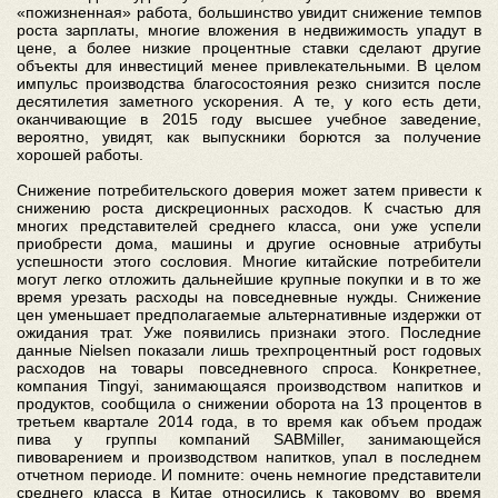
«пожизненная» работа, большинство увидит снижение темпов
роста зарплаты, многие вложения в недвижимость упадут в
цене, а более низкие процентные ставки сделают другие
объекты для инвестиций менее привлекательными. В целом
импульс производства благосостояния резко снизится после
десятилетия заметного ускорения. А те, у кого есть дети,
оканчивающие в 2015 году высшее учебное заведение,
вероятно, увидят, как выпускники борются за получение
хорошей работы.
Снижение потребительского доверия может затем привести к
снижению роста дискреционных расходов. К счастью для
многих представителей среднего класса, они уже успели
приобрести дома, машины и другие основные атрибуты
успешности этого сословия. Многие китайские потребители
могут легко отложить дальнейшие крупные покупки и в то же
время урезать расходы на повседневные нужды. Снижение
цен уменьшает предполагаемые альтернативные издержки от
ожидания трат. Уже появились признаки этого. Последние
данные Nielsen показали лишь трехпроцентный рост годовых
расходов на товары повседневного спроса. Конкретнее,
компания Tingyi, занимающаяся производством напитков и
продуктов, сообщила о снижении оборота на 13 процентов в
третьем квартале 2014 года, в то время как объем продаж
пива у группы компаний SABMiller, занимающейся
пивоварением и производством напитков, упал в последнем
отчетном периоде. И помните: очень немногие представители
среднего класса в Китае относились к таковому во время