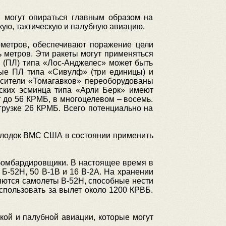
, могут опираться главным образом на
кую, тактическую и палубную авиацию.
метров, обеспечивают поражение цели
 метров. Эти ракеты могут применяться
 (ПЛ) типа «Лос-Анджелес» может быть
ые ПЛ типа «Сивулф» (три единицы) и
осители «Томагавков» переоборудованы
ских эсминца типа «Арли Берк» имеют
 до 56 КРМБ, в многоцелевом – восемь.
грузке 26 КРМБ. Всего потенциально на
х лодок ВМС США в состоянии применить
бомбардировщики. В настоящее время в
Б-52Н, 50 В-1В и 16 В-2А. На хранении
яются самолеты В-52Н, способные нести
спользовать за вылет около 1200 КРВБ.
кой и палубной авиации, которые могут