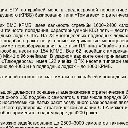
ии БГУ, по крайней мере в среднесрочной перспективе
душного (КРВБ) базирования типа «Томагавк», стратегичес
их ВМС КРМБ, имея дальность стрельбы 1600–2400 кило
и точности попадания, характеризуемой КВО пять – десять
одных лодок США. На 23 многоцелевых подводных лодках
е подобных ракет несут новые американские многоцелев
грамме переоборудования ракетных ПЛ типа «Огайо» в н
способна нести по 154 КРМБ. Все 62 новейших американ
) Mk.41 с 96 ячейками. В ударном варианте они принимают
 «Тикондерога», имея 122 ячейки ВПУ, несет в типовой за
о до 4000 и на подводных лодках – до 1000 КРМБ.
ративной готовности, максимально с кораблей и подводны
льшой дальности оснащены американские стратегические 
 около 130 подобных самолетов, в том числе порядка 60 
их носителями крылатых ракет воздушного базирования явл
. Всего группировка стратегической авиации США может и
обны применить в одном ударе до 4200 ракет.
озможно задействование до 2500–3000 самолетов тактичес