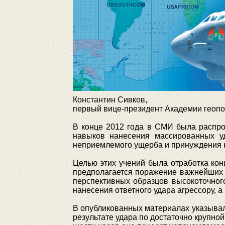
Константин Сивков,
первый вице-президент Академии геопо
В конце 2012 года в СМИ была распр
навыков нанесения массированных 
неприемлемого ущерба и принуждения к
Целью этих учений была отработка конц
предполагается поражение важнейших 
перспективных образцов высокоточного
нанесения ответного удара агрессору, 
В опубликованных материалах указывало
результате удара по достаточно крупно