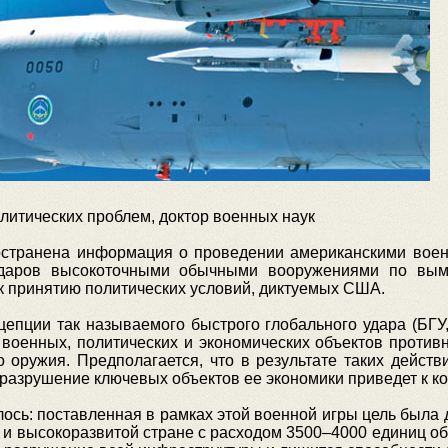
литических проблем, доктор военных наук
остранена информация о проведении американскими воен
ударов высокоточными обычными вооружениями по вым
 принятию политических условий, диктуемых США.
епции так называемого быстрого глобального удара (БГУ, P
военных, политических и экономических объектов против
 оружия. Предполагается, что в результате таких дейст
а разрушение ключевых объектов ее экономики приведет к к
сь: поставленная в рамках этой военной игры цель была до
й и высокоразвитой стране с расходом 3500–4000 единиц о