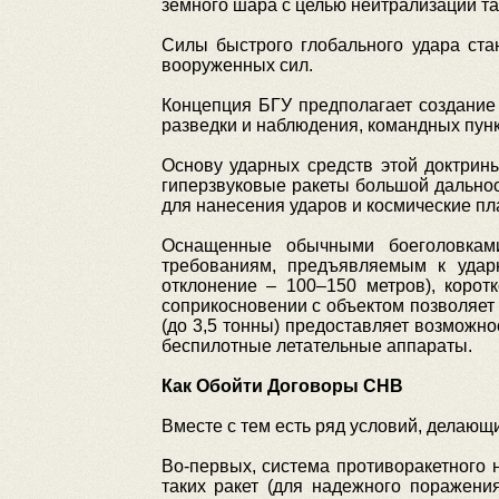
земного шара с целью нейтрализации та
Силы быстрого глобального удара ста
вооруженных сил.
Концепция БГУ предполагает создание
разведки и наблюдения, командных пунк
Основу ударных средств этой доктрин
гиперзвуковые ракеты большой дальнос
для нанесения ударов и космические п
Оснащенные обычными боеголовками
требованиям, предъявляемым к удар
отклонение – 100–150 метров), корот
соприкосновении с объектом позволяет 
(до 3,5 тонны) предоставляет возможн
беспилотные летательные аппараты.
Как Обойти Договоры СНВ
Вместе с тем есть ряд условий, делаю
Во-первых, система противоракетного 
таких ракет (для надежного поражени