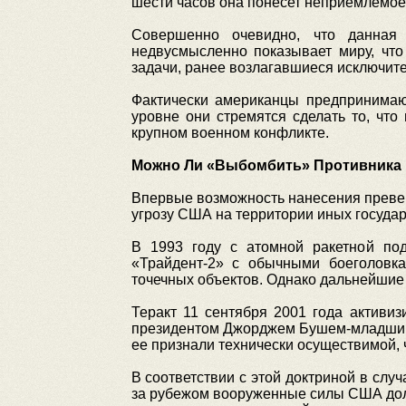
шести часов она понесет неприемлемое
Совершенно очевидно, что данная 
недвусмысленно показывает миру, что
задачи, ранее возлагавшиеся исключит
Фактически американцы предпринимаю
уровне они стремятся сделать то, что
крупном военном конфликте.
Можно Ли «Выбомбить» Противника
Впервые возможность нанесения преве
угрозу США на территории иных государ
В 1993 году с атомной ракетной по
«Трайдент-2» с обычными боеголовк
точечных объектов. Однако дальнейшие 
Теракт 11 сентября 2001 года активиз
президентом Джорджем Бушем-младшим.
ее признали технически осуществимой, ч
В соответствии с этой доктриной в сл
за рубежом вооруженные силы США долж