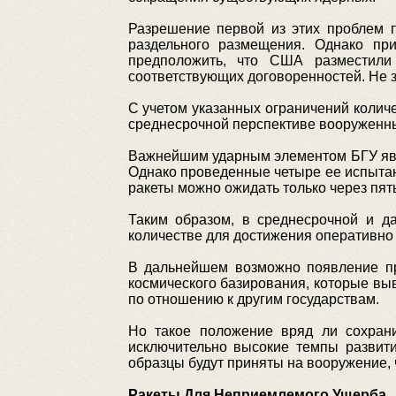
Разрешение первой из этих проблем 
раздельного размещения. Однако пр
предположить, что США разместили
соответствующих договоренностей. Не з
С учетом указанных ограничений колич
среднесрочной перспективе вооруженны
Важнейшим ударным элементом БГУ явля
Однако проведенные четыре ее испытани
ракеты можно ожидать только через пять
Таким образом, в среднесрочной и д
количестве для достижения оперативно
В дальнейшем возможно появление пр
космического базирования, которые вы
по отношению к другим государствам.
Но такое положение вряд ли сохрани
исключительно высокие темпы развити
образцы будут приняты на вооружение, 
Ракеты Для Неприемлемого Ущерба