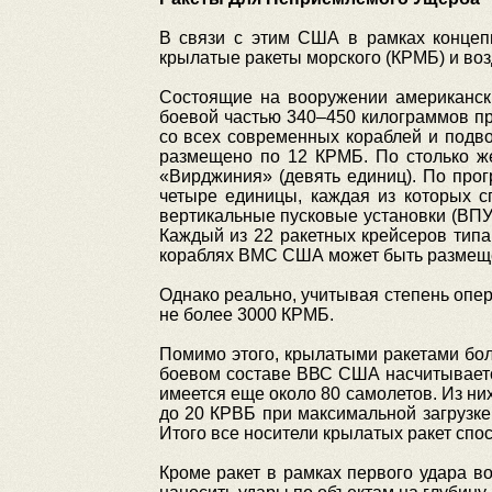
В связи с этим США в рамках концепц
крылатые ракеты морского (КРМБ) и воз
Состоящие на вооружении американск
боевой частью 340–450 килограммов пр
со всех современных кораблей и подв
размещено по 12 КРМБ. По столько ж
«Вирджиния» (девять единиц). По про
четыре единицы, каждая из которых 
вертикальные пусковые установки (ВПУ
Каждый из 22 ракетных крейсеров типа
кораблях ВМС США может быть размещен
Однако реально, учитывая степень опе
не более 3000 КРМБ.
Помимо этого, крылатыми ракетами бо
боевом составе ВВС США насчитывается
имеется еще около 80 самолетов. Из н
до 20 КРВБ при максимальной загрузке
Итого все носители крылатых ракет спос
Кроме ракет в рамках первого удара в