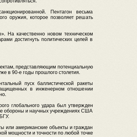
сопротивляться.
анкционированной. Пентагон весьма
ого оружия, которое позволяет решать
». На качественно новом техническом
арами достигнуть политических целей в
ъектам, представляющим потенциальную
же в 90-е годы прошлого столетия.
тальный пуск баллистической ракеты
озащищенных в инженерном отношении
но.
трого глобального удара был утвержден
ве обороны и научных учреждениях США
БГУ.
ты или американские объекты и граждан
ой мощности и точности по любой точке