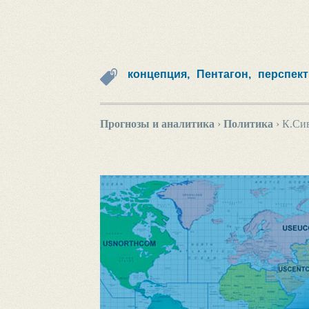
концепция,
Пентагон,
перспек
Прогнозы и аналитика
›
Политика
›
К.Сив