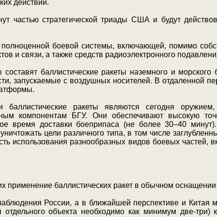
ких действий.
нут частью стратегической триады США и будут действов
 полноценной боевой системы, включающей, помимо собс
тов и связи, а также средств радиоэлектронного подавлени
ы составят баллистические ракеты наземного и морского
ти, запускаемые с воздушных носителей. В отдаленной пе
латформы.
 баллистические ракеты являются сегодня оружием
ным компонентам БГУ. Они обеспечивают высокую точн
кое время доставки боеприпаса (не более 30–40 минут)
уничтожать цели различного типа, в том числе заглублен
ость использования разнообразных видов боевых частей, в
щих применение баллистических ракет в обычном оснащени
наблюдения России, а в ближайшей перспективе и Китая 
я отдельного объекта необходимо как минимум две-три) к