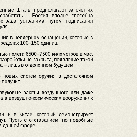
енные Штаты предполагают за счет их
сработать – Россия вполне способна
еграда устранима путем подписания
уля.
ания в неядерном оснащении, которые в
ределах 100–150 единиц.
ью полета 6500–7500 километров в час.
разработки не закрыта, появление такой
ка – лишь в отделенном будущем.
о новых систем оружия в достаточном
 получит.
звуковые ракеты воздушного или даже
ва в воздушно-космических вооружениях
и, и в Китае, который демонстрирует
ут. Пусть с отставанием, но подобные
в данной сфере.