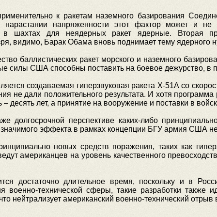
применительно к ракетам наземного базирования Соедин
и нарастании напряженности этот фактор может и не 
 в шахтах для неядерных ракет ядерные. Вторая пр
ря, видимо, Барак Обама вновь поднимает тему ядерного н
ество баллистических ракет морского и наземного базиров
е силы США способны поставить на боевое дежурство, в п
ется создаваемая гиперзвуковая ракета Х-51А со скорост
я не дали положительного результата. И хотя программа 
 – десять лет, а принятие на вооружение и поставки в войс
аже долгосрочной перспективе каких-либо принципиальн
 значимого эффекта в рамках концепции БГУ армия США не
инципиально новых средств поражения, таких как гипер
ведут американцев на уровень качественного превосходст
тся достаточно длительное время, поскольку и в Росси
я военно-технической сферы, такие разработки также ид
что нейтрализует американский военно-технический отрыв 