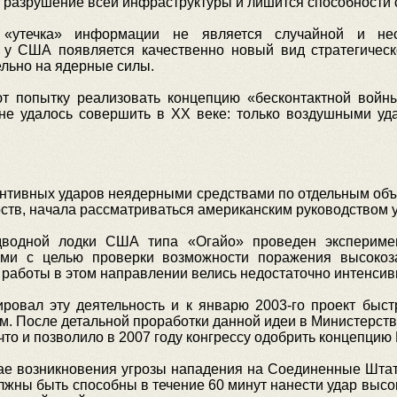
 разрушение всей инфраструктуры и лишится способности 
«утечка» информации не является случайной и нес
 у США появляется качественно новый вид стратегическ
ельно на ядерные силы.
т попытку реализовать концепцию «бесконтактной войны
 не удалось совершить в XX веке: только воздушными уд
нтивных ударов неядерными средствами по отдельным об
ств, начала рассматриваться американским руководством у
дводной лодки США типа «Огайо» проведен эксперимен
ами с целью проверки возможности поражения высок
работы в этом направлении велись недостаточно интенсив
ировал эту деятельность и к январю 2003-го проект быс
 После детальной проработки данной идеи в Министерст
то и позволило в 2007 году конгрессу одобрить концепцию 
учае возникновения угрозы нападения на Соединенные Шта
ны быть способны в течение 60 минут нанести удар высок