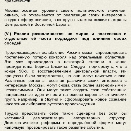
правительств.
Москва осознает уровень своего политического значения,
однако, не отказывается от реализации своих интересов и
создает сферу влияния, в которую пытается включить страны
Центральной и Восточной Европы.
(VI) Россия разваливается, но мирно и постепенно и
отдельные её части подпадают под влияние своих
соседей
Продолжающееся ослабление России может спровоцировать
постепенную потерю контроля над отдельными областями.
Это уже происходило в некоторой степени в конце
президентства Бориса Ельцина. Следует подчеркнуть, что в
конце 90-х, с восстановлением центральной власти, эти
процессы были заторможены, но они могут начаться снова.
Различные регионы, осознав различие своих интересов с
интересами Москвы, могут снова стать более автономными и
независимыми. Они могут также создать свои собственные
национальные идентичности на основе коренных этнических
групп, например, в Якутии и сформировать новое сознание
населения сибиряков русского происхождения.
Трудно представить себе такой сценарий без хотя бы
частичной демократизации авторитарных структур.
Демократические реформы в определённой форме могут
напрямую провоцировать такое развитие событий.