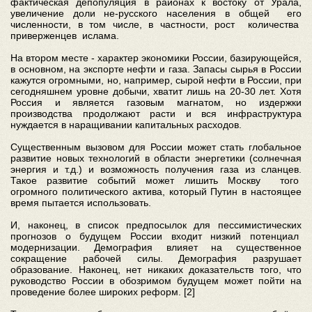
фактическая депопуляция в районах к востоку от Урала,
увеличение доли не-русского населения в общей его
численности, в том числе, в частности, рост количества
приверженцев ислама.
На втором месте - характер экономики России, базирующейся,
в основном, на экспорте нефти и газа. Запасы сырья в России
кажутся огромными, но, например, сырой нефти в России, при
сегодняшнем уровне добычи, хватит лишь на 20-30 лет. Хотя
Россия и является газовым магнатом, но издержки
производства продолжают расти и вся инфраструктура
нуждается в наращивании капитальных расходов.
Существенным вызовом для России может стать глобальное
развитие новых технологий в области энергетики (солнечная
энергия и т.д.) и возможность получения газа из сланцев.
Такое развитие событий может лишить Москву того
огромного политического актива, который Путин в настоящее
время пытается использовать.
И, наконец, в список предпосылок для пессимистических
прогнозов о будущем России входит низкий потенциал
модернизации. Демография влияет на существенное
сокращение рабочей силы. Демография разрушает
образование. Наконец, нет никаких доказательств того, что
руководство России в обозримом будущем может пойти на
проведение более широких реформ. [2]