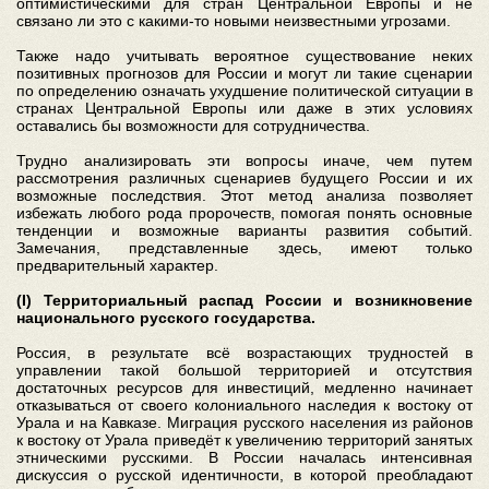
оптимистическими для стран Центральной Европы и не
связано ли это с какими-то новыми неизвестными угрозами.
Также надо учитывать вероятное существование неких
позитивных прогнозов для России и могут ли такие сценарии
по определению означать ухудшение политической ситуации в
странах Центральной Европы или даже в этих условиях
оставались бы возможности для сотрудничества.
Трудно анализировать эти вопросы иначе, чем путем
рассмотрения различных сценариев будущего России и их
возможные последствия. Этот метод анализа позволяет
избежать любого рода пророчеств, помогая понять основные
тенденции и возможные варианты развития событий.
Замечания, представленные здесь, имеют только
предварительный характер.
(I) Территориальный распад России и возникновение
национального русского государства.
Россия, в результате всё возрастающих трудностей в
управлении такой большой территорией и отсутствия
достаточных ресурсов для инвестиций, медленно начинает
отказываться от своего колониального наследия к востоку от
Урала и на Кавказе. Миграция русского населения из районов
к востоку от Урала приведёт к увеличению территорий занятых
этническими русскими. В России началась интенсивная
дискуссия о русской идентичности, в которой преобладают