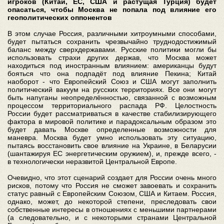
игроков (Китай, ЕС, США и растущая Турция) будет
опасаться, чтобы Москва не попала под влияние его
геополитических оппонентов
В этом случае Россия, различными хитроумными способами,
будет пытаться сохранить чрезвычайно труднодостижимый
баланс между сверхдержавами. Русские политики могли бы
использовать страхи других держав, что Москва может
находиться под иностранным влиянием: американцы будут
бояться что она подпадёт под влияние Пекина; Китай
наоборот - что Европейский Союз и США могут заполнить
политический вакуум на русских территориях. Все они могут
быть напуганы неопределённостью, связанной с возможным
процессом территориального распада РФ. Целостность
России будет рассматриваться в качестве стабилизирующего
фактора в мировой политике и парадоксальным образом это
будет давать Москве определенные возможности для
маневра. Москва будет умно использовать эту ситуацию,
пытаясь восстановить свое влияние на Украине, в Беларусии
(шантажируя ЕС энергетическим оружием), и, прежде всего, -
в технологически неразвитой Центральной Европе.
Очевидно, что этот сценарий создает для России очень много
рисков, потому что Россия не сможет завоевать и сохранить
статус равный с Европейским Союзом, США и Китаем. Россия,
однако, может, до некоторой степени, преследовать свои
собственные интересы в отношениях с меньшими партнерами
(а следовательно, и с некоторыми странами Центральной