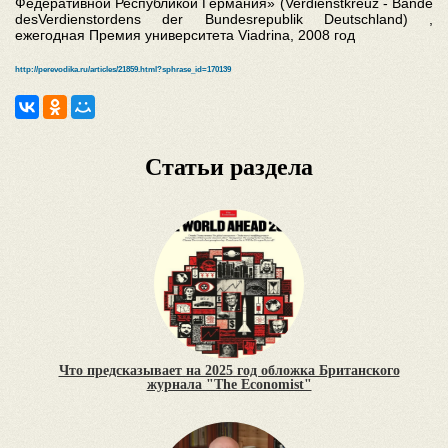
Федеративной Республикой Германия» (Verdienstkreuz - Bande
desVerdienstordens der Bundesrepublik Deutschland) ,
ежегодная Премия университета Viadrina, 2008 год
http://perevodika.ru/articles/21859.html?sphrase_id=170139
Статьи раздела
Что предсказывает на 2025 год обложка Британского
журнала "The Economist"