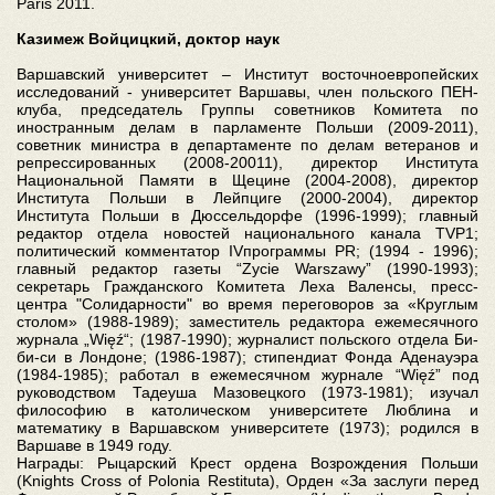
Paris 2011.
Казимеж Войцицкий, доктор наук
Варшавский университет – Институт восточноевропейских
исследований - университет Варшавы, член польского ПЕН-
клуба, председатель Группы советников Комитета по
иностранным делам в парламенте Польши (2009-2011),
советник министра в департаменте по делам ветеранов и
репрессированных (2008-20011), директор Института
Национальной Памяти в Щецине (2004-2008), директор
Института Польши в Лейпциге (2000-2004), директор
Института Польши в Дюссельдорфе (1996-1999); главный
редактор отдела новостей национального канала TVP1;
политический комментатор IVпрограммы PR; (1994 - 1996);
главный редактор газеты “Zycie Warszawy” (1990-1993);
секретарь Гражданского Комитета Леха Валенсы, пресс-
центра "Солидарности" во время переговоров за «Круглым
столом» (1988-1989); заместитель редактора ежемесячного
журнала „Więź“; (1987-1990); журналист польского отдела Би-
би-си в Лондоне; (1986-1987); стипендиат Фонда Аденауэра
(1984-1985); работал в ежемесячном журнале “Więź” под
руководством Тадеуша Мазовецкого (1973-1981); изучал
философию в католическом университете Люблина и
математику в Варшавском университете (1973); родился в
Варшаве в 1949 году.
Награды: Рыцарский Крест ордена Возрождения Польши
(Knights Cross of Polonia Restituta), Орден «За заслуги перед