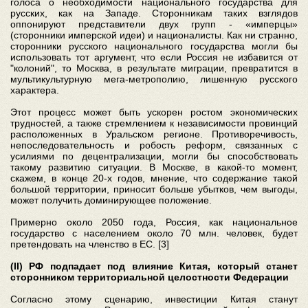
голоса о необходимости национального государства для
русских, как на Западе. Сторонникам таких взглядов
оппонируют представители двух групп - «имперцы»
(сторонники имперской идеи) и националисты. Как ни странно,
сторонники русского национального государства могли бы
использовать тот аргумент, что если Россия не избавится от
"колоний", то Москва, в результате миграции, превратится в
мультикультурную мега-метрополию, лишенную русского
характера.
Этот процесс может быть ускорен ростом экономических
трудностей, а также стремлением к независимости провинций
расположенных в Уральском регионе. Противоречивость,
непоследовательность и робость реформ, связанных с
усилиями по децентрализации, могли бы способствовать
такому развитию ситуации. В Москве, в какой-то момент,
скажем, в конце 20-х годов, мнение, что содержание такой
большой территории, приносит больше убытков, чем выгоды,
может получить доминирующее положение.
Примерно около 2050 года, Россия, как национальное
государство с населением около 70 млн. человек, будет
претендовать на членство в ЕС. [3]
(II) РФ подпадает под влияние Китая, который станет
сторонником территориальной целостности Федерации
Согласно этому сценарию, инвестиции Китая станут