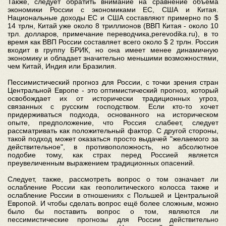
Также, следует обратить внимание на сравнение объёма
экономики России с экономиками ЕС, США и Китая.
Национальные доходы ЕС и США составляют примерно по $
14 трлн, Китай уже около 8 триллионов (ВВП Китая - около 10
трл. долларов, примечание переводчика,perevodika.ru), в то
время как ВВП России составляет всего около $ 2 трлн. Россия
входит в группу БРИК, но она имеет менее динамичную
экономику и обладает значительно меньшими возможностями,
чем Китай, Индия или Бразилия.
Пессимистический прогноз для России, с точки зрения стран
Центральной Европе - это оптимистический прогноз, который
освобождает их от исторически традиционных угроз,
связанных с русским господством. Если кто-то хочет
придерживаться подхода, основанного на историческом
опыте, предположение, что Россия слабеет, следует
рассматривать как положительный фактор. С другой стороны,
такой подход может оказаться просто выдачей "желаемого за
действительное", в противоположность, но абсолютное
подобие тому, как страх перед Россией является
преувеличенным выражением традиционных опасений.
Следует, также, рассмотреть вопрос о том означает ли
ослабление России как геополитического колосса также и
ослабление России в отношениях с Польшей и Центральной
Европой. И чтобы сделать вопрос ещё более сложным, можно
было бы поставить вопрос о том, являются ли
пессимистические прогнозы для России действительно