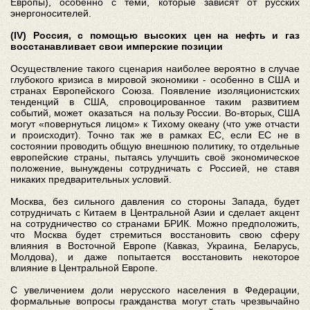
Европы), особенно с теми, которые зависят от русских
энергоносителей.
(IV) Россия, с помощью высоких цен на нефть и газ
восстанавливает свои имперские позиции
Осуществление такого сценария наиболее вероятно в случае
глубокого кризиса в мировой экономики - особенно в США и
странах Европейского Союза. Появление изоляционистских
тенденций в США, спровоцированное таким развитием
событий, может оказаться на пользу России. Во-вторых, США
могут «повернуться лицом» к Тихому океану (что уже отчасти
и происходит). Точно так же в рамках ЕС, если ЕС не в
состоянии проводить общую внешнюю политику, то отдельные
европейские страны, пытаясь улучшить своё экономическое
положение, вынуждены сотрудничать с Россией, не ставя
никаких предварительных условий.
Москва, без сильного давления со стороны Запада, будет
сотрудничать с Китаем в Центральной Азии и сделает акцент
на сотрудничество со странами БРИК. Можно предположить,
что Москва будет стремиться восстановить свою сферу
влияния в Восточной Европе (Кавказ, Украина, Беларусь,
Молдова), и даже попытается восстановить некоторое
влияние в Центральной Европе.
С увеличением доли нерусского населения в Федерации,
формальные вопросы гражданства могут стать чрезвычайно