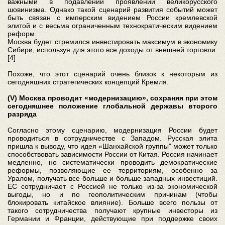
важными в подавлении проявлений великорусского
шовинизма. Однако такой сценарий развития событий может
быть связан с имперским видением России кремлевской
элитой и с весьма ограниченным технократическим видением
реформ.
Москва будет стремился инвестировать максимум в экономику
Сибири, используя для этого все доходы от внешней торговли.
[4]
Похоже, что этот сценарий очень близок к некоторым из
сегодняшних стратегических концепций Кремля.
(V) Москва проводит «модернизацию», сохраняя при этом
сегодняшнее положение глобальной державы второго
разряда
Согласно этому сценарию, модернизация России будет
проводиться в сотрудничестве с Западом. Русская элита
пришла к выводу, что идея «Шанхайской группы" может только
способствовать зависимости России от Китая. Россия начинает
медленно, но систематически проводить демократические
реформы, позволяющие ее территориям, особенно за
Уралом, получать все больше и больше западных инвестиций.
ЕС сотрудничает с Россией не только из-за экономической
выгоды, но и по геополитическим причинам (чтобы
блокировать китайское влияние). Больше всего пользы от
такого сотрудничества получают крупные инвесторы из
Германии и Франции, действующие при поддержке своих