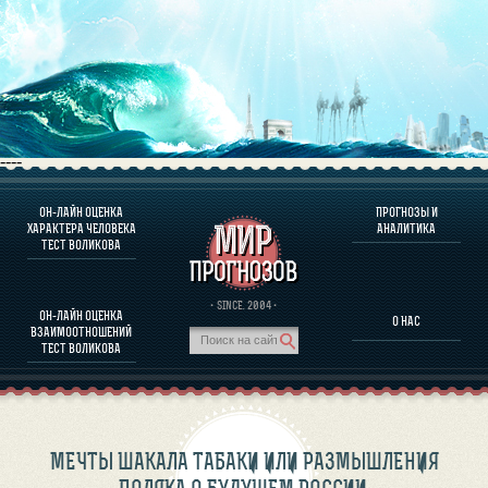
----
ОН-ЛАЙН ОЦЕНКА
ПРОГНОЗЫ И
О ПРОГРАММЕ
ХАРАКТЕРА ЧЕЛОВЕКА
АНАЛИТИКА
ТЕСТ ВОЛИКОВА
ОЦЕНКА ХАРАКТЕРA ЧЕЛОВЕКА
ОЦЕНКА ХАРАКТЕРА ВЫДАЮЩИХСЯ ЛИЧНОСТЕЙ
О ПРОГРАММЕ
· SINCE. 2004 ·
ОН-ЛАЙН ОЦЕНКА
О НАС
ТЕСТ НА СОВМЕСТИМОСТЬ ВОЛИКОВА
ВЗАИМООТНОШЕНИЙ
ПРОГНОЗЫ И АНАЛИТИКА
ТЕСТ ВОЛИКОВА
МЕЧТЫ ШАКАЛА ТАБАКИ ИЛИ РАЗМЫШЛЕНИЯ