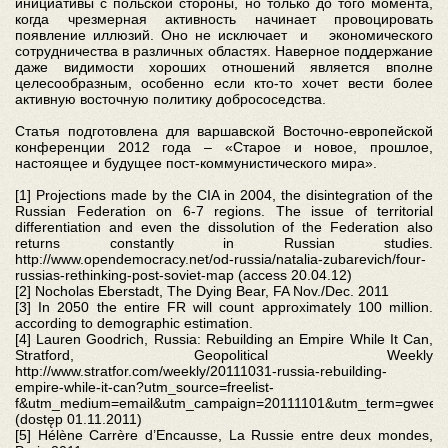
инициативы с польской стороны, но только до того момента,
когда чрезмерная активность начинает провоцировать
появление иллюзий. Оно не исключает и экономического
сотрудничества в различных областях. Наверное поддержание
даже видимости хороших отношений является вполне
целесообразным, особенно если кто-то хочет вести более
активную восточную политику добрососедства.
Статья подготовлена для варшавской Восточно-европейской
конференции 2012 года – «Старое и новое, прошлое,
настоящее и будущее пост-коммунистического мира».
[1] Projections made by the CIA in 2004, the disintegration of the
Russian Federation on 6-7 regions. The issue of territorial
differentiation and even the dissolution of the Federation also
returns constantly in Russian studies.
http://www.opendemocracy.net/od-russia/natalia-zubarevich/four-
russias-rethinking-post-soviet-map (access 20.04.12)
[2] Nocholas Eberstadt, The Dying Bear, FA Nov./Dec. 2011
[3] In 2050 the entire FR will count approximately 100 million.
according to demographic estimation.
[4] Lauren Goodrich, Russia: Rebuilding an Empire While It Can,
Stratford, Geopolitical Weekly
http://www.stratfor.com/weekly/20111031-russia-rebuilding-
empire-while-it-can?utm_source=freelist-
f&utm_medium=email&utm_campaign=20111101&utm_term=gweekl
(dostęp 01.11.2011)
[5] Hélène Carrère d’Encausse, La Russie entre deux mondes,