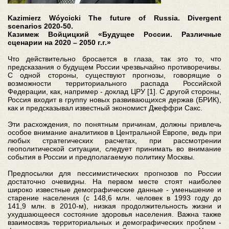
Kazimierz Wóycicki The future of Russia. Divergent
scenarios 2020-50.
Казимеж Войцицкий «Будущее России. Различные
сценарии на 2020 – 2050 г.г.»
Что действительно бросается в глаза, так это то, что
предсказания о будущем России чрезвычайно противоречивы.
С одной стороны, существуют прогнозы, говорящие о
возможности территориального распада Российской
Федерации, как, например - доклад ЦРУ [1]. С другой стороны,
Россия входит в группу новых развивающихся держав (БРИК),
как и предсказывал известный экономист Джеффри Сакс.
Эти расхождения, по понятным причинам, должны привлечь
особое внимание аналитиков в Центральной Европе, ведь при
любых стратегических расчетах, при рассмотрении
геополитической ситуации, следует принимать во внимание
события в России и предполагаемую политику Москвы.
Предпосылки для пессимистических прогнозов по России
достаточно очевидны. На первом месте стоят наиболее
широко известные демографические данные - уменьшение и
старение населения (с 148,6 млн. человек в 1993 году до
141,9 млн. в 2010-м), низкая продолжительность жизни и
ухудшающееся состояние здоровья населения. Важна также
взаимосвязь территориальных и демографических проблем -