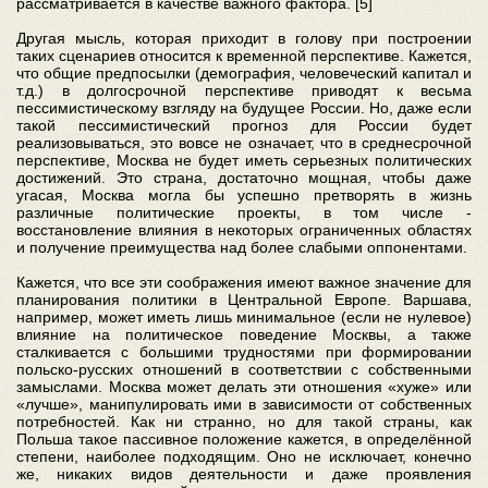
рассматривается в качестве важного фактора. [5]
Другая мысль, которая приходит в голову при построении
таких сценариев относится к временной перспективе. Кажется,
что общие предпосылки (демография, человеческий капитал и
т.д.) в долгосрочной перспективе приводят к весьма
пессимистическому взгляду на будущее России. Но, даже если
такой пессимистический прогноз для России будет
реализовываться, это вовсе не означает, что в среднесрочной
перспективе, Москва не будет иметь серьезных политических
достижений. Это страна, достаточно мощная, чтобы даже
угасая, Москва могла бы успешно претворять в жизнь
различные политические проекты, в том числе -
восстановление влияния в некоторых ограниченных областях
и получение преимущества над более слабыми оппонентами.
Кажется, что все эти соображения имеют важное значение для
планирования политики в Центральной Европе. Варшава,
например, может иметь лишь минимальное (если не нулевое)
влияние на политическое поведение Москвы, а также
сталкивается с большими трудностями при формировании
польско-русских отношений в соответствии с собственными
замыслами. Москва может делать эти отношения «хуже» или
«лучше», манипулировать ими в зависимости от собственных
потребностей. Как ни странно, но для такой страны, как
Польша такое пассивное положение кажется, в определённой
степени, наиболее подходящим. Оно не исключает, конечно
же, никаких видов деятельности и даже проявления