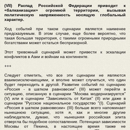
(VII) Распад Российской Федерации приводит к
«балканизации» огромной территории, вызывая
политическую напряженность носящую глобальный
характер.
Ход событий при таком сценарии является наименее
предсказуемым. В этом случае, еще более вероятно, что
такая большая территория, с такими огромными природными
богатствами может остаться беспризорной.
Этот тревожный сценарий может привести к эскалации
конфликтов в Азии и войнам на континенте.
+++
Следует отметить, что все эти сценарии не являются
взаимоисключающими, и вполне может случиться, что один
будет переходить в другой. Развитие событий по сценарию
«Россия - в шатком равновесии" (III) может перейти в
ситуацию, описанную в сценарии "Москва модернизируется"
(V) или в сценарии "Зависимость от Китая" (II) или даже в
сценарии "Русское национальное государство "(I). Сценарий
«Россия в шатком равновесии» (III) больше всего напоминает
нынешнюю ситуацию, хотя я, как и многие другие
наблюдатели, думаю, что нынешняя российская элита
отвергла бы подобное сопоставление. Потенциал зависимости
Москвы от Пекина, в настоящее время также не