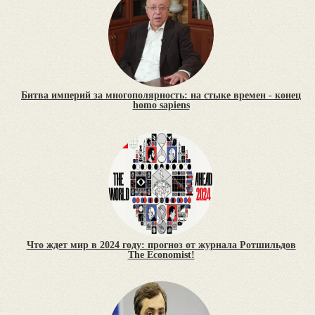
Битва империй за многополярность: на стыке времен - конец
homo sapiens
Что ждет мир в 2024 году: прогноз от журнала Ротшильдов
The Economist!