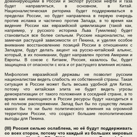
доминирующими в России и экспорт русской нефти и газа
будет направляться, в основном, в Китай.
Националистическая риторика будет поддерживаться в
пределах России, но будет направлена в первую очередь
против ислама и частично против Запада, в то время как
видение России как евразийской цивилизации (такой как,
например, у русского историка Льва Гумилева) будет
становиться все более сильным. Русские националисты, не
замечая растущей зависимости от Пекина, и уделяя особое
внимание восстановлению позиций России в отношениях с
Западом, будут делать акцент на русско-китайский альянс,
который, в их понимании, будет направлен против Америки и
Европы. В союзе с Китаем, Россия, казалось бы, будет
защищена от опасности с юга и от растущего влияния ислама.
Мифология евразийской державы не позволит русским
националистам видеть слабость их собственной страны. Такая
ситуация в России может быть весьма удобной для Китая,
потому что китайская элита не будет видеть угрозы
демократизации от такого положения в соседней стране, в то
время как имеющиеся в России ресурсы будут находиться в
её полном распоряжении. Запад был бы по существу лишен
какого бы то ни было политического влияния на огромной
территории России, что создаст большие геополитические
выгоды для Пекина.
(III) Россия сильно ослаблена, но её будут поддерживать
со всех сторон, потому что каждый из больших мировых