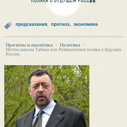
ПОЛЯКА О БУДУЩЕМ РОССИИ.
предсказания,
прогноз,
экономика
Прогнозы и аналитика
›
Политика
›
Мечты шакала Табаки или Размышления поляка о будущем
России.