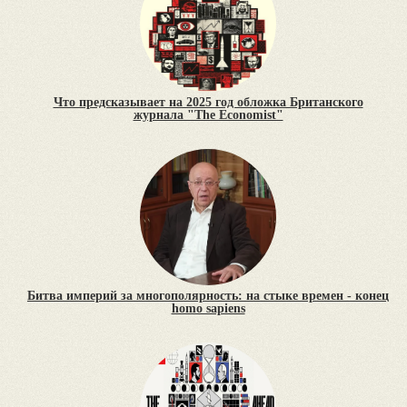
Что предсказывает на 2025 год обложка Британского
журнала "The Economist"
Битва империй за многополярность: на стыке времен - конец
homo sapiens