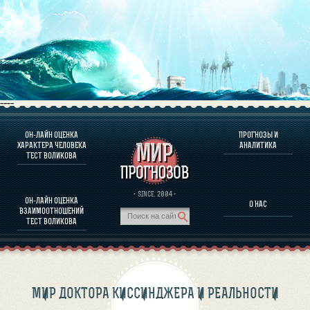
----
ОН-ЛАЙН ОЦЕНКА
ПРОГНОЗЫ И
О ПРОГРАММЕ
ХАРАКТЕРА ЧЕЛОВЕКА
АНАЛИТИКА
ТЕСТ ВОЛИКОВА
ОЦЕНКА ХАРАКТЕРA ЧЕЛОВЕКА
ОЦЕНКА ХАРАКТЕРА ВЫДАЮЩИХСЯ ЛИЧНОСТЕЙ
О ПРОГРАММЕ
· SINCE. 2004 ·
ОН-ЛАЙН ОЦЕНКА
О НАС
ТЕСТ НА СОВМЕСТИМОСТЬ ВОЛИКОВА
ВЗАИМООТНОШЕНИЙ
ПРОГНОЗЫ И АНАЛИТИКА
ТЕСТ ВОЛИКОВА
МИР ДОКТОРА КИССИНДЖЕРА И РЕАЛЬНОСТИ