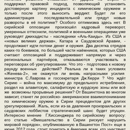
поддержал правовой подход, позволяющий установить
достоверную картину инцидента с химическим оружием и
только после этого выносить вердикт. Будет ли его
администрация последовательной или грядут новые
развороты в её политике? Особого оптимизма здесь нет. В
сирийской оппозиции произошёл кадровый переворот,
умеренных оттеснили, политикой и военными операциями уже
руководят джихадисты - наследники «Аль-Каиды». Из США и
«новых великих держав», Катара и Саудовской Аравии, -
продолжают идти потоки денег и оружия. Два десятка отрядов
каких-то боевиков, по большей части наёмников, которых США
считают оппозицией и поддерживают напрямую и через
региональных партнёров, отказываются участвовать в
переговорах об урегулировании. Что это - подготовка к новому
раунду военных действий? Реальна ли в таких условиях
«Женева-2», не окажутся ли вновь напрасными усилия
министра С.Лаврова и госсекретаря Дж.Керри ? Что ждёт
Сирию – война по максимуму до предельного истребления,
раздел на алавитскую, салафитскую и курдскую зоны или всё
же возможны прорывные решения? От Вашингтона во многом
зависит, станет ли российско- американское взаимопонимание
по химическому оружию в Сирии прецедентом для других
урегулирований. Жаль, если из-за давления произраильских и
саудовских лоббистов стратегический шанс будет упущен.
Интересно мнение Г.Киссинджера по сирийскому вопросу:
его статью «Вмешательство в Сирии рискует нарушить
мировой порядок», опубликованную в Вашингтон Пост» еще в
июне 2012 года, стоит почитать в Америке всем, кто участвует