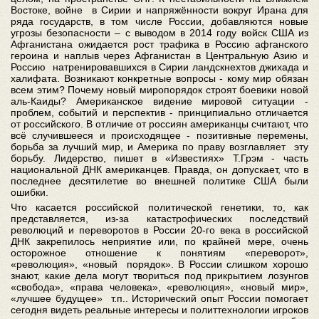
Востоке, войне в Сирии и напряжённости вокруг Ирана для
ряда государств, в том числе России, добавляются новые
угрозы безопасности – с выводом в 2014 году войск США из
Афганистана ожидается рост трафика в Россию афганского
героина и наплыв через Афганистан в Центральную Азию и
Россию натренировавшихся в Сирии ландскнехтов джихада и
халифата. Возникают конкретные вопросы - кому мир обязан
всем этим? Почему новый миропорядок строят боевики новой
аль-Каиды? Американское видение мировой ситуации -
проблем, событий и перспектив - принципиально отличается
от российского. В отличие от россиян американцы считают, что
всё случившееся и происходящее - позитивные перемены,
борьба за лучший мир, и Америка по праву возглавляет эту
борьбу. Лидерство, пишет в «Известиях» Т.Грэм - часть
национальной ДНК американцев. Правда, он допускает, что в
последнее десятилетие во внешней политике США были
ошибки.
Что касается российской политической генетики, то, как
представляется, из-за катастрофических последствий
революций и переворотов в России 20-го века в российской
ДНК закрепилось неприятие или, по крайней мере, очень
осторожное отношение к понятиям «переворот»,
«революция», «новый порядок». В России слишком хорошо
знают, какие дела могут твориться под прикрытием лозунгов
«свобода», «права человека», «революция», «новый мир»,
«лучшее будущее» т.п.. Исторический опыт России помогает
сегодня видеть реальные интересы и политтехнологии игроков