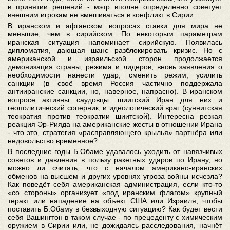
в принятии решений - мэтр вполне определенно советует
внешним игрокам не вмешиваться в конфликт в Сирии.
В иранском и афганском вопросах ставки для мира не
меньшие, чем в сирийском. По некоторым параметрам
иранская ситуация напоминает сирийскую. Появилась
дипломатия, дающая шанс разблокировать кризис. Но с
американской и израильской сторон продолжается
демонизация страны, режима и лидеров, вновь заявления о
необходимости нанести удар, сменить режим, усилить
санкции (в своё время Россия частично поддержала
антииранские санкции, но, наверное, напрасно). В иранском
вопросе активны саудовцы: шиитский Иран для них и
геополитический соперник, и идеологический враг (суннитская
теократия против теократии шиитской). Интересна резкая
реакция Эр-Рияда на американские жесты в отношении Ирана
- что это, стратегия «расправляющего крылья» партнёра или
недовольство временное?
В последние годы Б.Обаме удавалось уходить от навязчивых
советов и давления в пользу ракетных ударов по Ирану, но
можно ли считать, что с началом американо-иранских
обменов на высшем и других уровнях угроза войны исчезла?
Как поведёт себя американская администрация, если кто-то
«со стороны» организует «под иранским флагом» крупный
теракт или нападение на объект США или Израиля, чтобы
поставить Б.Обаму в безвыходную ситуацию? Как будет вести
себя Вашингтон в таком случае - по прецеденту с химическим
оружием в Сирии или, не дожидаясь расследования, начнёт