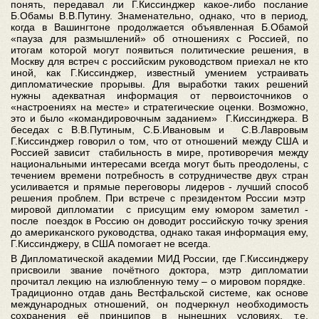
понять, передавал ли Г.Киссинджер какое-либо послание
Б.Обамы В.В.Путину. Знаменательно, однако, что в период,
когда в Вашингтоне продолжается объявленная Б.Обамой
«пауза для размышлений» об отношениях с Россией, по
итогам которой могут появиться политические решения, в
Москву для встреч с российским руководством приехал не кто
иной, как Г.Киссинджер, известный умением устраивать
дипломатические прорывы. Для выработки таких решений
нужны адекватная информация от первоисточников о
«настроениях на месте» и стратегические оценки. Возможно,
это и было «командировочным заданием» Г.Киссинджера. В
беседах с В.В.Путиным, С.Б.Ивановым и С.В.Лавровым
Г.Киссинджер говорил о том, что от отношений между США и
Россией зависит стабильность в мире, противоречия между
национальными интересами всегда могут быть преодолены, с
течением времени потребность в сотрудничестве двух стран
усиливается и прямые переговоры лидеров - лучший способ
решения проблем. При встрече с президентом России мэтр
мировой дипломатии с присущим ему юмором заметил -
после поездок в Россию он доводит российскую точку зрения
до американского руководства, однако такая информация ему,
Г.Киссинджеру, в США помогает не всегда.
В Дипломатической академии МИД России, где Г.Киссинджеру
присвоили звание почётного доктора, мэтр дипломатии
прочитал лекцию на излюбленную тему – о мировом порядке.
Традиционно отдав дань Вестфальской системе, как основе
международных отношений, он подчеркнул необходимость
сохранения её принципов в нынешних условиях, т.е.