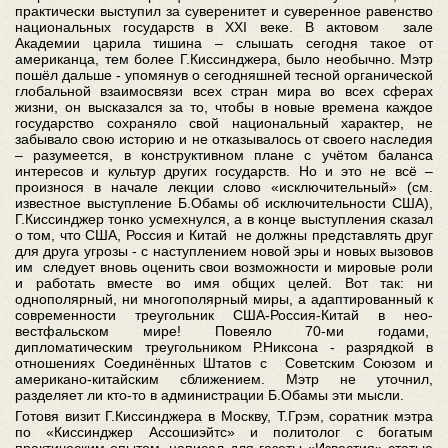
практически выступил за суверенитет и суверенное равенство
национальных государств в ХХI веке. В актовом зале
Академии царила тишина – слышать сегодня такое от
американца, тем более Г.Киссинджера, было необычно. Мэтр
пошёл дальше - упомянув о сегодняшней тесной органической
глобальной взаимосвязи всех стран мира во всех сферах
жизни, он высказался за то, чтобы в новые времена каждое
государство сохраняло свой национальный характер, не
забывало свою историю и не отказывалось от своего наследия
– разумеется, в конструктивном плане с учётом баланса
интересов и культур других государств. Но и это не всё –
произнося в начале лекции слово «исключительный» (см.
известное выступление Б.Обамы об исключительности США),
Г.Киссинджер тонко усмехнулся, а в конце выступления сказал
о том, что США, Россия и Китай не должны представлять друг
для друга угрозы - с наступлением новой эры и новых вызовов
им следует вновь оценить свои возможности и мировые роли
и работать вместе во имя общих целей. Вот так: ни
однополярный, ни многополярный миры, а адаптированный к
современности треугольник США-Россия-Китай в нео-
вестфальском мире! Повеяло 70-ми годами,
дипломатическим треугольником Р.Никсона - разрядкой в
отношениях Соединённых Штатов с Советским Союзом и
американо-китайским сближением. Мэтр не уточнил,
разделяет ли кто-то в администрации Б.Обамы эти мысли.
Готовя визит Г.Киссинджера в Москву, Т.Грэм, соратник мэтра
по «Киссинджер Ассошиэйтс» и политолог с богатым