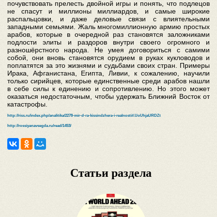
почувствовать прелесть двойной игры и понять, что подлецов
не спасут и миллионы миллиардов, и самые широкие
распальцовки, и даже деловые связи с влиятельными
западными семьями. Жаль многомиллионную армию простых
арабов, которые в очередной раз становятся заложниками
подлости элиты и раздоров внутри своего огромного и
разношёрстного народа. Не умея договориться с самими
собой, они вновь становятся орудием в руках кукловодов и
поплатятся за это жизнями и судьбами своих стран. Примеры
Ирака, Афганистана, Египта, Ливии, к сожалению, научили
только сирийцев, которые единственные среди арабов нашли
в себе силы к единению и сопротивлению. Но этого может
оказаться недостаточным, чтобы удержать Ближний Восток от
катастрофы.
http://riss.ru/index.php/analitika/2278-mir-d-ra-kissindzhera-i-realnosti#.UoUhjaURDZt
http://rossiyanavsegda.ru/read/1453/
Статьи раздела