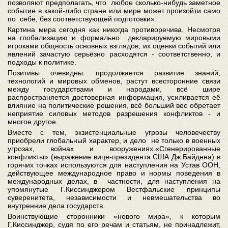
позволяют предполагать, что любое сколько-нибудь заметное
событие в какой-либо стране или мире может произойти само
по себе, без соответствующей подготовки».
Картина мира сегодня как никогда противоречива. Несмотря
на глобализацию и формально декларируемую мировыми
игроками общность основных взглядов, их оценки событий или
явлений зачастую серьёзно расходятся - соответственно, и
подходы к политике.
Позитивы очевидны: продолжается развитие знаний,
технологий и мировых обменов, растут всесторонние связи
между государствами и народами, всё шире
распространяется достоверная информация, усиливается её
влияние на политические решения, всё больший вес обретает
неприятие силовых методов разрешения конфликтов - и
многое другое.
Вместе с тем, экзистенциальные угрозы человечеству
приобрели глобальный характер, и дело не только в военных
угрозах, войнах и вооружениях.«Сгенерированные
конфликты» (выражение вице-президента США Дж.Байдена) в
горячих точках используются для наступления на Устав ООН,
действующее международное право и нормы поведения в
международных делах, в частности, для наступления на
упомянутые Г.Киссинджером Вестфальские принципы
суверенитета, независимости и невмешательства во
внутренние дела государств.
Воинствующие сторонники «нового мира», к которым
Г.Киссинджер, судя по его речам и статьям, не принадлежит,