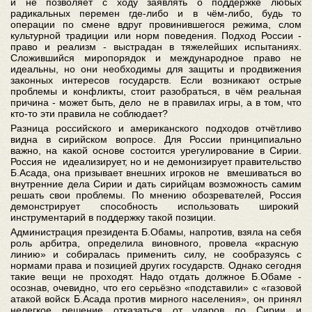
и не позволяет с ходу заявлять о поддержке любых
радикальных перемен где-либо и в чём-либо, будь то
операции по смене вдруг провинившегося режима, слом
культурной традиции или норм поведения. Подход России -
право и реализм - выстрадан в тяжелейших испытаниях.
Сложившийся миропорядок и международное право не
идеальны, но они необходимы для защиты и продвижения
законных интересов государств. Если возникают острые
проблемы и конфликты, стоит разобраться, в чём реальная
причина - может быть, дело не в правилах игры, а в том, что
кто-то эти правила не соблюдает?
Разница российского и американского подходов отчётливо
видна в сирийском вопросе. Для России принципиально
важно, на какой основе состоится урегулирование в Сирии.
Россия не идеализирует, но и не демонизирует правительство
Б.Асада, она призывает внешних игроков не вмешиваться во
внутренние дела Сирии и дать сирийцам возможность самим
решать свои проблемы. По мнению обозревателей, Россия
демонстрирует способность использовать широкий
инструментарий в поддержку такой позиции.
Администрация президента Б.Обамы, напротив, взяла на себя
роль арбитра, определила виновного, провела «красную
линию» и собиралась применить силу, не сообразуясь с
нормами права и позицией других государств. Однако сегодня
такие вещи не проходят. Надо отдать должное Б.Обаме -
осознав, очевидно, что его серьёзно «подставили» с «газовой
атакой войск Б.Асада против мирного населения», он принял
нелегкое решение отказаться от ударов по Сирии и