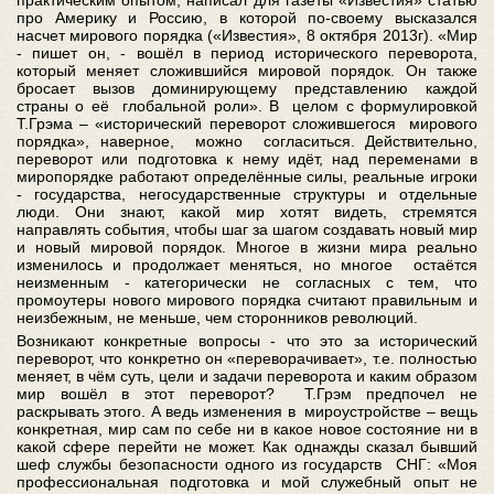
практическим опытом, написал для газеты «Известия» статью
про Америку и Россию, в которой по-своему высказался
насчет мирового порядка («Известия», 8 октября 2013г). «Мир
- пишет он, - вошёл в период исторического переворота,
который меняет сложившийся мировой порядок. Он также
бросает вызов доминирующему представлению каждой
страны о её глобальной роли». В целом с формулировкой
Т.Грэма – «исторический переворот сложившегося мирового
порядка», наверное, можно согласиться. Действительно,
переворот или подготовка к нему идёт, над переменами в
миропорядке работают определённые силы, реальные игроки
- государства, негосударственные структуры и отдельные
люди. Они знают, какой мир хотят видеть, стремятся
направлять события, чтобы шаг за шагом создавать новый мир
и новый мировой порядок. Многое в жизни мира реально
изменилось и продолжает меняться, но многое остаётся
неизменным - категорически не согласных с тем, что
промоутеры нового мирового порядка считают правильным и
неизбежным, не меньше, чем сторонников революций.
Возникают конкретные вопросы - что это за исторический
переворот, что конкретно он «переворачивает», т.е. полностью
меняет, в чём суть, цели и задачи переворота и каким образом
мир вошёл в этот переворот? Т.Грэм предпочел не
раскрывать этого. А ведь изменения в мироустройстве – вещь
конкретная, мир сам по себе ни в какое новое состояние ни в
какой сфере перейти не может. Как однажды сказал бывший
шеф службы безопасности одного из государств СНГ: «Моя
профессиональная подготовка и мой служебный опыт не