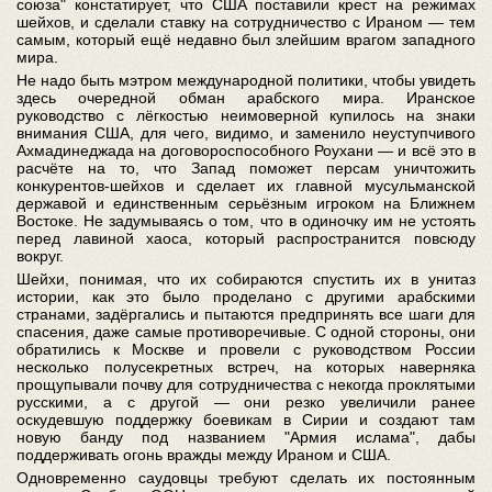
союза" констатирует, что США поставили крест на режимах
шейхов, и сделали ставку на сотрудничество с Ираном — тем
самым, который ещё недавно был злейшим врагом западного
мира.
Не надо быть мэтром международной политики, чтобы увидеть
здесь очередной обман арабского мира. Иранское
руководство с лёгкостью неимоверной купилось на знаки
внимания США, для чего, видимо, и заменило неуступчивого
Ахмадинеджада на договороспособного Роухани — и всё это в
расчёте на то, что Запад поможет персам уничтожить
конкурентов-шейхов и сделает их главной мусульманской
державой и единственным серьёзным игроком на Ближнем
Востоке. Не задумываясь о том, что в одиночку им не устоять
перед лавиной хаоса, который распространится повсюду
вокруг.
Шейхи, понимая, что их собираются спустить их в унитаз
истории, как это было проделано с другими арабскими
странами, задёргались и пытаются предпринять все шаги для
спасения, даже самые противоречивые. С одной стороны, они
обратились к Москве и провели с руководством России
несколько полусекретных встреч, на которых наверняка
прощупывали почву для сотрудничества с некогда проклятыми
русскими, а с другой — они резко увеличили ранее
оскудевшую поддержку боевикам в Сирии и создают там
новую банду под названием "Армия ислама", дабы
поддерживать огонь вражды между Ираном и США.
Одновременно саудовцы требуют сделать их постоянным