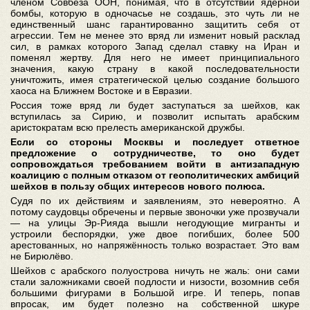
членом Совбеза ООН, понимая, что в отсутствии ядерной
бомбы, которую в одночасье не создашь, это чуть ли не
единственный шанс гарантированно защитить себя от
агрессии. Тем не менее это вряд ли изменит новый расклад
сил, в рамках которого Запад сделал ставку на Иран и
поменял жертву. Для него не имеет принципиального
значения, какую страну в какой последовательности
уничтожить, имея стратегической целью создание большого
хаоса на Ближнем Востоке и в Евразии.
Россия тоже вряд ли будет заступаться за шейхов, как
вступилась за Сирию, и позволит испытать арабским
аристократам всю прелесть американской дружбы.
Если со стороны Москвы и последует ответное
предложение о сотрудничестве, то оно будет
сопровождаться требованием войти в антизападную
коалицию с полным отказом от геополитических амбиций
шейхов в пользу общих интересов нового полюса.
Судя по их действиям и заявлениям, это невероятно. А
потому саудовцы обречены и первые звоночки уже прозвучали
— на улицы Эр-Рияда вышли негодующие мигранты и
устроили беспорядки, уже двое погибших, более 500
арестованных, но напряжённость только возрастает. Это вам
не Бирюлёво.
Шейхов с арабского полуострова ничуть не жаль: они сами
стали заложниками своей подлости и низости, возомнив себя
большими фигурами в Большой игре. И теперь, попав
впросак, им будет полезно на собственной шкуре