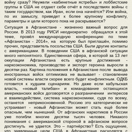
войну сразу? Неужели «кабинетные ястребы» и лоббистские
группы в США не отдают себе отчёт в последствиях войны с
таким государством, как Иран, если она начнётся? Или война,
по их замыслу, приведет к более крупному конфликту,
параметры и цели которого пока не раскрываются?
Ситуация в Афганистане - жизненно важный вопрос для
России. В 2013 году РИСИ неоднократно обращался к этой
теме, провёл международную конференцию по теме
«Афганистан - 2014», на которую был приглашён, помимо
прочих, представитель посольства США. Были другие контакты
с американцами. В поведении США в афганской ситуации
много непонятного. Единственная сфера, в которой за 13 лет
оккупации Афганистана есть крупные достижения -
наркоэкономика, производство и экспорт героина выросли в
десятки раз. Картина положения в Афганистане после вывода
иностранных войск оптимизма не вызывает - становление
новой системы власти скорее всего будет конфликтным. ОДКБ
готовится к худшим сценариям. Но даже если кабульская
власть, «новый талибан» и командование остающихся
американских войск договорятся о разграничении интересов
и взаимодействии, система наркоэкономики, судя по всему,
останется неприкосновенной. Россию это категорически не
устраивает - новый Афганистан может стать ещё более
опасным, чем нынешний. От афганских наркотиков в России
уже погибли многие десятки тысяч человек. Никакого
понимания с американской стороной в афганском вопросе
достигнуть не удается. Это – партнёрство? Есть ощущение,
что заявленные цели США в Афганистане расходятся с