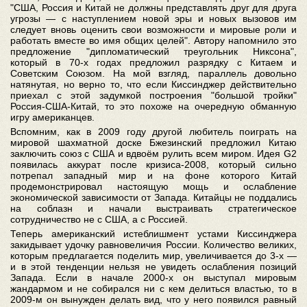
"США, Россия и Китай не должны представлять друг для друга
угрозы — с наступлением новой эры и новых вызовов им
следует вновь оценить свои возможности и мировые роли и
работать вместе во имя общих целей". Автору напомнило это
предложение "дипломатический треугольник Никсона",
который в 70-х годах предложил разрядку с Китаем и
Советским Союзом. На мой взгляд, параллель довольно
натянутая, но верно то, что если Киссинджер действительно
приехал с этой задумкой построения "большой тройки"
Россия-США-Китай, то это похоже на очередную обманную
игру американцев.
Вспомним, как в 2009 году другой любитель поиграть на
мировой шахматной доске Бжезинский предложил Китаю
заключить союз с США и вдвоём рулить всем миром. Идея G2
появилась аккурат после кризиса-2008, который сильно
потрепал западный мир и на фоне которого Китай
продемонстрировал настоящую мощь и ослабление
экономической зависимости от Запада. Китайцы не поддались
на соблазн и начали выстраивать стратегическое
сотрудничество не с США, а с Россией.
Теперь американский истеблишмент устами Киссинджера
закидывает удочку равновеличия России. Количество великих,
которым предлагается поделить мир, увеличивается до 3-х —
и в этой тенденции нельзя не увидеть ослабления позиций
Запада. Если в начале 2000-х он выступал мировым
жандармом и не собирался ни с кем делиться властью, то в
2009-м он вынужден делать вид, что у него появился равный