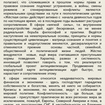
полагают, что сложившиеся в прошлом нормы права и
правовое сознание подлежат устранению, а войны, смены
режимов и сгенерированные конфликты являются
нормальными средствами на пути к геополитическим целям.
«Жёсткая сила» действует активно с начала девяностых годов
по настоящее время, но в последние годы вызывает растущее
сопротивление. В сфере «мягкой силы», т.е. внутреннем
жизнеустройстве людей, идёт бескровная, но не менее
радикальная борьба философий и практики. Ведётся
наступление на нематериальные основы, принципы и нормы
существующей цивилизации - матрица сознания и понятия о
правильном и недопустимом меняются, десакрализуются и
отменяются прежние основы частной, семейной,
общественной и политической жизни людей. Жёстко
внедряются новые, ещё вчера считавшиеся преступными
нормы поведения. Характер, размах и системность
инноваций позволяет говорить о том, что реализуется
глобальный проект антицивилизации. Продвижение по
маршрутной карте антицивилизации идёт быстро, но
нарастает и сопротивление этому.
К сфере негатива относится неадекватность мировых
финансов и экономики - здесь господствует парадигма
собственности и богатства, менять её никто не собирается.
Кризисы в экономике, по классике, ведут к соблазнам в
мировой политике. Конфликтогенность - где больше, где
меньше - присутствует практически во всех регионах мира за
исключением, пожалуй, Европы, Северной Америки и пока, в
целом, на пространстве СНГ. К нестабильности на Ближнем