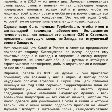
партнёр, а в 2013 — их целых два. Замысел американцев
сколь прост, столь и понятен — так слабеющие лидеры
предлагают молодым волкам войти в долю, чтобы не
лишиться всей власти сразу и чтобы иметь время отдышаться
и хитростью съесть конкурентов. Это чистой воды блеф,
который тем не менее привлекателен для новых лидеров.
Однако надо быть полным Горбачёвым, чтобы имея в
антизападной коалиции абсолютное большинство
человечества, как показал это саммит G20 в Стрельне,
променять растущую мощь не-Запада на игрушечный
союз с Западом.
Нет сомнений, что Китай и Россия в ответ на предложение
похлопают старину Киссинджера по плечу, подарят ему
почётные ордена и награды и отправят на свалку истории.
Что, впрочем, не исключает обещаний русских и китайцев о
стратегическом партнёрстве, дабы выиграть время и поводить
за нос американцев.
Впрочем, ребята из ФРС не дураки и они прекрасно
понимают, что времени у них в обрез. А потому после
неудачной попытки агрессии в Сирии (эта цель отложена
минимум на год) США серьёзно скорректировали план по
дестабилизации Ближнего Востока и вместо Ирана
следующей целью назначили Саудовскую Аравию и весь
аравийский полуостров — тех самых шейхов, которые так
много сделали для уничтожения Египта и Ливии и которые
верили, что с ними ничего подобного прозойти не может.
Журнал "Эксперт" в материале "Конец семидесятилетнего