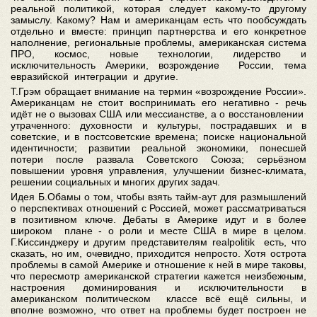
реальной политикой, которая следует какому-то другому
замыслу. Какому? Нам и американцам есть что пообсуждать
отдельно и вместе: принцип партнерства и его конкретное
наполнение, региональные проблемы, американская система
ПРО, космос, новые технологии, лидерство и
исключительность Америки, возрождение России, тема
евразийской интеграции и другие.
Т.Грэм обращает внимание на термин «возрождение России».
Американцам не стоит воспринимать его негативно - речь
идёт не о вызовах США или мессианстве, а о восстановлении
утраченного: духовности и культуры, пострадавших и в
советские, и в постсоветские времена; поиске национальной
идентичности; развитии реальной экономики, понесшей
потери после развала Советского Союза; серьёзном
повышении уровня управления, улучшении бизнес-климата,
решении социальных и многих других задач.
Идея Б.Обамы о том, чтобы взять тайм-аут для размышлений
о перспективах отношений с Россией, может рассматриваться
в позитивном ключе. Дебаты в Америке идут и в более
широком плане - о роли и месте США в мире в целом.
Г.Киссинджеру и другим представителям realpolitik есть, что
сказать, но им, очевидно, приходится непросто. Хотя острота
проблемы в самой Америке и отношение к ней в мире таковы,
что пересмотр американской стратегии кажется неизбежным,
настроения доминирования и исключительности в
американском политическом классе всё ещё сильны, и
вполне возможно, что ответ на проблемы будет построен не