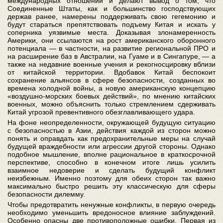
международных отношений и делают вывод о том, что
Соединенные Штаты, как и большинство господствующих
держав ранее, намерены поддерживать свою гегемонию и
будут стараться препятствовать подъему Китая и искать у
соперника уязвимые места. Доказывая злонамеренность
Америки, они ссылаются на рост американского оборонного
потенциала — в частности, на развитие региональной ПРО и
на расширение баз в Австралии, на Гуаме и в Сингапуре, — а
также на недавние военные учения и рекогносцировку вблизи
от китайской территории. Вдобавок Китай беспокоит
сохранение альянсов в сфере безопасности, созданных во
времена холодной войны, а новую американскую концепцию
«воздушно-морских боевых действий», по мнению китайских
военных, можно объяснить только стремлением сдерживать
Китай угрозой превентивного обезглавливающего удара.
На фоне неопределенности, окружающей будущую ситуацию
с безопасностью в Азии, действия каждой из сторон можно
понять и оправдать как предохранительные меры на случай
будущей враждебности или агрессии другой стороны. Однако
подобное мышление, вполне рациональное в краткосрочной
перспективе, способно в конечном итоге лишь усилить
взаимное недоверие и сделать будущий конфликт
неизбежным. Именно поэтому для обеих сторон так важно
максимально быстро решить эту классическую для сферы
безопасности дилемму.
Чтобы предотвратить ненужные конфликты, в первую очередь
необходимо уменьшить вредоносное влияние заблуждений.
Особенно опасны две противоположные ошибки. Первая из