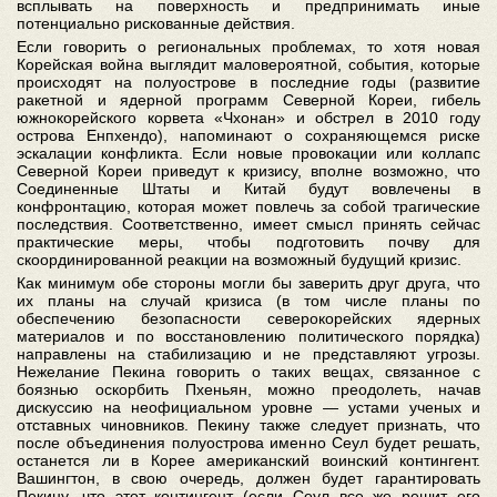
всплывать на поверхность и предпринимать иные
потенциально рискованные действия.
Если говорить о региональных проблемах, то хотя новая
Корейская война выглядит маловероятной, события, которые
происходят на полуострове в последние годы (развитие
ракетной и ядерной программ Северной Кореи, гибель
южнокорейского корвета «Чхонан» и обстрел в 2010 году
острова Енпхендо), напоминают о сохраняющемся риске
эскалации конфликта. Если новые провокации или коллапс
Северной Кореи приведут к кризису, вполне возможно, что
Соединенные Штаты и Китай будут вовлечены в
конфронтацию, которая может повлечь за собой трагические
последствия. Соответственно, имеет смысл принять сейчас
практические меры, чтобы подготовить почву для
скоординированной реакции на возможный будущий кризис.
Как минимум обе стороны могли бы заверить друг друга, что
их планы на случай кризиса (в том числе планы по
обеспечению безопасности северокорейских ядерных
материалов и по восстановлению политического порядка)
направлены на стабилизацию и не представляют угрозы.
Нежелание Пекина говорить о таких вещах, связанное с
боязнью оскорбить Пхеньян, можно преодолеть, начав
дискуссию на неофициальном уровне — устами ученых и
отставных чиновников. Пекину также следует признать, что
после объединения полуострова именно Сеул будет решать,
останется ли в Корее американский воинский контингент.
Вашингтон, в свою очередь, должен будет гарантировать
Пекину, что этот контингент (если Сеул все же решит его