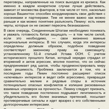
переговоры, направленные на поиск выходов из кризиса. Как
именно в каждом конкретном случае лучше действовать,
зависит от множества факторов, в том числе от того, насколько
хорошо Вашингтон способен координировать свои действия с
союзниками и партнерами. Тем не менее важно как можно
раньше и как можно понятнее разъяснить Пекину: есть некие
черты, которые он не сможет пересечь безнаказанно.
В свою очередь, Соединенным Штатам необходимо понимать
и уважать готовность Китая защищать — в том числе силой,
если это необходимо, — свои жизненно важные
национальные интересы. В тех случаях, когда эти интересы
определены должным образом, подобное поведение
соответствует законному праву на самозащиту,
установленному 51-й статьей Устава ООН. С учетом
исторического прошлого Китая, который нередко страдал от
вторжений и актов агрессии, вполне понятно, что он сейчас
предпринимает ряд шагов, чтобы продемонстрировать миру
свою решимость. Проблема заключается в том, что в
последние годы Пекин постоянно расширяет список
«ключевых» интересов и ведет себя агрессивно, превращая
сравнительно мелкие и рядовые споры в источник
потенциально опасных конфликтов и излишне рискованных
взаимных «проверок на прочность». Пекину следует признать,
что такое поведение постепенно подрывает легитимность и
убедительность его более значимых претензий, посылает
противоречивые сигналы и идет вразрез с его собственными
долгосрочными интересами.