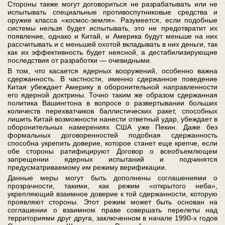
Стороны также могут договориться не разрабатывать или не
испытывать специальные противоспутниковые средства и
оружие класса «космос-земля». Разумеется, если подобные
системы нельзя будет испытывать, это не предотвратит их
появление, однако и Китай, и Америка будут меньше на них
рассчитывать и с меньшей охотой вкладывать в них деньги, так
как их эффективность будет неясной, а дестабилизирующие
последствия от разработки — очевидными.
В том, что касается ядерных вооружений, особенно важна
сдержанность. В частности, именно сдержанное поведение
Китая убеждает Америку в оборонительной направленности
его ядерной доктрины. Точно таким же образом сдержанная
политика Вашингтона в вопросе о развертывании больших
количеств перехватчиков баллистических ракет, способных
лишить Китай возможности нанести ответный удар, убеждает в
оборонительных намерениях США уже Пекин. Даже без
формальных договоренностей подобная сдержанность
способна укрепить доверие, которое станет еще крепче, если
обе стороны ратифицируют Договор о всеобъемлющем
запрещении ядерных испытаний и подчинятся
предусматриваемому им режиму верификации.
Данные меры могут быть дополнены соглашениями о
прозрачности, такими, как режим «открытого неба»,
укрепляющий взаимное доверие к той сдержанности, которую
проявляют стороны. Этот режим может быть основан на
соглашении о взаимном праве совершать перелеты над
территориями друг друга, заключенном в начале 1990-х годов