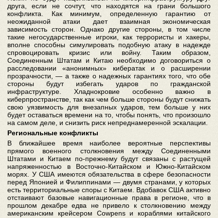
друга, если не сочтут, что находятся на грани большого
конфликта. Как минимум, определенную гарантию от
неожиданной атаки дает взаимная экономическая
зависимость сторон. Однако другие стороны, в том числе
такие негосударственные игроки, как террористы и хакеры,
вполне способны симулировать подобную атаку в надежде
спровоцировать кризис или войну. Таким образом,
Соединенным Штатам и Китаю необходимо договориться о
расследовании «анонимных» кибератак и о расширении
прозрачности, — а также о надежных гарантиях того, что обе
стороны будут избегать ударов по гражданской
инфраструктуре. Хладнокровие особенно важно в
киберпространстве, так как чем больше стороны будут снижать
свою уязвимость для внезапных ударов, тем больше у них
будет оставаться времени на то, чтобы понять, что произошло
на самом деле, и снизить риск непреднамеренной эскалации.
Региональные конфликты
В ближайшее время наиболее вероятные перспективы
прямого военного столкновения между Соединенными
Штатами и Китаем по-прежнему будут связаны с растущей
напряженностью в Восточно-Китайском и Южно-Китайском
морях. У США имеются обязательства в сфере безопасности
перед Японией и Филиппинами — двумя странами, у которых
есть территориальные споры с Китаем. Вдобавок США активно
отстаивают базовые навигационные права в регионе, что в
прошлом декабре едва не привело к столкновению между
американским крейсером Cowpens и кораблями китайского