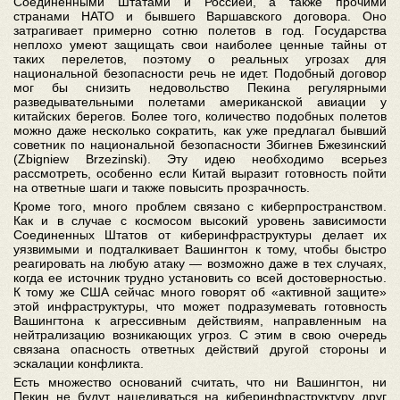
Соединенными Штатами и Россией, а также прочими
странами НАТО и бывшего Варшавского договора. Оно
затрагивает примерно сотню полетов в год. Государства
неплохо умеют защищать свои наиболее ценные тайны от
таких перелетов, поэтому о реальных угрозах для
национальной безопасности речь не идет. Подобный договор
мог бы снизить недовольство Пекина регулярными
разведывательными полетами американской авиации у
китайских берегов. Более того, количество подобных полетов
можно даже несколько сократить, как уже предлагал бывший
советник по национальной безопасности Збигнев Бжезинский
(Zbigniew Brzezinski). Эту идею необходимо всерьез
рассмотреть, особенно если Китай выразит готовность пойти
на ответные шаги и также повысить прозрачность.
Кроме того, много проблем связано с киберпространством.
Как и в случае с космосом высокий уровень зависимости
Соединенных Штатов от киберинфраструктуры делает их
уязвимыми и подталкивает Вашингтон к тому, чтобы быстро
реагировать на любую атаку — возможно даже в тех случаях,
когда ее источник трудно установить со всей достоверностью.
К тому же США сейчас много говорят об «активной защите»
этой инфраструктуры, что может подразумевать готовность
Вашингтона к агрессивным действиям, направленным на
нейтрализацию возникающих угроз. С этим в свою очередь
связана опасность ответных действий другой стороны и
эскалации конфликта.
Есть множество оснований считать, что ни Вашингтон, ни
Пекин не будут нацеливаться на киберинфраструктуру друг