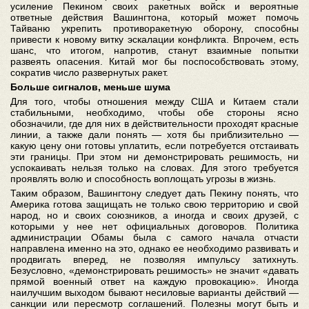
усиление Пекином своих ракетных войск и вероятные
ответные действия Вашингтона, который может помочь
Тайваню укрепить противоракетную оборону, способны
привести к новому витку эскалации конфликта. Впрочем, есть
шанс, что итогом, напротив, станут взаимные попытки
развеять опасения. Китай мог бы поспособствовать этому,
сократив число развернутых ракет.
Больше сигналов, меньше шума
Для того, чтобы отношения между США и Китаем стали
стабильными, необходимо, чтобы обе стороны ясно
обозначили, где для них в действительности проходят красные
линии, а также дали понять — хотя бы приблизительно —
какую цену они готовы уплатить, если потребуется отстаивать
эти границы. При этом ни демонстрировать решимость, ни
успокаивать нельзя только на словах. Для этого требуется
проявлять волю и способность воплощать угрозы в жизнь.
Таким образом, Вашингтону следует дать Пекину понять, что
Америка готова защищать не только свою территорию и свой
народ, но и своих союзников, а иногда и своих друзей, с
которыми у нее нет официальных договоров. Политика
администрации Обамы была с самого начала отчасти
направлена именно на это, однако ее необходимо развивать и
продвигать вперед, не позволяя импульсу затихнуть.
Безусловно, «демонстрировать решимость» не значит «давать
прямой военный ответ на каждую провокацию». Иногда
наилучшим выходом бывают несиловые варианты действий —
санкции или пересмотр соглашений. Полезны могут быть и