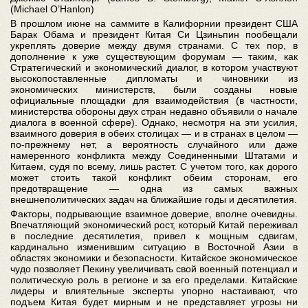
(Michael O’Hanlon)
В прошлом июне на саммите в Калифорнии президент США
Барак Обама и президент Китая Си Цзиньпин пообещали
укреплять доверие между двумя странами. С тех пор, в
дополнение к уже существующим форумам — таким, как
Стратегический и экономический диалог, в котором участвуют
высокопоставленные дипломаты и чиновники из
экономических министерств, были созданы новые
официальные площадки для взаимодействия (в частности,
министерства обороны двух стран недавно объявили о начале
диалога в военной сфере). Однако, несмотря на эти усилия,
взаимного доверия в обеих столицах — и в странах в целом —
по-прежнему нет, а вероятность случайного или даже
намеренного конфликта между Соединенными Штатами и
Китаем, судя по всему, лишь растет. С учетом того, как дорого
может стоить такой конфликт обеим сторонам, его
предотвращение — одна из самых важных
внешнеполитических задач на ближайшие годы и десятилетия.
Факторы, подрывающие взаимное доверие, вполне очевидны.
Впечатляющий экономический рост, который Китай переживал
в последние десятилетия, привел к мощным сдвигам,
кардинально изменившим ситуацию в Восточной Азии в
областях экономики и безопасности. Китайское экономическое
чудо позволяет Пекину увеличивать свой военный потенциал и
политическую роль в регионе и за его пределами. Китайские
лидеры и влиятельные эксперты упорно настаивают, что
подъем Китая будет мирным и не представляет угрозы ни