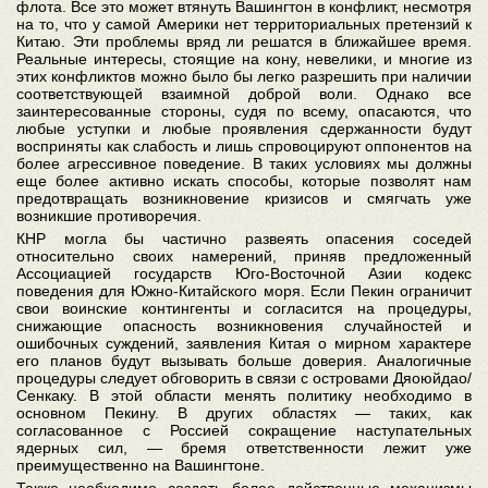
флота. Все это может втянуть Вашингтон в конфликт, несмотря
на то, что у самой Америки нет территориальных претензий к
Китаю. Эти проблемы вряд ли решатся в ближайшее время.
Реальные интересы, стоящие на кону, невелики, и многие из
этих конфликтов можно было бы легко разрешить при наличии
соответствующей взаимной доброй воли. Однако все
заинтересованные стороны, судя по всему, опасаются, что
любые уступки и любые проявления сдержанности будут
восприняты как слабость и лишь спровоцируют оппонентов на
более агрессивное поведение. В таких условиях мы должны
еще более активно искать способы, которые позволят нам
предотвращать возникновение кризисов и смягчать уже
возникшие противоречия.
КНР могла бы частично развеять опасения соседей
относительно своих намерений, приняв предложенный
Ассоциацией государств Юго-Восточной Азии кодекс
поведения для Южно-Китайского моря. Если Пекин ограничит
свои воинские контингенты и согласится на процедуры,
снижающие опасность возникновения случайностей и
ошибочных суждений, заявления Китая о мирном характере
его планов будут вызывать больше доверия. Аналогичные
процедуры следует обговорить в связи с островами Дяоюйдао/
Сенкаку. В этой области менять политику необходимо в
основном Пекину. В других областях — таких, как
согласованное с Россией сокращение наступательных
ядерных сил, — бремя ответственности лежит уже
преимущественно на Вашингтоне.