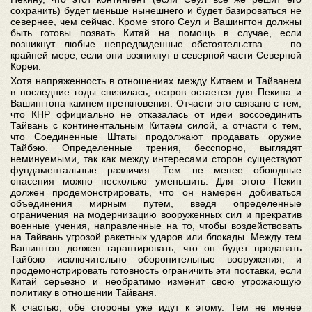
сохранить) будет меньше нынешнего и будет базироваться не
севернее, чем сейчас. Кроме этого Сеул и Вашингтон должны
быть готовы позвать Китай на помощь в случае, если
возникнут любые непредвиденные обстоятельства — по
крайней мере, если они возникнут в северной части Северной
Кореи.
Хотя напряженность в отношениях между Китаем и Тайванем
в последние годы снизилась, остров остается для Пекина и
Вашингтона камнем преткновения. Отчасти это связано с тем,
что КНР официально не отказалась от идеи воссоединить
Тайвань с континентальным Китаем силой, а отчасти с тем,
что Соединенные Штаты продолжают продавать оружие
Тайбэю. Определенные трения, бесспорно, выглядят
неминуемыми, так как между интересами сторон существуют
фундаментальные различия. Тем не менее обоюдные
опасения можно несколько уменьшить. Для этого Пекин
должен продемонстрировать, что он намерен добиваться
объединения мирным путем, введя определенные
ограничения на модернизацию вооруженных сил и прекратив
военные учения, направленные на то, чтобы воздействовать
на Тайвань угрозой ракетных ударов или блокады. Между тем
Вашингтон должен гарантировать, что он будет продавать
Тайбэю исключительно оборонительные вооружения, и
продемонстрировать готовность ограничить эти поставки, если
Китай серьезно и необратимо изменит свою угрожающую
политику в отношении Тайваня.
К счастью, обе стороны уже идут к этому. Тем не менее