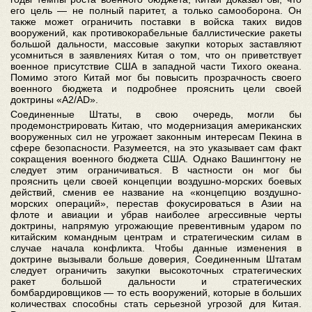
его цель — не полный паритет, а только самооборона. Он
также может ограничить поставки в войска таких видов
вооружений, как противокорабельные баллистические ракеты
большой дальности, массовые закупки которых заставляют
усомниться в заявлениях Китая о том, что он приветствует
военное присутствие США в западной части Тихого океана.
Помимо этого Китай мог бы повысить прозрачность своего
военного бюджета и подробнее прояснить цели своей
доктрины «A2/AD».
Соединенные Штаты, в свою очередь, могли бы
продемонстрировать Китаю, что модернизация американских
вооруженных сил не угрожает законным интересам Пекина в
сфере безопасности. Разумеется, на это указывает сам факт
сокращения военного бюджета США. Однако Вашингтону не
следует этим ограничиваться. В частности он мог бы
прояснить цели своей концепции воздушно-морских боевых
действий, сменив ее название на «концепцию воздушно-
морских операций», перестав фокусироваться в Азии на
флоте и авиации и убрав наиболее агрессивные черты
доктрины, напрямую угрожающие превентивным ударом по
китайским командным центрам и стратегическим силам в
случае начала конфликта. Чтобы данные изменения в
доктрине вызывали больше доверия, Соединенным Штатам
следует ограничить закупки высокоточных стратегических
ракет большой дальности и стратегических
бомбардировщиков — то есть вооружений, которые в больших
количествах способны стать серьезной угрозой для Китая.