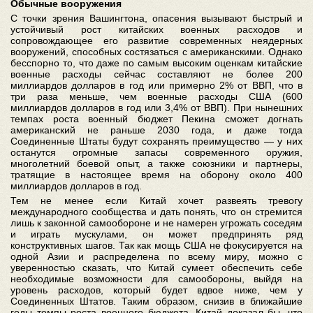
Обычные вооружения
С точки зрения Вашингтона, опасения вызывают быстрый и
устойчивый рост китайских военных расходов и
сопровождающее его развитие современных неядерных
вооружений, способных состязаться с американскими. Однако
бесспорно то, что даже по самым высоким оценкам китайские
военные расходы сейчас составляют не более 200
миллиардов долларов в год или примерно 2% от ВВП, что в
три раза меньше, чем военные расходы США (600
миллиардов долларов в год или 3,4% от ВВП). При нынешних
темпах роста военный бюджет Пекина сможет догнать
американский не раньше 2030 года, и даже тогда
Соединенные Штаты будут сохранять преимущество — у них
останутся огромные запасы современного оружия,
многолетний боевой опыт, а также союзники и партнеры,
тратящие в настоящее время на оборону около 400
миллиардов долларов в год.
Тем не менее если Китай хочет развеять тревогу
международного сообщества и дать понять, что он стремится
лишь к законной самообороне и не намерен угрожать соседям
и играть мускулами, он может предпринять ряд
конструктивных шагов. Так как мощь США не фокусируется на
одной Азии и распределена по всему миру, можно с
уверенностью сказать, что Китай сумеет обеспечить себе
необходимые возможности для самообороны, выйдя на
уровень расходов, который будет вдвое ниже, чем у
Соединенных Штатов. Таким образом, снизив в ближайшие
годы темпы роста военного бюджета, Китай доказал бы, что