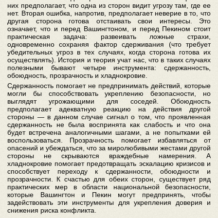
них предполагает, что одна из сторон видит угрозу там, где ее
нет. Вторая ошибка, напротив, предполагает неверие в то, что
другая сторона готова отстаивать свои интересы. Это
означает, что и перед Вашингтоном, и перед Пекином стоит
практическая задача: развеивать ложные страхи,
одновременно сохраняя фактор сдерживания (что требует
убедительных угроз в тех случаях, когда сторона готова их
осуществлять). История и теория учат нас, что в таких случаях
полезными бывают четыре инструмента: сдержанность,
обоюдность, прозрачность и хладнокровие.
Сдержанность помогает не предпринимать действий, которые
могли бы способствовать укреплению безопасности, но
выглядят угрожающими для соседей. Обоюдность
предполагает адекватную реакцию на действия другой
стороны — в данном случае сигнал о том, что проявленная
сдержанность не была воспринята как слабость и что она
будет встречена аналогичными шагами, а не попытками ей
воспользоваться. Прозрачность помогает избавляться от
опасений и убеждаться, что за миролюбивыми жестами другой
стороны не скрываются враждебные намерения. А
хладнокровие помогает предотвращать эскалацию кризисов и
способствует переходу к сдержанности, обоюдности и
прозрачности. К счастью для обеих сторон, существует ряд
практических мер в области национальной безопасности,
которые Вашингтон и Пекин могут предпринять, чтобы
задействовать эти инструменты для укрепления доверия и
снижения риска конфликта.