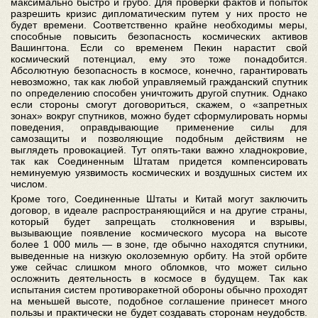
максимально быстро и грубо. Для проверки фактов и попыток
разрешить кризис дипломатическим путем у них просто не
будет времени. Соответственно крайне необходимы меры,
способные повысить безопасность космических активов
Вашингтона. Если со временем Пекин нарастит свой
космический потенциал, ему это тоже понадобится.
Абсолютную безопасность в космосе, конечно, гарантировать
невозможно, так как любой управляемый гражданский спутник
по определению способен уничтожить другой спутник. Однако
если стороны смогут договориться, скажем, о «запретных
зонах» вокруг спутников, можно будет сформулировать нормы
поведения, оправдывающие применение силы для
самозащиты и позволяющие подобным действиям не
выглядеть провокацией. Тут опять-таки важно хладнокровие,
так как Соединенным Штатам придется компенсировать
неминуемую уязвимость космических и воздушных систем их
числом.
Кроме того, Соединенные Штаты и Китай могут заключить
договор, в идеале распространяющийся и на другие страны,
который будет запрещать столкновения и взрывы,
вызывающие появление космического мусора на высоте
более 1 000 миль — в зоне, где обычно находятся спутники,
выведенные на низкую околоземную орбиту. На этой орбите
уже сейчас слишком много обломков, что может сильно
осложнить деятельность в космосе в будущем. Так как
испытания систем противоракетной обороны обычно проходят
на меньшей высоте, подобное соглашение принесет много
пользы и практически не будет создавать сторонам неудобств.