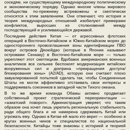
соседям, ни существующему международному политическому
и экономическому порядку. Однако многие члены мирового
сообщества по-прежнему встревожены и скептически
относятся к этим заявлениям. Они отмечают, что история и
теория международных отношений изобилуют примерами
конфликтов, выросших из столкновений между
господствующей и усиливающейся державой.
Последние действия Китая — от агрессивных флотских
операций в Восточно-Китайском и Южно-Китайском морях до
одностороннего провозглашения зоны идентификации ПВО
вокруг островов Дяоюйдао (которые в Японии называют
островами Сенкаку) в Восточно-Китайском море — только
укрепляют этот скептицизм. Вдобавок американских военных
аналитиков все сильнее беспокоят модернизация китайских
вооруженных сил и доктрина «прекращения доступа/
блокирования зоны» (A2/AD), которую они считают плохо
завуалированной попыткой сделать так, чтобы Соединенные
Штаты не могли эффективно отстаивать свои интересы и
поддерживать союзников в западной части Тихого океана.
В то же время команда Обамы активно продвигает
собственный проект стратегической переориентации —
«азиатский поворот». Администрация уверяет, что таким
образом она хочет лишь укрепить региональную стабильность
ради общего блага и не намерена сдерживать Китай или
угрожать ему. Однако в Китае ей мало кто верит — особенно в
кругах военных чинов и специалистов по национальной
безопасности. Китайцы тоже знакомы с историей и теорией