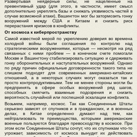
Развертывая неядерные силы, не нацеленные на
превентивный удар (для этого, в частности, имеет смысл
дополнительно укреплять базы и снижать уязвимость частей в
случае возможной атаки), Вашингтон мог бы затормозить гонку
вооружений между США и Китаем и снизить риск
перерастания кризисов в конфликты.
От космоса к киберпространству
Самой известной мерой по укреплению доверия во времена
холодной войны были соглашения по контролю над
стратегическими вооружениями, которые — несмотря на ряд
связанных с ними проблем — в конечном счете помогали
Москве и Вашингтону стабилизировать ситуацию и сдерживать
гонку оборонительных и наступательных вооружений. Однако
по ряду причин официальные договоренности такого типа не
слишком подходят для современных американо-китайских
отношений, а в некоторых случаях могут оказаться так и
просто контрпродуктивными. Тем не менее стороны могли бы
предпринять в сфере особых вооружений ряд шагов,
способных смягчить взаимные подозрения и снизить
вероятность случайной или поспешной эскалации конфликта.
Возьмем, например, космос. Так как Соединенные Штаты
серьезно зависят от спутников и в гражданских, и в военных
делах, в Китае определенно думают над тем, как
нейтрализовать те преимущества, которыми американские
военные пользуются благодаря превосходству в космосе. При
этом если Соединенные Штаты сочтут, что их спутникам что-то
угрожает, зависимость от космоса вынудит их действовать