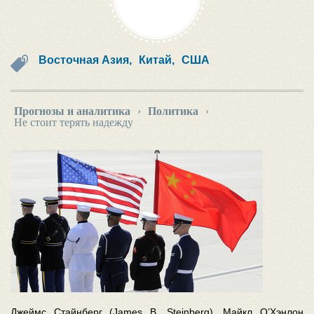
Восточная Азия,
Китай,
США
Прогнозы и аналитика
›
Политика
›
Не стоит терять надежду
Джеймс Стайнберг (James B. Steinberg), Майкл O’Хэнлон