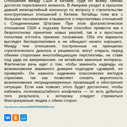
Отношения между США и Китаем, судя по всему, сейчас
достигли переломного момента. В Америке уходит в прошлое
давний межпартийный консенсус по вопросу о строительстве
конструктивных отношений с Китаем. Китайцы тоже все с
большим пессимизмом отзываются о перспективах отношений
с Соединенными Штатами. При этом фаталистическое
отношение США к подъему Китая способно привести как к
безропотному принятию новых реалий, так и к яростным
попыткам отстоять прежнее положение. Оба эти варианта
выглядят бесперспективно и не обещают ничего хорошего.
Между тем отношения, построенные на принципах
стратегического диалога и решимости, могут открыть перед
обеими сторонами многообещающие перспективы, не ставя
под удар ни американские, ни китайские законные интересы.
Фактически речь идет о том, чтобы заменить надежды на
возникновение взаимного доверия подходом «доверяй, но
проверяй». Он намного надежнее классических методов
страховки, так как позволяет снизить вероятность
возникновения непреднамеренных провокаций и обострения
ситуации. Если нам повезет, этого будет достаточно, чтобы
избежать полномасштабного конфликта — то есть добиться
того результата, к которому следует стремиться
благоразумным людям с обеих сторон.
http://inosmi.ru/fareast/20140727/221922941.html