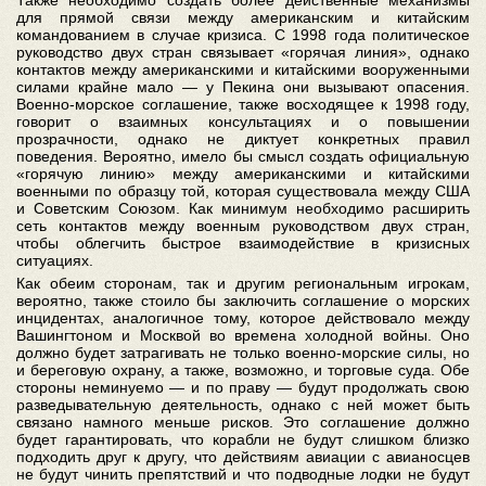
Также необходимо создать более действенные механизмы
для прямой связи между американским и китайским
командованием в случае кризиса. С 1998 года политическое
руководство двух стран связывает «горячая линия», однако
контактов между американскими и китайскими вооруженными
силами крайне мало — у Пекина они вызывают опасения.
Военно-морское соглашение, также восходящее к 1998 году,
говорит о взаимных консультациях и о повышении
прозрачности, однако не диктует конкретных правил
поведения. Вероятно, имело бы смысл создать официальную
«горячую линию» между американскими и китайскими
военными по образцу той, которая существовала между США
и Советским Союзом. Как минимум необходимо расширить
сеть контактов между военным руководством двух стран,
чтобы облегчить быстрое взаимодействие в кризисных
ситуациях.
Как обеим сторонам, так и другим региональным игрокам,
вероятно, также стоило бы заключить соглашение о морских
инцидентах, аналогичное тому, которое действовало между
Вашингтоном и Москвой во времена холодной войны. Оно
должно будет затрагивать не только военно-морские силы, но
и береговую охрану, а также, возможно, и торговые суда. Обе
стороны неминуемо — и по праву — будут продолжать свою
разведывательную деятельность, однако с ней может быть
связано намного меньше рисков. Это соглашение должно
будет гарантировать, что корабли не будут слишком близко
подходить друг к другу, что действиям авиации с авианосцев
не будут чинить препятствий и что подводные лодки не будут