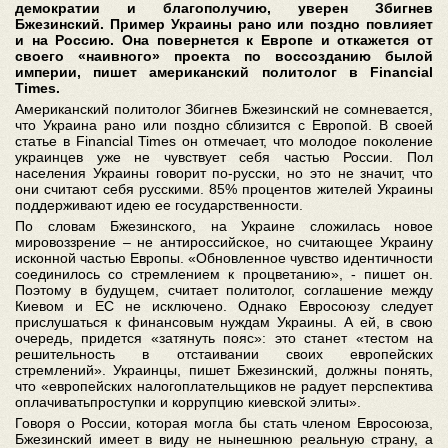
демократии и благополучию, уверен Збигнев
Бжезинский. Пример Украины рано или поздно повлияет
и на Россию. Она повернется к Европе и откажется от
своего «наивного» проекта по воссозданию былой
империи, пишет американский политолог в Financial
Times.
Американский политолог Збигнев Бжезинский не сомневается,
что Украина рано или поздно сблизится с Европой. В своей
статье в Financial Times он отмечает, что молодое поколение
украинцев уже не чувствует себя частью России. Пол
населения Украины говорит по-русски, но это не значит, что
они считают себя русскими. 85% процентов жителей Украины
поддерживают идею ее государственности.
По словам Бжезинского, на Украине сложилась новое
мировоззрение – не антироссийское, но считающее Украину
исконной частью Европы. «Обновленное чувство идентичности
соединилось со стремлением к процветанию», - пишет он.
Поэтому в будущем, считает политолог, соглашение между
Киевом и ЕС не исключено. Однако Евросоюзу следует
прислушаться к финансовым нуждам Украины. А ей, в свою
очередь, придется «затянуть пояс»: это станет «тестом на
решительность в отстаивании своих европейских
стремлений». Украинцы, пишет Бжезинский, должны понять,
что «европейских налогоплательщиков не радует перспектива
оплачиватьпроступки и коррупцию киевской элиты».
Говоря о России, которая могла бы стать членом Евросоюза,
Бжезинский имеет в виду не нынешнюю реальную страну, а