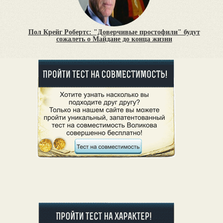
Пол Крейг Робертс: "Доверчивые простофили" будут
сожалеть о Майдане до конца жизни