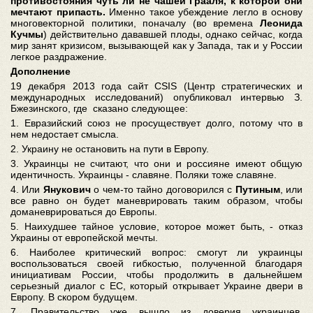
противостояния чуть ли не чашей Грааля, к которой они
мечтают припасть.
Именно такое убеждение легло в основу
многовекторной политики, поначалу (во времена
Леонида
Кучмы
) действительно дававшей плоды, однако сейчас, когда
мир занят кризисом, вызывающей как у Запада, так и у России
легкое раздражение.
Дополнение
19 декабря 2013 года сайт CSIS (Центр стратегических и
международных исследований) опубликовал интервью З.
Бжезинского, где сказано следующее:
1. Евразийский союз не просуществует долго, потому что в
нем недостает смысла.
2. Украину не остановить на пути в Европу.
3. Украинцы не считают, что они и россияне имеют общую
идентичность. Украинцы - славяне. Поляки тоже славяне.
4. Или
Янукович
о чем-то тайно договорился с
Путиным
, или
все равно он будет маневрировать таким образом, чтобы
доманеврироваться до Европы.
5. Наихудшее тайное условие, которое может быть, - отказ
Украины от европейской мечты.
6. Наиболее критический вопрос: смогут ли украинцы
воспользоваться своей гибкостью, полученной благодаря
инициативам России, чтобы продолжить в дальнейшем
серьезный диалог с ЕС, который открывает Украине двери в
Европу. В скором будущем.
7. Правительство уже вышло из доверия украинцев.