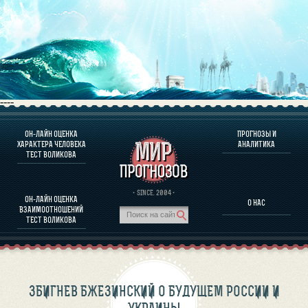
----
ОН-ЛАЙН ОЦЕНКА
ПРОГНОЗЫ И
О ПРОГРАММЕ
ХАРАКТЕРА ЧЕЛОВЕКА
АНАЛИТИКА
ТЕСТ ВОЛИКОВА
ОЦЕНКА ХАРАКТЕРA ЧЕЛОВЕКА
ОЦЕНКА ХАРАКТЕРА ВЫДАЮЩИХСЯ ЛИЧНОСТЕЙ
О ПРОГРАММЕ
· SINCE. 2004 ·
ОН-ЛАЙН ОЦЕНКА
О НАС
ТЕСТ НА СОВМЕСТИМОСТЬ ВОЛИКОВА
ВЗАИМООТНОШЕНИЙ
ПРОГНОЗЫ И АНАЛИТИКА
ТЕСТ ВОЛИКОВА
ЗБИГНЕВ БЖЕЗИНСКИЙ О БУДУЩЕМ РОССИИ И