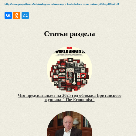
http://www.geopolitika.ru/article/zbignev-bzhezinskiy-o-budushchem-rossii-i-ukrainy#.U6wydRbmHv0
Статьи раздела
Что предсказывает на 2025 год обложка Британского
журнала "The Economist"