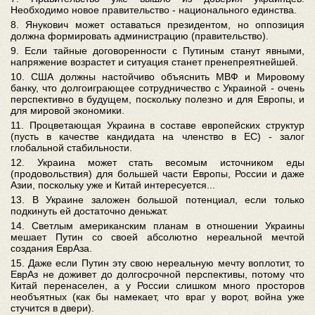
Необходимо новое правительство - национального единства.
8. Янукович может оставаться президентом, но оппозиция
должна формировать администрацию (правительство).
9. Если тайные договоренности с Путиным станут явными,
напряжение возрастет и ситуация станет пренепреятнейшей.
10. США должны настойчиво объяснить МВФ и Мировому
банку, что долгоиграющее сотрудничество с Украиной - очень
перспективно в будущем, поскольку полезно и для Европы, и
для мировой экономики.
11. Процветающая Украина в составе европейских структур
(пусть в качестве кандидата на членство в ЕС) - залог
глобальной стабильности.
12. Украина может стать весомым источником еды
(продовольствия) для большей части Европы, России и даже
Азии, поскольку уже и Китай интересуется...
13. В Украине заложен большой потенциал, если только
подкинуть ей достаточно деньжат.
14. Светлым американским планам в отношении Украины
мешает Путин со своей абсолютно нереальной мечтой
создания ЕврАза.
15. Даже если Путин эту свою нереальную мечту воплотит, то
ЕврАз не доживет до долгосрочной перспективы, потому что
Китай перенаселен, а у России слишком много просторов
необъятных (как бы намекает, что враг у ворот, война уже
стучится в двери).