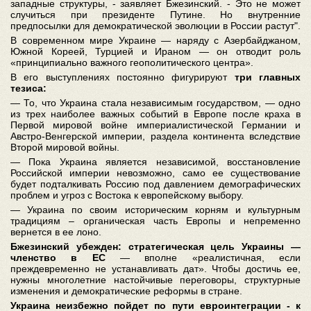
западные структуры, - заявляет Бжезинский. - Это не может
случиться при президенте Путине. Но внутренние
предпосылки для демократической эволюции в России растут".
В современном мире Украине — наряду с Азербайджаном,
Южной Кореей, Турцией и Ираном — он отводит роль
«принципиально важного геополитического центра».
В его выступлениях постоянно фигурируют
три главных
тезиса:
— То, что Украина стала независимым государством, — одно
из трех наиболее важных событий в Европе после краха в
Первой мировой войне империалистической Германии и
Австро-Венгерской империи, раздела континента вследствие
Второй мировой войны.
— Пока Украина является независимой, восстановление
Российской империи невозможно, само ее существование
будет подталкивать Россию под давлением демографических
проблем и угроз с Востока к европейскому выбору.
— Украина по своим историческим корням и культурным
традициям – органическая часть Европы и непременно
вернется в ее лоно.
Бжезинский убежден: стратегическая цель Украины —
членство в ЕС
— вполне «реалистичная, если
преждевременно не устанавливать дат». Чтобы достичь ее,
нужны многолетние настойчивые переговоры, структурные
изменения и демократические реформы в стране.
Украина неизбежно пойдет по пути евроинтеграции - к