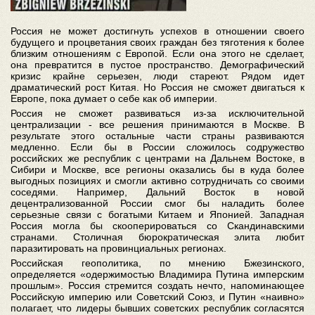
Россия не может достигнуть успехов в отношении своего
будущего и процветания своих граждан без тяготения к более
близким отношениям с Европой. Если она этого не сделает,
она превратится в пустое пространство. Демографический
кризис крайне серьезен, люди стареют. Рядом идет
драматический рост Китая. Но Россия не сможет двигаться к
Европе, пока думает о себе как об империи.
Россия не сможет развиваться из-за исключительной
централизации - все решения принимаются в Москве. В
результате этого остальные части страны развиваются
медленно. Если бы в России сложилось содружество
российских же республик с центрами на Дальнем Востоке, в
Сибири и Москве, все регионы оказались бы в куда более
выгодных позициях и смогли активно сотрудничать со своими
соседями. Например, Дальний Восток в новой
децентрализованной России смог бы наладить более
серьезные связи с богатыми Китаем и Японией. Западная
Россия могла бы скооперироваться со Скандинавскими
странами. Столичная бюрократическая элита любит
паразитировать на провинциальных регионах.
Российская геополитика, по мнению Бжезинского,
определяется «одержимостью Владимира Путина имперским
прошлым». Россия стремится создать нечто, напоминающее
Российскую империю или Советский Союз, и Путин «наивно»
полагает, что лидеры бывших советских республик согласятся