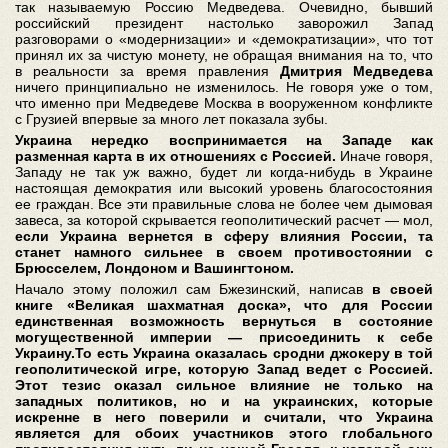
так называемую Россию Медведева. Очевидно, бывший
российский президент настолько заворожил Запад
разговорами о «модернизации» и «демократизации», что тот
принял их за чистую монету, не обращая внимания на то, что
в реальности за время правления
Дмитрия Медведева
ничего принципиально не изменилось. Не говоря уже о том,
что именно при Медведеве Москва в вооруженном конфликте
с Грузией впервые за много лет показала зубы.
Украина нередко воспринимается на Западе как
разменная карта в их отношениях с Россией.
Иначе говоря,
Западу не так уж важно, будет ли когда-нибудь в Украине
настоящая демократия или высокий уровень благосостояния
ее граждан. Все эти правильные слова не более чем дымовая
завеса, за которой скрывается геополитический расчет — мол,
если Украина вернется в сферу влияния России, та
станет намного сильнее в своем противостоянии с
Брюсселем, Лондоном и Вашингтоном.
Начало этому положил сам Бжезинский, написав
в своей
книге «Великая шахматная доска», что для России
единственная возможность вернуться в состояние
могущественной империи — присоединить к себе
Украину.То есть Украина оказалась сродни джокеру в той
геополитической игре, которую Запад ведет с Россией.
Этот тезис оказал сильное влияние не только на
западных политиков, но и на украинских, которые
искренне в него поверили и считали, что Украина
является для обоих участников этого глобального