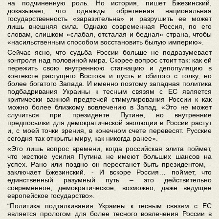
на подчиненную роль. Но история, пишет Бжезинский,
доказывает, что однажды обретенная национальная
государственность «заразительна» и разрушить ее может
лишь внешняя сила. Однако современная Россия, по его
словам, слишком «слабая, отсталая и бедная» страна, чтобы
«насильственным способом восстановить былую империю».
Сейчас ясно, что судьба России больше не подразумевает
контроля над половиной мира. Скорее вопрос стоит так: как ей
пережить свою внутреннюю стагнацию и депопуляцию в
контексте растущего Востока и пусть и сбитого с толку, но
более богатого Запада. И именно поэтому западная политика
подбадривания Украины к тесным связям с ЕС является
критически важной предтечей стимулирования России к как
можно более близкому вовлечению в Запад. «Это не может
случиться при президенте Путине, но внутренние
предпосылки для демократической эволюции в России растут
и, с моей точки зрения, в конечном счете перевесят. Русские
сегодня так открыты миру, как никогда ранее».
«Это лишь вопрос времени, когда российская элита поймет,
что жесткие усилия Путина не имеют больших шансов на
успех. Рано или поздно он перестанет быть президентом, -
заключает Бжезинский. - И вскоре Россия… поймет, что
единственный разумный путь – это действительно
современное, демократическое, возможно, даже ведущее
европейское государство».
“Политика подталкивания Украины к тесным связям с ЕС
является прологом для более тесного вовлечения России в