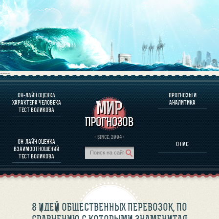
----
ОН-ЛАЙН ОЦЕНКА
ПРОГНОЗЫ И
О ПРОГРАММЕ
ХАРАКТЕРА ЧЕЛОВЕКА
АНАЛИТИКА
ТЕСТ ВОЛИКОВА
ОЦЕНКА ХАРАКТЕРA ЧЕЛОВЕКА
ОЦЕНКА ХАРАКТЕРА ВЫДАЮЩИХСЯ ЛИЧНОСТЕЙ
О ПРОГРАММЕ
· SINCE. 2004 ·
ОН-ЛАЙН ОЦЕНКА
О НАС
ТЕСТ НА СОВМЕСТИМОСТЬ ВОЛИКОВА
ВЗАИМООТНОШЕНИЙ
ПРОГНОЗЫ И АНАЛИТИКА
ТЕСТ ВОЛИКОВА
8 ИДЕЙ ОБЩЕСТВЕННЫХ ПЕРЕВОЗОК, ПО