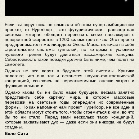
Если вы вдруг пока не слышали об этом супер-амбициозном
проекте, то Hyperloop – это футуристическая транспортная
система, которая обещает перевозить своих пассажиров с
невероятной скоростью в 1200 километров в час. Этот проект
предпринимателя-миллиардера Элона Маска включает в себя
строительство системы туннелей, по которым в условиях
нулевого трения будут двигаться пассажирские капсулы.
Себестоимость такой поездки должна быть ниже, чем полёт на
самолёте.
Однако не все верят в будущее этой системы. Критики
полагают, что она так и останется научно-фантастической
концепцией, ссылаясь на нереалистичные оценки затрат и
функциональности.
Однако каким бы ни было наше будущее, весьма занятно
представить себе картину мира, в котором массовые
перевозки на световые годы опередили их современные
формы. Но как напомнил нам проект Hyperloop, не все идеи в
этой области могут стоить того, чтобы стремиться к ним, во что
бы то ни стало. Перед вами несколько таких концепций,
которые захватывают дух — даже если они никогда не будут
созданы.
Вело-Сити