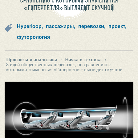
СРАВНЕНИЮ С КОТОРЫМИ ЗНАМЕНИТАЯ
«ГИПЕРПЕТЛЯ» ВЫГЛЯДИТ СКУЧНОЙ
Hyperloop,
пассажиры,
перевозки,
проект,
футорология
Прогнозы и аналитика
›
Наука и техника
›
8 идей общественных перевозок, по сравнению с
которыми знаменитая «Гиперпетля» выглядит скучной