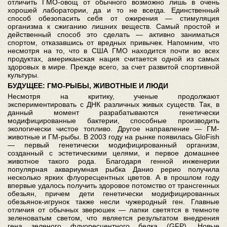
отличить ГМО-овощ от обычного возможно лишь в очень
хорошей лаборатории, да и то не всегда. Единственный
способ обезопасить себя от ожирения — стимуляция
организма к сжиганию лишних веществ. Самый простой и
действенный способ это сделать — активно заниматься
спортом, отказавшись от вредных привычек. Напомним, что
несмотря на то, что в США ГМО находится почти во всех
продуктах, американская нация считается одной из самых
здоровых в мире. Прежде всего, за счет развитой спортивной
культуры.
БУДУЩЕЕ: ГМО-РЫБЫ, ЖИВОТНЫЕ И ЛЮДИ
Несмотря на критику, ученые продолжают
экспериментировать с ДНК различных живых существ. Так, в
данный момент разрабатываются генетически
модифицированные бактерии, способные производить
экологически чистое топливо. Другое направление — ГМ-
животные и ГМ-рыбы. В 2003 году на рынке появилась GloFish
— первый генетически модифицированный организм,
созданный с эстетическими целями, и первое домашнее
животное такого рода. Благодаря генной инженерии
популярная аквариумная рыбка Данио рерио получила
несколько ярких флуоресцентных цветов. А в прошлом году
впервые удалось получить здоровое потомство от трансгенных
обезьян, причем дети генетически модифицированных
обезьянок-игрунок также несли чужеродный ген. Главные
отличия от обычных зверюшек — лапки светятся в темноте
зеленоватым светом, что является результатом внедрения
гена зеленого флуоресцентного белка (GFP). Новые