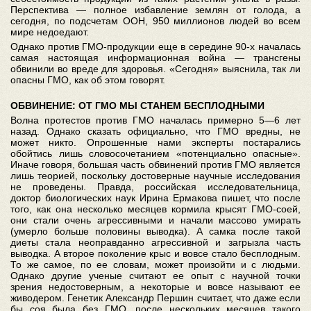
Перспектива — полное избавление землян от голода, а
сегодня, по подсчетам ООН, 950 миллионов людей во всем
мире недоедают.
Однако против ГМО-продукции еще в середине 90-х началась
самая настоящая информационная война — трансгены
обвинили во вреде для здоровья. «Сегодня» выяснила, так ли
опасны ГМО, как об этом говорят.
ОБВИНЕНИЕ: ОТ ГМО МЫ СТАНЕМ БЕСПЛОДНЫМИ
Волна протестов против ГМО началась примерно 5—6 лет
назад. Однако сказать официально, что ГМО вредны, не
может никто. Опрошенные нами эксперты постарались
обойтись лишь словосочетанием «потенциально опасные».
Иначе говоря, большая часть обвинений против ГМО является
лишь теорией, поскольку достоверные научные исследования
не проведены. Правда, российская исследовательница,
доктор биологических наук Ирина Ермакова пишет, что после
того, как она несколько месяцев кормила крысят ГМО-соей,
они стали очень агрессивными и начали массово умирать
(умерло больше половины выводка). А самка после такой
диеты стала неоправданно агрессивной и загрызла часть
выводка. А второе поколение крыс и вовсе стало бесплодным.
То же самое, по ее словам, может произойти и с людьми.
Однако другие ученые считают ее опыт с научной точки
зрения недостоверным, а некоторые и вовсе называют ее
живодером. Генетик Александр Першин считает, что даже если
бы соя была без ГМО, после нескольких месяцев такого