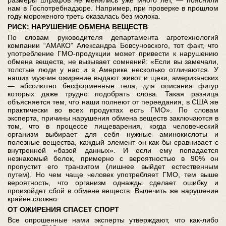
размеры штрафов не менялись уже много лет, — пояснили
нам в Госпотребнадзоре. Например, при проверке в прошлом
году мороженого треть оказалась без молока.
РИСК: НАРУШЕНИЕ ОБМЕНА ВЕЩЕСТВ
По словам руководителя департамента агротехнологий
компании “АМАКО” Александра Бовсуновского, тот факт, что
употребление ГМО-продукции может привести к нарушению
обмена веществ, не вызывает сомнений: «Если вы замечали,
толстые люди у нас и в Америке несколько отличаются. У
наших мужчин ожирение выдают живот и щеки, американских
— абсолютно бесформенные тела, для описания фигур
которых даже трудно подобрать слова. Такая разница
объясняется тем, что наши полнеют от переедания, в США же
практически во всех продуктах есть ГМО». По словам
эксперта, причины нарушения обмена веществ заключаются в
том, что в процессе пищеварения, когда человеческий
организм выбирает для себя нужные аминокислоты и
полезные вещества, каждый элемент он как бы сравнивает с
внутренней «базой данных». И если ему попадается
незнакомый белок, примерно с вероятностью в 90% он
пропустит его транзитом (лишнее выйдет естественным
путем). Но чем чаще человек употребляет ГМО, тем выше
вероятность, что организм однажды сделает ошибку и
произойдет сбой в обмене веществ. Вылечить же нарушение
крайне сложно.
ОТ ОЖИРЕНИЯ СПАСЕТ СПОРТ
Все опрошенные нами эксперты утверждают, что как-либо