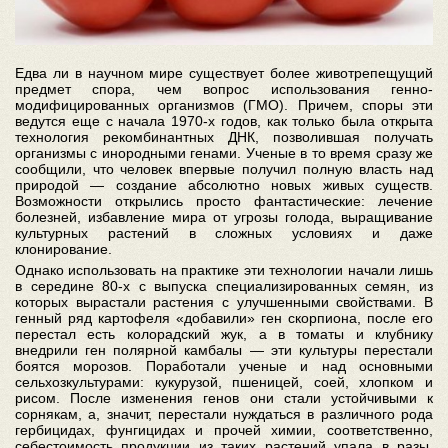
Едва ли в научном мире существует более животрепещущий
предмет спора, чем вопрос использования генно-
модифицированных организмов (ГМО). Причем, споры эти
ведутся еще с начала 1970-х годов, как только была открыта
технология рекомбинантных ДНК, позволившая получать
организмы с инородными генами. Ученые в то время сразу же
сообщили, что человек впервые получил полную власть над
природой — создание абсолютно новых живых существ.
Возможности открылись просто фантастические: лечение
болезней, избавление мира от угрозы голода, выращивание
культурных растений в сложных условиях и даже
клонирование.
Однако использовать на практике эти технологии начали лишь
в середине 80-х с выпуска специализированных семян, из
которых вырастали растения с улучшенными свойствами. В
генный ряд картофеля «добавили» ген скорпиона, после его
перестал есть колорадский жук, а в томаты и клубнику
внедрили ген полярной камбалы — эти культуры перестали
боятся морозов. Поработали ученые и над основными
сельхозкультурами: кукурузой, пшеницей, соей, хлопком и
рисом. После изменения генов они стали устойчивыми к
сорнякам, а, значит, перестали нуждаться в различного рода
гербицидах, фунгицидах и прочей химии, соответственно,
себестоимость продукции из таких растений упала в разы.