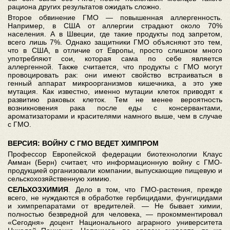
рациона других результатов ожидать сложно.
Второе обвинение ГМО — повышенная аллергенность.
Например, в США от аллергии страдают около 70%
населения. А в Швеции, где такие продукты под запретом,
всего лишь 7%. Однако защитники ГМО объясняют это тем,
что в США, в отличие от Европы, просто слишком много
употребляют сои, которая сама по себе является
аллергенной. Также считается, что продукты с ГМО могут
провоцировать рак: они имеют свойство встраиваться в
генный аппарат микроорганизмов кишечника, а это уже
мутация. Как известно, именно мутации клеток приводят к
развитию раковых клеток. Тем не менее вероятность
возникновения рака после еды с консервантами,
ароматизаторами и красителями намного выше, чем в случае
с ГМО.
ВЕРСИЯ: ВОЙНУ С ГМО ВЕДЕТ ХИМПРОМ
Профессор Европейской федерации биотехнологии Клаус
Амман (Берн) считает, что информационную войну с ГМО-
продукцией организовали компании, выпускающие пищевую и
сельскохозяйственную химию.
СЕЛЬХОЗХИМИЯ
. Дело в том, что ГМО-растения, прежде
всего, не нуждаются в обработке гербицидами, фунгицидами
и химпрепаратами от вредителей. — Не бывает химии,
полностью безвредной для человека, — прокомментировал
«Сегодня» доцент Национального аграрного университета