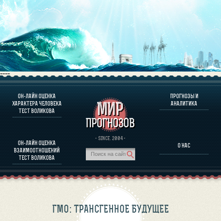
----
ОН-ЛАЙН ОЦЕНКА
ПРОГНОЗЫ И
О ПРОГРАММЕ
ХАРАКТЕРА ЧЕЛОВЕКА
АНАЛИТИКА
ТЕСТ ВОЛИКОВА
ОЦЕНКА ХАРАКТЕРA ЧЕЛОВЕКА
ОЦЕНКА ХАРАКТЕРА ВЫДАЮЩИХСЯ ЛИЧНОСТЕЙ
О ПРОГРАММЕ
· SINCE. 2004 ·
ОН-ЛАЙН ОЦЕНКА
О НАС
ТЕСТ НА СОВМЕСТИМОСТЬ ВОЛИКОВА
ВЗАИМООТНОШЕНИЙ
ПРОГНОЗЫ И АНАЛИТИКА
ТЕСТ ВОЛИКОВА
ГМО: ТРАНСГЕННОЕ БУДУЩЕЕ