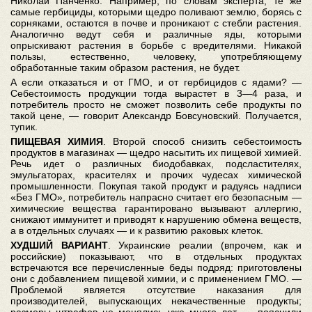
Николай Панченко. Например, по словам эксперта, те же
самые гербициды, которыми щедро поливают землю, борясь с
сорняками, остаются в почве и проникают с стебли растения.
Аналогично ведут себя и различные яды, которыми
опрыскивают растения в борьбе с вредителями. Никакой
пользы, естественно, человеку, употребляющему
обработанные таким образом растения, не будет.
А если отказаться и от ГМО, и от гербицидов с ядами? —
Себестоимость продукции тогда вырастет в 3—4 раза, и
потребитель просто не сможет позволить себе продукты по
такой цене, — говорит Александр Бовсуновский. Получается,
тупик.
ПИЩЕВАЯ ХИМИЯ
. Второй способ снизить себестоимость
продуктов в магазинах — щедро насытить их пищевой химией.
Речь идет о различных биодобавках, подсластителях,
эмульгаторах, красителях и прочих чудесах химической
промышленности. Покупая такой продукт и радуясь надписи
«Без ГМО», потребитель напрасно считает его безопасным —
химические вещества гарантировано вызывают аллергию,
снижают иммунитет и приводят к нарушению обмена веществ,
а в отдельных случаях — и к развитию раковых клеток.
ХУДШИЙ ВАРИАНТ
. Украинские реалии (впрочем, как и
российские) показывают, что в отдельных продуктах
встречаются все перечисленные беды подряд: приготовлены
они с добавлением пищевой химии, и с применением ГМО. —
Проблемой является отсутствие наказания для
производителей, выпускающих некачественные продукты;