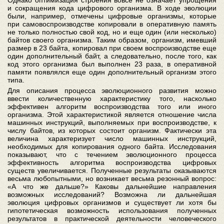
Однако оптимизация строения вовсе не означает упрощения
и сокращения кода цифрового организма. В ходе эволюции
были, например, отмечены цифровые организмы, которые
при самовоспроизводстве копировали в оперативную память
не только полностью свой код, но и еще один (или несколько)
байтов своего организма. Таким образом, организм, имевший
размер в 23 байта, копировал при своем воспроизводстве еще
один дополнительный байт, а следовательно, после того, как
код этого организма был выполнен 23 раза, в оперативной
памяти появлялся еще один дополнительный организм этого
типа.
Для описания процесса эволюционного развития можно
ввести количественную характеристику того, насколько
эффективен алгоритм воспроизводства того или иного
организма. Этой характеристикой является отношение числа
машинных инструкций, выполняемых при воспроизводстве, к
числу байтов, из которых состоит организм. Фактически эта
величина характеризует число машинных инструкций,
необходимых для копирования одного байта. Исследования
показывают, что с течением эволюционного процесса
эффективность алгоритма воспроизводства цифровых
существ увеличивается. Полученные результаты оказываются
весьма любопытными, но возникает весьма резонный вопрос:
«А что же дальше?» Каковы дальнейшие направления
возможных исследований? Возможна ли дальнейшая
эволюция цифровых организмов и существует ли хотя бы
гипотетическая возможность использования полученных
результатов в практической деятельности человеческого