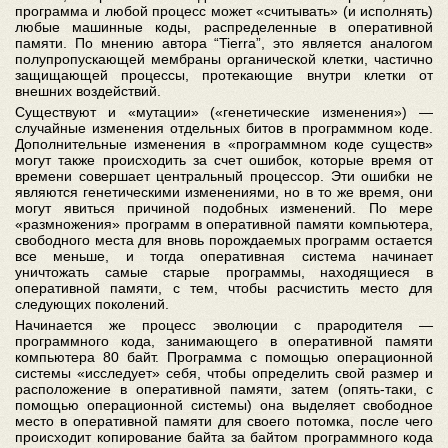
программа и любой процесс может «считывать» (и исполнять)
любые машинные коды, распределенные в оперативной
памяти. По мнению автора “Tierra”, это является аналогом
полупропускающей мембраны органической клетки, частично
защищающей процессы, протекающие внутри клетки от
внешних воздействий.
Существуют и «мутации» («генетические изменения») —
случайные изменения отдельных битов в программном коде.
Дополнительные изменения в «программном коде существ»
могут также происходить за счет ошибок, которые время от
времени совершает центральный процессор. Эти ошибки не
являются генетическими изменениями, но в то же время, они
могут явиться причиной подобных изменений. По мере
«размножения» программ в оперативной памяти компьютера,
свободного места для вновь порождаемых программ остается
все меньше, и тогда оперативная система начинает
уничтожать самые старые программы, находящиеся в
оперативной памяти, с тем, чтобы расчистить место для
следующих поколений.
Начинается же процесс эволюции с прародителя —
программного кода, занимающего в оперативной памяти
компьютера 80 байт. Программа с помощью операционной
системы «исследует» себя, чтобы определить свой размер и
расположение в оперативной памяти, затем (опять-таки, с
помощью операционной системы) она выделяет свободное
место в оперативной памяти для своего потомка, после чего
происходит копирование байта за байтом программного кода