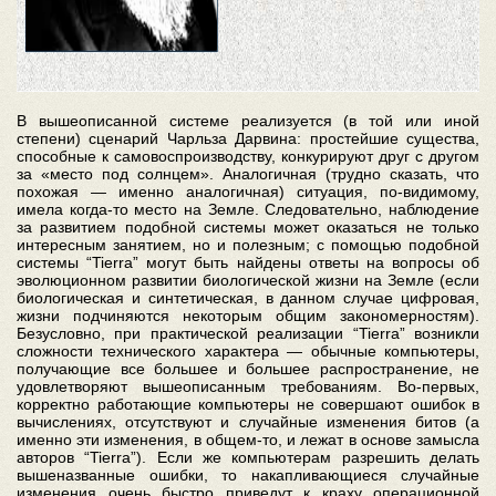
В вышеописанной системе реализуется (в той или иной
степени) сценарий Чарльза Дарвина: простейшие существа,
способные к самовоспроизводству, конкурируют друг с другом
за «место под солнцем». Аналогичная (трудно сказать, что
похожая — именно аналогичная) ситуация, по-видимому,
имела когда-то место на Земле. Следовательно, наблюдение
за развитием подобной системы может оказаться не только
интересным занятием, но и полезным; с помощью подобной
системы “Tierra” могут быть найдены ответы на вопросы об
эволюционном развитии биологической жизни на Земле (если
биологическая и синтетическая, в данном случае цифровая,
жизни подчиняются некоторым общим закономерностям).
Безусловно, при практической реализации “Tierra” возникли
сложности технического характера — обычные компьютеры,
получающие все большее и большее распространение, не
удовлетворяют вышеописанным требованиям. Во-первых,
корректно работающие компьютеры не совершают ошибок в
вычислениях, отсутствуют и случайные изменения битов (а
именно эти изменения, в общем-то, и лежат в основе замысла
авторов “Tierra”). Если же компьютерам разрешить делать
вышеназванные ошибки, то накапливающиеся случайные
изменения очень быстро приведут к краху операционной