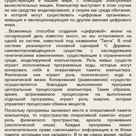
существующих в нашем мире, с помощью электронных
вычислительных машин. Компьютер выступает в этом случае
не как средство моделирования, а скорее как среда обитания,
в которой могут существовать «цифровые организмы»,
живущие и эволюционирующие по другим законам цифрового
мира…
…Возможных способов создания «цифровой» жизни на
сегодняшний день известно много, но мы остановимся на
одной из систем, известной под названием “Tierra”. В этой
системе реализуется основной сценарий Ч. Дарвина:
самовоспроизводящиеся существа с наследуемыми
генетическими изменениями, существующие в ограниченной
среде, моделируемой компьютером. Роль живых существ
играют исполняемые программные коды, которые могут
копировать себя в оперативную память компьютера.
Фактически они играют роль генетического кода в
органической жизни. Копирование (размножение) «существ»
осуществляется благодаря выполнению программ
центральным процессором компьютера. Таким образом,
время, затрачиваемое процессором на выполнение
отдельной программы, играет роль энергии, которая
управляет процессами обмена веществ.
Поскольку программы занимают место в оперативной памяти
компьютера, то «пространство оперативной памяти» играет
роль физического пространства, ареала проживания
(экологической ниши). Каждая программа имеет
исключительное право «записывать» информацию в те блоки
памяти, которыми она «владеет». В то же самое время, любая