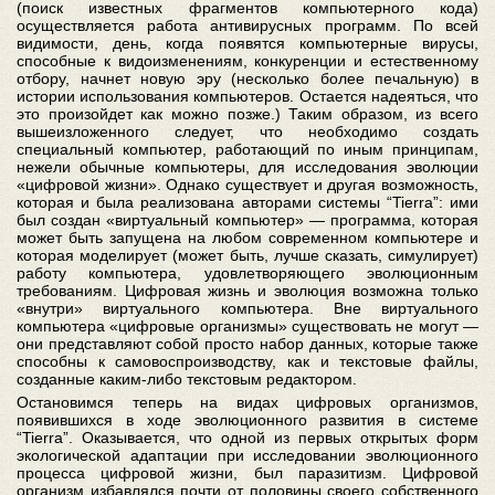
(поиск известных фрагментов компьютерного кода)
осуществляется работа антивирусных программ. По всей
видимости, день, когда появятся компьютерные вирусы,
способные к видоизменениям, конкуренции и естественному
отбору, начнет новую эру (несколько более печальную) в
истории использования компьютеров. Остается надеяться, что
это произойдет как можно позже.) Таким образом, из всего
вышеизложенного следует, что необходимо создать
специальный компьютер, работающий по иным принципам,
нежели обычные компьютеры, для исследования эволюции
«цифровой жизни». Однако существует и другая возможность,
которая и была реализована авторами системы “Tierra”: ими
был создан «виртуальный компьютер» — программа, которая
может быть запущена на любом современном компьютере и
которая моделирует (может быть, лучше сказать, симулирует)
работу компьютера, удовлетворяющего эволюционным
требованиям. Цифровая жизнь и эволюция возможна только
«внутри» виртуального компьютера. Вне виртуального
компьютера «цифровые организмы» существовать не могут —
они представляют собой просто набор данных, которые также
способны к самовоспроизводству, как и текстовые файлы,
созданные каким-либо текстовым редактором.
Остановимся теперь на видах цифровых организмов,
появившихся в ходе эволюционного развития в системе
“Tierra”. Оказывается, что одной из первых открытых форм
экологической адаптации при исследовании эволюционного
процесса цифровой жизни, был паразитизм. Цифровой
организм избавлялся почти от половины своего собственного