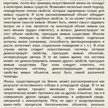
коротким, почти все примеры искусственной жизни не попадут
в категорию живых существ. Возможен несколько иной подход:
определение списка свойств, которые характерны только для
живых существ. И если рассматриваемый объект обладает
хотя бы одним из подобных свойств, то он может считаться в
некотором смысле живым. Может быть, имеет смысл задавать
вопрос не о том, является ли некоторый объект живым (на
него весьма трудно ответить!), а вопрос, демонстрирует ли
этот объект свойства, присущие живым существам. Многие
работы, лежащие в области AL, затрагивают отдельные
аспекты жизни (например, способность эволюционировать и
расти, интеллект, язык, социальное поведение и т. п.). В этом
случае автор создает искусственную систему, которая
демонстрирует свойства, присущие живым объектам,
интересующие автора. В то же самое время, эта система
может не демонстрировать никаких других свойств, присущих
живым существам. При этом следует отметить, что
искусственные системы, демонстрирующие некоторые
свойства живых объектов, могут быть самой различной
природы.
Жизнь, существующая на Земле, может рассматриваться как
результат естественного отбора в углеродной среде. В то же
самое время, процесс эволюции (по крайней мере,
теоретически) может протекать как на других планетах, так и в
совершенно других средах, например, в цифровой среде,
связанной с компьютером. Речь не идет о моделировании
каких-либо процессов биологических объектов, реально