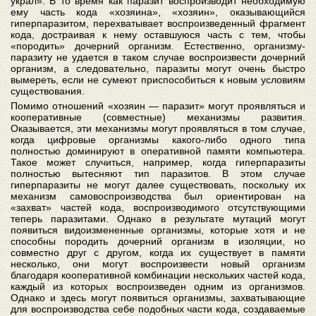
украл». В то время как паразит воспроизводит необходимую
ему часть кода «хозяина», «хозяин», оказывающийся
гиперпаразитом, перехватывает воспроизведенный фрагмент
кода, достраивая к нему оставшуюся часть с тем, чтобы
«породить» дочерний организм. Естественно, организму-
паразиту не удается в таком случае воспроизвести дочерний
организм, а следовательно, паразиты могут очень быстро
вымереть, если не сумеют приспособиться к новым условиям
существования.
Помимо отношений «хозяин — паразит» могут проявляться и
кооперативные (совместные) механизмы развития.
Оказывается, эти механизмы могут проявляться в том случае,
когда цифровые организмы какого-либо одного типа
полностью доминируют в оперативной памяти компьютера.
Такое может случиться, например, когда гиперпаразиты
полностью вытесняют тип паразитов. В этом случае
гиперпаразиты не могут далее существовать, поскольку их
механизм самовоспроизводства был ориентирован на
«захват» частей кода, воспроизводимого отсутствующими
теперь паразитами. Однако в результате мутаций могут
появиться видоизмененные организмы, которые хотя и не
способны породить дочерний организм в изоляции, но
совместно друг с другом, когда их существует в памяти
несколько, они могут воспроизвести новый организм
благодаря кооперативной комбинации нескольких частей кода,
каждый из которых воспроизведен одним из организмов.
Однако и здесь могут появиться организмы, захватывающие
для воспроизводства себе подобных части кода, создаваемые