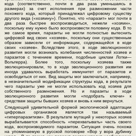
кода (соответственно, почти в два раза уменьшаясь в
размерах) за счет исполнения при размножении части
похожего кода, который принадлежал цифровому существу
другого вида («хозяину»). Понятно, что «паразит» мог почти в
два раза быстрее воспроизводиться, нежели «хозяин»,
поскольку ему нужно было воспроизвести половину кода. В то
же самое время, паразиты не могли полностью вытеснить
цифровой вид своих «хозяев», поскольку они существенным
образом зависели от информации, содержащейся в коде
своих «хозяев». Вследствие этого, в ходе эволюционного
развития могли возникать колебания численностей хозяев и
паразитов с течением времени, подобные циклам Лотки—
Вольтерра). Более того, поскольку хозяева также
эволюционировали, то в ходе эволюционного развития им
иногда удавалось выработать иммунитет от паразитов и
освободиться от них. Вид защиты мог заключаться, например,
в незначительной модификации структуры кода, в результате
чего паразиты уже не могли использовать код хозяев для
собственного размножения. Но и паразиты в ходе
эволюционного развития могли «подобрать ключи» к
средствам защиты бывших хозяев и вновь к ним вернуться.
Следующей удивительной формой экологической адаптации
цифровых организмов является так называемый
«гиперпаразитизм». В результате мутаций у некоторых хозяев
вырабатывается способность «перехватывать» часть своего
кода, воспроизводимого паразитом. Ситуация очень похожа
на упоминаемую в русской поговорке «Вор у вора дубинку