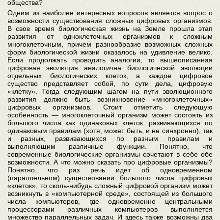
общества?
Одним из наиболее интересных вопросов является вопрос о
возможности существования сложных цифровых организмов.
В свое время биологическая жизнь на Земле прошла этап
развития от одноклеточных организмов к сложным
многоклеточным, причем разнообразие возможных сложных
форм биологической жизни оказалось на удивление велико.
Если продолжать проводить аналогии, то вышеописанная
цифровая эволюция аналогична биологической эволюции
отдельных биологических клеток, а каждое цифровое
существо представляет собой, по сути дела, цифровую
«клетку». Тогда следующим шагом на пути эволюционного
развития должно быть возникновение «многоклеточных»
цифровых организмов. Стоит отметить следующую
особенность — многоклеточный организм может состоять из
большого числа как одинаковых клеток, развивающихся по
одинаковым правилам (хотя, может быть, и не синхронно), так
и разных, развивающихся по разным правилам и
выполняющим различные функции. Понятно, что
современные биологические организмы сочетают в себе обе
возможности. А что можно сказать про цифровые организмы?
Понятно, что раз речь идет об одновременном
(параллельном) существовании большого числа цифровых
«клеток», то сколь-нибудь сложный цифровой организм может
возникнуть в «компьютерной среде», состоящей из большого
числа компьютеров, где одновременно центральными
процессорами различных компьютеров выполняется
множество параллельных задач. И здесь также возможны два