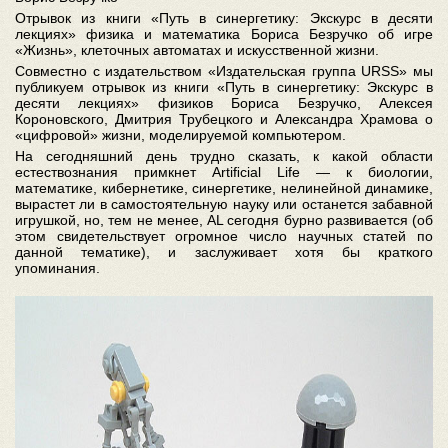
Отрывок из книги «Путь в синергетику: Экскурс в десяти
лекциях» физика и математика Бориса Безручко об игре
«Жизнь», клеточных автоматах и искусственной жизни.
Совместно с издательством «Издательская группа URSS» мы
публикуем отрывок из книги «Путь в синергетику: Экскурс в
десяти лекциях» физиков Бориса Безручко, Алексея
Короновского, Дмитрия Трубецкого и Александра Храмова о
«цифровой» жизни, моделируемой компьютером.
На сегодняшний день трудно сказать, к какой области
естествознания примкнет Artiﬁcial Life — к биологии,
математике, кибернетике, синергетике, нелинейной динамике,
вырастет ли в самостоятельную науку или останется забавной
игрушкой, но, тем не менее, AL сегодня бурно развивается (об
этом свидетельствует огромное число научных статей по
данной тематике), и заслуживает хотя бы краткого
упоминания.