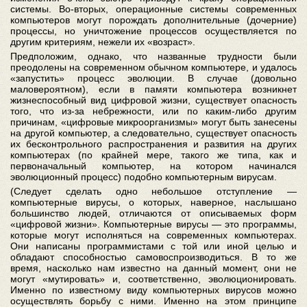
системы. Во-вторых, операционные системы современных
компьютеров могут порождать дополнительные (дочерние)
процессы, но уничтожение процессов осуществляется по
другим критериям, нежели их «возраст».
Предположим, однако, что названные трудности были
преодолены на современном обычном компьютере, и удалось
«запустить» процесс эволюции. В случае (довольно
маловероятном), если в памяти компьютера возникнет
жизнеспособный вид цифровой жизни, существует опасность
того, что из-за небрежности, или по каким-либо другим
причинам, «цифровые микроорганизмы» могут быть занесены
на другой компьютер, а следовательно, существует опасность
их бесконтрольного распространения и развития на других
компьютерах (по крайней мере, такого же типа, как и
первоначальный компьютер, на котором начинался
эволюционный процесс) подобно компьютерным вирусам.
(Следует сделать одно небольшое отступление —
компьютерные вирусы, о которых, наверное, наслышано
большинство людей, отличаются от описываемых форм
«цифровой жизни». Компьютерные вирусы — это программы,
которые могут исполняться на современных компьютерах.
Они написаны программистами с той или иной целью и
обладают способностью самовоспроизводиться. В то же
время, насколько нам известно на данный момент, они не
могут «мутировать» и, соответственно, эволюционировать.
Именно по известному виду компьютерных вирусов можно
осуществлять борьбу с ними. Именно на этом принципе