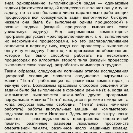
вида одновременно выполняющихся задач — одинаковые
задачи (фактически каждый процессор выполняет одну и ту же
задачу, но за счет большого числа параллельно работающих
процессоров вся совокупность задач выполняется быстрее,
нежели она была бы выполнена одним процессором) и
разные задачи (каждый процессор выполняет свою
уникальную задачу). Ряд современных компьютерных
программ допускает «распараллеливание», т. е. выполнение
их несколькими процессорами, но это распараллеливание
относится к первому типу, когда все процессоры выполняют
одну и ту же задачу. Понятно, что программное обеспечение,
которое бы было способно работать на нескольких
процессорах по алгоритму второго типа (каждый процессор
выполняет свою задачу), разработать неимоверно труднее.
Таким образом, следующим логичным этапом исследования
цифровой эволюции является соединение виртуальных
машин “Tierra”, работающих на различных компьютерах, в
единую сеть. Возможным красивым способом решения этой
задачи было бы выполнение в фоновом режиме (т. е. когда на
компьютере выполняется какая-либо другая программа,
виртуальная машина “Tierra” находится в режиме ожидания, а
когда ресурсы машины свободны, “Tierra” вновь начинает
работать) работы виртуальных машин на компьютерах,
подключенных к сети Интернет. Здесь вступают в игру новые
аспекты — распределенность пространства оперативной
памяти, различные размеры локальных пространств
оперативной памяти, различное число машинных команд,
выполняемых в единицу реального времени различными