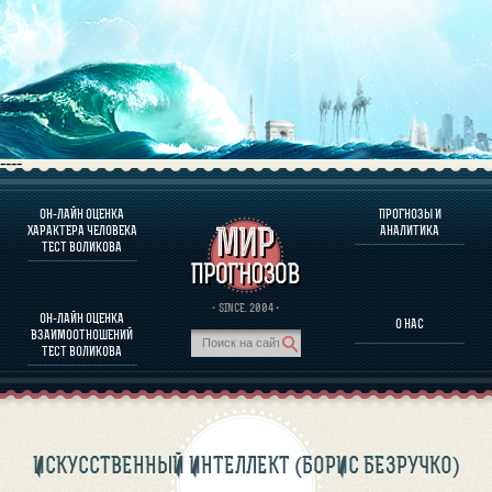
----
ОН-ЛАЙН ОЦЕНКА
ПРОГНОЗЫ И
О ПРОГРАММЕ
ХАРАКТЕРА ЧЕЛОВЕКА
АНАЛИТИКА
ТЕСТ ВОЛИКОВА
ОЦЕНКА ХАРАКТЕРA ЧЕЛОВЕКА
ОЦЕНКА ХАРАКТЕРА ВЫДАЮЩИХСЯ ЛИЧНОСТЕЙ
О ПРОГРАММЕ
· SINCE. 2004 ·
ОН-ЛАЙН ОЦЕНКА
О НАС
ТЕСТ НА СОВМЕСТИМОСТЬ ВОЛИКОВА
ВЗАИМООТНОШЕНИЙ
ПРОГНОЗЫ И АНАЛИТИКА
ТЕСТ ВОЛИКОВА
ИСКУССТВЕННЫЙ ИНТЕЛЛЕКТ (БОРИС БЕЗРУЧКО)