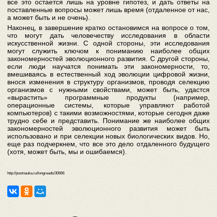
все это остается лишь на уровне гипотез, и дать ответы на
поставленные вопросы может лишь время (отдаленное от нас,
а может быть и не очень).
Наконец, в завершение кратко остановимся на вопросе о том,
что могут дать человечеству исследования в области
искусственной жизни. С одной стороны, эти исследования
могут служить ключом к пониманию наиболее общих
закономерностей эволюционного развития. С другой стороны,
если люди научатся понимать эти закономерности, то,
вмешиваясь в естественный ход эволюции цифровой жизни,
внося изменения в структуру организмов, проводя селекцию
организмов с нужными свойствами, может быть, удастся
«вырастить» программные продукты (например,
операционные системы, которые управляют работой
компьютеров) с такими возможностями, которые сегодня даже
трудно себе и представить. Понимание же наиболее общих
закономерностей эволюционного развития может быть
использовано и при селекции новых биологических видов. Но,
еще раз подчеркнем, что все это дело отдаленного будущего
(хотя, может быть, мы и ошибаемся).
http://postnauka.ru/longreads/30666