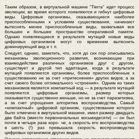
Таким образом, в виртуальной машине “Tierra” идет процесс
эволюции, во время которого появляются и гибнут цифровые
виды. Цифровые организмы, оказывающиеся наиболее
приспособленными к условиям существования, начинают
вытеснять менее приспособленные виды, захватывая все
большее и большее пространство оперативной памяти.
Однако появляющиеся в результате мутаций новые виды
цифровых организмов могут со временем вытеснить
доминирующий вид и т. п.
Следует, однако, заметить, что, хотя до сих пор описывались
механизмы эволюционного развития, возникающие при
взаимодействии различных организмов друг с другом,
существует и другой тип адаптации, когда в результате
мутаций появляются организмы, более приспособленные к
существованию не за счет «притеснения» других видов, а за
счет своего более оптимального «строения». Одним из таких
механизмов является компактный код — в результате мутаций
появляются цифровые организмы, размер которых
оказывается существенно меньше, но не за счет паразитизма,
а за счет упрощения алгоритма воспроизводства. Самый
«компактный» цифровой организм, существование которого
было отмечено в виртуальной машине, имел размер двадцать
два байта (вместо первоначальных восьмидесяти) — он был
почти в четыре раза коро- че, а скорость его воспроизводства
в шесть (!) раз превышала скорость воспроизводства
цифровых организмов других видов.