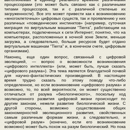
процессорами (это может быть связано как с различными
типами процессоров, так и с различной степенью их
загруженности). Все это может привести как к возникновению
«многоклеточных» цифровых существ, так и проявлению у них
различных «поведенческих инстинктов» (например, суточная
миграция по виртуальным машинам “Tierra”, работающим на
компьютерах, подключенных к сети Интернет; понятно, что на
компьютерах, расположенных в ночной зоне Земли, меньше
загрузка, а следовательно, больше ресурсов будет отдано
виртуальным машинам “Tierra” и, в конечном счете, цифровым
организмам).
Наконец, еще один вопрос, связанный с цифровой
эволюцией, — вопрос о возможности возникновения
«цифрового интеллекта» (или, может быть, лучше сказать
«цифрового разума»). Эта тема является благодатной почвой
для научно-фантастических произведений. В настоящее
время трудно сказать по этому поводу что-либо
определенное, но если возникновение «цифрового разума» и
возможно, то, по всей вероятности, он может существенно
отличаться от разума «биологического», поскольку ход
эволюционного развития цифровой жизни происходит по
другим законам, нежели развитие биологической жизни. С
другой стороны, возможно существование общих
закономерностей эволюционного развития, свойственных
самым различным формам жизни, а следовательно, и
«цифровой разум» (конечно, если его возникновение
возможно) может быть похож на разум биологический. Но пока