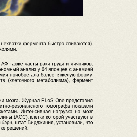
а нехватки фермента быстро спиваются).
ухолями.
 АФ также часты раки груди и яичников.
еномный анализ у 64 японцев с анемией
мия приобретала более тяжелую форму.
в (клеточного метаболизма), фермент
нии мозга. Журнал PLoS One представил
итно-резонансного томографа показали
жетами. Интенсивная нагрузка на мозг
лины (АСС), клетки которой участвуют в
бэрн, штат Вирджиния, установили, что
тке решений.