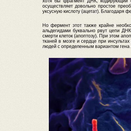
хотя бы фрагмент ДНК, кодирующий с
осуществляет довольно простое преоб
уксусную кислоту (ацетат). Благодаря ф
Но фермент этот также крайне необхо
альдегидами буквально рвут цепи ДНК
смерти клеток (апоптозу). При этом ап
тканей в мозге и сердце при инсульта
людей с определенным вариантом гена