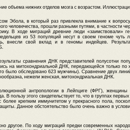
ие объема нижних отделов мозга с возрастом. Иллюстраци
ом Эбола, в который раз привлекла внимание к вопросу
го человечества, прошли разными путями, в частности чер
рику. В ходе миграций древние люди «заимствовали» ге
дельцев из 53 популяций несут в своем геноме чуть л
ь, внесли свой вклад и в геномы индейцев. Результа
S.
 результаты сравнения ДНК представителей полусотни по
ись на митохондриальной ДНК, передающейся только по ж
го было обследовано 623 мужчины). Сравнение двух линий
нообразна, нежели женская, митохондриальная ДНК.
олюционной антропологии в Лейпциге (ФРГ), женщины 
 В пользу этого свидетельствует то, что в группах перв
с более крепким иммунитетом у прекрасного пола, поскол
защиты. Данное обстоятельство было очень важно в услов
но другое. По ходу миграций предки современных народо