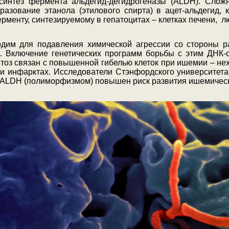
интез фермента альдегид-дегидрогеназы (ALDH). Сложн
разование этанола (этилового спирта) в ацет-альдегид,
ерменту, синтезируемому в гепатоцитах – клетках печени, 
дим для подавления химической агрессии со стороны р
. Включение генетических программ борьбы с этим ДНК-
оптоз связан с повышенной гибелью клеток при ишемии – н
х и инфарктах. Исследователи Стэнфордского университета
 ALDH (полиморфизмом) повышен риск развития ишемическ