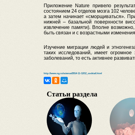
Приложение Nature привело результа
состоянием 24 отделов мозга 102 челове
а затем начинает «сморщиваться». Пр
нижней – базальной поверхности висо
извлечение памяти). Вполне возможно,
быть связан и с возрастными изменениям
Изучение миграции людей и этногенез
таких исследований, имеет огромное 
заболеваний, то есть активнее развива
http://www.ng.ru/science/2014-11-12/12_cocktail.html
Статьи раздела