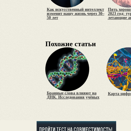
Как искусственный интеллект
Пять хороши
изменит нашу жизнь через 30–
2023 год: т
50 лет
летающие а
Похожие статьи
Бранные слова влияют на
Карта цифр
ДНК. Исследования учёных