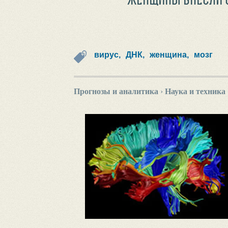
вирус,
ДНК,
женщина,
мозг
Прогнозы и аналитика
›
Наука и техника