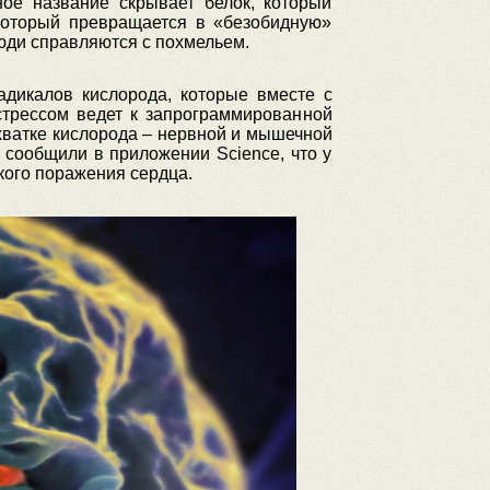
ое название скрывает белок, который
 который превращается в «безобидную»
люди справляются с похмельем.
адикалов кислорода, которые вместе с
стрессом ведет к запрограммированной
ехватке кислорода – нервной и мышечной
 сообщили в приложении Science, что у
ого поражения сердца.