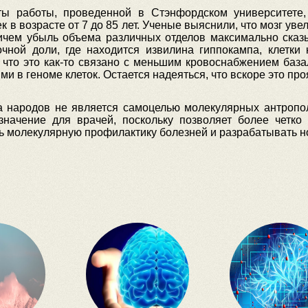
ты работы, проведенной в Стэнфордском университете,
к в возрасте от 7 до 85 лет. Ученые выяснили, что мозг уве
ичем убыль объема различных отделов максимально сказыв
чной доли, где находится извилина гиппокампа, клетки
 что это как-то связано с меньшим кровоснабжением база
и в геноме клеток. Остается надеяться, что вскоре это про
а народов не является самоцелью молекулярных антропо
значение для врачей, поскольку позволяет более четко
ть молекулярную профилактику болезней и разрабатывать н