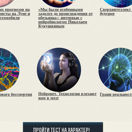
х прогнозов на
«Мы были особенными
Сверхинтеллект 
уристы на Луне и
задолго до происхождения от
будущее
втомобили
обезьяны»: интервью с
нейробиологом Николаем
Кукушкиным
Нейронет. Технологии влезают
ового бессмертия
Грани реальност
нам в мозг