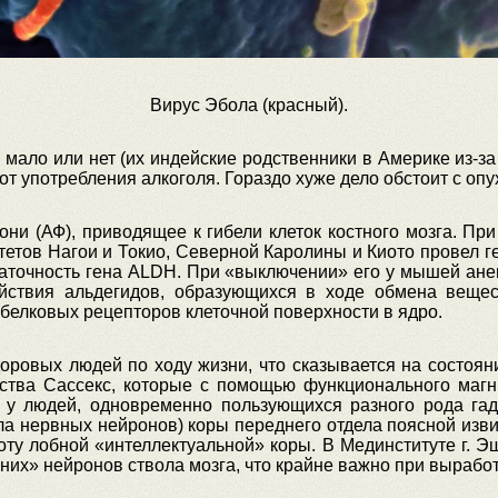
Вирус Эбола (красный).
 мало или нет (их индейские родственники в Америке из-з
от употребления алкоголя. Гораздо хуже дело обстоит с оп
ни (АФ), приводящее к гибели клеток костного мозга. При
тетов Нагои и Токио, Северной Каролины и Киото провел г
таточность гена ALDH. При «выключении» его у мышей ане
йствия альдегидов, образующихся в ходе обмена вещест
 белковых рецепторов клеточной поверхности в ядро.
оровых людей по ходу жизни, что сказывается на состоя
фства Сассекс, которые с помощью функционального магн
 у людей, одновременно пользующихся разного рода гад
а нервных нейронов) коры переднего отдела поясной изви
ту лобной «интеллектуальной» коры. В Мединституте г. Эш
вних» нейронов ствола мозга, что крайне важно при вырабо