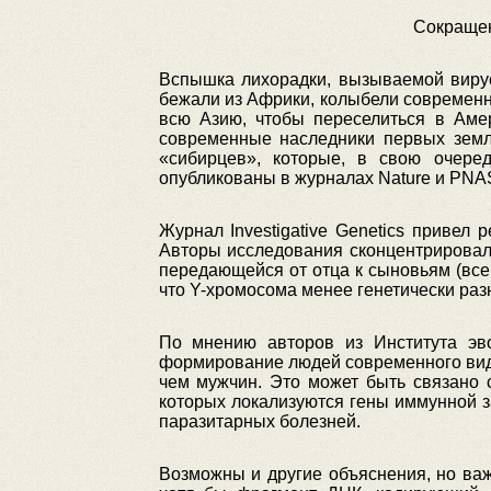
Сокращен
Вспышка лихорадки, вызываемой вирус
бежали из Африки, колыбели современно
всю Азию, чтобы переселиться в Аме
современные наследники первых земле
«сибирцев», которые, в свою очеред
опубликованы в журналах Nature и PNA
Журнал Investigative Genetics привел
Авторы исследования сконцентрировал
передающейся от отца к сыновьям (все
что Y-хромосома менее генетически раз
По мнению авторов из Института эв
формирование людей современного вида.
чем мужчин. Это может быть связано 
которых локализуются гены иммунной 
паразитарных болезней.
Возможны и другие объяснения, но важ