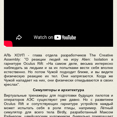
АЛЬ ХОУП - глава отдела разработчиков The Creative
Assembly: "О реакции людей на игру Alien: Isolation в
гарнитуре Oculus Rift: «На самом деле, весьма интересно
наблюдать за людьми и за их попытками вести себя вполне
естественно. Но потом Чужой подходит ближе, и вы видите
физическую реакцию их тел. Они напрягаются. Когда же
Чужой нападает на них, они физически откидываются в своих
креслах".
Симуляторы и архитектура
Виртуальные тренажеры для подготовки будущих пилотов и
операторов АЭС существуют уже давно. Но с развитием
Oculus Rift и сопутствующих гарнитуре устройств каждый
может испытать себя в роли птицы, например. Лётный
симулятор для всего тела Birdly, разработанный Максом
Райнером, швейцарским художником, буквально превращает