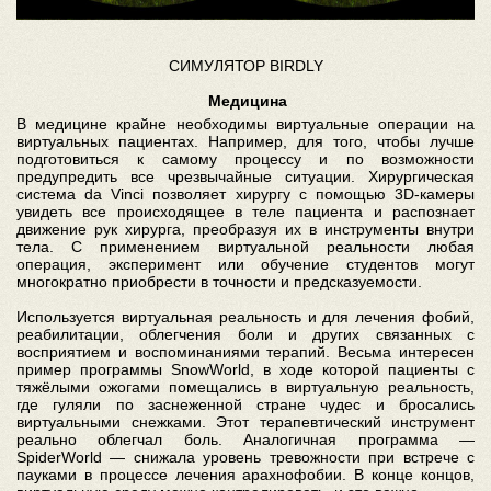
СИМУЛЯТОР BIRDLY
Медицина
В медицине крайне необходимы виртуальные операции на
виртуальных пациентах. Например, для того, чтобы лучше
подготовиться к самому процессу и по возможности
предупредить все чрезвычайные ситуации. Хирургическая
система da Vinci позволяет хирургу с помощью 3D-камеры
увидеть все происходящее в теле пациента и распознает
движение рук хирурга, преобразуя их в инструменты внутри
тела. С применением виртуальной реальности любая
операция, эксперимент или обучение студентов могут
многократно приобрести в точности и предсказуемости.
Используется виртуальная реальность и для лечения фобий,
реабилитации, облегчения боли и других связанных с
восприятием и воспоминаниями терапий. Весьма интересен
пример программы SnowWorld, в ходе которой пациенты с
тяжёлыми ожогами помещались в виртуальную реальность,
где гуляли по заснеженной стране чудес и бросались
виртуальными снежками. Этот терапевтический инструмент
реально облегчал боль. Аналогичная программа —
SpiderWorld — снижала уровень тревожности при встрече с
пауками в процессе лечения арахнофобии. В конце концов,