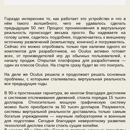
Гораздо интереснее то, как работает это устройство и что в
нём такого волшебного, чего не удавалось сделать
предыдущие 50 лет. Процесс проникновения в виртуальную
реальность происходит весьма просто. Вы надеваете на
голову шлем, садитесь поудобнее, подключаетесь к внешнему
источнику развлечений (компьютеру, конечно) и погружаетесь.
Сейчас это можно опробовать только при наличии одного из
комплектов для разработчиков, но Oculus активно готовит
всех, от производителей игр до обычных пользователей, к
началу продаж. Открытая платформа для разработчиков —
один из плюсов Oculus. На старте сразу будет во что поиграть.
На деле же Oculus решила и продолжает решать основные
проблемы, с которыми сталкивалась виртуальная реальность
все предыдущие годы.
В 90-х простенькая гарнитура, во многом благодаря дисплеям
и системам отслеживания движений, стоила порядка 15 тысяч
долларов. Относительно мощную графическую систему
можно было приобрести за 50 тысяч долларов. Разумеется,
системы виртуальной реальности доставались только самым
богатым учреждениям — научным лабораториям и военным
для подготовки. Сегодня благодаря невероятному развитию
технологий дисплеи стали стоить сущие копейки.