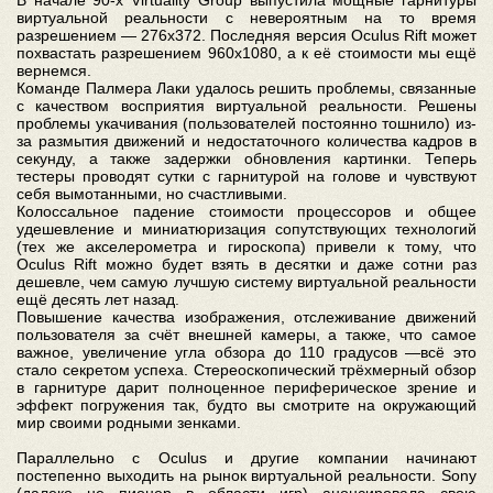
В начале 90-х Virtuality Group выпустила мощные гарнитуры
виртуальной реальности с невероятным на то время
разрешением — 276x372. Последняя версия Oculus Rift может
похвастать разрешением 960х1080, а к её стоимости мы ещё
вернемся.
Команде Палмера Лаки удалось решить проблемы, связанные
с качеством восприятия виртуальной реальности. Решены
проблемы укачивания (пользователей постоянно тошнило) из-
за размытия движений и недостаточного количества кадров в
секунду, а также задержки обновления картинки. Теперь
тестеры проводят сутки с гарнитурой на голове и чувствуют
себя вымотанными, но счастливыми.
Колоссальное падение стоимости процессоров и общее
удешевление и миниатюризация сопутствующих технологий
(тех же акселерометра и гироскопа) привели к тому, что
Oculus Rift можно будет взять в десятки и даже сотни раз
дешевле, чем самую лучшую систему виртуальной реальности
ещё десять лет назад.
Повышение качества изображения, отслеживание движений
пользователя за счёт внешней камеры, а также, что самое
важное, увеличение угла обзора до 110 градусов —всё это
стало секретом успеха. Стереоскопический трёхмерный обзор
в гарнитуре дарит полноценное периферическое зрение и
эффект погружения так, будто вы смотрите на окружающий
мир своими родными зенками.
Параллельно с Oculus и другие компании начинают
постепенно выходить на рынок виртуальной реальности. Sony