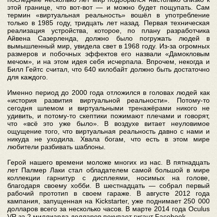
этой границе, что вот-вот — и можно будет пощупать. Сам
термин «виртуальная реальность» вошёл в употребление
только в 1985 году, тридцать лет назад. Первая техническая
реализация устройства, которое, по плану разработчика
Айвена Сазерленда, должно было погружать людей в
вымышленный мир, увидела свет в 1968 году. Из-за огромных
размеров и побочных эффектов его назвали «Дамокловым
мечом», и на этом идея себя исчерпала. Впрочем, некогда и
Билл Гейтс считал, что 640 килобайт должно быть достаточно
для каждого.
Именно период до 2000 года отложился в головах людей как
«история развития виртуальной реальности». Потому-то
сегодня шлемом и виртуальными тренажёрами никого не
удивить, и потому-то скептики пожимают плечами и говорят,
что «всё это уже было». В воздухе витает неуловимое
ощущение того, что виртуальная реальность давно с нами и
никуда не уходила. Хвала богам, что есть в этом мире
любители разбивать шаблоны.
Герой нашего времени моложе многих из нас. В пятнадцать
лет Палмер Лаки стал обладателем самой большой в мире
коллекции гарнитур с дисплеями, носимых на голове,
благодаря своему хобби. В шестнадцать — собрал первый
рабочий прототип в своем гараже. В августе 2012 года
кампания, запущенная на Kickstarter, уже поднимает 250 000
долларов всего за несколько часов. В марте 2014 года Oculus
VR за 2 миллиарда долларов покупает гигант Facebook.