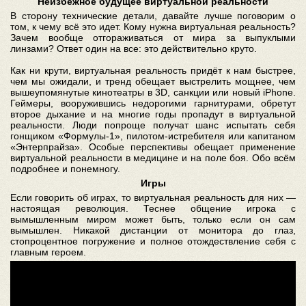
Неизбежное будущее виртуальной реальности
В сторону технические детали, давайте лучше поговорим о
том, к чему всё это идет. Кому нужна виртуальная реальность?
Зачем вообще отгораживаться от мира за выпуклыми
линзами? Ответ один на все: это действительно круто.
Как ни крути, виртуальная реальность придёт к нам быстрее,
чем мы ожидали, и тренд обещает выстрелить мощнее, чем
вышеупомянутые кинотеатры в 3D, санкции или новый iPhone.
Геймеры, вооружившись недорогими гарнитурами, обретут
второе дыхание и на многие годы пропадут в виртуальной
реальности. Люди попроще получат шанс испытать себя
гонщиком «Формулы-1», пилотом-истребителя или капитаном
«Энтерпрайза». Особые перспективы обещает применение
виртуальной реальности в медицине и на поле боя. Обо всём
подробнее и понемногу.
Игры
Если говорить об играх, то виртуальная реальность для них —
настоящая революция. Теснее общение игрока с
вымышленным миром может быть, только если он сам
вымышлен. Никакой дистанции от монитора до глаз,
стопроцентное погружение и полное отождествление себя с
главным героем.