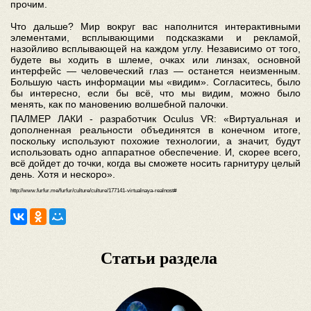
прочим.
Что дальше? Мир вокруг вас наполнится интерактивными
элементами, всплывающими подсказками и рекламой,
назойливо всплывающей на каждом углу. Независимо от того,
будете вы ходить в шлеме, очках или линзах, основной
интерфейс — человеческий глаз — останется неизменным.
Большую часть информации мы «видим». Согласитесь, было
бы интересно, если бы всё, что мы видим, можно было
менять, как по мановению волшебной палочки.
ПАЛМЕР ЛАКИ - разработчик Oculus VR: «Виртуальная и
дополненная реальности объединятся в конечном итоге,
поскольку используют похожие технологии, а значит, будут
использовать одно аппаратное обеспечение. И, скорее всего,
всё дойдет до точки, когда вы сможете носить гарнитуру целый
день. Хотя и нескоро».
http://www.furfur.me/furfur/culture/culture/177141-virtualnaya-realnost#
Статьи раздела