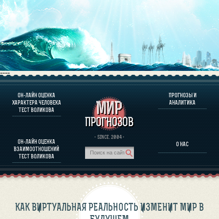
----
ОН-ЛАЙН ОЦЕНКА
ПРОГНОЗЫ И
О ПРОГРАММЕ
ХАРАКТЕРА ЧЕЛОВЕКА
АНАЛИТИКА
ТЕСТ ВОЛИКОВА
ОЦЕНКА ХАРАКТЕРA ЧЕЛОВЕКА
ОЦЕНКА ХАРАКТЕРА ВЫДАЮЩИХСЯ ЛИЧНОСТЕЙ
О ПРОГРАММЕ
· SINCE. 2004 ·
ОН-ЛАЙН ОЦЕНКА
О НАС
ТЕСТ НА СОВМЕСТИМОСТЬ ВОЛИКОВА
ВЗАИМООТНОШЕНИЙ
ПРОГНОЗЫ И АНАЛИТИКА
ТЕСТ ВОЛИКОВА
КАК ВИРТУАЛЬНАЯ РЕАЛЬНОСТЬ ИЗМЕНИТ МИР В