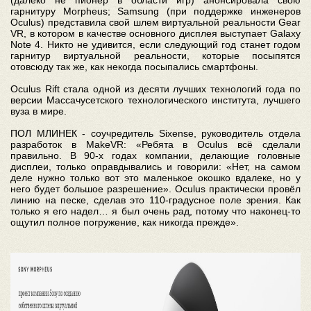
(далеко не пионер в области игр) анонсировала свою
гарнитуру Morpheus; Samsung (при поддержке инженеров
Oculus) представила свой шлем виртуальной реальности Gear
VR, в котором в качестве основного дисплея выступает Galaxy
Note 4. Никто не удивится, если следующий год станет годом
гарнитур виртуальной реальности, которые посыпятся
отовсюду так же, как некогда посыпались смартфоны.
Oculus Rift стала одной из десяти лучших технологий года по
версии Массачусетского технологического института, лучшего
вуза в мире.
ПОЛ МЛИНЕК - соучредитель Sixense, руководитель отдела
разработок в MakeVR: «Ребята в Oculus всё сделали
правильно. В 90-х годах компании, делающие головные
дисплеи, только оправдывались и говорили: «Нет, на самом
деле нужно только вот это маленькое окошко вдалеке, но у
него будет большое разрешение». Oculus практически провёл
линию на песке, сделав это 110-градусное поле зрения. Как
только я его надел… я был очень рад, потому что наконец-то
ощутил полное погружение, как никогда прежде».