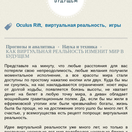
БУДУЩЕМ
Oculus Rift,
виртуальная реальность,
игры
Прогнозы и аналитика
›
Наука и техника
›
КАК ВИРТУАЛЬНАЯ РЕАЛЬНОСТЬ ИЗМЕНИТ МИР В
БУДУЩЕМ
Представьте на минуту, что любые расстояния для вас
потеряли свою непреодолимость, любые желания получили
моментальное исполнение, а все красоты мира стали
доступны по простому нажатию кнопки или двух. Куда бы мы
ни сунулись, на нас накладываются ограничения: ноют икры
от долгой ходьбы, появляется боязнь высоты, не хватает
денег на билет в любую точку мира, а диван обладает
мощнейшим гравитационным полем. Да, если бы мы жили в
ефремовской утопии или были чрезвычайно богаты, жизнь
была бы проще, но на достижение этого ушло бы много лет. К
счастью, у всемогущества есть рецепт попроще: виртуальная
реальность.
Идее виртуальной реальности уже много лет, но только в
последние несколько лет мир подобрался настолько близко к