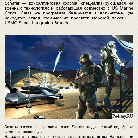
Schafer — консалтинговая фирма, специализирующаяся на
военных технологиях и работающая совместно с US Marine
Corps. Сама же программа базируется в Арлингтоне, где
находится отдел космических проектов морской пехоты —
USMC Space Integration Branch.
База морпехов. На среднем плане: Sustain, подвешенный под брюхо
самолёта-разгонщика.
На заднем: вариант с вертикальным ракетным стартом. На переднем