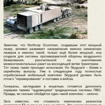
Заметим, что Northrop Grumman, создавшая этот мощный
лазер, активно развивает направление именно химических
лазеров и именно такой, только ещё более мощный, она
создала для системы противоракетной обороны воздушного
базирования, рассчитанной на уничтожение
межконтинентальных ракет на восходящей ветви траектории.
Тот лазер также проходит испытания. Но Skyguard – ближе к
серийному выпуску. Уже в следующем году полностью
отработанный мобильный комплекс Skyguard должен быть
готов к "тиражированию" и поставке в войска.
Генералы, заглядывая в кошельки, готовятся дополнить
первыми такими "чудовищами" традиционные системы ПВО.
Правда, во сколько обойдётся один такой комплекс – неясно.
Зато известно, что стоимость химических реагентов
составляет $3 тысячи за один выстрел. Это может показаться