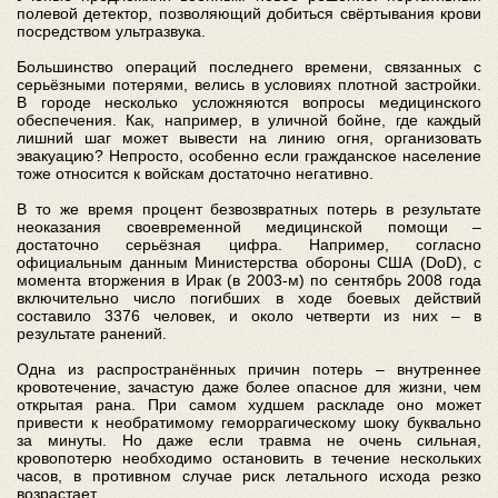
полевой детектор, позволяющий добиться свёртывания крови
посредством ультразвука.
Большинство операций последнего времени, связанных с
серьёзными потерями, велись в условиях плотной застройки.
В городе несколько усложняются вопросы медицинского
обеспечения. Как, например, в уличной бойне, где каждый
лишний шаг может вывести на линию огня, организовать
эвакуацию? Непросто, особенно если гражданское население
тоже относится к войскам достаточно негативно.
В то же время процент безвозвратных потерь в результате
неоказания своевременной медицинской помощи –
достаточно серьёзная цифра. Например, согласно
официальным данным Министерства обороны США (DoD), с
момента вторжения в Ирак (в 2003-м) по сентябрь 2008 года
включительно число погибших в ходе боевых действий
составило 3376 человек, и около четверти из них – в
результате ранений.
Одна из распространённых причин потерь – внутреннее
кровотечение, зачастую даже более опасное для жизни, чем
открытая рана. При самом худшем раскладе оно может
привести к необратимому геморрагическому шоку буквально
за минуты. Но даже если травма не очень сильная,
кровопотерю необходимо остановить в течение нескольких
часов, в противном случае риск летального исхода резко
возрастает.