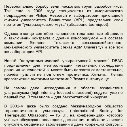
Первоначально борьбу вели несколько групп разработчиков.
Так, ещё в 2006 году специалисты из американского
подразделения Philips Research и лаборатории прикладной
физики университета Вашингтона (APL) представили свой
прототип "ультразвукового жгута" (ultrasound tourniquet).
Однако в конце сентября нынешнего года военные объявили
о заключении контракта с другим консорциумом – в составе
компании Siemens, Техасского сельскохозяйственно-
механического университета (Texas A&M University) и всё той
же лаборатории APL.
Новый "полуавтоматический ультразвуковой манжет" DBAC
предназначен для "нейтрализации негативных последствий
ранения конечностей" и может быть наложен самостоятельно,
причём чуть ли не под огнём противника. Хм-м-м... Лечим
кровотечение высокими частотами? Звучит интригующе.
На самом деле исследования в области воздействия
ультразвуком (high intensity focused ultrasound) ведутся уже не
первый год. В том числе – для бесконтактной хирургии.
В 2001-м даже было создано Международное общество
терапевтического ультразвука (International Society for
Therapeutic Ultrasound — ISTU), на конференциях которого
учёные обсуждают последние достижения в области лечения
опухолей, сердечных заболеваний и даже коррекции фигуры с