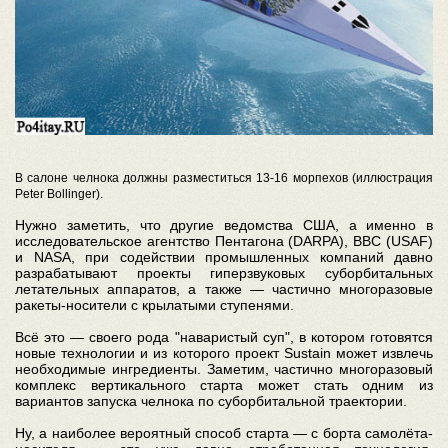
В салоне челнока должны разместиться 13-16 морпехов (иллюстрация
Peter Bollinger).
Нужно заметить, что другие ведомства США, а именно в
исследовательское агентство Пентагона (DARPA), ВВС (USAF)
и NASA, при содействии промышленных компаний давно
разрабатывают проекты гиперзвуковых суборбитальных
летательных аппаратов, а также — частично многоразовые
ракеты-носители с крылатыми ступенями.
Всё это — своего рода "наваристый суп", в котором готовятся
новые технологии и из которого проект Sustain может извлечь
необходимые ингредиенты. Заметим, частично многоразовый
комплекс вертикального старта может стать одним из
вариантов запуска челнока по суборбитальной траектории.
Ну, а наиболее вероятный способ старта — с борта самолёта-