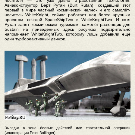
носителя — это уже давно отработанная технология.
Авиаконструктор Бёрт Рутан (Burt Rutan), создавший этот
первый в мире частный космический челнок и его самолёт-
носитель WhiteKnight, сейчас работает над более крупным
проектом: связкой SpaceShipTwo и WhiteKnightTwo. И хотя
Рутан занят космическим туризмом, самолёт-разгонщик для
Sustain на приведённых здесь рисунках подозрительно
напоминает WhiteKnightTwo, которому лишь добавили ещё
один турбореактивный движок.
Высадка в зоне боевых действий или спасательной операции
(иллюстрация Peter Bollinger).