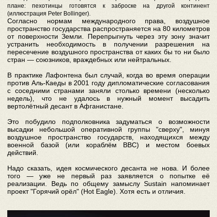
плане: пехотинцы готовятся к заброске на другой континент
(иллюстрация Peter Bollinger).
Согласно нормам международного права, воздушное
пространство государства распространяется на 80 километров
от поверхности Земли. Перепрыгнуть через эту зону значит
устранить необходимость в получении разрешения на
пересечение воздушного пространства от каких бы то ни было
стран — союзников, враждебных или нейтральных.
В практике Лафонтена был случай, когда во время операции
против Аль-Каеды в 2001 году дипломатические согласования
с соседними странами заняли столько времени (несколько
недель), что не удалось в нужный момент высадить
вертолётный десант в Афганистане.
Это побудило подполковника задуматься о возможности
высадки небольшой оперативной группы "сверху", минуя
воздушное пространство государств, находящихся между
военной базой (или кораблём ВВС) и местом боевых
действий.
Надо сказать, идея космического десанта не нова. И более
того — уже не первый раз заявляется о попытке её
реализации. Ведь по общему замыслу Sustain напоминает
проект "Горячий орёл" (Hot Eagle). Хотя есть и отличия.