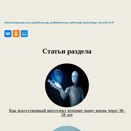
http://voenipoteka.ucoz.ru/publ/voennaja_analitika/voennye_tekhnologii_budushhego_obzor/2-1-0-47
Статьи раздела
Как искусственный интеллект изменит нашу жизнь через 30–
50 лет