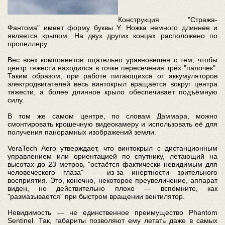
Конструкция "Стража-
Фантома" имеет форму буквы Y. Ножка немного длиннее и
является крылом. На двух других концах расположено по
пропеллеру.
Вес всех компонентов тщательно уравновешен с тем, чтобы
центр тяжести находился в точке пересечения трёх "палочек".
Таким образом, при работе питающихся от аккумуляторов
электродвигателей весь винтокрыл вращается вокруг центра
тяжести, а более длинное крыло обеспечивает подъёмную
силу.
В том же самом центре, по словам Даммара, можно
смонтировать крошечную видеокамеру и использовать её для
получения панорамных изображений земли.
VeraTech Aero утверждает, что винтокрыл с дистанционным
управлением или ориентацией по спутнику, летающий на
высотах до 23 метров, "остаётся фактически невидимым для
человеческого глаза" — из-за инертности зрительного
восприятия. Это, конечно, некоторое преувеличение, аппарат
виден, но действительно плохо — вспомните, как
"размазывается" при быстром вращении вентилятор.
Невидимость — не единственное преимущество Phantom
Sentinel. Так, габариты позволяют ему летать даже в самых