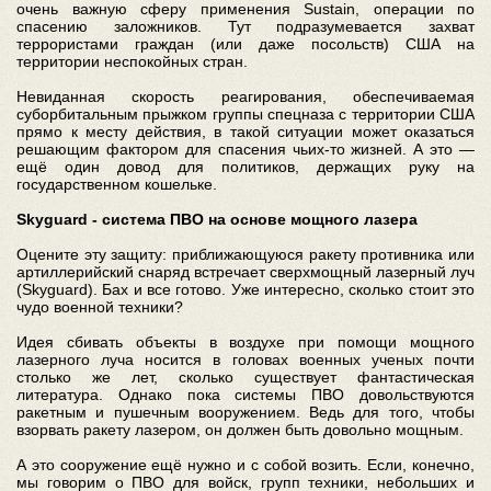
очень важную сферу применения Sustain, операции по
спасению заложников. Тут подразумевается захват
террористами граждан (или даже посольств) США на
территории неспокойных стран.
Невиданная скорость реагирования, обеспечиваемая
суборбитальным прыжком группы спецназа с территории США
прямо к месту действия, в такой ситуации может оказаться
решающим фактором для спасения чьих-то жизней. А это —
ещё один довод для политиков, держащих руку на
государственном кошельке.
Skyguard - система ПВО на основе мощного лазера
Оцените эту защиту: приближающуюся ракету противника или
артиллерийский снаряд встречает сверхмощный лазерный луч
(Skyguard). Бах и все готово. Уже интересно, сколько стоит это
чудо военной техники?
Идея сбивать объекты в воздухе при помощи мощного
лазерного луча носится в головах военных ученых почти
столько же лет, сколько существует фантастическая
литература. Однако пока системы ПВО довольствуются
ракетным и пушечным вооружением. Ведь для того, чтобы
взорвать ракету лазером, он должен быть довольно мощным.
А это сооружение ещё нужно и с собой возить. Если, конечно,
мы говорим о ПВО для войск, групп техники, небольших и