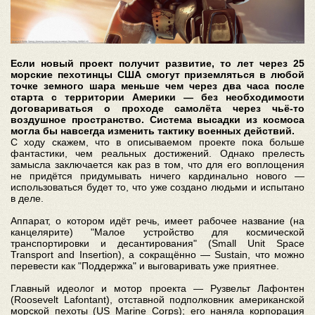
Если новый проект получит развитие, то лет через 25
морские пехотинцы США смогут приземляться в любой
точке земного шара меньше чем через два часа после
старта с территории Америки — без необходимости
договариваться о проходе самолёта через чьё-то
воздушное пространство. Система высадки из космоса
могла бы навсегда изменить тактику военных действий.
С ходу скажем, что в описываемом проекте пока больше
фантастики, чем реальных достижений. Однако прелесть
замысла заключается как раз в том, что для его воплощения
не придётся придумывать ничего кардинально нового —
использоваться будет то, что уже создано людьми и испытано
в деле.
Аппарат, о котором идёт речь, имеет рабочее название (на
канцелярите) "Малое устройство для космической
транспортировки и десантирования" (Small Unit Space
Transport and Insertion), а сокращённо — Sustain, что можно
перевести как "Поддержка" и выговаривать уже приятнее.
Главный идеолог и мотор проекта — Рузвельт Лафонтен
(Roosevelt Lafontant), отставной подполковник американской
морской пехоты (US Marine Corps); его наняла корпорация