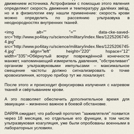
движением источника. Астрофизики с помощью этого явления
определяют скорость движения и температуру далёких звёзд,
но и в физиологии ему нашли применение: скорость крови
можно определить по рассеянию ультразвука в
неоднородностях внутренних тканей.
<img alt="" "="" data-cke-saved-
src="http://www.po4itay.ru/science/military/index.files/1225206745-
4.jpg"
src="http://www.po4itay.ru/science/military/index.files/1225206745-
4.jpg" align="left" height="220" hspace="12"
width="335">
Обёрнутый вокруг повреждённой конечности
манжет, напоминающий измеритель давления, "обстреливает"
организм ультразвуковыми импульсами – максимальное
смещение частоты должно сигнализировать о точке
кровоизлияния, которую прибор тут же локализует.
После этого и происходит фокусировка излучения с нагревом
тканей и свёртыванием крови.
А это позволяет обеспечить дополнительное время для
эвакуации – жизненно важное в боевой обстановке.
DARPA ожидает, что рабочий прототип "заживлятеля" появится
через 18 месяцев, но отдельные его функции, в том числе
ультразвуковая коагуляция, уже были опробованы военными в
лабораторных условиях.