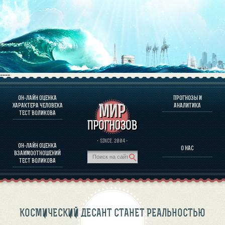
----
ОН-ЛАЙН ОЦЕНКА
ПРОГНОЗЫ И
О ПРОГРАММЕ
ХАРАКТЕРА ЧЕЛОВЕКА
АНАЛИТИКА
ТЕСТ ВОЛИКОВА
ОЦЕНКА ХАРАКТЕРA ЧЕЛОВЕКА
ОЦЕНКА ХАРАКТЕРА ВЫДАЮЩИХСЯ ЛИЧНОСТЕЙ
О ПРОГРАММЕ
· SINCE. 2004 ·
ОН-ЛАЙН ОЦЕНКА
О НАС
ТЕСТ НА СОВМЕСТИМОСТЬ ВОЛИКОВА
ВЗАИМООТНОШЕНИЙ
ПРОГНОЗЫ И АНАЛИТИКА
ТЕСТ ВОЛИКОВА
КОСМИЧЕСКИЙ ДЕСАНТ СТАНЕТ РЕАЛЬНОСТЬЮ