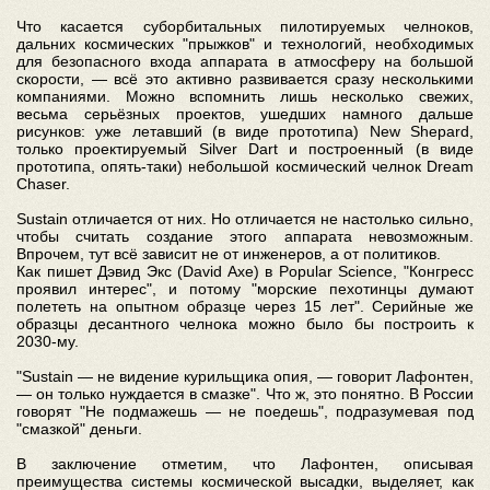
Что касается суборбитальных пилотируемых челноков,
дальних космических "прыжков" и технологий, необходимых
для безопасного входа аппарата в атмосферу на большой
скорости, — всё это активно развивается сразу несколькими
компаниями. Можно вспомнить лишь несколько свежих,
весьма серьёзных проектов, ушедших намного дальше
рисунков: уже летавший (в виде прототипа) New Shepard,
только проектируемый Silver Dart и построенный (в виде
прототипа, опять-таки) небольшой космический челнок Dream
Chaser.
Sustain отличается от них. Но отличается не настолько сильно,
чтобы считать создание этого аппарата невозможным.
Впрочем, тут всё зависит не от инженеров, а от политиков.
Как пишет Дэвид Экс (David Axe) в Popular Science, "Конгресс
проявил интерес", и потому "морские пехотинцы думают
полететь на опытном образце через 15 лет". Серийные же
образцы десантного челнока можно было бы построить к
2030-му.
"Sustain — не видение курильщика опия, — говорит Лафонтен,
— он только нуждается в смазке". Что ж, это понятно. В России
говорят "Не подмажешь — не поедешь", подразумевая под
"смазкой" деньги.
В заключение отметим, что Лафонтен, описывая
преимущества системы космической высадки, выделяет, как