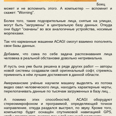
Боец
может и не вспомнить этого. А компьютер — вспомнит и
скажет: "Worning".
Более того, такие подозрительные лица, снятые на улицах,
могут быть "загружены" в центральную базу данных. Откуда
они будут "скачаны" во все аналогичные устройства, носимые
морпехами.
Так что карманные машинки ACAGI смогут взаимно пополнять
свои базы данных.
Добавим, что сама по себе задача распознавания лица
человека в реальной обстановке довольно нетривиальна.
И пусть она уже была решена в ряде других работ — авторы
новой системы создавали свой оригинальный софт, стремясь
применить в нём лучшие достижения в данной области.
Американские учёные научили машину выделять из потока
видео овал человеческого лица, находить характерные черты,
перелопачивать данные по тысячам загруженных в базу лиц...
А помимо этих способностей, ACAGI оборудуют
стереомикрофоном и программой, определяющей точное
направление, откуда раздался выстрел, по звуку. Кроме того,
компьютер будет оснащён спутниковой навигацией GPS,
чтобы привязывать снимки лиц к той или иной местности.