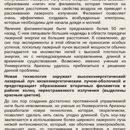
образовании «нити» или филамента, которая тянется на
некоторое расстояние, пока свойства воздуха не приводят к
рассеиванию лазерного излучения. Филамент позволяет
очень эффективно создавать возбужденные электроны,
которые необходимы для начала дождя и молний.
Явление филаментации было предсказано более 50 лет
назад. С ним связывали большие надежды в области передачи
лазерной энергии на большие расстояния. К сожалению, до
сих пор эксперименты в этой области не приносили особых
успехов, поскольку лазерный пучок высокой мощности обычно
распадается на множество нитей с высокой плотностью
энергии, но с непредсказуемым направлением, длиной и
временем существования. Возможно, именно ученым из
Университета Аризоны удалось приблизиться к решению
данной проблемы.
Новая технология окружает высокоэнергетический
лазерный луч низкоэнергетическим лучом-оболочкой и
предотвращает образование вторичных филаметов в
районе колец переотраженного излучения (выделены
красным цветом)
.
До сих пор создание достаточно протяженной управляемой
нити было невозможным, но ученые из Университета Аризоны
разработали новую технологию, которая, теоретически,
позволяет сделать нить сколь угодно длинной. Суть ноу-хау
заключается в использовании более широкого лазерного луча
низкой интенсивности, который, как оболочка электрокабеля,
защищает нить от рассеивания в атмосфере и питает