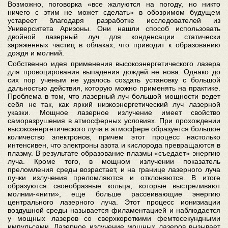
Возможно, поговорка «все жалуются на погоду, но никто
ничего с этим не может сделать» в обозримом будущем
устареет благодаря разработке исследователей из
Университета Аризоны. Они нашли способ использовать
двойной лазерный луч для конденсации статически
заряженных частиц в облаках, что приводит к образованию
дождя и молний.
Собственно идея применения высокоэнергетического лазера
для провоцирования выпадения дождей не нова. Однако до
сих пор ученым не удалось создать установку с большой
дальностью действия, которую можно применять на практике.
Проблема в том, что лазерный луч большой мощности ведет
себя не так, как яркий низкоэнергетический луч лазерной
указки. Мощное лазерное излучение имеет свойство
саморазрушения в атмосферных условиях. При прохождении
высокоэнергетического луча в атмосфере образуется большое
количество электронов, причем этот процесс настолько
интенсивен, что электроны азота и кислорода превращаются в
плазму. В результате образование плазмы «съедает» энергию
луча. Кроме того, в мощном излучении показатель
преломления среды возрастает, и на границе лазерного луча
пучки излучения преломляются и отклоняются. В итоге
образуются своеобразные кольца, которые выстреливают
молнии-«нити», еще больше рассеивающие энергию
центрального лазерного луча. Этот процесс ионизиации
воздушной среды называется филаментацией и наблюдается
у мощных лазеров со сверхкороткими фемтосекундными
импульсами. Лазерное излучение мощных лазеров вызывает