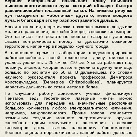
Верхнее изображение показывает длину обычного
высокоэнергетического луча, который образует быстро
рассеивающийся плазменный канал. На нижнем рисунке
луч находится в «оболочке» другого, менее мощного
луча, и благодаря этому распространяется дальше.
Новая технология, теоретически, позволяет вызвать дождь или
молнии с расстояния, по крайней мере, в десятки километров.
Это означает, что достаточно мощная лазерная установка
сможет контролировать погоду на достаточно обширной
территории, например в пределах крупного города.
В настоящее время в лаборатории продемонстрирована
работоспособность новой технологии: длину филамента
удалось увеличить с 25 см до 210 см. Ученые работают над
новой установкой, которая позволит увеличить длину нити еще
больше: по расчетам до 50 м. В дальнейшем, по словам
научного руководителя проекта профессора Деметроса
Христодулидеса (Demetrios Christodoulides), планируется
нарастить дальность до сотен метров и более.
Не случайно работу аризонских ученых финансирует
Пентагон, ведь теоретически лазерные «нити» можно
использовать для передачи на значительные расстояния
большого количества любого электромагнитного излучения,
например, микроволонового. Проще говоря, становится
возможным создание мощного энергетического оружия,
способного одним импульсом с расстояния в десятки
километров дотла выжечь электронику бронемашины.
Военные оценили перспективность данной работы довольно