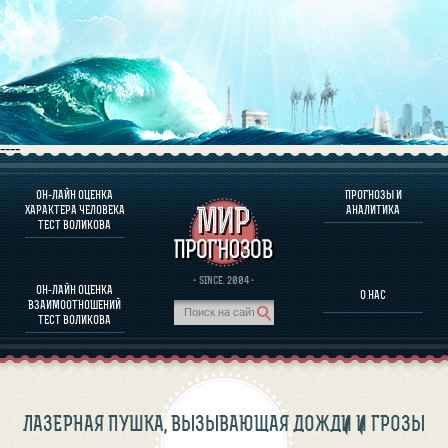
----
ОН-ЛАЙН ОЦЕНКА
ПРОГНОЗЫ И
О ПРОГРАММЕ
ХАРАКТЕРА ЧЕЛОВЕКА
АНАЛИТИКА
ТЕСТ ВОЛИКОВА
ОЦЕНКА ХАРАКТЕРA ЧЕЛОВЕКА
ОЦЕНКА ХАРАКТЕРА ВЫДАЮЩИХСЯ ЛИЧНОСТЕЙ
О ПРОГРАММЕ
· SINCE. 2004 ·
ОН-ЛАЙН ОЦЕНКА
О НАС
ТЕСТ НА СОВМЕСТИМОСТЬ ВОЛИКОВА
ВЗАИМООТНОШЕНИЙ
ПРОГНОЗЫ И АНАЛИТИКА
ТЕСТ ВОЛИКОВА
ЛАЗЕРНАЯ ПУШКА, ВЫЗЫВАЮЩАЯ ДОЖДИ И ГРОЗЫ