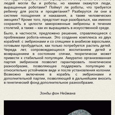
людей могли бы и роботы, но какими окажутся люди,
выращенные роботами? Поймут ли роботы, что требуется
ребенку для роста и процветания? Разберутся ли они в
системе поощрения и наказания, а также человеческих
эмоциях? Кроме того, предстоит еще разобраться, как именно
сохранять в целости замороженные эмбрионы в течение
столетий, а также – как их выращивать в искусственной среде.
Было, в частности, предложено решение, справляющееся с
проблемами робота-няньки. Это создание комплекса из двух
кораблей: с эмбрионами и со спящими в анабиозе взрослыми,
готовыми пробудиться, как только потребуется растить детей.
Череда лет, сопровождающихся воспитанием детей и
возвращением в состояние спячки, теоретически может
привести к стабильной популяции. Аккуратно организованная
партия эмбрионов позволит гарантировать генетическое
разнообразие, позволяющее поддержать популяцию в
относительно устойчивом виде и после установления колонии.
Возможно включение в корабль с эмбрионами и
дополнительной партии, позволяющей в дальнейшем вносить
в генетический фонд дополнительное разнообразие.
Зонды фон Неймана