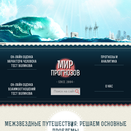
----
ОН-ЛАЙН ОЦЕНКА
ПРОГНОЗЫ И
О ПРОГРАММЕ
ХАРАКТЕРА ЧЕЛОВЕКА
АНАЛИТИКА
ТЕСТ ВОЛИКОВА
ОЦЕНКА ХАРАКТЕРA ЧЕЛОВЕКА
ОЦЕНКА ХАРАКТЕРА ВЫДАЮЩИХСЯ ЛИЧНОСТЕЙ
О ПРОГРАММЕ
· SINCE. 2004 ·
ОН-ЛАЙН ОЦЕНКА
О НАС
ТЕСТ НА СОВМЕСТИМОСТЬ ВОЛИКОВА
ВЗАИМООТНОШЕНИЙ
ПРОГНОЗЫ И АНАЛИТИКА
ТЕСТ ВОЛИКОВА
МЕЖЗВЕЗДНЫЕ ПУТЕШЕСТВИЯ: РЕШАЕМ ОСНОВНЫЕ