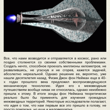
Все, что нами возводится и отправляется в космос, рано или
поздно столкнется со своими собственными проблемами.
Создать нечто, способное проехать миллионы километров, не
развалившись, не угаснув и не сгорев, кажется задачей,
абсолютно нереальной. Однако решение ее, вероятно, уже
нашли десятилетия назад. Физик Джон фон Нейман еще в 40-
х годах прошлого века предложил воспроизводящуюся
механическую технологию. Идея его к межзвездным
путешествиям вообще никак не относилась, однако неизбежно
пришла к этому. В итоге зонды фон Неймана теоретически
реально было бы применять для изучения громадных
межзвездных территорий. Некоторые исследователи полагают,
что идея о том, что нам первым все это пришло в голову, не
просто помпезна, но еще и маловероятна.