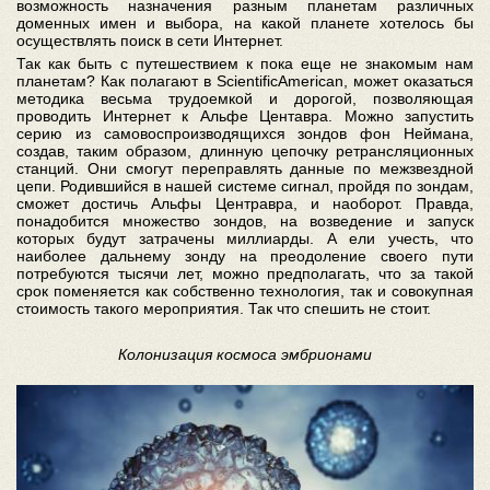
возможность назначения разным планетам различных
доменных имен и выбора, на какой планете хотелось бы
осуществлять поиск в сети Интернет.
Так как быть с путешествием к пока еще не знакомым нам
планетам? Как полагают в ScientificAmerican, может оказаться
методика весьма трудоемкой и дорогой, позволяющая
проводить Интернет к Альфе Центавра. Можно запустить
серию из самовоспроизводящихся зондов фон Неймана,
создав, таким образом, длинную цепочку ретрансляционных
станций. Они смогут переправлять данные по межзвездной
цепи. Родившийся в нашей системе сигнал, пройдя по зондам,
сможет достичь Альфы Центравра, и наоборот. Правда,
понадобится множество зондов, на возведение и запуск
которых будут затрачены миллиарды. А ели учесть, что
наиболее дальнему зонду на преодоление своего пути
потребуются тысячи лет, можно предполагать, что за такой
срок поменяется как собственно технология, так и совокупная
стоимость такого мероприятия. Так что спешить не стоит.
Колонизация космоса эмбрионами