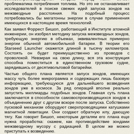
проблематика потребления топлива. Но это не останавливает
исследователей в поиске свежих идей запуска зондов на
межзвездные расстояния. На подобный процесс
потребовались бы мегатонны энергии в случае применения
имеющихся в настоящее время технологий.
Как заявил Форрест Бишоп, работающий в Институте атомной
инженерии, он изобрел методику запуска межзвездных зондов,
требующую энергию в объемах, эквивалентных примерно
энергии обычной автомобильной батареи. В теории его
Starseed Launcher окажется длиной в тысячу километров.
Состоять он будет преимущественно из проводов с
проволокой. Невзирая на свою длину, вся эта конструкция
способна поместиться в единственном грузовом судне,
зарядившись от десятивольтовой батарейки.
Частью общего плана является запуск зондов, имеющих
массу чуть более микрограмма и содержащих лишь базовую
информацию, требующуюся для дальнейшего возведения
зондов уже в космосе. За ряд операций вполне реально
запустить миллиарды подобных зондов. Главная суть плана
заключается в способности самовоспроизводящихся зондов к
объединению друг с другом вскоре после запуска. Собственно
пусковой механизм оборудуют сверхпроводящими катушками
магнитной левитации. Они создают обратную илу, дающую
тягу. Как говорит Бишоп, некоторым деталям его плана еще
нужна проработка: скажем, как противодействие зондами
межзвездному мусору с радиацией. В целом же можно
приступать к возведению.