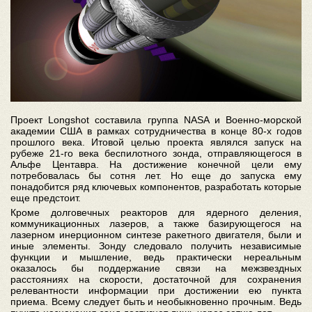
Проект Longshot составила группа NASA и Военно-морской
академии США в рамках сотрудничества в конце 80-х годов
прошлого века. Итовой целью проекта являлся запуск на
рубеже 21-го века беспилотного зонда, отправляющегося в
Альфе Центавра. На достижение конечной цели ему
потребовалась бы сотня лет. Но еще до запуска ему
понадобится ряд ключевых компонентов, разработать которые
еще предстоит.
Кроме долговечных реакторов для ядерного деления,
коммуникационных лазеров, а также базирующегося на
лазерном инерционном синтезе ракетного двигателя, были и
иные элементы. Зонду следовало получить независимые
функции и мышление, ведь практически нереальным
оказалось бы поддержание связи на межзвездных
расстояниях на скорости, достаточной для сохранения
релевантности информации при достижении ею пункта
приема. Всему следует быть и необыкновенно прочным. Ведь