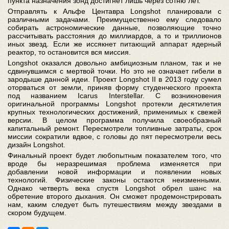
пункта назначения зонд достигнет лишь через сотню лет.
Отправлять к Альфе Центавра Longshot планировали с
различными задачами. Преимущественно ему следовало
собирать астрономические данные, позволяющие точно
рассчитывать расстояния до миллиардов, а то и триллионов
иных звезд. Если же иссякнет питающий аппарат ядерный
реактор, то остановится вся миссия.
Longshot оказался довольно амбициозным планом, так и не
сдвинувшимся с мертвой точки. Но это не означает гибели в
зародыше данной идеи. Проект Longshot II в 2013 году сумел
оторваться от земли, приняв форму студенческого проекта
под названием Icarus Interstellar. С возникновения
оригинальной программы Longshot протекли десятилетия
крупных технологических достижений, применимых к свежей
версии. В целом программа получила своеобразный
капитальный ремонт. Пересмотрели топливные затраты, срок
миссии сократили вдвое, с головы до пят пересмотрели весь
дизайн Longshot.
Финальный проект будет любопытным показателем того, что
вроде бы неразрешимая проблема изменяется при
добавлении новой информации и появлении новых
технологий. Физические законы остаются неизменными.
Однако четверть века спустя Longshot обрел шанс на
обретение второго дыхания. Он сможет продемонстрировать
нам, каким следует быть путешествиям между звездами в
скором будущем.