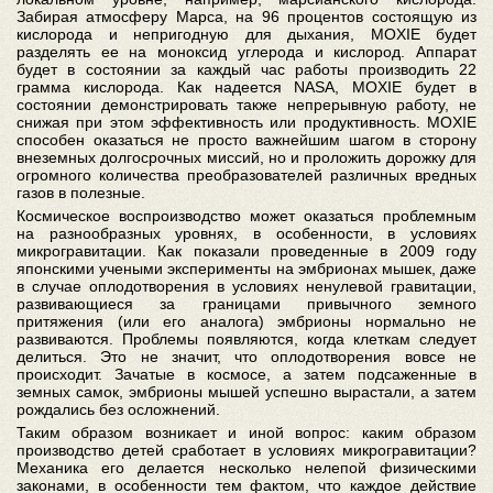
Забирая атмосферу Марса, на 96 процентов состоящую из
кислорода и непригодную для дыхания, MOXIE будет
разделять ее на моноксид углерода и кислород. Аппарат
будет в состоянии за каждый час работы производить 22
грамма кислорода. Как надеется NASA, MOXIE будет в
состоянии демонстрировать также непрерывную работу, не
снижая при этом эффективность или продуктивность. MOXIE
способен оказаться не просто важнейшим шагом в сторону
внеземных долгосрочных миссий, но и проложить дорожку для
огромного количества преобразователей различных вредных
газов в полезные.
Космическое воспроизводство может оказаться проблемным
на разнообразных уровнях, в особенности, в условиях
микрогравитации. Как показали проведенные в 2009 году
японскими учеными эксперименты на эмбрионах мышек, даже
в случае оплодотворения в условиях ненулевой гравитации,
развивающиеся за границами привычного земного
притяжения (или его аналога) эмбрионы нормально не
развиваются. Проблемы появляются, когда клеткам следует
делиться. Это не значит, что оплодотворения вовсе не
происходит. Зачатые в космосе, а затем подсаженные в
земных самок, эмбрионы мышей успешно вырастали, а затем
рождались без осложнений.
Таким образом возникает и иной вопрос: каким образом
производство детей сработает в условиях микрогравитации?
Механика его делается несколько нелепой физическими
законами, в особенности тем фактом, что каждое действие