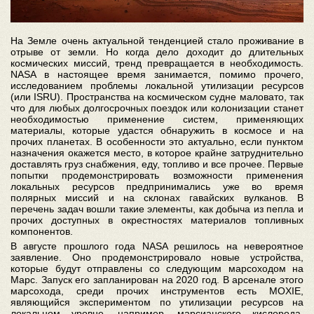
На Земле очень актуальной тенденцией стало проживание в
отрыве от земли. Но когда дело доходит до длительных
космических миссий, тренд превращается в необходимость.
NASA в настоящее время занимается, помимо прочего,
исследованием проблемы локальной утилизации ресурсов
(или ISRU). Пространства на космическом судне маловато, так
что для любых долгосрочных поездок или колонизации станет
необходимостью применение систем, применяющих
материалы, которые удастся обнаружить в космосе и на
прочих планетах. В особенности это актуально, если пунктом
назначения окажется место, в которое крайне затруднительно
доставлять груз снабжения, еду, топливо и все прочее. Первые
попытки продемонстрировать возможности применения
локальных ресурсов предпринимались уже во время
полярных миссий и на склонах гавайских вулканов. В
перечень задач вошли такие элементы, как добыча из пепла и
прочих доступных в окрестностях материалов топливных
компонентов.
В августе прошлого года NASA решилось на невероятное
заявление. Оно продемонстрировало новые устройства,
которые будут отправлены со следующим марсоходом на
Марс. Запуск его запланирован на 2020 год. В арсенале этого
марсохода, среди прочих инструментов есть MOXIE,
являющийся экспериментом по утилизации ресурсов на
локальном уровне, например, марсианского кислорода.