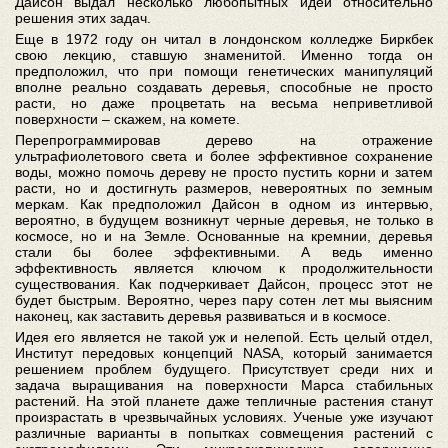
Дайсон выдал несколько любопытных идей относительно
решения этих задач.
Еще в 1972 году он читал в лондонском колледже Биркбек
свою лекцию, ставшую знаменитой. Именно тогда он
предположил, что при помощи генетических манипуляций
вполне реально создавать деревья, способные не просто
расти, но даже процветать на весьма неприветливой
поверхности – скажем, на комете.
Перепрограммировав дерево на отражение
ультрафиолетового света и более эффективное сохранение
воды, можно помочь дереву не просто пустить корни и затем
расти, но и достигнуть размеров, невероятных по земным
меркам. Как предположил Дайсон в одном из интервью,
вероятно, в будущем возникнут черные деревья, не только в
космосе, но и на Земле. Основанные на кремнии, деревья
стали бы более эффективными. А ведь именно
эффективность является ключом к продолжительности
существования. Как подчеркивает Дайсон, процесс этот не
будет быстрым. Вероятно, через пару сотен лет мы выясним
наконец, как заставить деревья развиваться и в космосе.
Идея его является не такой уж и нелепой. Есть целый отдел,
Институт передовых концепций NASA, который занимается
решением проблем будущего. Присутствует среди них и
задача выращивания на поверхности Марса стабильных
растений. На этой планете даже тепличные растения станут
произрастать в чрезвычайных условиях. Ученые уже изучают
различные варианты в попытках совмещения растений с