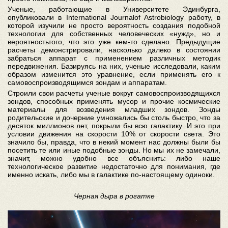
Ученые, работающие в Университете Эдинбурга,
опубликовали в International Journalof Astrobiology работу, в
которой изучили не просто вероятность создания подобной
технологии для собственных человеческих «нужд», но и
вероятностьтого, что это уже кем-то сделано. Предыдущие
расчеты демонстрировали, насколько далеко в состоянии
забраться аппарат с применением различных методик
передвижения. Базируясь на них, ученые исследовали, каким
образом изменится это уравнение, если применять его к
самовоспроизводящимся зондам и аппаратам.
Строили свои расчеты ученые вокруг самовоспроизводящихся
зондов, способных применять мусор и прочие космические
материалы для возведения младших зондов. Зонды
родительские и дочерние умножались бы столь быстро, что за
десяток миллионов лет, покрыли бы всю галактику. И это при
условии движения на скорости 10% от скорости света. Это
значило бы, правда, что в некий момент нас должны были бы
посетить те или иные подобные зонды. Но мы их не замечали,
значит, можно удобно все объяснить: либо наше
технологическое развитие недостаточно для понимания, где
именно искать, либо мы в галактике по-настоящему одиноки.
Черная дыра в рогатке