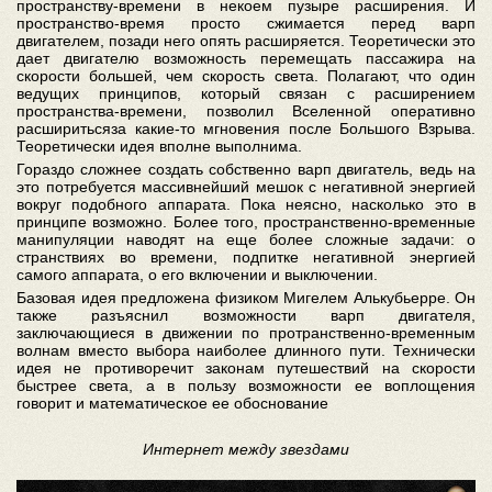
пространству-времени в некоем пузыре расширения. И
пространство-время просто сжимается перед варп
двигателем, позади него опять расширяется. Теоретически это
дает двигателю возможность перемещать пассажира на
скорости большей, чем скорость света. Полагают, что один
ведущих принципов, который связан с расширением
пространства-времени, позволил Вселенной оперативно
расширитьсяза какие-то мгновения после Большого Взрыва.
Теоретически идея вполне выполнима.
Гораздо сложнее создать собственно варп двигатель, ведь на
это потребуется массивнейший мешок с негативной энергией
вокруг подобного аппарата. Пока неясно, насколько это в
принципе возможно. Более того, пространственно-временные
манипуляции наводят на еще более сложные задачи: о
странствиях во времени, подпитке негативной энергией
самого аппарата, о его включении и выключении.
Базовая идея предложена физиком Мигелем Алькубьерре. Он
также разъяснил возможности варп двигателя,
заключающиеся в движении по протранственно-временным
волнам вместо выбора наиболее длинного пути. Технически
идея не противоречит законам путешествий на скорости
быстрее света, а в пользу возможности ее воплощения
говорит и математическое ее обоснование
Интернет между звездами