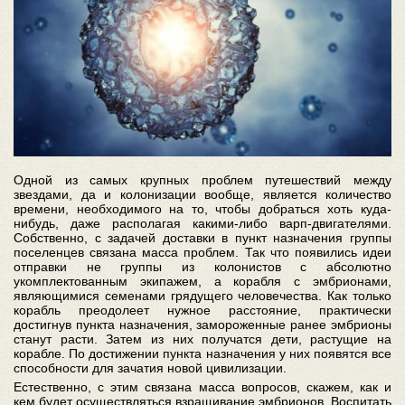
Одной из самых крупных проблем путешествий между
звездами, да и колонизации вообще, является количество
времени, необходимого на то, чтобы добраться хоть куда-
нибудь, даже располагая какими-либо варп-двигателями.
Собственно, с задачей доставки в пункт назначения группы
поселенцев связана масса проблем. Так что появились идеи
отправки не группы из колонистов с абсолютно
укомплектованным экипажем, а корабля с эмбрионами,
являющимися семенами грядущего человечества. Как только
корабль преодолеет нужное расстояние, практически
достигнув пункта назначения, замороженные ранее эмбрионы
станут расти. Затем из них получатся дети, растущие на
корабле. По достижении пункта назначения у них появятся все
способности для зачатия новой цивилизации.
Естественно, с этим связана масса вопросов, скажем, как и
кем будет осуществляться взращивание эмбрионов. Воспитать