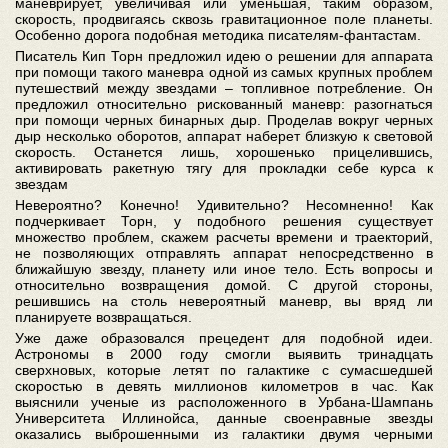
маневрирует, увеличивая или уменьшая, таким образом,
скорость, продвигаясь сквозь гравитационное поле планеты.
Особенно дорога подобная методика писателям-фантастам.
Писатель Кип Торн предложил идею о решении для аппарата
при помощи такого маневра одной из самых крупных проблем
путешествий между звездами – топливное потребление. Он
предложил относительно рискованный маневр: разогнаться
при помощи черных бинарных дыр. Проделав вокруг черных
дыр несколько оборотов, аппарат наберет близкую к световой
скорость. Останется лишь, хорошенько прицелившись,
активировать ракетную тягу для прокладки себе курса к
звездам
Невероятно? Конечно! Удивительно? Несомненно! Как
подчеркивает Торн, у подобного решения существует
множество проблем, скажем расчеты времени и траекторий,
не позволяющих отправлять аппарат непосредственно в
ближайшую звезду, планету или иное тело. Есть вопросы и
относительно возвращения домой. С другой стороны,
решившись на столь невероятный маневр, вы вряд ли
планируете возвращаться.
Уже даже образовался прецедент для подобной идеи.
Астрономы в 2000 году смогли выявить тринадцать
сверхновых, которые летят по галактике с сумасшедшей
скоростью в девять миллионов километров в час. Как
выяснили ученые из расположенного в Урбана-Шампань
Университета Иллинойса, данные своенравные звезды
оказались выброшенными из галактики двумя черными