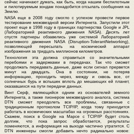
сейчас начинают думать, как быть, когда нашим беспилотным
и пилотируемым зондам понадобится отсылать сообщения на
Землю.
NASA еще в 2008 году смогло с успехом провести первое
тестирование межзвездной версии Интернета. Запустили этот
проект еще в 1998 году в границах партнерства Google и JPL
(Лабораторией реактивного движения NASA). Десять лет
спустя партнеры обзавелись уже системой Лабораторией
реактивного движения NASA (Disruption-TolerantNetworking),
позволяющей пересылать на космический аппарат
изображения за тридцать миллионов километров.
Технология эта должна справиться со значительными
перебоями и задержками в передачах. Так что сможет
продолжать передавать данные, даже если сигнал прервется
минут на двадцать. Она в состоянии, не потеряв
информацию, проходить через, между и сквозь все, от
солнечных бурь и вспышек вплоть до мешающих ей планет,
оказавшихся на пути передачи данных.
Винт Серф, являющийся одним из основателей земного
Интернета, а также пионером межзвездного аналога, система
DTN сможет преодолеть все проблемы, связанные с
традиционным протоколом TCIP/IP, когда тому приходится
работать в космических масштабах на огромных расстояниях.
Скажем, поиск в Google на Марсе с TCIP/IP будет столь
долгим, что пока запрос обработается, результаты
поменяются, а информация на выходе частично утратится. С
DTN инженеры смогли добавить нечто радикально новое: