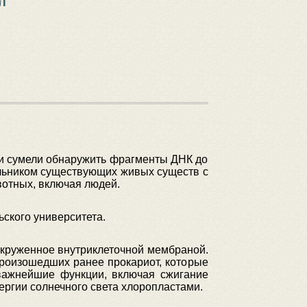
ли сумели обнаружить фрагменты ДНК до
чальником существующих живых существ с
вотных, включая людей.
ского университета.
 окруженное внутриклеточной мембраной.
произошедших ранее прокариот, которые
 важнейшие функции, включая сжигание
ергии солнечного света хлоропластами.