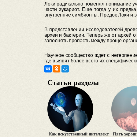
Локи радикально поменял понимание уч
части эукариот. Еще тогда у их пред
внутренние симбионты. Предок Локи и э
В представлении исследователей древо
археи и бактерии. Теперь же от архей о
заполнять пропасть между проще орган
Научное сообщество ждет с нетерпение
где выявят более всего их специфическ
Статьи раздела
Как искусственный интеллект
Пять хороши