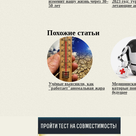
изменит нашу жизнь через 30–
2023 год: т
50 лет
летающие а
Похожие статьи
Учёные выяснили, как
Медицинские
"работает"аномальная жара
которые по
будущее