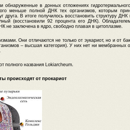
ли обнаруженные в донных отложениях гидротермальног
ого меньше полной ДНК тех организмов, которым прина
г друга. В итоге получилось восстановить структуру ДНК
лный (восстановили 92 процента его ДНК). Обладателе
НК не заключена в ядро, свободно плавая в цитоплазме.
мами. Они отличаются не только от эукариот, но и от ба
ганизмов – высшая категория). У них нет ни мембранных 
.
т полного названия Lokiarcheum.
ты происходят от прокариот