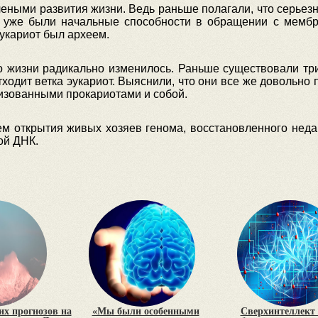
еными развития жизни. Ведь раньше полагали, что серьез
ка уже были начальные способности в обращении с мемб
укариот был археем.
 жизни радикально изменилось. Раньше существовали три
тходит ветка эукариот. Выяснили, что они все же довольно
изованными прокариотами и собой.
м открытия живых хозяев генома, восстановленного недав
ой ДНК.
х прогнозов на
«Мы были особенными
Сверхинтеллект 