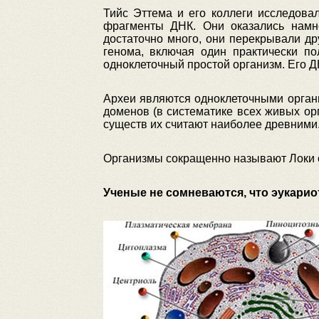
Тийс Эттема и его коллеги исследова
фрагменты ДНК. Они оказались намн
достаточно много, они перекрывали дру
генома, включая один практически по
одноклеточный простой организм. Его Д
Археи являются одноклеточными организ
доменов (в систематике всех живых ор
существ их считают наиболее древними
Организмы сокращенно называют Локи о
Ученые не сомневаются, что эукарио