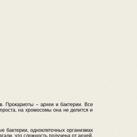
. Прокариоты – археи и бактерии. Все
 проста, на хромосомы она не делится и
ые бактерии, одноклеточных организмах
гали, что сложность получена от архей,