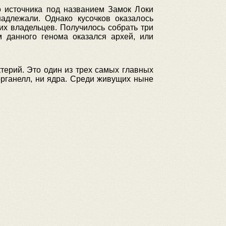
о источника под названием Замок Локи
длежали. Однако кусочков оказалось
 их владельцев. Получилось собрать три
м данного генома оказался архей, или
ктерий. Это один из трех самых главных
органелл, ни ядра. Среди живущих ныне