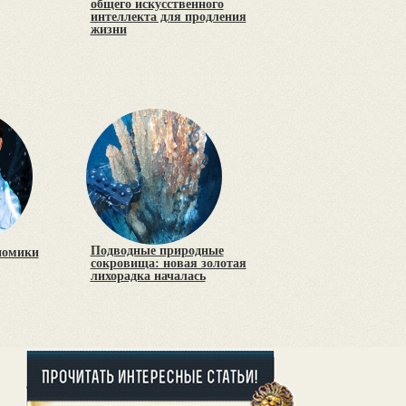
общего искусственного
интеллекта для продления
жизни
Подводные природные
номики
сокровища: новая золотая
лихорадка началась