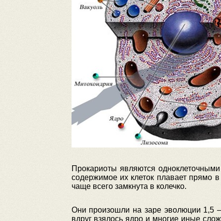
Прокариоты являются одноклеточными 
содержимое их клеток плавает прямо в 
чаще всего замкнута в колечко.
Они произошли на заре эволюции 1,5 –
вдруг взялось ядро и многие иные слож