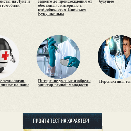
уристы на Луне и
задолго до происхождения от
будущее
втомобили
обезьяны»: интервью с
нейробиологом Николаем
Кукушкиным
 технологии,
Питерские ученые изобрели
Перспективы ге
влияют на наше
эликсир вечной молодости