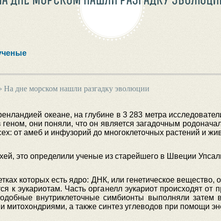
ученые
›
На дне морском нашли разгадку эволюции
енландией океане, на глубине в 3 283 метра исследовате
в геном, они поняли, что он является загадочным родона
сех: от амеб и инфузорий до многоклеточных растений и жи
ей, это определили ученые из старейшего в Швеции Упсаль
тках которых есть ядро: ДНК, или генетическое вещество,
ся к эукариотам. Часть органелл эукариот происходят от 
 Подобные внутриклеточные симбионты выполняли затем
и митохондриями, а также синтез углеводов при помощи эн