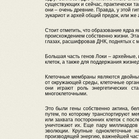
существующих и сейчас, практически та
они – очень древние. Правда, у этой г
эукариот и архей общий предок, или же
Стоит отметить, что образование ядра
происхождением собственно жизни. Эта 
глазах, расшифровав ДНК, поднятых с м
Большая часть генов Локи – архейные, 
клеток, а также для поддержания жизне
Клеточные мембраны являются двойным
от окружающей среды, клеточные органе
они играют роль энергетических ст
многоклеточными.
Это были гены собственно актина, бел
путем, по которому транспортируют м
или захвата посторонних клеток с по
уничтожают их. Еще пару миллиардов 
эволюции. Крупные одноклеточные на
производящей энергию, важнейшей част