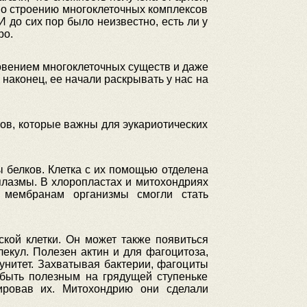
 по строению многоклеточных комплексов
 до сих пор было неизвестно, есть ли у
ро.
овением многоклеточных существ и даже
наконец, ее начали раскрывать у нас на
нов, которые важны для эукариотических
белков. Клетка с их помощью отделена
оплазмы. В хлоропластах и митохондриях
м мембранам организмы смогли стать
ской клетки. Он может также появиться
кул. Полезен актин и для фагоцитоза,
нитет. Захватывая бактерии, фагоциты
 быть полезным на грядущей ступеньке
рировав их. Митохондрию они сделали