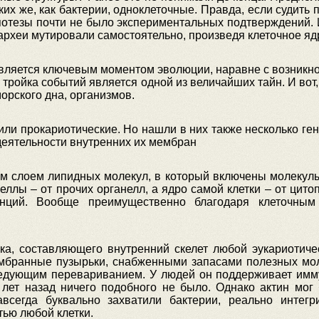
ких же, как бактерии, одноклеточные. Правда, если судить
ипотезы почти не было экспериментальных подтверждений. И
 археи мутировали самостоятельно, произведя клеточное яд
 является ключевым моментом эволюции, наравне с возникн
тройка событий является одной из величайших тайн. И вот, 
орского дна, организмов.
или прокариотические. Но нашли в них также несколько ге
деятельности внутренних их мембран
 слоем липидных молекул, в который включены молекулы 
ллы – от прочих органелл, а ядро самой клетки – от цит
анций. Вообще преимущественно благодаря клеточны
ка, составляющего внутренний скелет любой эукариотиче
ембранные пузырьки, снабженными запасами полезных моле
следующим перевариванием. У людей он поддерживает имму
лет назад ничего подобного не было. Однако актин мог
всегда буквально захватили бактерии, реально интег
ью любой клетки.