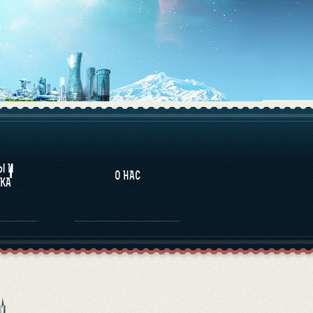
НАЛИТИКА
Ы И
О НАС
КА
И