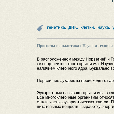
генетика,
ДНК,
клетки,
наука,
Прогнозы и аналитика
›
Наука и техника
В расположенном между Норвегией и Гр
сих пор неизвестного организма. Изучи
наличием клеточного ядра. Буквально в
Первейшие эукариоты происходят от арх
Эукариотами называют организмы, в кле
Все многоклеточные организмы относят
стали частьюэукариотических клеток.
питательных веществ, выработку энерги