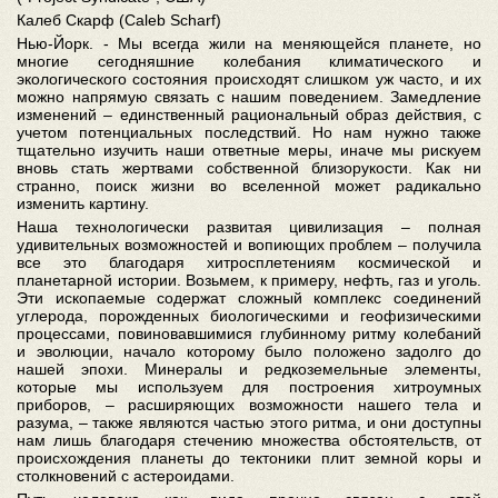
Калеб Скарф (Caleb Scharf)
Нью-Йорк. - Мы всегда жили на меняющейся планете, но
многие сегодняшние колебания климатического и
экологического состояния происходят слишком уж часто, и их
можно напрямую связать с нашим поведением. Замедление
изменений – единственный рациональный образ действия, с
учетом потенциальных последствий. Но нам нужно также
тщательно изучить наши ответные меры, иначе мы рискуем
вновь стать жертвами собственной близорукости. Как ни
странно, поиск жизни во вселенной может радикально
изменить картину.
Наша технологически развитая цивилизация – полная
удивительных возможностей и вопиющих проблем – получила
все это благодаря хитросплетениям космической и
планетарной истории. Возьмем, к примеру, нефть, газ и уголь.
Эти ископаемые содержат сложный комплекс соединений
углерода, порожденных биологическими и геофизическими
процессами, повиновавшимися глубинному ритму колебаний
и эволюции, начало которому было положено задолго до
нашей эпохи. Минералы и редкоземельные элементы,
которые мы используем для построения хитроумных
приборов, – расширяющих возможности нашего тела и
разума, – также являются частью этого ритма, и они доступны
нам лишь благодаря стечению множества обстоятельств, от
происхождения планеты до тектоники плит земной коры и
столкновений с астероидами.