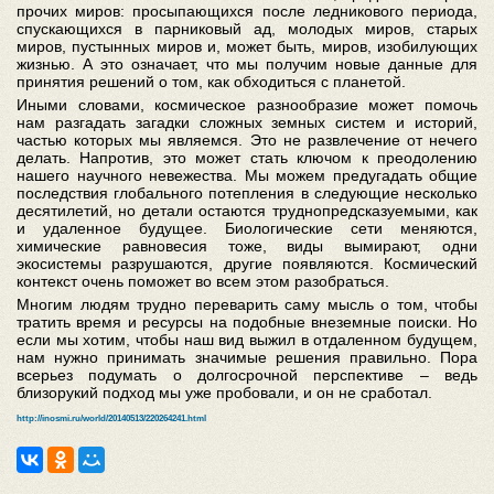
прочих миров: просыпающихся после ледникового периода,
спускающихся в парниковый ад, молодых миров, старых
миров, пустынных миров и, может быть, миров, изобилующих
жизнью. А это означает, что мы получим новые данные для
принятия решений о том, как обходиться с планетой.
Иными словами, космическое разнообразие может помочь
нам разгадать загадки сложных земных систем и историй,
частью которых мы являемся. Это не развлечение от нечего
делать. Напротив, это может стать ключом к преодолению
нашего научного невежества. Мы можем предугадать общие
последствия глобального потепления в следующие несколько
десятилетий, но детали остаются труднопредсказуемыми, как
и удаленное будущее. Биологические сети меняются,
химические равновесия тоже, виды вымирают, одни
экосистемы разрушаются, другие появляются. Космический
контекст очень поможет во всем этом разобраться.
Многим людям трудно переварить саму мысль о том, чтобы
тратить время и ресурсы на подобные внеземные поиски. Но
если мы хотим, чтобы наш вид выжил в отдаленном будущем,
нам нужно принимать значимые решения правильно. Пора
всерьез подумать о долгосрочной перспективе – ведь
близорукий подход мы уже пробовали, и он не сработал.
http://inosmi.ru/world/20140513/220264241.html