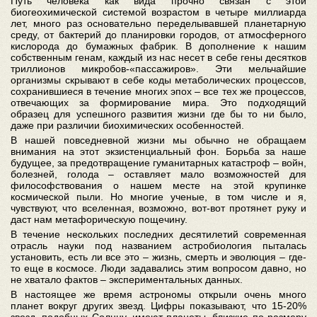
Путь человека как вида прочно связан с этой
биогеохимической системой возрастом в четыре миллиарда
лет, много раз основательно переделывавшей планетарную
среду, от бактерий до планировки городов, от атмосферного
кислорода до бумажных фабрик. В дополнение к нашим
собственным генам, каждый из нас несет в себе гены десятков
триллионов микробов-«пассажиров». Эти мельчайшие
организмы скрывают в себе коды метаболических процессов,
сохранившиеся в течение многих эпох – все тех же процессов,
отвечающих за формирование мира. Это подходящий
образец для успешного развития жизни где бы то ни было,
даже при различии биохимических особенностей.
В нашей повседневной жизни мы обычно не обращаем
внимания на этот экзистенциальный фон. Борьба за наше
будущее, за предотвращение гуманитарных катастроф – войн,
болезней, голода – оставляет мало возможностей для
философствования о нашем месте на этой крупинке
космической пыли. Но многие ученые, в том числе и я,
чувствуют, что вселенная, возможно, вот-вот протянет руку и
даст нам метафорическую пощечину.
В течение нескольких последних десятилетий современная
отрасль науки под названием астробиология пыталась
установить, есть ли все это – жизнь, смерть и эволюция – где-
то еще в космосе. Люди задавались этим вопросом давно, но
не хватало фактов – экспериментальных данных.
В настоящее же время астрономы открыли очень много
планет вокруг других звезд. Цифры показывают, что 15-20%