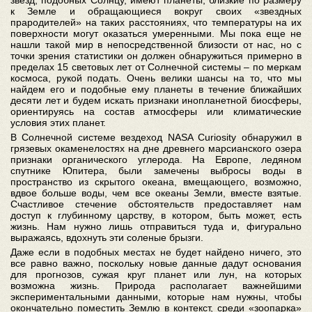
звезд, подобных Солнцу, имеют планеты, близкие по размеру
к Земле и обращающиеся вокруг своих «звездных
прародителей» на таких расстояниях, что температуры на их
поверхности могут оказаться умеренными. Мы пока еще не
нашли такой мир в непосредственной близости от нас, но с
точки зрения статистики он должен обнаружиться примерно в
пределах 15 световых лет от Солнечной системы – по меркам
космоса, рукой подать. Очень велики шансы на то, что мы
найдем его и подобные ему планеты в течение ближайших
десяти лет и будем искать признаки инопланетной биосферы,
ориентируясь на состав атмосферы или климатические
условия этих планет.
В Солнечной системе вездеход NASA Curiosity обнаружил в
грязевых окаменелостях на дне древнего марсианского озера
признаки органического углерода. На Европе, ледяном
спутнике Юпитера, были замечены выбросы воды в
пространство из скрытого океана, вмещающего, возможно,
вдвое больше воды, чем все океаны Земли, вместе взятые.
Счастливое стечение обстоятельств предоставляет нам
доступ к глубинному царству, в котором, быть может, есть
жизнь. Нам нужно лишь отправиться туда и, фигурально
выражаясь, вдохнуть эти соленые брызги.
Даже если в подобных местах не будет найдено ничего, это
все равно важно, поскольку новые данные дадут основания
для прогнозов, сужая круг планет или лун, на которых
возможна жизнь. Природа располагает важнейшими
экспериментальными данными, которые нам нужны, чтобы
окончательно поместить Землю в контекст, среди «зоопарка»