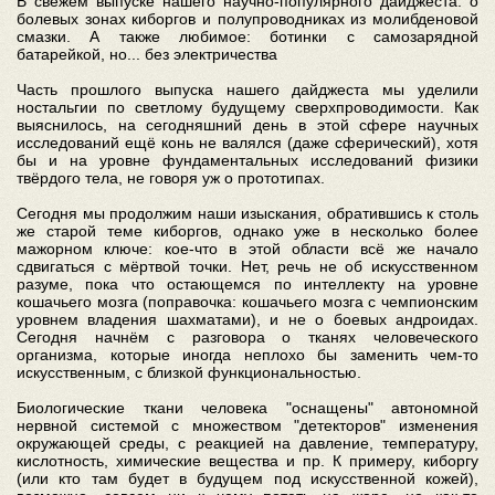
В свежем выпуске нашего научно-популярного дайджеста: о
болевых зонах киборгов и полупроводниках из молибденовой
смазки. А также любимое: ботинки с самозарядной
батарейкой, но... без электричества
Часть прошлого выпуска нашего дайджеста мы уделили
ностальгии по светлому будущему сверхпроводимости. Как
выяснилось, на сегодняшний день в этой сфере научных
исследований ещё конь не валялся (даже сферический), хотя
бы и на уровне фундаментальных исследований физики
твёрдого тела, не говоря уж о прототипах.
Сегодня мы продолжим наши изыскания, обратившись к столь
же старой теме киборгов, однако уже в несколько более
мажорном ключе: кое-что в этой области всё же начало
сдвигаться с мёртвой точки. Нет, речь не об искусственном
разуме, пока что остающемся по интеллекту на уровне
кошачьего мозга (поправочка: кошачьего мозга с чемпионским
уровнем владения шахматами), и не о боевых андроидах.
Сегодня начнём с разговора о тканях человеческого
организма, которые иногда неплохо бы заменить чем-то
искусственным, с близкой функциональностью.
Биологические ткани человека "оснащены" автономной
нервной системой с множеством "детекторов" изменения
окружающей среды, с реакцией на давление, температуру,
кислотность, химические вещества и пр. К примеру, киборгу
(или кто там будет в будущем под искусственной кожей),