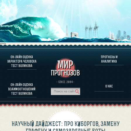
----
ОН-ЛАЙН ОЦЕНКА
ПРОГНОЗЫ И
О ПРОГРАММЕ
ХАРАКТЕРА ЧЕЛОВЕКА
АНАЛИТИКА
ТЕСТ ВОЛИКОВА
ОЦЕНКА ХАРАКТЕРA ЧЕЛОВЕКА
ОЦЕНКА ХАРАКТЕРА ВЫДАЮЩИХСЯ ЛИЧНОСТЕЙ
О ПРОГРАММЕ
· SINCE. 2004 ·
ОН-ЛАЙН ОЦЕНКА
О НАС
ТЕСТ НА СОВМЕСТИМОСТЬ ВОЛИКОВА
ВЗАИМООТНОШЕНИЙ
ПРОГНОЗЫ И АНАЛИТИКА
ТЕСТ ВОЛИКОВА
НАУЧНЫЙ ДАЙДЖЕСТ: ПРО КИБОРГОВ, ЗАМЕНУ