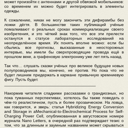
может произойти с антеннами и другой обвязкой мобильников:
со временем их можно будет интегрировать в элементы
одежды.
К сожалению, никак не могу закончить эти дифирамбы без
ложки дёгтя. В большинстве таких публикаций учёные
помалкивают о реальных сроках коммерциализации своего
изобретения, и это чёткий знак того, что все эти прелести
останутся в статусе лабораторных исследований на
неопределённое время. Их понять вполне можно: если бы
сбылись все прогнозы, высказанные в неосторожных
интервью, мы имели бы сверхпроводящие провода ещё в
прошлом веке, а графеновую электронику уже лет пять назад.
Так что… слушать сказки учёных про великое будущее новых
полупроводников мы, конечно, не против. Но пока что не
будет лишним придержать в кармане привычную кремниевую
фигу. Пусть будет.
________________________________________
Накормив читателя сладкими рассказами о грандиозных, но
пока туманных перспективах, хотелось бы также поведать о
чём-то реалистичном, пусть и более прозаическом. На ловца,
как говорится, и зверь: статья Hybridizing Energy Conversion
and Storage in aMechanical-to-Electrochemical Process for Self-
Charging Power Cell, опубликованная в августовском номере
журнала Nano Letters, в очередной раз подтверждает тезис о
том, что за длинным и заумным названием может скрываться