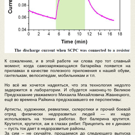
К сожалению, и в этой работе ни слова про тот славный
момент, когда самозаряжающаяся батарейка появится на
прилавках в качестве полезного приложения к нашей обуви,
гантелькам, велосипедам, мобильникам и т.п.
Но всё же хочется надеяться, что эта технология недолго
задержится в лаборатории. И сбудется наконец-то Великое
Предсказание уважаемого Михаила Михайловича Жванецкого,
ещё во времена Райкина предсказавшего ее перспективы:
Артисты, художники, ревматики, склеротики и прочий боевой
отряд физически недоразвитых людей — их надо
использовать на тонких работах. Вот балерина крутится.
Крутится, крутится, аж в глазах рябит. Прицепить ее к динамо
– пусть ток дает в недоразвитые районы.
За сим – не скучайте, прощаемся до следующего выпуска