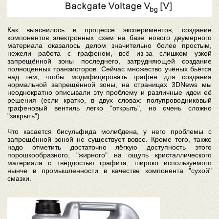
Как выяснилось в процессе экспериментов, создание
компонентов электронных схем на базе нового двумерного
материала оказалось делом значительно более простым,
нежели работа с графеном, всё из-за слишком узкой
запрещённой зоны последнего, затрудняющей создание
полноценных транзисторов. Сейчас множество учёных бьётся
над тем, чтобы модифицировать графен для создания
нормальной запрещённой зоны, на страницах 3DNews мы
неоднократно описывали эту проблему и различные идеи её
решения (если кратко, в двух словах: полупроводниковый
графеновый вентиль легко "открыть", но очень сложно
"закрыть").
Что касается бисульфида молибдена, у него проблемы с
запрещённой зоной не существует вовсе. Кроме того, также
надо отметить достаточно лёгкую доступность этого
порошкообразного, "жирного" на ощупь кристаллического
материала с твёрдостью графита, широко используемого
нынче в промышленности в качестве компонента "сухой"
смазки.