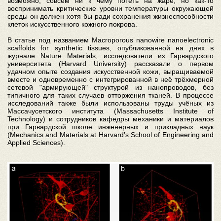
возможно, совсем ни к чему потеть на жаре, но как-то
воспринимать критические уровни температуры окружающей
среды он должен хотя бы ради сохранения жизнеспособности
клеток искусственного кожного покрова.
В статье под названием Macroporous nanowire nanoelectronic
scaffolds for synthetic tissues, опубликованной на днях в
журнале Nature Materials, исследователи из Гарвардского
университета (Harvard University) рассказали о первом
удачном опыте создания искусственной кожи, выращиваемой
вместе и одновременно с интегрированной в неё трёхмерной
сетевой "армирующей" структурой из нанопроводов, без
типичного для таких случаев отторжения тканей. В процессе
исследований также были использованы труды учёных из
Массачусетского института (Massachusetts Institute of
Technology) и сотрудников кафедры механики и материалов
при Гарвардской школе инженерных и прикладных наук
(Mechanics and Materials at Harvard’s School of Engineering and
Applied Sciences).