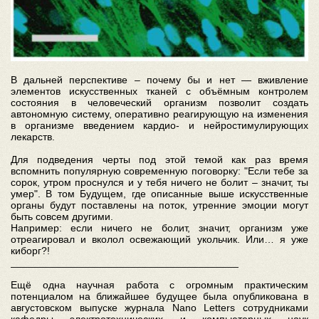
В дальней перспективе – почему бы и нет — вживление
элементов искусственных тканей с объёмным контролем
состояния в человеческий организм позволит создать
автономную систему, оперативно реагирующую на изменения
в организме введением кардио- и нейростимулирующих
лекарств.
Для подведения черты под этой темой как раз время
вспомнить популярную современную поговорку: "Если тебе за
сорок, утром проснулся и у тебя ничего не болит – значит, ты
умер". В том Будущем, где описанные выше искусственные
органы будут поставлены на поток, утренние эмоции могут
быть совсем другими.
Например: если ничего не болит, значит, организм уже
отреагировал и вколол освежающий укольчик. Или… я уже
киборг?!
________________________________________
Ещё одна научная работа с огромным практическим
потенциалом на ближайшее будущее была опубликована в
августовском выпуске журнала Nano Letters сотрудниками
кафедры электротехнических и компьютерных наук