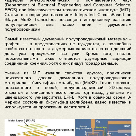
(Department of Electrical Engineering and Computer Science,
EECS) при Массачусетском технологическом институте (MIT).
Статья с говорящим названием Integrated CircuitsBased on
Bilayer MoS2 Transistors посвящена интересному развитию
популярнейшей темы наших дней – двумерным
полупроводникам.
Самый известный двумерный полупроводниковый материал –
графен — в представлениях не нуждается, о волшебных
свойствах его одно- и двумерных вариантов на сегодняшний
день уже прожужжали все уши. Кроме того, вполне
перспективными также считаются двумерные вариации
соединений кремния, хотя о них пишут гораздо меньше.
Ученые из MIT изучили свойства другого, практически
неизвестного доселе двумерного полупроводникового
материала – бисульфида молибдена (MoS2). Точнее сказать,
неизвестного в новой, полупроводниковой 2D-форме,
открытой и описанной всего лишь год назад учёными из
швейцарского университета EPFL. Хотя в обычном своём 3-
мерном состоянии бисульфид молибдена давно известен и
используется на протяжении десятилетий.