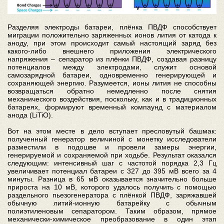
Разделяя электроды батареи, плёнка ПВДФ способствует
миграции положительно заряженных ионов лития от катода к
аноду, при этом происходит самый настоящий заряд без
какого-либо внешнего приложения электрического
напряжения – сепаратор из плёнки ПВДФ, создавая разницу
потенциалов между электродами, служит основой
самозарядной батареи, одновременно генерирующей и
сохраняющей энергию. Разумеется, ионы лития не способны
возвращаться обратно немедленно после снятия
механического воздействия, поскольку, как и в традиционных
батареях, формируют временный компаунд с материалом
анода (LiTiO).
Вот на этом месте в дело вступает пресловутый башмак:
полученный генератор величиной с монетку исследователи
разместили в подошве и провели замеры энергии,
генерируемой и сохраняемой при ходьбе. Результат оказался
следующим: интенсивный шаг с частотой порядка 2,3 Гц
увеличивает потенциал батареи с 327 до 395 мВ всего за 4
минуты. Разница в 65 мВ оказывается значительно больше
прироста на 10 мВ, которого удалось получить с помощью
раздельного пьезогенератора с плёнкой ПВДФ, заряжавшей
обычную литий-ионную батарейку с обычным
полиэтиленовым сепаратором. Таким образом, прямое
механически-химическое преобразование в один этап