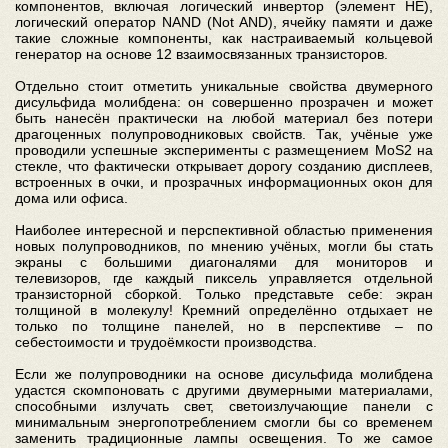
компонентов, включая логический инвертор (элемент НЕ),
логический оператор NAND (Not AND), ячейку памяти и даже
такие сложные компоненты, как настраиваемый кольцевой
генератор на основе 12 взаимосвязанных транзисторов.
Отдельно стоит отметить уникальные свойства двумерного
дисульфида молибдена: он совершенно прозрачен и может
быть нанесён практически на любой материал без потери
драгоценных полупроводниковых свойств. Так, учёные уже
проводили успешные эксперименты с размещением MoS2 на
стекле, что фактически открывает дорогу созданию дисплеев,
встроенных в очки, и прозрачных информационных окон для
дома или офиса.
Наиболее интересной и перспективной областью применения
новых полупроводников, по мнению учёных, могли бы стать
экраны с большими диагоналями для мониторов и
телевизоров, где каждый пиксель управляется отдельной
транзисторной сборкой. Только представьте себе: экран
толщиной в молекулу! Кремний определённо отдыхает не
только по толщине панелей, но в перспективе – по
себестоимости и трудоёмкости производства.
Если же полупроводники на основе дисульфида молибдена
удастся скомпоновать с другими двумерными материалами,
способными излучать свет, светоизлучающие панели с
минимальным энергопотреблением смогли бы со временем
заменить традиционные лампы освещения. То же самое