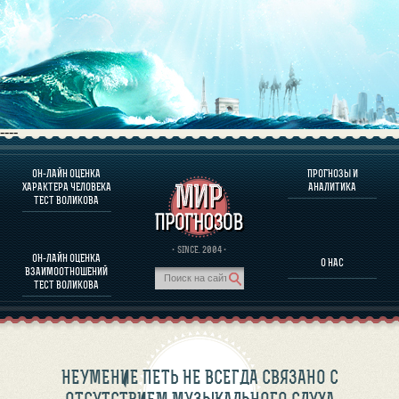
----
ОН-ЛАЙН ОЦЕНКА
ПРОГНОЗЫ И
О ПРОГРАММЕ
ХАРАКТЕРА ЧЕЛОВЕКА
АНАЛИТИКА
ТЕСТ ВОЛИКОВА
ОЦЕНКА ХАРАКТЕРA ЧЕЛОВЕКА
ОЦЕНКА ХАРАКТЕРА ВЫДАЮЩИХСЯ ЛИЧНОСТЕЙ
О ПРОГРАММЕ
· SINCE. 2004 ·
ОН-ЛАЙН ОЦЕНКА
О НАС
ТЕСТ НА СОВМЕСТИМОСТЬ ВОЛИКОВА
ВЗАИМООТНОШЕНИЙ
ПРОГНОЗЫ И АНАЛИТИКА
ТЕСТ ВОЛИКОВА
НЕУМЕНИЕ ПЕТЬ НЕ ВСЕГДА СВЯЗАНО С