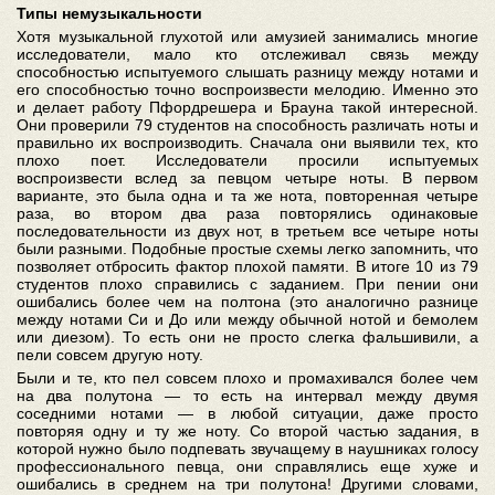
Типы немузыкальности
Хотя музыкальной глухотой или амузией занимались многие
исследователи, мало кто отслеживал связь между
способностью испытуемого слышать разницу между нотами и
его способностью точно воспроизвести мелодию. Именно это
и делает работу Пфордрешера и Брауна такой интересной.
Они проверили 79 студентов на способность различать ноты и
правильно их воспроизводить. Сначала они выявили тех, кто
плохо поет. Исследователи просили испытуемых
воспроизвести вслед за певцом четыре ноты. В первом
варианте, это была одна и та же нота, повторенная четыре
раза, во втором два раза повторялись одинаковые
последовательности из двух нот, в третьем все четыре ноты
были разными. Подобные простые схемы легко запомнить, что
позволяет отбросить фактор плохой памяти. В итоге 10 из 79
студентов плохо справились с заданием. При пении они
ошибались более чем на полтона (это аналогично разнице
между нотами Си и До или между обычной нотой и бемолем
или диезом). То есть они не просто слегка фальшивили, а
пели совсем другую ноту.
Были и те, кто пел совсем плохо и промахивался более чем
на два полутона — то есть на интервал между двумя
соседними нотами — в любой ситуации, даже просто
повторяя одну и ту же ноту. Со второй частью задания, в
которой нужно было подпевать звучащему в наушниках голосу
профессионального певца, они справлялись еще хуже и
ошибались в среднем на три полутона! Другими словами,