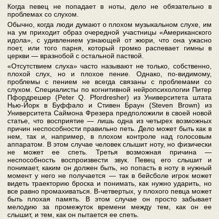
Когда певец не попадает в ноты, дело не обязательно в
проблемах со слухом.
Обычно, когда люди думают о плохом музыкальном слухе, им
на ум приходит образ очередной участницы «Американского
идола», с удивлением узнающей от жюри, что она ужасно
поет, или того парня, который громко распевает гимны в
церкви — вразнобой с остальной паствой.
«Отсутствием слуха» часто называют не только, собственно,
плохой слух, но и плохое пение. Однако, по-видимому,
проблемы с пением не всегда связаны с проблемами со
слухом. Специалисты по когнитивной нейропсихологии Питер
Пфордрешер (Peter Q. Pfordresher) из Университета штата
Нью-Йорк в Буффало и Стивен Браун (Steven Brown) из
Университета Саймона Фрезера предположили в своей новой
статье, что восприятие — лишь одна из четырех возможных
причин неспособности правильно петь. Дело может быть как в
нем, так и, например, в плохом контроле над голосовым
аппаратом. В этом случае человек слышит ноту, но физически
не может ее спеть. Третья возможная причина —
неспособность воспроизвести звук. Певец его слышит и
понимает, каким он должен быть, но попасть в ноту в нужный
момент у него не получается — так в бейсболе игрок может
видеть траекторию броска и понимать, как нужно ударить, но
все равно промахиваться. В-четвертых, у плохого певца может
быть плохая память. В этом случае он просто забывает
мелодию за промежуток времени между тем, как он ее
слышит, и тем, как он пытается ее спеть.