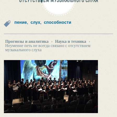
ОТСУТСТВИЕМ МУЗЫКАЛЬНОГО СЛУХА
пение,
слух,
способности
Прогнозы и аналитика
›
Наука и техника
›
Неумение петь не всегда связано с отсутствием
музыкального слуха