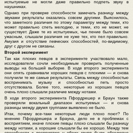
испытуемые не могли даже правильно подпеть звуку в
наушниках.
Однако при проверке способности замечать разницу между
звуками результаты оказались совсем другими. Выяснилось,
что заметного различия по этому параметру между теми, кто
может правильно спеть мелодию, и теми, кто не может, не
существует. Даже те из испытуемых, чье пение было совсем
ужасным, слышали различия не хуже тех, кто пел правильно.
Амузия и отсутствие певческих способностей, по-видимому,
друг с другом не связаны.
Второй эксперимент
Так как плохих певцов в эксперименте участвовало мало,
исследователи сочли необходимым проверить полученные
выводы на большей выборке. В ходе второго эксперимента
они опять сравнивали хороших певцов с плохими — и снова
получили те же самые результаты. Связь между способностью
воспринимать музыку и способностью петь просто
отсутствовала. Более того, некоторые из хороших певцов
очень плохо слышали различие между нотами.
В ходе второго эксперимента Пфордрешер и Браун также
проверяли вокальный диапазон испытуемых — и снова
разницы между двумя группами выявлено не было.
Итак, почему все-таки некоторые люди плохо поют? По
мнению Пфордрешера и Брауна, дело не в проблемах с
восприятием, иначе плохие певцы плохо слышали бы разницу
между нотами, а хорошие слышали бы ее хорошо. Между тем
способности к восприятию у обеих групп были абсолютно