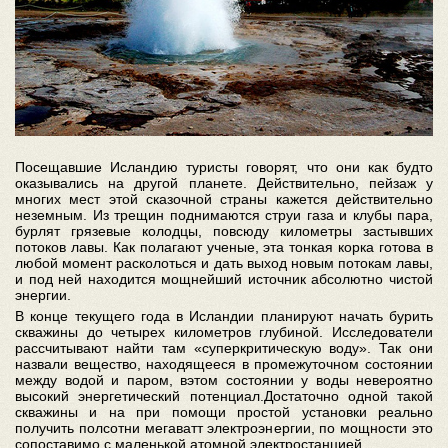
Посещавшие Исландию туристы говорят, что они как будто
оказывались на другой планете. Действительно, пейзаж у
многих мест этой сказочной страны кажется действительно
неземным. Из трещин поднимаются струи газа и клубы пара,
бурлят грязевые колодцы, повсюду километры застывших
потоков лавы. Как полагают ученые, эта тонкая корка готова в
любой момент расколоться и дать выход новым потокам лавы,
и под ней находится мощнейший источник абсолютно чистой
энергии.
В конце текущего года в Исландии планируют начать бурить
скважины до четырех километров глубиной. Исследователи
рассчитывают найти там «суперкритическую воду». Так они
назвали вещество, находящееся в промежуточном состоянии
между водой и паром, вэтом состоянии у воды невероятно
высокий энергетический потенциал.Достаточно одной такой
скважины и на при помощи простой установки реально
получить полсотни мегаватт электроэнергии, по мощности это
сопоставимо с маленькой атомной электростанцией.