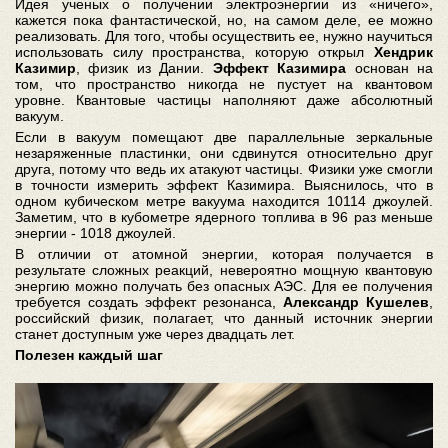
Идея ученых о получении электроэнергии из «ничего»,
кажется пока фантастической, но, на самом деле, ее можно
реализовать. Для того, чтобы осуществить ее, нужно научиться
использовать силу пространства, которую открыл
Хендрик
Казимир
, физик из Дании.
Эффект Казимира
основан на
том, что пространство никогда не пустует на квантовом
уровне. Квантовые частицы наполняют даже абсолютный
вакуум.
Если в вакуум помещают две параллельные зеркальные
незаряженные пластинки, они сдвинутся относительно друг
друга, потому что ведь их атакуют частицы. Физики уже смогли
в точности измерить эффект Казимира. Выяснилось, что в
одном кубическом метре вакуума находится 10114 джоулей.
Заметим, что в кубометре ядерного топлива в 96 раз меньше
энергии - 1018 джоулей.
В отличии от атомной энергии, которая получается в
результате сложных реакций, невероятно мощную квантовую
энергию можно получать без опасных АЭС. Для ее получения
требуется создать эффект резонанса,
Александр Кушелев
,
российский физик, полагает, что данный источник энергии
станет доступным уже через двадцать лет.
Полезен каждый шаг