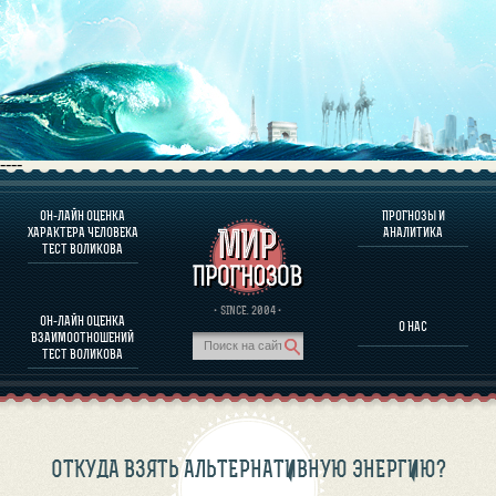
----
ОН-ЛАЙН ОЦЕНКА
ПРОГНОЗЫ И
О ПРОГРАММЕ
ХАРАКТЕРА ЧЕЛОВЕКА
АНАЛИТИКА
ТЕСТ ВОЛИКОВА
ОЦЕНКА ХАРАКТЕРA ЧЕЛОВЕКА
ОЦЕНКА ХАРАКТЕРА ВЫДАЮЩИХСЯ ЛИЧНОСТЕЙ
О ПРОГРАММЕ
· SINCE. 2004 ·
ОН-ЛАЙН ОЦЕНКА
О НАС
ТЕСТ НА СОВМЕСТИМОСТЬ ВОЛИКОВА
ВЗАИМООТНОШЕНИЙ
ПРОГНОЗЫ И АНАЛИТИКА
ТЕСТ ВОЛИКОВА
ОТКУДА ВЗЯТЬ АЛЬТЕРНАТИВНУЮ ЭНЕРГИЮ?