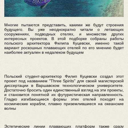
Многие пытаются представить, какими же будут строения
будущего. Вы уже неоднократно читали о летающих
сооружениях, подводных отелях, и множестве других
интересных проектов. В этой подборке собраны работы
польского архитектора Филипа Куцевски, именно такой
вариант роскошных плавающих отелей по его мнению будет
наиболее актуален в недалеком будущем
Польский студент-архитектор Филип Куцевски создал этот
проект под названием "Three Spirits" для своей магистерской
диссертации в Варшавском технологическом университете.
Достаточно бросить один единственный взгляд на эти проекты,
и становится понятной их футуристическая направленность.
Гладко изгибающиеся формы этих отелей походят на
космические корабли, плавно приземлившиеся на океанские
волны
Эстетические линии плавающих платформ также сразу