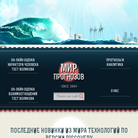
----
ОН-ЛАЙН ОЦЕНКА
ПРОГНОЗЫ И
О ПРОГРАММЕ
ХАРАКТЕРА ЧЕЛОВЕКА
АНАЛИТИКА
ТЕСТ ВОЛИКОВА
ОЦЕНКА ХАРАКТЕРA ЧЕЛОВЕКА
ОЦЕНКА ХАРАКТЕРА ВЫДАЮЩИХСЯ ЛИЧНОСТЕЙ
О ПРОГРАММЕ
· SINCE. 2004 ·
ОН-ЛАЙН ОЦЕНКА
О НАС
ТЕСТ НА СОВМЕСТИМОСТЬ ВОЛИКОВА
ВЗАИМООТНОШЕНИЙ
ПРОГНОЗЫ И АНАЛИТИКА
ТЕСТ ВОЛИКОВА
ПОСЛЕДНИЕ НОВИНКИ ИЗ МИРА ТЕХНОЛОГИЙ ПО