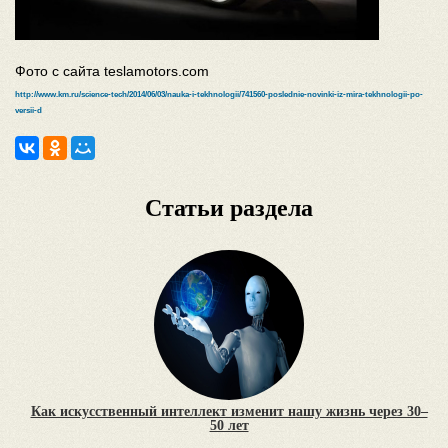
Фото с сайта teslamotors.com
http://www.km.ru/science-tech/2014/06/03/nauka-i-tekhnologii/741560-poslednie-novinki-iz-mira-tekhnologii-po-
versii-d
Статьи раздела
Как искусственный интеллект изменит нашу жизнь через 30–
50 лет