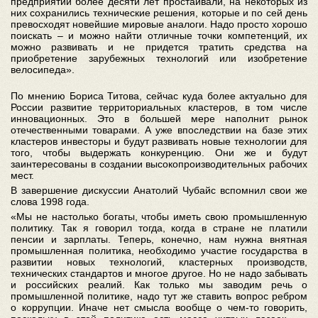
предприятии более десяти лет простаивали, на некоторых из
них сохранились технические решения, которые и по сей день
превосходят новейшие мировые аналоги. Надо просто хорошо
поискать – и можно найти отличные точки компетенций, их
можно развивать и не придется тратить средства на
приобретение зарубежных технологий или изобретение
велосипеда».
По мнению Бориса Титова, сейчас куда более актуально для
России развитие территориальных кластеров, в том числе
инновационных. Это в большей мере наполнит рынок
отечественными товарами. А уже впоследствии на базе этих
кластеров инвесторы и будут развивать новые технологии для
того, чтобы выдержать конкуренцию. Они же и будут
заинтересованы в создании высокопроизводительных рабочих
мест.
В завершение дискуссии Анатолий Чубайс вспомнил свои же
слова 1998 года.
«Мы не настолько богаты, чтобы иметь свою промышленную
политику. Так я говорил тогда, когда в стране не платили
пенсии и зарплаты. Теперь, конечно, нам нужна внятная
промышленная политика, необходимо участие государства в
развитии новых технологий, кластерных производств,
технических стандартов и многое другое. Но не надо забывать
и российских реалий. Как только мы заводим речь о
промышленной политике, надо тут же ставить вопрос ребром
о коррупции. Иначе нет смысла вообще о чем-то говорить,