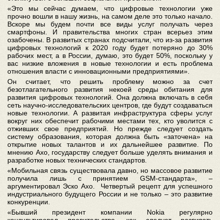
«Это мы сейчас думаем, что цифровые технологии уже
прочно вошли в нашу жизнь, на самом деле это только начало.
Вскоре мы будем почти все виды услуг получать через
смартфоны. И правительства многих стран всерьез этим
озабочены. В развитых странах подсчитали, что из-за развития
цифровых технологий к 2020 году будет потеряно до 30%
рабочих мест, а в России, думаю, это будет 50%, поскольку у
вас низкие вложения в новые технологии и есть проблема
отношения власти с инновационными предприятиями».
Он считает, что решить проблему можно за счет
безотлагательного развития некоей среды обитания для
развития цифровых технологий. Она должна включать в себя
сеть научно-исследовательских центров, где будут создаваться
новые технологии. А развитая инфраструктура сферы услуг
вокруг них обеспечит рабочими местами тех, кто уволится с
отживших свое предприятий. Но прежде следует создать
систему образования, которая должна быть «заточена» на
открытие новых талантов и их дальнейшее развитие. По
мнению Ахо, государству следует больше уделять внимания и
разработке новых технических стандартов.
«Мобильная связь существовала давно, но массовое развитие
получила лишь с принятием GSM-стандарта», –
аргументировал Эско Ахо. Четвертый рецепт для успешного
индустриального будущего России и не только – это развитие
конкуренции.
«Бывший президент компании Nokia регулярно