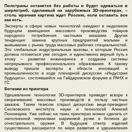
Полстраны останется без работы и будет одеваться в
ширпотреб, сделанный на зарубежных 3D-принтерах, –
столь мрачная картина ждет Россию, если оставить все
как есть.
Эксперты в сфере новых технологий ожидают в недалеком
будущем замещения массового производства товаров
народного потребления частными заказами. Другая
тенденция: замена крупных предприятий малыми и
вымывание с рынка труда массовых рабочих специальностей.
Это глобальные индустриальные вызовы, к которым Россия
должна готовиться уже сегодня, и единственно верный путь к
этому – развитие инжиниринга и создание системы
непрерывного профессионального образования. К такому
выводу пришли эксперты в области инноваций и
промышленности в ходе пленарной дискуссии «Индустрия
будущего», состоявшейся на Гайдаровском форуме в РАНХ и
ГС.
Ботинки из принтера
Удешевление технологии 3D-принтеров приведет вскоре к
сворачиванию массовых производств в пользу частных
заказов. Таким тезисом открыл дискуссию вице-президент
Сколковского института науки и технологий Алексей
Пономарев. Уже сейчас на таких принтерах можно сделать от
наполненной чернилами шариковой ручки и ботинок до
огнестрельного оружия. В будущем спектр изделий
существенно расширится по мере развития и удешевления