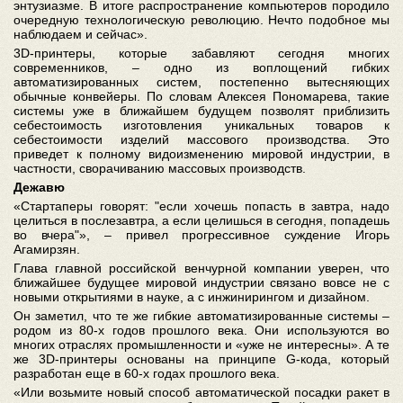
энтузиазме. В итоге распространение компьютеров породило
очередную технологическую революцию. Нечто подобное мы
наблюдаем и сейчас».
3D-принтеры, которые забавляют сегодня многих
современников, – одно из воплощений гибких
автоматизированных систем, постепенно вытесняющих
обычные конвейеры. По словам Алексея Пономарева, такие
системы уже в ближайшем будущем позволят приблизить
себестоимость изготовления уникальных товаров к
себестоимости изделий массового производства. Это
приведет к полному видоизменению мировой индустрии, в
частности, сворачиванию массовых производств.
Дежавю
«Стартаперы говорят: "если хочешь попасть в завтра, надо
целиться в послезавтра, а если целишься в сегодня, попадешь
во вчера"», – привел прогрессивное суждение Игорь
Агамирзян.
Глава главной российской венчурной компании уверен, что
ближайшее будущее мировой индустрии связано вовсе не с
новыми открытиями в науке, а с инжинирингом и дизайном.
Он заметил, что те же гибкие автоматизированные системы –
родом из 80-х годов прошлого века. Они используются во
многих отраслях промышленности и «уже не интересны». А те
же 3D-принтеры основаны на принципе G-кода, который
разработан еще в 60-х годах прошлого века.
«Или возьмите новый способ автоматической посадки ракет в