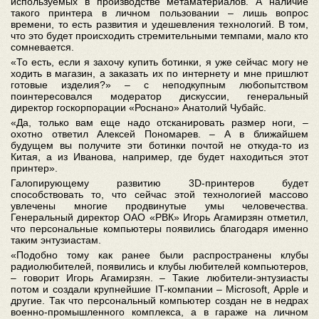
используемых в производстве метаматериалов. А наличие
такого принтера в личном пользовании – лишь вопрос
времени, то есть развития и удешевления технологий. В том,
что это будет происходить стремительными темпами, мало кто
сомневается.
«То есть, если я захочу купить ботинки, я уже сейчас могу не
ходить в магазин, а заказать их по интернету и мне пришлют
готовые изделия?» – с неподкупным любопытством
поинтересовался модератор дискуссии, генеральный
директор госкорпорации «Роснано» Анатолий Чубайс.
«Да, только вам еще надо отсканировать размер ноги, –
охотно ответил Алексей Пономарев. – А в ближайшем
будущем вы получите эти ботинки почтой не откуда-то из
Китая, а из Иванова, например, где будет находиться этот
принтер».
Галопирующему развитию 3D-принтеров будет
способствовать то, что сейчас этой технологией массово
увлечены многие продвинутые умы человечества.
Генеральный директор ОАО «РВК» Игорь Агамирзян отметил,
что персональные компьютеры появились благодаря именно
таким энтузиастам.
«Подобно тому как ранее были распространены клубы
радиолюбителей, появились и клубы любителей компьютеров,
– говорит Игорь Агамирзян. – Такие любители-энтузиасты
потом и создали крупнейшие IT-компании – Microsoft, Apple и
другие. Так что персональный компьютер создан не в недрах
военно-промышленного комплекса, а в гараже на личном