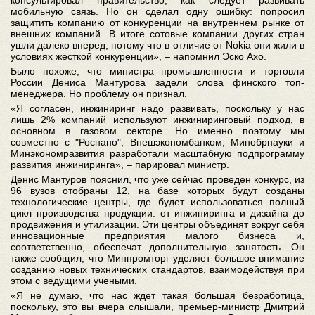
консультировал правительство, как следует развивать
мобильную связь. Но он сделал одну ошибку: попросил
защитить компанию от конкуренции на внутреннем рынке от
внешних компаний. В итоге сотовые компании других стран
ушли далеко вперед, потому что в отличие от Nokia они жили в
условиях жесткой конкуренции», – напомнил Эско Ахо.
Было похоже, что министра промышленности и торговли
России Дениса Мантурова задели слова финского топ-
менеджера. Но проблему он признал.
«Я согласен, инжиниринг надо развивать, поскольку у нас
лишь 2% компаний используют инжиниринговый подход, в
основном в газовом секторе. Но именно поэтому мы
совместно с "Роснано", Внешэкономбанком, Минобрнауки и
Минэкономразвития разработали масштабную подпрограмму
развития инжиниринга», – парировал министр.
Денис Мантуров пояснил, что уже сейчас проведен конкурс, из
96 вузов отобраны 12, на базе которых будут созданы
технологические центры, где будет использоваться полный
цикл производства продукции: от инжиниринга и дизайна до
продвижения и утилизации. Эти центры объединят вокруг себя
инновационные предприятия малого бизнеса и,
соответственно, обеспечат дополнительную занятость. Он
также сообщил, что Минпромторг уделяет большое внимание
созданию новых технических стандартов, взаимодействуя при
этом с ведущими учеными.
«Я не думаю, что нас ждет такая большая безработица,
поскольку, это вы вчера слышали, премьер-министр Дмитрий