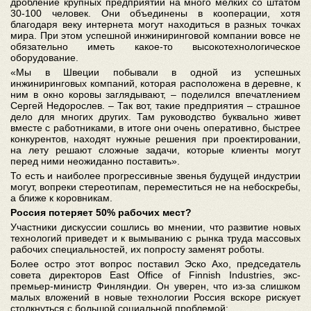
дробление крупных предприятий на много мелких со штатом
30-100 человек. Они объединены в кооперации, хотя
благодаря веку интернета могут находиться в разных точках
мира. При этом успешной инжиниринговой компании вовсе не
обязательно иметь какое-то высокотехнологическое
оборудование.
«Мы в Швеции побывали в одной из успешных
инжиниринговых компаний, которая расположена в деревне, к
ним в окно коровы заглядывают, – поделился впечатлением
Сергей Недорослев. – Так вот, такие предприятия – страшное
дело для многих других. Там руководство буквально живет
вместе с работниками, в итоге они очень оперативно, быстрее
конкурентов, находят нужные решения при проектировании,
на лету решают сложные задачи, которые клиенты могут
перед ними неожиданно поставить».
То есть и наиболее прогрессивные звенья будущей индустрии
могут, вопреки стереотипам, переместиться не на небоскребы,
а ближе к коровникам.
Россия потеряет 50% рабочих мест?
Участники дискуссии сошлись во мнении, что развитие новых
технологий приведет и к вымыванию с рынка труда массовых
рабочих специальностей, их попросту заменят роботы.
Более остро этот вопрос поставил Эско Ахо, председатель
совета директоров East Office of Finnish Industries, экс-
премьер-министр Финляндии. Он уверен, что из-за слишком
малых вложений в новые технологии Россия вскоре рискует
столкнуться с большой социальной проблемой: