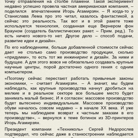
точку отправления на столбе пламени. Такой эксперимент
недавно успешно провела частная американская компания, –
поделился впечатлением Игорь Агамирзян. – Я когда-то у
Станислава Лема про это читал, казалось фантастикой, а
сейчас это реальность. Так вот и в этой ракете тоже
используется технология, созданная еще Вернером фон
Брауном (создатель баллистических ракет. – Прим. ред.). То
есть ничего нового-то нет. Другое дело – способ подачи,
развитие идеи и дизайн».
По его наблюдениям, больше добавленной стоимости сейчас
дает не столько само производство продукции, сколько
«придумки», то есть тот же инжиниринг и дизайн. За ними и
будущее. А для этого вовсе не обязательно создавать крупные
научные центры, порой достаточно одного гения с одним
компьютером.
«Поэтому сейчас перестают работать привычные законы
экономики, – считает Агамирзян. – А значит, мы будем
наблюдать, как крупные производства начнут дробиться на
мелкие и в реальном секторе все большее место будет
занимать малый бизнес. И я согласен: массовое производство
будет вытеснено индивидуальным. Массовое производство
обуви началось совсем недавно – в начале XX века. И уже
теперь мы наблюдаем возврат к частным заказам в его
производстве», – вернулся к теме ботинок из 3D-принтеров
Игорь Агамирзян.
Президент компании «Техниколь» Сергей Недорослев
подтвердил, что сейчас даже в станкостроении наблюдается