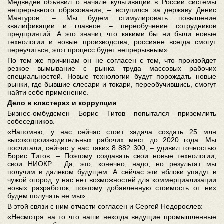
Медведев объявил о начале культивации в России системы
непрерывного образования, – вступился за державу Денис
Мантуров. – Мы будем стимулировать повышение
квалификации и главное – переобучение сотрудников
предприятий. А это значит, что какими бы ни были новые
технологии и новые производства, россияне всегда смогут
переучиться, этот процесс будет непрерывным».
По тем же причинам он не согласен с тем, что произойдет
резкое вымывание с рынка труда массовых рабочих
специальностей. Новые технологии будут порождать новые
рынки, где бывшие слесари и токари, переобучившись, смогут
найти себе применение.
Дело в кластерах и коррупции
Бизнес-омбудсмен Борис Титов попытался приземлить
собеседников.
«Напомню, у нас сейчас стоит задача создать 25 млн
высокопроизводительных рабочих мест до 2020 года. Мы
посчитали, сейчас у нас таких 8 882 300, – удивил точностью
Борис Титов. – Поэтому создавать свои новые технологии,
свои НИОКР… Да, это, конечно, надо, но результат мы
получим в далеком будущем. А сейчас эти яблоки упадут в
чужой огород: у нас нет возможностей для коммерциализации
новых разработок, поэтому добавленную стоимость от них
будем получать не мы».
В этой связи с ним отчасти согласен и Сергей Недорослев:
«Несмотря на то что наши некогда ведущие промышленные