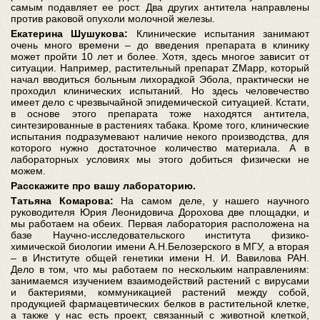
самым подавляет ее рост. Два других антитела направлены
против раковой опухоли молочной железы.
Екатерина Шушукова:
Клинические испытания занимают
очень много времени – до введения препарата в клинику
может пройти 10 лет и более. Хотя, здесь многое зависит от
ситуации. Например, растительный препарат ZMapp, который
начал вводиться больным лихорадкой Эбола, практически не
проходил клинических испытаний. Но здесь человечество
имеет дело с чрезвычайной эпидемической ситуацией. Кстати,
в основе этого препарата тоже находятся антитела,
синтезированные в растениях табака. Кроме того, клинические
испытания подразумевают наличие некого производства, для
которого нужно достаточное количество материала. А в
лабораторных условиях мы этого добиться физически не
можем.
Расскажите про вашу лабораторию.
Татьяна Комарова:
На самом деле, у нашего научного
руководителя Юрия Леонидовича Дорохова две площадки, и
мы работаем на обеих. Первая лаборатория расположена на
базе Научно-исследовательского института физико-
химической биологии имени А.Н.Белозерского в МГУ, а вторая
– в Институте общей генетики имени Н. И. Вавилова РАН.
Дело в том, что мы работаем по нескольким направлениям:
занимаемся изучением взаимодействий растений с вирусами
и бактериями, коммуникацией растений между собой,
продукцией фармацевтических белков в растительной клетке,
а также у нас есть проект, связанный с животной клеткой,