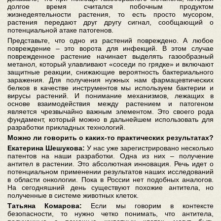
долгое время считался побочным продуктом
жизнедеятельности растения, то есть просто мусором,
растения передают друг другу сигнал, сообщающий о
потенциальной атаке патогенов.
Представьте, что одно из растений повреждено. А любое
повреждение – это ворота для инфекций. В этом случае
поврежденное растение начинает выделять газообразный
метанол, который улавливают «соседи по грядке» и включают
защитные реакции, снижающие вероятность бактериального
заражения. Для получения нужных нам фармацевтических
белков в качестве инструментов мы используем бактерии и
вирусы растений. И понимание механизмов, лежащих в
основе взаимодействия между растением и патогеном
является чрезвычайно важным элементом. Это своего рода
фундамент, который можно в дальнейшем использовать для
разработки прикладных технологий.
Можно ли говорить о каких-то практических результатах?
Екатерина Шешукова:
У нас уже зарегистрировано несколько
патентов на наши разработки. Одна из них – получение
антител в растении. Это абсолютная инновация. Речь идет о
потенциальном применении результатов наших исследований
в области онкологии. Пока в России нет подобных аналогов.
На сегодняшний день существуют похожие антитела, но
полученные в системе животных клеток.
Татьяна Комарова:
Если мы говорим в контексте
безопасности, то нужно четко понимать, что антитела,