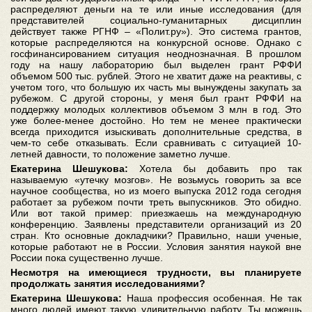
распределяют деньги на те или иные исследования (для
представителей социально-гуманитарных дисциплин
действует также РГНФ – «Полит.ру»). Это система грантов,
которые распределяются на конкурсной основе. Однако с
госфинансированием ситуация неоднозначная. В прошлом
году на нашу лабораторию был выделен грант РФФИ
объемом 500 тыс. рублей. Этого не хватит даже на реактивы, с
учетом того, что большую их часть мы вынуждены закупать за
рубежом. С другой стороны, у меня был грант РФФИ на
поддержку молодых коллективов объемом 3 млн в год. Это
уже более-менее достойно. Но тем не менее практически
всегда приходится изыскивать дополнительные средства, в
чем-то себе отказывать. Если сравнивать с ситуацией 10-
летней давности, то положение заметно лучше.
Екатерина Шешукова:
Хотела бы добавить про так
называемую «утечку мозгов». Не возьмусь говорить за все
научное сообщества, но из моего выпуска 2012 года сегодня
работает за рубежом почти треть выпускников. Это обидно.
Или вот такой пример: приезжаешь на международную
конференцию. Заявлены представители организаций из 20
стран. Кто основные докладчики? Правильно, наши ученые,
которые работают не в России. Условия занятия наукой вне
России пока существенно лучше.
Несмотря на имеющиеся трудности, вы планируете
продолжать занятия исследованиями?
Екатерина Шешукова:
Наша профессия особенная. Не так
много людей имеют такую удивительную работу. Ты можешь