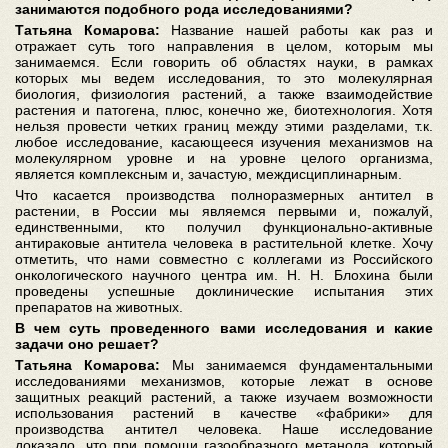
занимаются подобного рода исследованиями?
Татьяна Комарова:
Название нашей работы как раз и
отражает суть того направления в целом, которым мы
занимаемся. Если говорить об областях науки, в рамках
которых мы ведем исследования, то это молекулярная
биология, физиология растений, а также взаимодействие
растения и патогена, плюс, конечно же, биотехнология. Хотя
нельзя провести четких границ между этими разделами, т.к.
любое исследование, касающееся изучения механизмов на
молекулярном уровне и на уровне целого организма,
является комплексным и, зачастую, междисциплинарным.
Что касается производства полноразмерных антител в
растении, в России мы являемся первыми и, пожалуй,
единственными, кто получил функционально-активные
антираковые антитела человека в растительной клетке. Хочу
отметить, что нами совместно с коллегами из Российского
онкологического научного центра им. Н. Н. Блохина были
проведены успешные доклинические испытания этих
препаратов на животных.
В чем суть проведенного вами исследования и какие
задачи оно решает?
Татьяна Комарова:
Мы занимаемся фундаментальными
исследованиями механизмов, которые лежат в основе
защитных реакций растений, а также изучаем возможности
использования растений в качестве «фабрики» для
производства антител человека. Наше исследование
доказало, что при помощи газообразного метанола, который