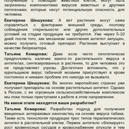
полученные с помощью животных клеток, могут быть
загрязнены компонентами вирусов животных и другими
патогенами, которые несут потенциальную опасность для
человека.
Екатерина Шешукова:
А вот растения могут сами
справляться с факторами внешней среды, поэтому
соблюдения стерильности или других дополнительных
условий на стадии продукции не требуется. Уже через 5-10
дней после того, как механизм накопления антител запущен,
можно получить готовый препарат. Растение выступает в
качестве биореактора.
Татьяна Комарова:
Даже если чисто гипотетически
предположить наличие какого-то растительного вируса в
антителах, синтезированных в растении, то для человека это
не представляет угрозы. Достаточно вспомнить, что у
курильщиков вирус табачной мозаики присутствует в крови
постоянно и никаких проблем это никогда не вызывало.
Екатерина Шешукова:
Во многих европейских странах уже
получают препараты на основе растительных антител. Однако
в России, с ее огромным сельскохозяйственным комплексом
мы пока только приступаем к работе в этом направлении.
На каком этапе находятся ваши разработки?
Татьяна Комарова:
Разработан подход для получения
вакцинных антираковых наночастиц на основе вируса табака.
Также есть технология продукции трех типов терапевтических
антител в растительной клетке. Первое антитело «блокирует»
рост кровеносных сосудов и кровоснабжение опухоли и тем