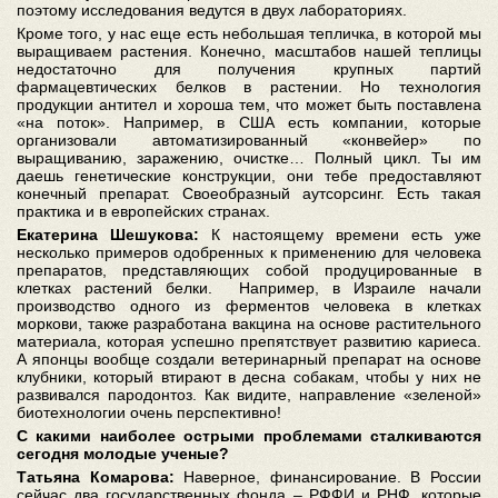
поэтому исследования ведутся в двух лабораториях.
Кроме того, у нас еще есть небольшая тепличка, в которой мы
выращиваем растения. Конечно, масштабов нашей теплицы
недостаточно для получения крупных партий
фармацевтических белков в растении. Но технология
продукции антител и хороша тем, что может быть поставлена
«на поток». Например, в США есть компании, которые
организовали автоматизированный «конвейер» по
выращиванию, заражению, очистке… Полный цикл. Ты им
даешь генетические конструкции, они тебе предоставляют
конечный препарат. Своеобразный аутсорсинг. Есть такая
практика и в европейских странах.
Екатерина Шешукова:
К настоящему времени есть уже
несколько примеров одобренных к применению для человека
препаратов, представляющих собой продуцированные в
клетках растений белки. Например, в Израиле начали
производство одного из ферментов человека в клетках
моркови, также разработана вакцина на основе растительного
материала, которая успешно препятствует развитию кариеса.
А японцы вообще создали ветеринарный препарат на основе
клубники, который втирают в десна собакам, чтобы у них не
развивался пародонтоз. Как видите, направление «зеленой»
биотехнологии очень перспективно!
С какими наиболее острыми проблемами сталкиваются
сегодня молодые ученые?
Татьяна Комарова:
Наверное, финансирование. В России
сейчас два государственных фонда – РФФИ и РНФ, которые