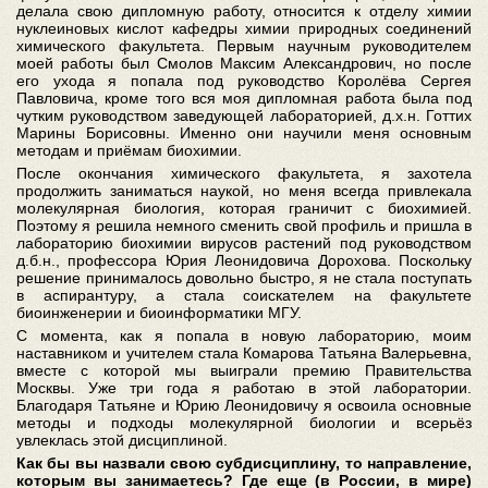
делала свою дипломную работу, относится к отделу химии
нуклеиновых кислот кафедры химии природных соединений
химического факультета. Первым научным руководителем
моей работы был Смолов Максим Александрович, но после
его ухода я попала под руководство Королёва Сергея
Павловича, кроме того вся моя дипломная работа была под
чутким руководством заведующей лабораторией, д.х.н. Готтих
Марины Борисовны. Именно они научили меня основным
методам и приёмам биохимии.
После окончания химического факультета, я захотела
продолжить заниматься наукой, но меня всегда привлекала
молекулярная биология, которая граничит с биохимией.
Поэтому я решила немного сменить свой профиль и пришла в
лабораторию биохимии вирусов растений под руководством
д.б.н., профессора Юрия Леонидовича Дорохова. Поскольку
решение принималось довольно быстро, я не стала поступать
в аспирантуру, а стала соискателем на факультете
биоинженерии и биоинформатики МГУ.
С момента, как я попала в новую лабораторию, моим
наставником и учителем стала Комарова Татьяна Валерьевна,
вместе с которой мы выиграли премию Правительства
Москвы. Уже три года я работаю в этой лаборатории.
Благодаря Татьяне и Юрию Леонидовичу я освоила основные
методы и подходы молекулярной биологии и всерьёз
увлеклась этой дисциплиной.
Как бы вы назвали свою субдисциплину, то направление,
которым вы занимаетесь? Где еще (в России, в мире)