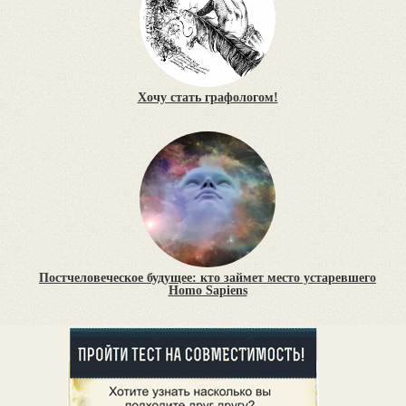
Хочу стать графологом!
Постчеловеческое будущее: кто займет место устаревшего
Homo Sapiens