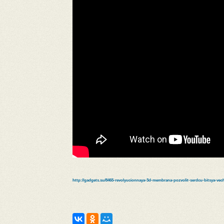
http://gadgets.su/8465-revolyucionnaya-3d-membrana-pozvolit-serdcu-bitsya-vec