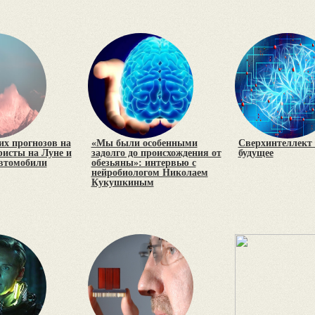
х прогнозов на
«Мы были особенными
Сверхинтеллект 
уристы на Луне и
задолго до происхождения от
будущее
втомобили
обезьяны»: интервью с
нейробиологом Николаем
Кукушкиным