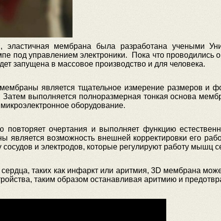
й, эластичная мембрана была разработана учеными Ун
мпе под управлением электроники. Пока что проводились о
удет запущена в массовое производство и для человека.
мембраны является тщательное измерение размеров и фо
 Затем выполняется полноразмерная тонкая основа мембр
 микроэлектронное оборудование.
 повторяет очертания и выполняет функцию естественн
ы является возможность внешней корректировки его раб
 сосудов и электродов, которые регулируют работу мышц с
 сердца, таких как инфаркт или аритмия, 3D мембрана мо
тройства, таким образом останавливая аритмию и предотвр