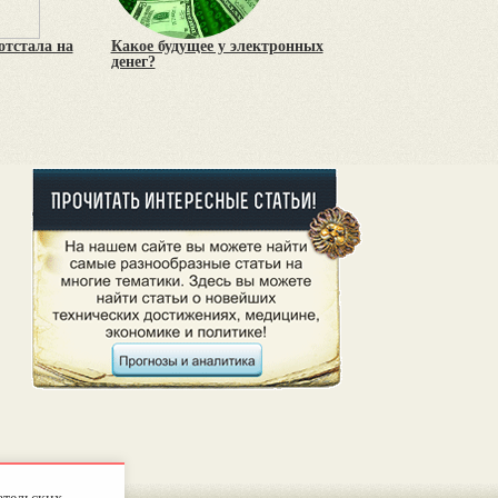
тстала на
Какое будущее у электронных
денег?