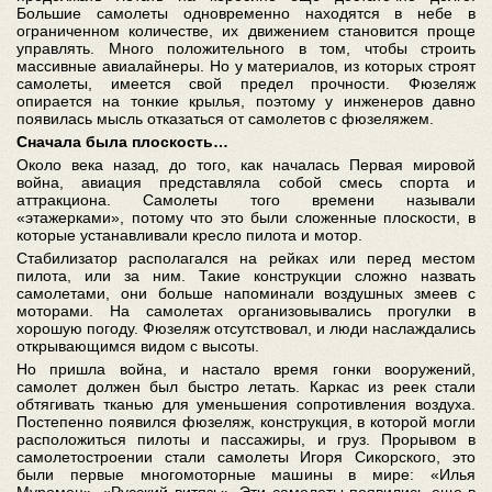
Большие самолеты одновременно находятся в небе в
ограниченном количестве, их движением становится проще
управлять. Много положительного в том, чтобы строить
массивные авиалайнеры. Но у материалов, из которых строят
самолеты, имеется свой предел прочности. Фюзеляж
опирается на тонкие крылья, поэтому у инженеров давно
появилась мысль отказаться от самолетов с фюзеляжем.
Сначала была плоскость…
Около века назад, до того, как началась Первая мировой
война, авиация представляла собой смесь спорта и
аттракциона. Самолеты того времени называли
«этажерками», потому что это были сложенные плоскости, в
которые устанавливали кресло пилота и мотор.
Стабилизатор располагался на рейках или перед местом
пилота, или за ним. Такие конструкции сложно назвать
самолетами, они больше напоминали воздушных змеев с
моторами. На самолетах организовывались прогулки в
хорошую погоду. Фюзеляж отсутствовал, и люди наслаждались
открывающимся видом с высоты.
Но пришла война, и настало время гонки вооружений,
самолет должен был быстро летать. Каркас из реек стали
обтягивать тканью для уменьшения сопротивления воздуха.
Постепенно появился фюзеляж, конструкция, в которой могли
расположиться пилоты и пассажиры, и груз. Прорывом в
самолетостроении стали самолеты Игоря Сикорского, это
были первые многомоторные машины в мире: «Илья