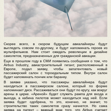
Скорее всего, в скором будущем авиалайнеры будут
выглядеть совсем по-другому, и будут напоминать героев из
мультфильмов. Нам стоит ожидать революции в дизайне
самолетов, предназначенных для гражданской авиации.
Еще в прошлом году в СМИ появились сообщения о том, что
Airbus Industry, авиастроительный гигант, расположенный в
Европе, подал заявку, чтобы запатентовать новый
пассажирский салон с тороидальным типом. Внутри салон
будет напоминать пончик или баранку.
В заявке указано, что пассажиры авиалайнера будут
находиться в пассажирском салоне, который по форме
напоминает диск. Рассаживаться они будут по кругу, как вокруг
арены в цирке. «Ареной» будет служить рампа для входа и
выхода, а кабина пилотов может находиться над ней. Если
заявка будет одобрена, то это, конечно, не значит, то
строительство таких самолетов сразу начнется. Но сама
заявка на патент – важный знак того, что Airbus считает