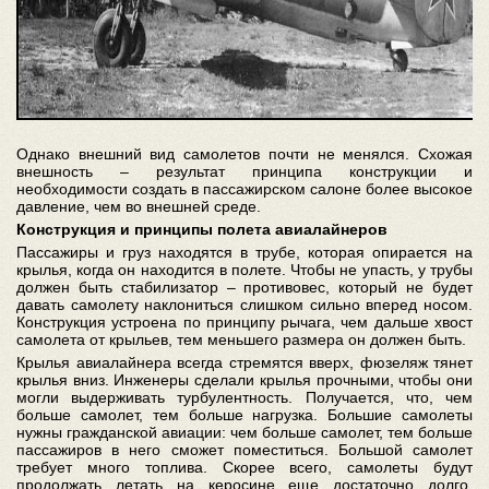
Однако внешний вид самолетов почти не менялся. Схожая
внешность – результат принципа конструкции и
необходимости создать в пассажирском салоне более высокое
давление, чем во внешней среде.
Конструкция и принципы полета авиалайнеров
Пассажиры и груз находятся в трубе, которая опирается на
крылья, когда он находится в полете. Чтобы не упасть, у трубы
должен быть стабилизатор – противовес, который не будет
давать самолету наклониться слишком сильно вперед носом.
Конструкция устроена по принципу рычага, чем дальше хвост
самолета от крыльев, тем меньшего размера он должен быть.
Крылья авиалайнера всегда стремятся вверх, фюзеляж тянет
крылья вниз. Инженеры сделали крылья прочными, чтобы они
могли выдерживать турбулентность. Получается, что, чем
больше самолет, тем больше нагрузка. Большие самолеты
нужны гражданской авиации: чем больше самолет, тем больше
пассажиров в него сможет поместиться. Большой самолет
требует много топлива. Скорее всего, самолеты будут
продолжать летать на керосине еще достаточно долго.