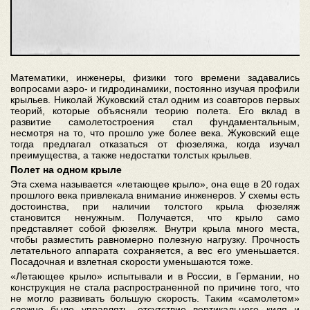
Математики, инженеры, физики того времени задавались
вопросами аэро- и гидродинамики, постоянно изучая профили
крыльев. Николай Жуковский стал одним из соавторов первых
теорий, которые объясняли теорию полета. Его вклад в
развитие самолетостроения стал фундаментальным,
несмотря на то, что прошло уже более века. Жуковский еще
тогда предлагал отказаться от фюзеляжа, когда изучал
преимущества, а также недостатки толстых крыльев.
Полет на одном крыле
Эта схема называется «летающее крыло», она еще в 20 годах
прошлого века привлекала внимание инженеров. У схемы есть
достоинства, при наличии толстого крыла фюзеляж
становится ненужным. Получается, что крыло само
представляет собой фюзеляж. Внутри крыла много места,
чтобы разместить равномерно полезную нагрузку. Прочность
летательного аппарата сохраняется, а вес его уменьшается.
Посадочная и взлетная скорости уменьшаются тоже.
«Летающее крыло» испытывали и в России, в Германии, но
конструкция не стала распространенной по причине того, что
не могло развивать большую скорость. Таким «самолетом»
сложно было управлять, отсутствие вертикального киля и