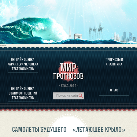
----
ОН-ЛАЙН ОЦЕНКА
ПРОГНОЗЫ И
О ПРОГРАММЕ
ХАРАКТЕРА ЧЕЛОВЕКА
АНАЛИТИКА
ТЕСТ ВОЛИКОВА
ОЦЕНКА ХАРАКТЕРA ЧЕЛОВЕКА
ОЦЕНКА ХАРАКТЕРА ВЫДАЮЩИХСЯ ЛИЧНОСТЕЙ
О ПРОГРАММЕ
· SINCE. 2004 ·
ОН-ЛАЙН ОЦЕНКА
О НАС
ТЕСТ НА СОВМЕСТИМОСТЬ ВОЛИКОВА
ВЗАИМООТНОШЕНИЙ
ПРОГНОЗЫ И АНАЛИТИКА
ТЕСТ ВОЛИКОВА
САМОЛЕТЫ БУДУЩЕГО – «ЛЕТАЮЩЕЕ КРЫЛО»