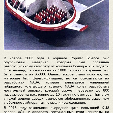
В ноябре 2003 года в журнале Popular Science был
опубликован материал, который был посвящен
революционному самолету от компании Boeing – 797 модель.
Этот лайнер, рассчитанный на 1000 пассажиров должен был
быть ответом на А-380. Однако вскоре стало понятно, что
материал был фальсификацией, но он основывался на
разработках NASA, которая занимается концепцией
гибридного «летающего крыла». NASA хочет разработать
летательный аппарат, который сможет перевезти до 800
пассажиров на расстояние до 10 тысяч километров. При этом
у такой модели аэродинамическая эффективность выше, чем
у обычного лайнера, так показали исследования.
В 2013 году закончился очередной цикл испытаний Х-48
версии «С», у аппарата вертикальные рули, винглеты на