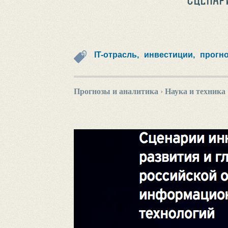
IT-отрасль,
инвестиции,
прогно
Прогнозы и аналитика
›
Наука и техника