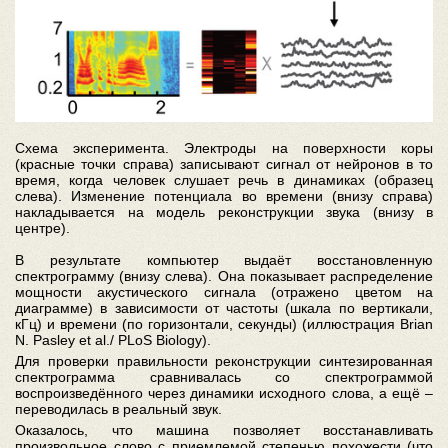
Схема эксперимента. Электроды на поверхности коры
(красные точки справа) записывают сигнал от нейронов в то
время, когда человек слушает речь в динамиках (образец
слева). Изменение потенциала во времени (внизу справа)
накладывается на модель реконструкции звука (внизу в
центре).
В результате компьютер выдаёт восстановленную
спектрограмму (внизу слева). Она показывает распределение
мощности акустического сигнала (отражено цветом на
диаграмме) в зависимости от частоты (шкала по вертикали,
кГц) и времени (по горизонтали, секунды) (иллюстрация Brian
N. Pasley et al./ PLoS Biology).
Для проверки правильности реконструкции синтезированная
спектрограмма сравнивалась со спектрограммой
воспроизведённого через динамики исходного слова, а ещё –
переводилась в реальный звук.
Оказалось, что машина позволяет восстанавливать
произвольное слово с приемлемой степенью похожести (что