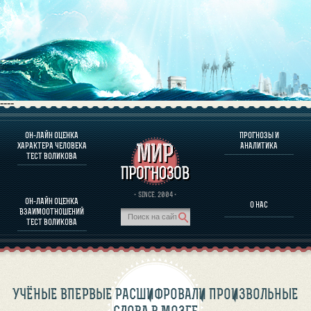
----
ОН-ЛАЙН ОЦЕНКА
ПРОГНОЗЫ И
О ПРОГРАММЕ
ХАРАКТЕРА ЧЕЛОВЕКА
АНАЛИТИКА
ТЕСТ ВОЛИКОВА
ОЦЕНКА ХАРАКТЕРA ЧЕЛОВЕКА
ОЦЕНКА ХАРАКТЕРА ВЫДАЮЩИХСЯ ЛИЧНОСТЕЙ
О ПРОГРАММЕ
· SINCE. 2004 ·
ОН-ЛАЙН ОЦЕНКА
О НАС
ТЕСТ НА СОВМЕСТИМОСТЬ ВОЛИКОВА
ВЗАИМООТНОШЕНИЙ
ПРОГНОЗЫ И АНАЛИТИКА
ТЕСТ ВОЛИКОВА
УЧЁНЫЕ ВПЕРВЫЕ РАСШИФРОВАЛИ ПРОИЗВОЛЬНЫЕ