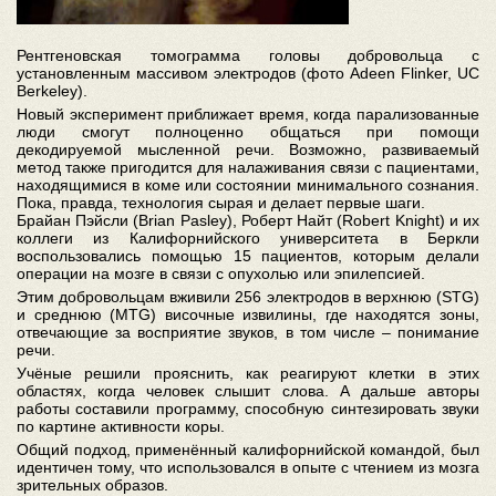
Рентгеновская томограмма головы добровольца с
установленным массивом электродов (фото Adeen Flinker, UC
Berkeley).
Новый эксперимент приближает время, когда парализованные
люди смогут полноценно общаться при помощи
декодируемой мысленной речи. Возможно, развиваемый
метод также пригодится для налаживания связи с пациентами,
находящимися в коме или состоянии минимального сознания.
Пока, правда, технология сырая и делает первые шаги.
Брайан Пэйсли (Brian Pasley), Роберт Найт (Robert Knight) и их
коллеги из Калифорнийского университета в Беркли
воспользовались помощью 15 пациентов, которым делали
операции на мозге в связи с опухолью или эпилепсией.
Этим добровольцам вживили 256 электродов в верхнюю (STG)
и среднюю (MTG) височные извилины, где находятся зоны,
отвечающие за восприятие звуков, в том числе – понимание
речи.
Учёные решили прояснить, как реагируют клетки в этих
областях, когда человек слышит слова. А дальше авторы
работы составили программу, способную синтезировать звуки
по картине активности коры.
Общий подход, применённый калифорнийской командой, был
идентичен тому, что использовался в опыте с чтением из мозга
зрительных образов.