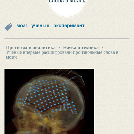
СЛОВА В МОЗГЕ
мозг,
ученые,
эксперимент
Прогнозы и аналитика
›
Наука и техника
›
Учёные впервые расшифровали произвольные слова в
мозге