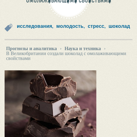
ОМОЛАЖИВАЮЩИМИ СВОЙСТВАМИ
исследования,
молодость,
стресс,
шоколад
Прогнозы и аналитика
›
Наука и техника
›
В Великобритании создали шоколад с омолаживающими
свойствами