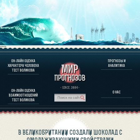
----
ОН-ЛАЙН ОЦЕНКА
ПРОГНОЗЫ И
О ПРОГРАММЕ
ХАРАКТЕРА ЧЕЛОВЕКА
АНАЛИТИКА
ТЕСТ ВОЛИКОВА
ОЦЕНКА ХАРАКТЕРA ЧЕЛОВЕКА
ОЦЕНКА ХАРАКТЕРА ВЫДАЮЩИХСЯ ЛИЧНОСТЕЙ
О ПРОГРАММЕ
· SINCE. 2004 ·
ОН-ЛАЙН ОЦЕНКА
О НАС
ТЕСТ НА СОВМЕСТИМОСТЬ ВОЛИКОВА
ВЗАИМООТНОШЕНИЙ
ПРОГНОЗЫ И АНАЛИТИКА
ТЕСТ ВОЛИКОВА
В ВЕЛИКОБРИТАНИИ СОЗДАЛИ ШОКОЛАД С