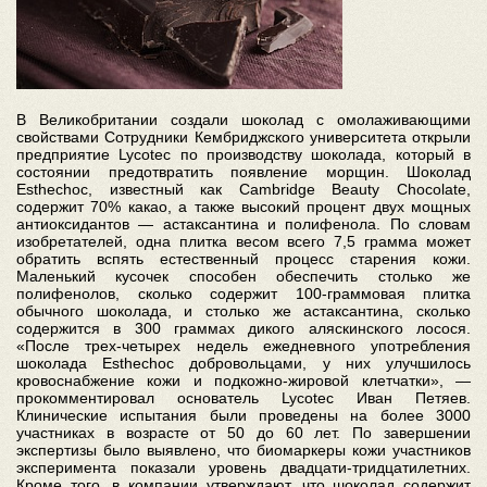
В Великобритании создали шоколад с омолаживающими
свойствами Сотрудники Кембриджского университета открыли
предприятие Lycotec по производству шоколада, который в
состоянии предотвратить появление морщин. Шоколад
Esthechoc, известный как Cambridge Beauty Chocolate,
содержит 70% какао, а также высокий процент двух мощных
антиоксидантов — астаксантина и полифенола. По словам
изобретателей, одна плитка весом всего 7,5 грамма может
обратить вспять естественный процесс старения кожи.
Маленький кусочек способен обеспечить столько же
полифенолов, сколько содержит 100-граммовая плитка
обычного шоколада, и столько же астаксантина, сколько
содержится в 300 граммах дикого аляскинского лосося.
«После трех-четырех недель ежедневного употребления
шоколада Esthechoc добровольцами, у них улучшилось
кровоснабжение кожи и подкожно-жировой клетчатки», —
прокомментировал основатель Lycotec Иван Петяев.
Клинические испытания были проведены на более 3000
участниках в возрасте от 50 до 60 лет. По завершении
экспертизы было выявлено, что биомаркеры кожи участников
эксперимента показали уровень двадцати-тридцатилетних.
Кроме того, в компании утверждают, что шоколад содержит