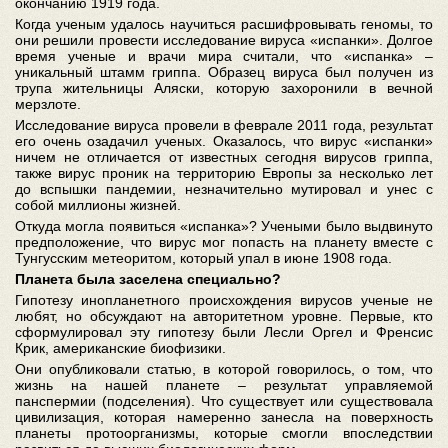
окончанию 1919 года.
Когда ученым удалось научиться расшифровывать геномы, то
они решили провести исследование вируса «испанки». Долгое
время ученые и врачи мира считали, что «испанка» –
уникальный штамм гриппа. Образец вируса был получен из
трупа жительницы Аляски, которую захоронили в вечной
мерзлоте.
Исследование вируса провели в феврале 2011 года, результат
его очень озадачил ученых. Оказалось, что вирус «испанки»
ничем не отличается от известных сегодня вирусов гриппа,
также вирус проник на территорию Европы за несколько лет
до вспышки пандемии, незначительно мутировал и унес с
собой миллионы жизней.
Откуда могла появиться «испанка»? Учеными было выдвинуто
предположение, что вирус мог попасть на планету вместе с
Тунгусским метеоритом, который упал в июне 1908 года.
Планета была заселена специально?
Гипотезу инопланетного происхождения вирусов ученые не
любят, но обсуждают на авторитетном уровне. Первые, кто
сформулировал эту гипотезу были Лесли Оргел и Френсис
Крик, американские биофизики.
Они опубликовали статью, в которой говорилось, о том, что
жизнь на нашей планете – результат управляемой
панспермии (подселения). Что существует или существовала
цивилизация, которая намеренно занесла на поверхность
планеты протоорганизмы, которые смогли впоследствии