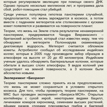
которые регулировали эволюцию при помощи своего ДНК.
Однако прошло несколько миллионов лет, и программа дала
сбой, робот-помощник стал убийцей.
Среди ученых популярна гипотеза панспермии случайной,
предполагается, что жизнь зарождается в космосе, а потом
вместе с падением метеоритов или столкновением с кусками
комет появляется и развивается на поверхности планет.
Теории, что жизнь на Земле стала результатом ненамеренной
панспермии, придерживается Чандра Викрамасингх –
британский астробиолог, который стал известен миру, тем что
обнаружил в метеорите Полоннарува окаменевшую
диатомовую водоросль. Метеорит считается обломком
кометы. Астробиолог сообщал об исследовании индийских
коллег, которые в 2005 году производили забор образцов в
атмосфере на высоте от 20 до 40 километров. Индийским
ученым удалось обнаружить бактериальные колонии, которые
обитали в высших слоях атмосферы. 9 видов колоний уже
существуют на земной поверхности, а 3 колонии были
абсолютно новыми.
Эксперимент «Биориск»
Теорию панспермии сложно принять из-за предположения,
что жизнь не может сохраняться в условиях открытого
космоса. Для того, чтобы проверить теорию панспермии, на
МКС был проведен эксперимент «Биориск-МСН». Открытые
контейнеры с сухой икрой, некоторыми видами бацилл,
личинками комаров хирономид, семенами высших растений,
яйцами рачков, спорами плесневелых грибов и бактерий