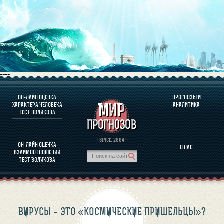
----
ОН-ЛАЙН ОЦЕНКА
ПРОГНОЗЫ И
О ПРОГРАММЕ
ХАРАКТЕРА ЧЕЛОВЕКА
АНАЛИТИКА
ТЕСТ ВОЛИКОВА
ОЦЕНКА ХАРАКТЕРA ЧЕЛОВЕКА
ОЦЕНКА ХАРАКТЕРА ВЫДАЮЩИХСЯ ЛИЧНОСТЕЙ
О ПРОГРАММЕ
· SINCE. 2004 ·
ОН-ЛАЙН ОЦЕНКА
О НАС
ТЕСТ НА СОВМЕСТИМОСТЬ ВОЛИКОВА
ВЗАИМООТНОШЕНИЙ
ПРОГНОЗЫ И АНАЛИТИКА
ТЕСТ ВОЛИКОВА
ВИРУСЫ – ЭТО «КОСМИЧЕСКИЕ ПРИШЕЛЬЦЫ»?