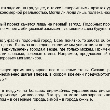
взглядами на грядущее, а также невероятными архитекту
закономерной реальностью. Могли ли люди лишь полвека н
ый проект кажется лишь на первый взгляд. Подобных прое
ы не менее амбициозный замысел – летающие сады будущег
о украсить подобный город. Всем понятно, то забота об 
в целом. Лишь за последнее столетие мы уничтожили невер
 вернутьзелень городам везде, где только можем. Примен
ыми словами, зеленые стены. Например, предложенный 
доровье» мегаполисов.
тоящее время популярнее всего зеленые стены. Сажают ра
, неизменно шагая вперед, в скором времени предусмотри
духе!
ть в воздухе на больших дирижаблях, управляемых дист
производящих кислород. Эта группа может мигрировать п
том – в северные города, зимой – в города южные.