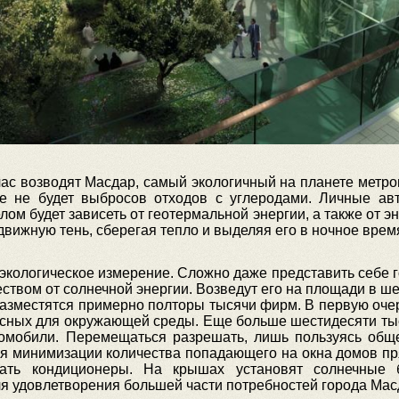
ас возводят Масдар, самый экологичный на планете метроп
 не будет выбросов отходов с углеродами. Личные авт
лом будет зависеть от геотермальной энергии, а также от 
движную тень, сберегая тепло и выделяя его в ночное врем
кологическое измерение. Сложно даже представить себе го
ством от солнечной энергии. Возведут его на площади в ше
разместятся примерно полторы тысячи фирм. В первую очер
асных для окружающей среды. Еще больше шестидесяти ты
втомобили. Перемещаться разрешать, лишь пользуясь общ
ля минимизации количества попадающего на окна домов пря
ать кондиционеры. На крышах установят солнечные б
ля удовлетворения большей части потребностей города Мас