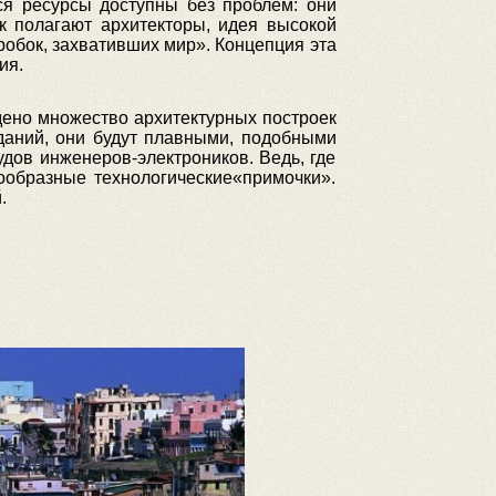
ся ресурсы доступны без проблем: они
к полагают архитекторы, идея высокой
робок, захвативших мир». Концепция эта
ия.
дено множество архитектурных построек
даний, они будут плавными, подобными
дов инженеров-электроников. Ведь, где
ообразные технологические«примочки».
.