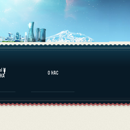
НАЛИТИКА
Ы И
О НАС
КА