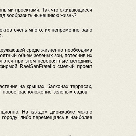
рными проектами. Так что ожидающиеся
азад вообразить нынешнюю жизнь?
ктов очень много, их непременно рано
о.
окружающей среде жизненно необходима
оятный объем зеленых зон, потеснив их
яются при этом невероятные методики,
фирмой RaelSanFratello смелый проект
стения на крышах, балконах террасах,
т новое расположение зеленых садов –
анционно. На каждом дирижабле можно
о городу: либо перемещаясь в наиболее