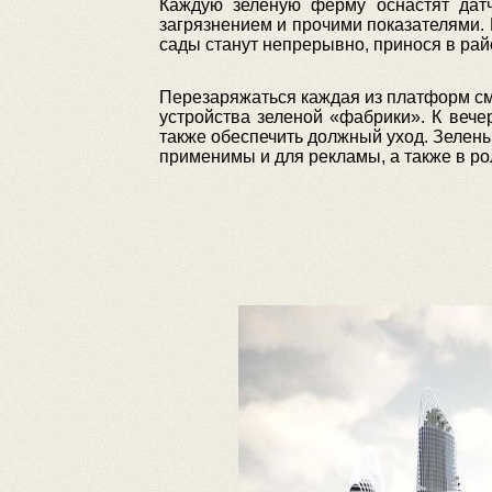
Каждую зеленую ферму оснастят датч
загрязнением и прочими показателями.
сады станут непрерывно, принося в рай
Перезаряжаться каждая из платформ см
устройства зеленой «фабрики». К вече
также обеспечить должный уход. Зелен
применимы и для рекламы, а также в р