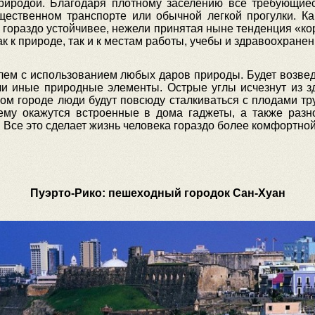
риродой. Благодаря плотному заселению все требующие
ественном транспорте или обычной легкой прогулки. Ка
 гораздо устойчивее, нежели принятая ныне тенденция «ко
ак к природе, так и к местам работы, учебы и здравоохранен
лем с использованием любых даров природы. Будет возве
ли иные природные элементы. Острые углы исчезнут из з
ом городе люди будут повсюду сталкиваться с плодами тру
ему окажутся встроенные в дома гаджеты, а также разн
 Все это сделает жизнь человека гораздо более комфортной
Пуэрто-Рико: пешеходный городок Сан-Хуан