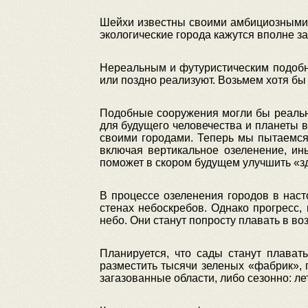
Шейхи известны своими амбициозными 
экологические города кажутся вполне 
Нереальным и футуристическим подобн
или поздно реализуют. Возьмем хотя б
Подобные сооружения могли бы реальн
для будущего человечества и планеты 
своими городами. Теперь мы пытаемся
включая вертикальное озеленение, ин
поможет в скором будущем улучшить «з
В процессе озеленения городов в нас
стенах небоскребов. Однако прогресс
небо. Они станут попросту плавать в воз
Планируется, что сады станут плава
разместить тысячи зеленых «фабрик», 
загазованные области, либо сезонно: ле