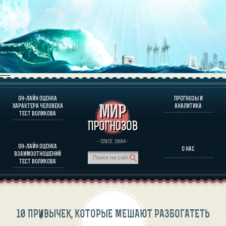
----
ОН-ЛАЙН ОЦЕНКА
ПРОГНОЗЫ И
О ПРОГРАММЕ
ХАРАКТЕРА ЧЕЛОВЕКА
АНАЛИТИКА
ТЕСТ ВОЛИКОВА
ОЦЕНКА ХАРАКТЕРA ЧЕЛОВЕКА
ОЦЕНКА ХАРАКТЕРА ВЫДАЮЩИХСЯ ЛИЧНОСТЕЙ
О ПРОГРАММЕ
· SINCE. 2004 ·
ОН-ЛАЙН ОЦЕНКА
О НАС
ТЕСТ НА СОВМЕСТИМОСТЬ ВОЛИКОВА
ВЗАИМООТНОШЕНИЙ
ПРОГНОЗЫ И АНАЛИТИКА
ТЕСТ ВОЛИКОВА
10 ПРИВЫЧЕК, КОТОРЫЕ МЕШАЮТ РАЗБОГАТЕТЬ