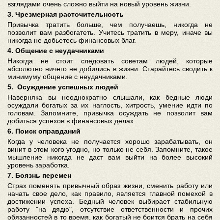
взглядами очень сложно выйти на новый уровень жизни.
3. Чрезмерная расточительность
Привычка тратить больше, чем получаешь, никогда не
позволит вам разбогатеть. Учитесь тратить в меру, иначе вы
никогда не добьетесь финансовых благ.
4. Общение с неудачниками
Никогда не стоит следовать советам людей, которые
абсолютно ничего не добились в жизни. Старайтесь сводить к
минимуму общение с неудачниками.
5. Осуждение успешных людей
Наверняка вы неоднократно слышали, как бедные люди
осуждали богатых за их наглость, хитрость, умение идти по
головам. Запомните, привычка осуждать не позволит вам
добиться успехов в финансовых делах.
6. Поиск оправданий
Когда у человека не получается хорошо зарабатывать, он
винит в этом кого угодно, но только не себя. Запомните, такое
мышление никогда не даст вам выйти на более высокий
уровень заработка.
7. Боязнь перемен
Страх поменять привычный образ жизни, сменить работу или
начать свое дело, как правило, является главной помехой в
достижении успеха. Бедный человек выбирает стабильную
работу "на дядю", отсутствие ответственности и прочих
обязанностей в то время, как богатый не боится брать на себя