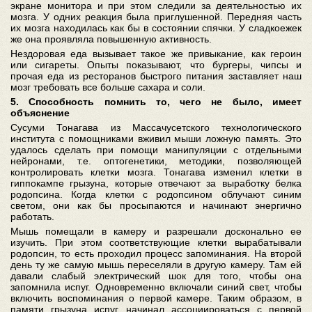
экране монитора и при этом следили за деятельностью их
мозга. У одних реакция была приглушенной. Передняя часть
их мозга находилась как бы в состоянии спячки. У сладкоежек
же она проявляла повышенную активность.
Нездоровая еда вызывает такое же привыкание, как героин
или сигареты. Опыты показывают, что бургеры, чипсы и
прочая еда из ресторанов быстрого питания заставляет наш
мозг требовать все больше сахара и соли.
5. Способность помнить то, чего не было, имеет
объяснение
Сусуми Тонагава из Массачусетского технологического
института с помощниками вживил мыши ложную память. Это
удалось сделать при помощи манипуляции с отдельными
нейронами, т.е. оптогенетики, методики, позволяющей
контролировать клетки мозга. Тонагава изменил клетки в
гиппокампе грызуна, которые отвечают за выработку белка
родопсина. Когда клетки с родопсином облучают синим
светом, они как бы просыпаются и начинают энергично
работать.
Мышь помещали в камеру и разрешали досконально ее
изучить. При этом соответствующие клетки вырабатывали
родопсин, то есть проходил процесс запоминания. На второй
день ту же самую мышь переселяли в другую камеру. Там ей
давали слабый электрический шок для того, чтобы она
запомнила испуг. Одновременно включали синий свет, чтобы
включить воспоминания о первой камере. Таким образом, в
памяти грызуна испуг начинал ассоциироваться с первой