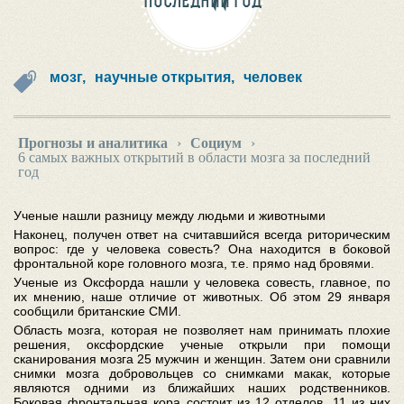
ПОСЛЕДНИЙ ГОД
мозг,
научные открытия,
человек
Прогнозы и аналитика
›
Социум
›
6 самых важных открытий в области мозга за последний
год
Ученые нашли разницу между людьми и животными
Наконец, получен ответ на считавшийся всегда риторическим
вопрос: где у человека совесть? Она находится в боковой
фронтальной коре головного мозга, т.е. прямо над бровями.
Ученые из Оксфорда нашли у человека совесть, главное, по
их мнению, наше отличие от животных. Об этом 29 января
сообщили британские СМИ.
Область мозга, которая не позволяет нам принимать плохие
решения, оксфордские ученые открыли при помощи
сканирования мозга 25 мужчин и женщин. Затем они сравнили
снимки мозга добровольцев со снимками макак, которые
являются одними из ближайших наших родственников.
Боковая фронтальная кора состоит из 12 отделов. 11 из них