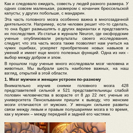
Как и следовало ожидать, совесть у людей разного размера. У
одних совсем маленькая, размером с кочанчик брюссельской
капусты; у других побольше, с мандарин.
Эта часть головного мозга особенно важна в многозадачной
деятельности. Например, если человек решит что-то сделать,
то она будет размышлять о других вариантах и представлять
их последствия. Из статьи в журнале Neuron, где оксфордские
ученые опубликовали результаты своего исследования,
следует, что эта часть мозга также позволяет нам учиться на
чужих ошибках, ускоряет приобретение новых навыков и
умений и имеет еще много полезных функций. Одна из них -
выбор между добром и злом.
В прошлом году ученые много исследовали мозг человека и
животных. Мы выбрали шесть наиболее важных, на наш
взгляд, открытий в этой области.
1. Мозг мужчин и женщин устроен по-разному
Внимательно изучив снимки головного мозга 428
представителей сильной и 521 представительницы слабой
половин человечества в возрасте от 8 до 22 лет, ученые из
университета Пенсильвании пришли к выводу, что женские
мозги отличаются от мужских. У женщин сильнее развиты
связи между левым и правым полушариями мозга в то время,
как у мужчин – между передней и задней его частями.