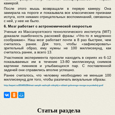
камерой.
После этого мышь возвращали в первую камеру. Она
замирала на пороге и показывала все классические признаки
испуга, хотя никаких отрицательных воспоминаний, связанных
с ней, у нее не было.
6. Мозг работает с астрономической скоростью
Ученые из Массачусетского технологического института (MIT)
доказали ошибочность расхожей фразы: «Что-то я медленно
соображаю». Наш мозг работает почти в 8 раз быстрее, чем
считалось ранее. Для того, чтобы «зафиксировать»
зрительный образ, ему нужны не 100 миллисекунд, как
считалось ранее, а всего 13.
Участников эксперимента просили находить в сериях из 6-12
показываемых им в течение 13-80 миллисекунд снимков
картинки пикников и улыбающихся пар. С поставленной
задачей они справились вполне успешно.
Ранее считалось, что человеку необходимо не меньше 100
миллисекунд для того, чтобы различать визуальные образы.
http://expert.ru/2014/01/29/shest-samyih-vazhnyih-otkryitij-v-oblasti-golovnogo-mozga-za-poslednij-god/
Статьи раздела