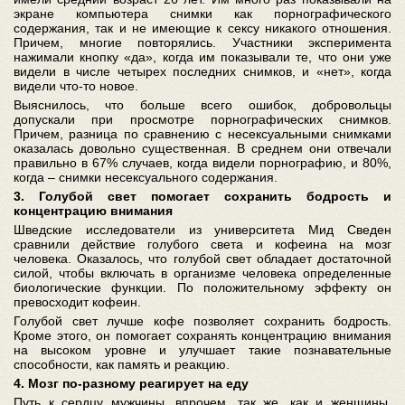
экране компьютера снимки как порнографического
содержания, так и не имеющие к сексу никакого отношения.
Причем, многие повторялись. Участники эксперимента
нажимали кнопку «да», когда им показывали те, что они уже
видели в числе четырех последних снимков, и «нет», когда
видели что-то новое.
Выяснилось, что больше всего ошибок, добровольцы
допускали при просмотре порнографических снимков.
Причем, разница по сравнению с несексуальными снимками
оказалась довольно существенная. В среднем они отвечали
правильно в 67% случаев, когда видели порнографию, и 80%,
когда – снимки несексуального содержания.
3. Голубой свет помогает сохранить бодрость и
концентрацию внимания
Шведские исследователи из университета Мид Сведен
сравнили действие голубого света и кофеина на мозг
человека. Оказалось, что голубой свет обладает достаточной
силой, чтобы включать в организме человека определенные
биологические функции. По положительному эффекту он
превосходит кофеин.
Голубой свет лучше кофе позволяет сохранить бодрость.
Кроме этого, он помогает сохранять концентрацию внимания
на высоком уровне и улучшает такие познавательные
способности, как память и реакцию.
4. Мозг по-разному реагирует на еду
Путь к сердцу мужчины, впрочем, так же, как и женщины,