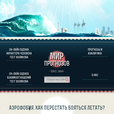
----
ОН-ЛАЙН ОЦЕНКА
ПРОГНОЗЫ И
О ПРОГРАММЕ
ХАРАКТЕРА ЧЕЛОВЕКА
АНАЛИТИКА
ТЕСТ ВОЛИКОВА
ОЦЕНКА ХАРАКТЕРA ЧЕЛОВЕКА
ОЦЕНКА ХАРАКТЕРА ВЫДАЮЩИХСЯ ЛИЧНОСТЕЙ
О ПРОГРАММЕ
· SINCE. 2004 ·
ОН-ЛАЙН ОЦЕНКА
О НАС
ТЕСТ НА СОВМЕСТИМОСТЬ ВОЛИКОВА
ВЗАИМООТНОШЕНИЙ
ПРОГНОЗЫ И АНАЛИТИКА
ТЕСТ ВОЛИКОВА
АЭРОФОБИЯ. КАК ПЕРЕСТАТЬ БОЯТЬСЯ ЛЕТАТЬ?