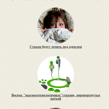
Страхи будут лечить под одеялом
Восемь "высокотехнологичных"страхов, опровергнутых
наукой