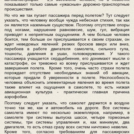
показывают только самые «ужасные» дорожно-транспортные
происшествия.
Но что же так пугает пассажира перед полетом? Тут следует
указать, что человеку вообще чужда небесная стихия, так как
он является наземным существом. Поэтому отсутствие опоры
под ногами, нарушение равновесие, шум, гул, вибрация
приводят к неприятным ощущениям. А чем больше человек
боится, тем больше он прислушивается к своим страхам, он
ждет неведомых явлений: резких бросков вверх или вниз,
перебоев в работе двигателя самолета, сильного гула,
тошноты, давления в ушах, головокружения. У такого
пассажира учащается сердцебиение, его донимают мысли о
катастрофе, он тревожно ко всему прислушивается и ждет
завершения полета. Кроме того, очень часто страхи полета
порождает отсутствие необходимых знаний об авиации,
которые придали б уверенности в полете. Неспособность
человека объяснить элементарные явления во время полета
также влияет на ощущения в самолете, то есть низкая
авиационная культура - практически главная причина
аэрофобии.
Поэтому следует указать, что самолет держится в воздухе
точно так же, как и автомобиль на дороге. Все системы
самолета имеют по несколько экземпляров, например, в
самолете три системы выпуска шасси, четыре тормозные
системы, три системы управления и, как минимум, два
двигателя, то есть отказ сразу всех систем ничтожно невелик.
Кроме того, согласно требованиям для пассажирских