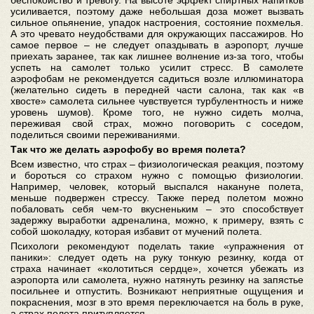
беспокойство и тревогу. На высоте эффект спиртных напитков
усиливается, поэтому даже небольшая доза может вызвать
сильное опьянение, упадок настроения, состояние похмелья.
А это чревато неудобствами для окружающих пассажиров. Но
самое первое – не следует опаздывать в аэропорт, лучше
приехать заранее, так как лишнее волнение из-за того, чтобы
успеть на самолет только усилит стресс. В самолете
аэрофобам не рекомендуется садиться возле иллюминатора
(желательно сидеть в передней части салона, так как «в
хвосте» самолета сильнее чувствуется турбулентность и ниже
уровень шумов). Кроме того, не нужно сидеть молча,
переживая свой страх, можно поговорить с соседом,
поделиться своими переживаниями.
Так что же делать аэрофобу во время полета?
Всем известно, что страх – физиологическая реакция, поэтому
и бороться со страхом нужно с помощью физиологии.
Например, человек, который выспался накануне полета,
меньше подвержен стрессу. Также перед полетом можно
побаловать себя чем-то вкусненьким – это способствует
задержку выработки адреналина, можно, к примеру, взять с
собой шоколадку, которая избавит от мучений полета.
Психологи рекомендуют поделать такие «упражнения от
паники»: следует одеть на руку тонкую резинку, когда от
страха начинает «колотиться сердце», хочется убежать из
аэропорта или самолета, нужно натянуть резинку на запястье
посильнее и отпустить. Возникают неприятные ощущения и
покраснения, мозг в это время переключается на боль в руке,
а страх полета притупляется.