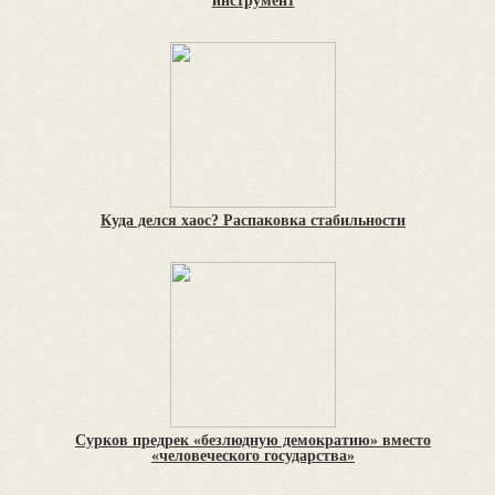
инструмент
Куда делся хаос? Распаковка стабильности
Сурков предрек «безлюдную демократию» вместо
«человеческого государства»