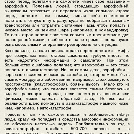
страх перед полетами на самолете имеет свое название –
аэрофобия. Половина людей, страдающих аэрофобией,
вынуждены отказаться от перелетов из-за сильного страха
перед полетом, тем самым, лишая себя возможности
полететь в отпуск в ту страну, куда не добраться наземным
транспортом или потратить считанные часы, чтобы попасть в
нужное место на земном шаре (например, в командировку).
То есть, страх полета является серьезным препятствием для
полноценной жизни, особенно в наше время – когда нужно
быть мобильным и оперативно реагировать на ситуацию.
Как правило, главная причина страха перед полетами – мифы
про воздушные ямы, старые самолеты, турбулентность, то
есть недостаток информации о самолетах. При этом,
большинство ошибочно полагает, что аэрофобия – это страх
попасть в авиакатастрофу. Но на самом деле, аэрофобия –
серьезное психологическое расстройство, которое может быть
симптомом другого заболевания, например, страх замкнутого
пространства (клаустрофобия), боязнь высоты. Мало кто из
аэрофобов знает, что самолет является самым безопасным
видом транспорта, правда, если посмотреть новости или
фильмы, можно сделать обратный вывод. Но все же в
реальности шанс погибнуть в авиакатастрофе намного ниже,
чем, например, в автокатастрофе.
Новость о том, что самолет падает и разбивается, гибнут
люди, сразу же попадает в средства массовой информации,
ее обсуждаю несколько недель. Приблизительно за год в
авиакатастрофах погибает 500-700 человек, а в
автокатастрофах – 1,5 миллиона человек, но в новостях