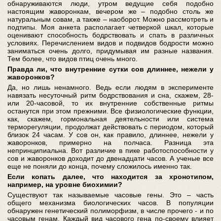
обнаруживаются люди, утром ведущие себя подобно
настоящим жаворонкам, вечером же – подобно столь же
натуральным совам, а также – наоборот. Можно рассмотреть и
подтипы. Моя анкета располагает четверкой шкал, которые
оценивают способность бодрствовать и спать в различных
условиях. Перечислением видов и подвидов бодрости можно
заниматься очень долго, придумывая им разные названия.
Тем более, что видов птиц очень много.
Правда ли, что внутренние сутки сов длиннее, нежели у
жаворонков?
Да, но лишь ненамного. Ведь если людям в эксперименте
навязать несуточный ритм бодрствования и сна, скажем, 28-
или 20-часовой, то их внутренние собственные ритмы
останутся при этом прежними. Все физиологические функции,
как, скажем, гормональная деятельности или система
терморегуляции, продолжат действовать с периодом, который
близок 24 часам. У сов он, как правило, длиннее, нежели у
жаворонков, примерно на полчаса. Разница эта
непринципиальна. Вот различие в пике работоспособности у
сов и жаворонков доходит до двенадцати часов. А ученые все
еще не поняли до конца, почему сложилось именно так.
Если копать далее, что находится за хронотипом,
например, на уровне биохимии?
Существуют так называемые часовые гены. Это – часть
общего механизма биологических часов. В популяции
обнаружен генетический полиморфизм, в числе прочего - и по
часовым генам. Каждый вид часового гена по-своему влияет