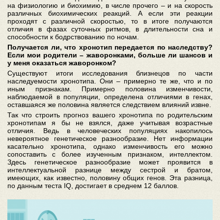
на физиологию и биохимию, в числе прочего – и на скорость
различных биохимических реакций. А если эти реакции
проходят с различной скоростью, то в итоге получаются
отличия в фазах суточных ритмов, в длительности сна и
способности к бодрствованию по ночам.
Получается ли, что хронотип передается по наследству?
Если мои родители – жаворонками, больше ли шансов и
у меня оказаться жаворонком?
Существуют итоги исследования близнецов по части
наследуемости хронотипа. Они – примерно те же, что и по
иным признакам. Примерно половина изменчивости,
наблюдаемой в популяции, определена отличиями в генах,
оставшаяся же половина является следствием влияний извне.
Так что строить прогноз вашего хронотипа по родительским
хронотипам я бы не взялся, даже учитывая возрастные
отличия. Ведь в человеческих популяциях накопилось
невероятное генетическое разнообразие. Нет информации
касательно хронотипа, однако изменчивость его можно
сопоставить с более изученным признаком, интеллектом.
Здесь генетическое разнообразие может проявится в
интеллектуальной разнице между сестрой и братом,
имеющих, как известно, половину общих генов. Эта разница,
по данным теста IQ, достигает в среднем 12 баллов.